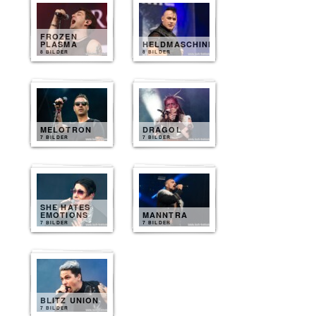
FROZEN
PLASMA
HELDMASCHINE
8 BILDER
8 BILDER
MELOTRON
DRAGOL
7 BILDER
7 BILDER
SHE HATES
EMOTIONS
MANNTRA
7 BILDER
7 BILDER
BLITZ UNION
7 BILDER