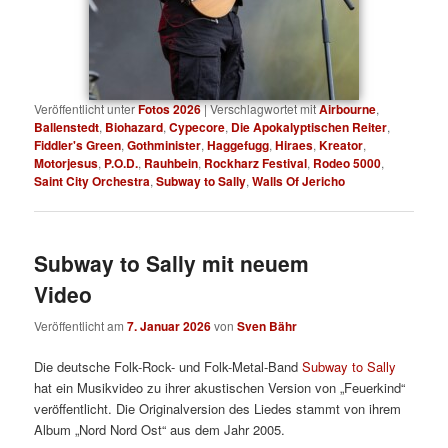
Veröffentlicht unter
Fotos 2026
|
Verschlagwortet mit
Airbourne
,
Ballenstedt
,
Biohazard
,
Cypecore
,
Die Apokalyptischen Reiter
,
Fiddler's Green
,
Gothminister
,
Haggefugg
,
Hiraes
,
Kreator
,
Motorjesus
,
P.O.D.
,
Rauhbein
,
Rockharz Festival
,
Rodeo 5000
,
Saint City Orchestra
,
Subway to Sally
,
Walls Of Jericho
Subway to Sally mit neuem
Video
Veröffentlicht am
7. Januar 2026
von
Sven Bähr
Die deutsche Folk-Rock- und Folk-Metal-Band
Subway to Sally
hat ein Musikvideo zu ihrer akustischen Version von „Feuerkind“
veröffentlicht. Die Originalversion des Liedes stammt von ihrem
Album „Nord Nord Ost“ aus dem Jahr 2005.