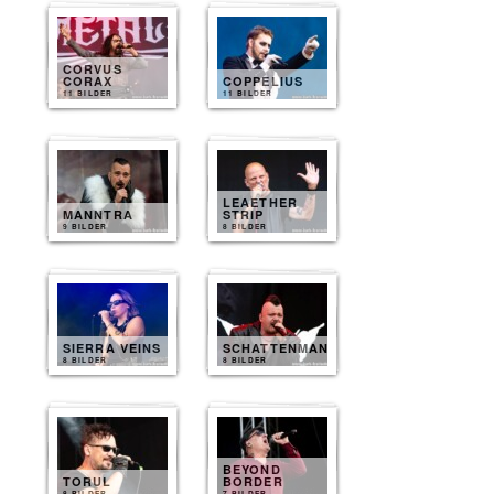
CORVUS
CORAX
COPPELIUS
11 BILDER
11 BILDER
LEAETHER
MANNTRA
STRIP
9 BILDER
8 BILDER
SIERRA VEINS
SCHATTENMANN
8 BILDER
8 BILDER
BEYOND
TORUL
BORDER
8 BILDER
7 BILDER