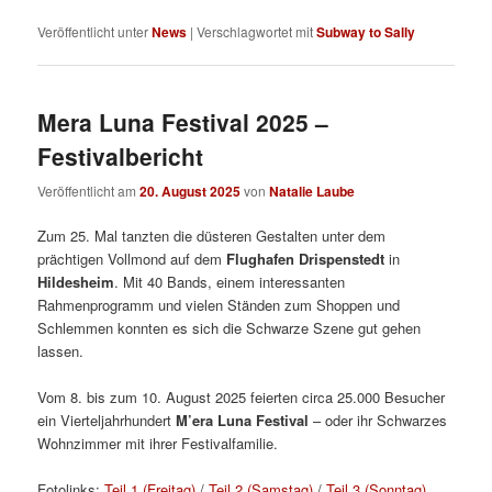
Veröffentlicht unter
News
|
Verschlagwortet mit
Subway to Sally
Mera Luna Festival 2025 –
Festivalbericht
Veröffentlicht am
20. August 2025
von
Natalie Laube
Zum 25. Mal tanzten die düsteren Gestalten unter dem
prächtigen Vollmond auf dem
Flughafen Drispenstedt
in
Hildesheim
. Mit 40 Bands, einem interessanten
Rahmenprogramm und vielen Ständen zum Shoppen und
Schlemmen konnten es sich die Schwarze Szene gut gehen
lassen.
Vom 8. bis zum 10. August 2025 feierten circa 25.000 Besucher
ein Vierteljahrhundert
M’era Luna Festival
– oder ihr Schwarzes
Wohnzimmer mit ihrer Festivalfamilie.
Fotolinks:
Teil 1 (Freitag)
/
Teil 2 (Samstag)
/
Teil 3 (Sonntag)