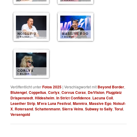
NOISUF-X
MASSIVE EGO
7 BILDER
7 BILDER
CORLYX
7 BILDER
Veröffentlicht unter
Fotos 2025
|
Verschlagwortet mit
Beyond Border
,
Blutengel
,
Coppelius
,
Corlyx
,
Corvus Corax
,
De/Vision
,
Flugplatz
Drispenstedt
,
Hildesheim
,
In Strict Confidence
,
Lacuna Coil
,
Leaether Strip
,
M'era Luna Festival
,
Manntra
,
Massive Ego
,
Noisuf-
X
,
Rotersand
,
Schattenmann
,
Sierra Veins
,
Subway to Sally
,
Torul
,
Versengold