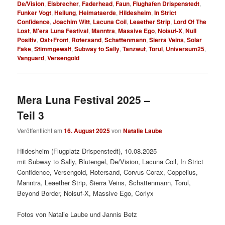
De/Vision
,
Eisbrecher
,
Faderhead
,
Faun
,
Flughafen Drispenstedt
,
Funker Vogt
,
Heilung
,
Heimataerde
,
Hildesheim
,
In Strict
Confidence
,
Joachim Witt
,
Lacuna Coil
,
Leaether Strip
,
Lord Of The
Lost
,
M'era Luna Festival
,
Manntra
,
Massive Ego
,
Noisuf-X
,
Null
Positiv
,
Ost+Front
,
Rotersand
,
Schattenmann
,
Sierra Veins
,
Solar
Fake
,
Stimmgewalt
,
Subway to Sally
,
Tanzwut
,
Torul
,
Universum25
,
Vanguard
,
Versengold
Mera Luna Festival 2025 –
Teil 3
Veröffentlicht am
16. August 2025
von
Natalie Laube
Hildesheim (Flugplatz Drispenstedt), 10.08.2025
mit Subway to Sally, Blutengel, De/Vision, Lacuna Coil, In Strict
Confidence, Versengold, Rotersand, Corvus Corax, Coppelius,
Manntra, Leaether Strip, Sierra Veins, Schattenmann, Torul,
Beyond Border, Noisuf-X, Massive Ego, Corlyx
Fotos von Natalie Laube und Jannis Betz