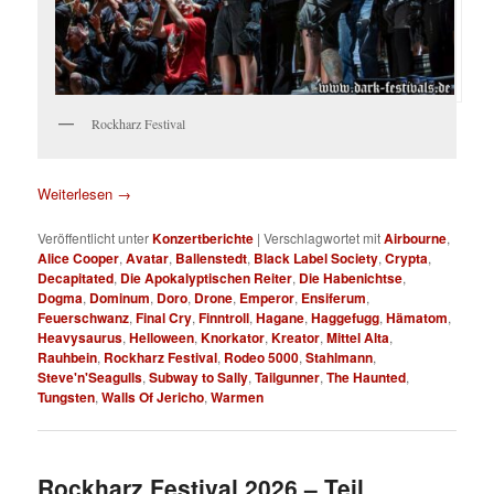
Rockharz Festival
Weiterlesen
→
Veröffentlicht unter
Konzertberichte
|
Verschlagwortet mit
Airbourne
,
Alice Cooper
,
Avatar
,
Ballenstedt
,
Black Label Society
,
Crypta
,
Decapitated
,
Die Apokalyptischen Reiter
,
Die Habenichtse
,
Dogma
,
Dominum
,
Doro
,
Drone
,
Emperor
,
Ensiferum
,
Feuerschwanz
,
Final Cry
,
Finntroll
,
Hagane
,
Haggefugg
,
Hämatom
,
Heavysaurus
,
Helloween
,
Knorkator
,
Kreator
,
Mittel Alta
,
Rauhbein
,
Rockharz Festival
,
Rodeo 5000
,
Stahlmann
,
Steve'n'Seagulls
,
Subway to Sally
,
Tailgunner
,
The Haunted
,
Tungsten
,
Walls Of Jericho
,
Warmen
Rockharz Festival 2026 – Teil