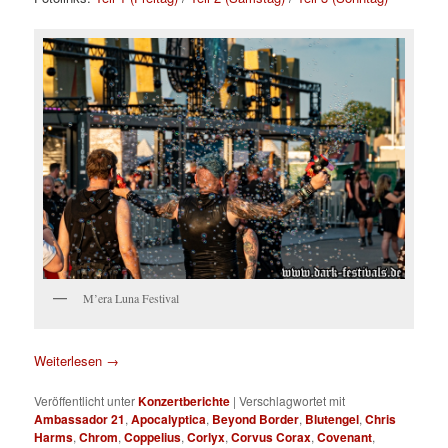
M’era Luna Festival
Weiterlesen
→
Veröffentlicht unter
Konzertberichte
|
Verschlagwortet mit
Ambassador 21
,
Apocalyptica
,
Beyond Border
,
Blutengel
,
Chris
Harms
,
Chrom
,
Coppelius
,
Corlyx
,
Corvus Corax
,
Covenant
,