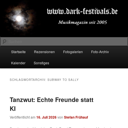
Zum
Zum
Musikmagazin seit 2005
primären
sekundären
Inhalt
Inhalt
springen
springen
DARK-FESTIVALS.DE
Suchen
Hauptmenü
Startseite
Rezensionen
Fotogalerien
Foto-Archiv
Kalender
Sonstiges
SCHLAGWORTARCHIV:
SUBWAY TO SALLY
Tanzwut: Echte Freunde statt
KI
Veröffentlicht am
16. Juli 2026
von
Stefan Frühauf