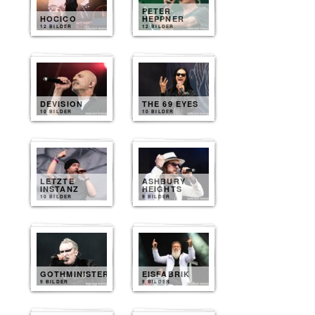
PETER
HOCICO
HEPPNER
12 BILDER
12 BILDER
DEVISION
THE 69 EYES
10 BILDER
10 BILDER
LETZTE
ASHBURY
INSTANZ
HEIGHTS
10 BILDER
9 BILDER
GOTHMINISTER
EISFABRIK
9 BILDER
9 BILDER