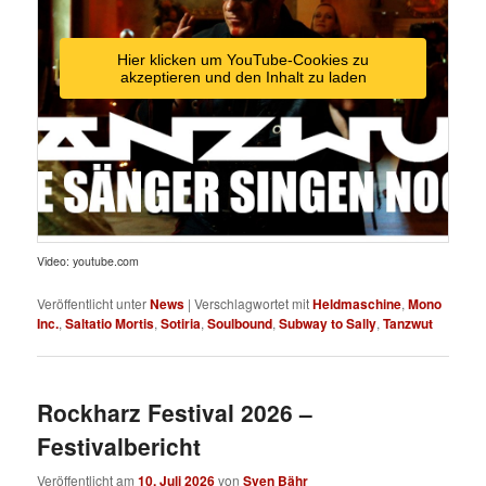
Hier klicken um YouTube-Cookies zu
akzeptieren und den Inhalt zu laden
Video: youtube.com
Veröffentlicht unter
News
|
Verschlagwortet mit
Heldmaschine
,
Mono
Inc.
,
Saltatio Mortis
,
Sotiria
,
Soulbound
,
Subway to Sally
,
Tanzwut
Rockharz Festival 2026 –
Festivalbericht
Veröffentlicht am
10. Juli 2026
von
Sven Bähr