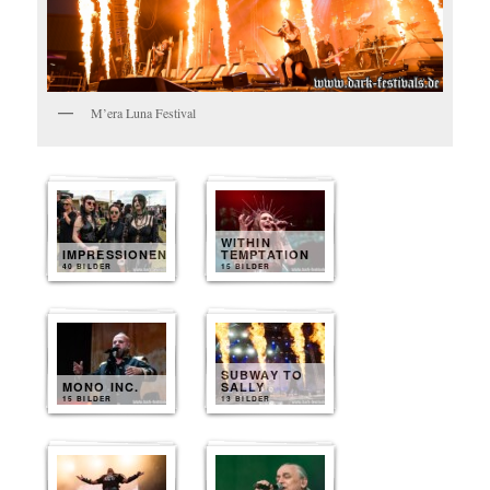
M’era Luna Festival
WITHIN
IMPRESSIONEN
TEMPTATION
40 BILDER
15 BILDER
SUBWAY TO
MONO INC.
SALLY
15 BILDER
13 BILDER