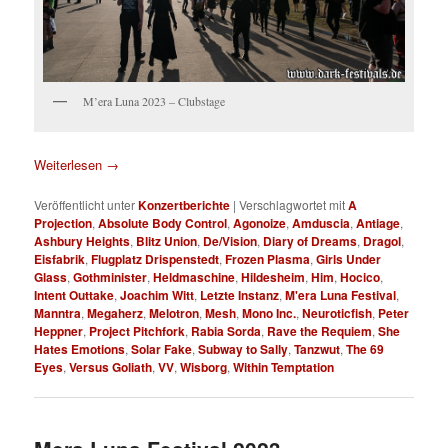
M’era Luna 2023 – Clubstage
Weiterlesen
→
Veröffentlicht unter
Konzertberichte
|
Verschlagwortet mit
A
Projection
,
Absolute Body Control
,
Agonoize
,
Amduscia
,
Antiage
,
Ashbury Heights
,
Blitz Union
,
De/Vision
,
Diary of Dreams
,
Dragol
,
Eisfabrik
,
Flugplatz Drispenstedt
,
Frozen Plasma
,
Girls Under
Glass
,
Gothminister
,
Heldmaschine
,
Hildesheim
,
Him
,
Hocico
,
Intent Outtake
,
Joachim Witt
,
Letzte Instanz
,
M'era Luna Festival
,
Manntra
,
Megaherz
,
Melotron
,
Mesh
,
Mono Inc.
,
Neuroticfish
,
Peter
Heppner
,
Project Pitchfork
,
Rabia Sorda
,
Rave the Requiem
,
She
Hates Emotions
,
Solar Fake
,
Subway to Sally
,
Tanzwut
,
The 69
Eyes
,
Versus Goliath
,
VV
,
Wisborg
,
Within Temptation