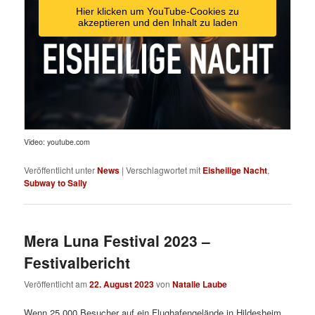
Hier klicken um YouTube-Cookies zu
akzeptieren und den Inhalt zu laden
Video: youtube.com
Veröffentlicht unter
News
|
Verschlagwortet mit
Eisheilige Nacht
,
Subway to Sally
Mera Luna Festival 2023 –
Festivalbericht
Veröffentlicht am
22. August 2023
von
Natalie Laube
Wenn 25.000 Besucher auf ein Flughafengelände in Hildesheim