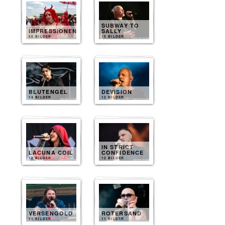
SUBWAY TO
IMPRESSIONEN
SALLY
50 BILDER
15 BILDER
BLUTENGEL
DEVISION
14 BILDER
12 BILDER
IN STRICT
LACUNA COIL
CONFIDENCE
12 BILDER
12 BILDER
VERSENGOLD
ROTERSAND
11 BILDER
11 BILDER