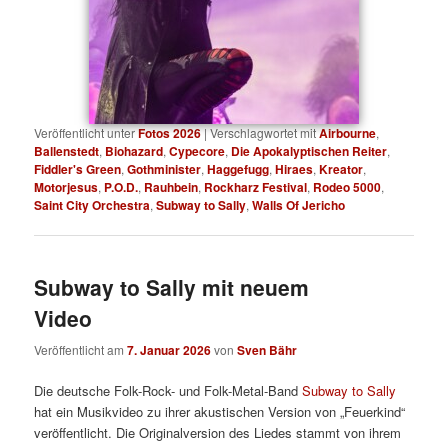
Veröffentlicht unter
Fotos 2026
|
Verschlagwortet mit
Airbourne
,
Ballenstedt
,
Biohazard
,
Cypecore
,
Die Apokalyptischen Reiter
,
Fiddler's Green
,
Gothminister
,
Haggefugg
,
Hiraes
,
Kreator
,
Motorjesus
,
P.O.D.
,
Rauhbein
,
Rockharz Festival
,
Rodeo 5000
,
Saint City Orchestra
,
Subway to Sally
,
Walls Of Jericho
Subway to Sally mit neuem
Video
Veröffentlicht am
7. Januar 2026
von
Sven Bähr
Die deutsche Folk-Rock- und Folk-Metal-Band
Subway to Sally
hat ein Musikvideo zu ihrer akustischen Version von „Feuerkind“
veröffentlicht. Die Originalversion des Liedes stammt von ihrem