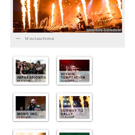
M’era Luna Festival
WITHIN
IMPRESSIONEN
TEMPTATION
40 BILDER
15 BILDER
SUBWAY TO
MONO INC.
SALLY
15 BILDER
13 BILDER