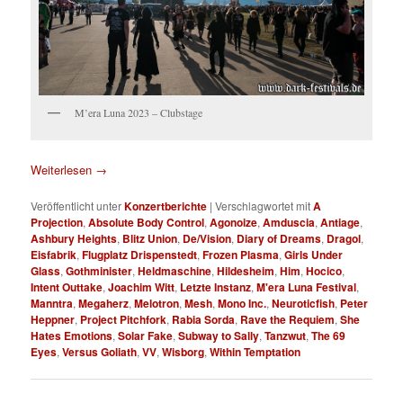
M’era Luna 2023 – Clubstage
Weiterlesen
→
Veröffentlicht unter
Konzertberichte
|
Verschlagwortet mit
A
Projection
,
Absolute Body Control
,
Agonoize
,
Amduscia
,
Antiage
,
Ashbury Heights
,
Blitz Union
,
De/Vision
,
Diary of Dreams
,
Dragol
,
Eisfabrik
,
Flugplatz Drispenstedt
,
Frozen Plasma
,
Girls Under
Glass
,
Gothminister
,
Heldmaschine
,
Hildesheim
,
Him
,
Hocico
,
Intent Outtake
,
Joachim Witt
,
Letzte Instanz
,
M'era Luna Festival
,
Manntra
,
Megaherz
,
Melotron
,
Mesh
,
Mono Inc.
,
Neuroticfish
,
Peter
Heppner
,
Project Pitchfork
,
Rabia Sorda
,
Rave the Requiem
,
She
Hates Emotions
,
Solar Fake
,
Subway to Sally
,
Tanzwut
,
The 69
Eyes
,
Versus Goliath
,
VV
,
Wisborg
,
Within Temptation