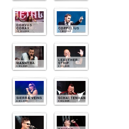
CORVUS
CORAX
COPPELIUS
11 BILDER
11 BILDER
LEAETHER
MANNTRA
STRIP
9 BILDER
8 BILDER
SIERRA VEINS
SCHATTENMANN
8 BILDER
8 BILDER