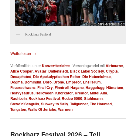
Rockharz Festival
Weiterlesen
→
Veröffentlicht unter
Konzertberichte
|
Verschlagwortet mit
Airbourne
,
Alice Cooper
,
Avatar
,
Ballenstedt
,
Black Label Society
,
Crypta
,
Decapitated
,
Die Apokalyptischen Reiter
,
Die Habenichtse
,
Dogma
,
Dominum
,
Doro
,
Drone
,
Emperor
,
Ensiferum
,
Feuerschwanz
,
Final Cry
,
Finntroll
,
Hagane
,
Haggefugg
,
Hämatom
,
Heavysaurus
,
Helloween
,
Knorkator
,
Kreator
,
Mittel Alta
,
Rauhbein
,
Rockharz Festival
,
Rodeo 5000
,
Stahlmann
,
Steve'n'Seagulls
,
Subway to Sally
,
Tailgunner
,
The Haunted
,
Tungsten
,
Walls Of Jericho
,
Warmen
Rockharz Festival 2026 – Teil