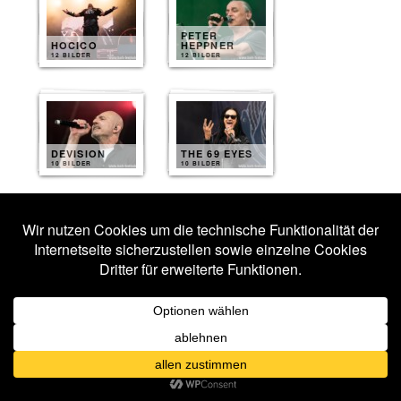
PETER
HOCICO
HEPPNER
12 BILDER
12 BILDER
DEVISION
THE 69 EYES
10 BILDER
10 BILDER
LETZTE
ASHBURY
INSTANZ
HEIGHTS
10 BILDER
9 BILDER
GOTHMINISTER
EISFABRIK
9 BILDER
9 BILDER