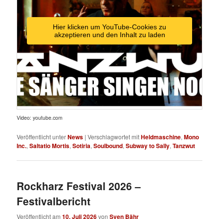
Hier klicken um YouTube-Cookies zu
akzeptieren und den Inhalt zu laden
Video: youtube.com
Veröffentlicht unter
News
|
Verschlagwortet mit
Heldmaschine
,
Mono
Inc.
,
Saltatio Mortis
,
Sotiria
,
Soulbound
,
Subway to Sally
,
Tanzwut
Rockharz Festival 2026 –
Festivalbericht
Veröffentlicht am
10. Juli 2026
von
Sven Bähr