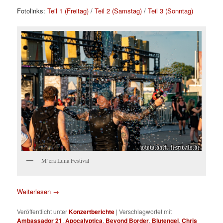
Fotolinks:
Teil 1 (Freitag)
/
Teil 2 (Samstag)
/
Teil 3 (Sonntag)
M’era Luna Festival
Weiterlesen
→
Veröffentlicht unter
Konzertberichte
|
Verschlagwortet mit
Ambassador 21
,
Apocalyptica
,
Beyond Border
,
Blutengel
,
Chris