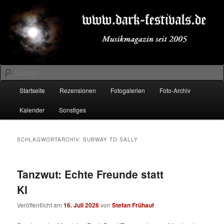
Zum
Zum
Musikmagazin seit 2005
primären
sekundären
Inhalt
Inhalt
springen
springen
DARK-FESTIVALS.DE
Suchen
Hauptmenü
Startseite
Rezensionen
Fotogalerien
Foto-Archiv
Kalender
Sonstiges
SCHLAGWORTARCHIV:
SUBWAY TO SALLY
Tanzwut: Echte Freunde statt
KI
Veröffentlicht am
16. Juli 2026
von
Stefan Frühauf