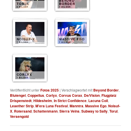
BEYOND
TORUL
BORDER
8 BILDER
7 BILDER
NOISUF-X
MASSIVE EGO
7 BILDER
7 BILDER
CORLYX
7 BILDER
Veröffentlicht unter
Fotos 2025
|
Verschlagwortet mit
Beyond Border
,
Blutengel
,
Coppelius
,
Corlyx
,
Corvus Corax
,
De/Vision
,
Flugplatz
Drispenstedt
,
Hildesheim
,
In Strict Confidence
,
Lacuna Coil
,
Leaether Strip
,
M'era Luna Festival
,
Manntra
,
Massive Ego
,
Noisuf-
X
,
Rotersand
,
Schattenmann
,
Sierra Veins
,
Subway to Sally
,
Torul
,
Versengold