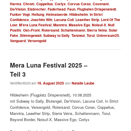
Harms
,
Chrom
,
Coppelius
,
Corlyx
,
Corvus Corax
,
Covenant
,
De/Vision
,
Eisbrecher
,
Faderhead
,
Faun
,
Flughafen Drispenstedt
,
Funker Vogt
,
Heilung
,
Heimataerde
,
Hildesheim
,
In Strict
Confidence
,
Joachim Witt
,
Lacuna Coil
,
Leaether Strip
,
Lord Of The
Lost
,
M'era Luna Festival
,
Manntra
,
Massive Ego
,
Noisuf-X
,
Null
Positiv
,
Ost+Front
,
Rotersand
,
Schattenmann
,
Sierra Veins
,
Solar
Fake
,
Stimmgewalt
,
Subway to Sally
,
Tanzwut
,
Torul
,
Universum25
,
Vanguard
,
Versengold
Mera Luna Festival 2025 –
Teil 3
Veröffentlicht am
16. August 2025
von
Natalie Laube
Hildesheim (Flugplatz Drispenstedt), 10.08.2025
mit Subway to Sally, Blutengel, De/Vision, Lacuna Coil, In Strict
Confidence, Versengold, Rotersand, Corvus Corax, Coppelius,
Manntra, Leaether Strip, Sierra Veins, Schattenmann, Torul,
Beyond Border, Noisuf-X, Massive Ego, Corlyx