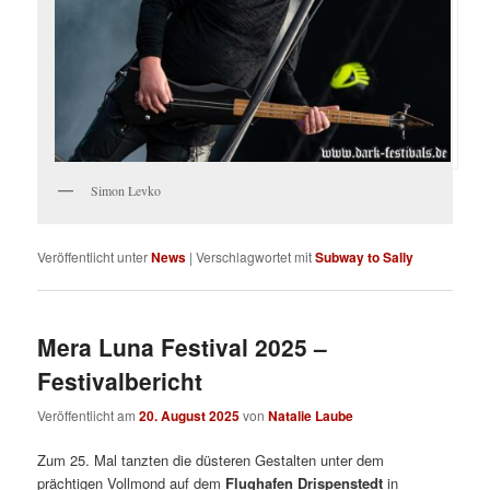
Simon Levko
Veröffentlicht unter
News
|
Verschlagwortet mit
Subway to Sally
Mera Luna Festival 2025 –
Festivalbericht
Veröffentlicht am
20. August 2025
von
Natalie Laube
Zum 25. Mal tanzten die düsteren Gestalten unter dem
prächtigen Vollmond auf dem
Flughafen Drispenstedt
in