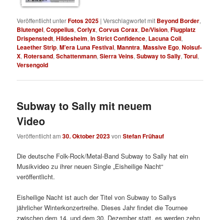
Veröffentlicht unter
Fotos 2025
|
Verschlagwortet mit
Beyond Border
,
Blutengel
,
Coppelius
,
Corlyx
,
Corvus Corax
,
De/Vision
,
Flugplatz
Drispenstedt
,
Hildesheim
,
In Strict Confidence
,
Lacuna Coil
,
Leaether Strip
,
M'era Luna Festival
,
Manntra
,
Massive Ego
,
Noisuf-
X
,
Rotersand
,
Schattenmann
,
Sierra Veins
,
Subway to Sally
,
Torul
,
Versengold
Subway to Sally mit neuem
Video
Veröffentlicht am
30. Oktober 2023
von
Stefan Frühauf
Die deutsche Folk-Rock/Metal-Band Subway to Sally hat ein
Musikvideo zu ihrer neuen Single „Eisheilige Nacht“
veröffentlicht.
Eisheilige Nacht ist auch der Titel von Subway to Sallys
jährlicher Winterkonzertreihe. Dieses Jahr findet die Tournee
zwischen dem 14. und dem 30. Dezember statt, es werden zehn