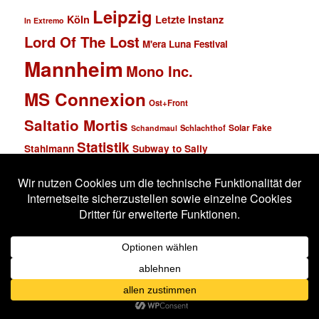
Leipzig
Köln
Letzte Instanz
In Extremo
Lord Of The Lost
M'era Luna Festival
Mannheim
Mono Inc.
MS Connexion
Ost+Front
Saltatio Mortis
Solar Fake
Schlachthof
Schandmaul
Statistik
Stahlmann
Subway to Sally
Super Schwarzes Mannheim
Tanzbrunnen
Wacken
Tanzwut
Unzucht
Wacken Open Air
Wave Gotik Treffen
Welle:Erdball
Wiesbaden
Xandria
Impressum