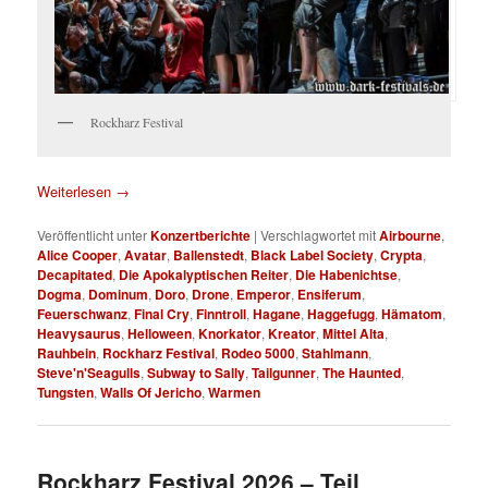
Rockharz Festival
Weiterlesen
→
Veröffentlicht unter
Konzertberichte
|
Verschlagwortet mit
Airbourne
,
Alice Cooper
,
Avatar
,
Ballenstedt
,
Black Label Society
,
Crypta
,
Decapitated
,
Die Apokalyptischen Reiter
,
Die Habenichtse
,
Dogma
,
Dominum
,
Doro
,
Drone
,
Emperor
,
Ensiferum
,
Feuerschwanz
,
Final Cry
,
Finntroll
,
Hagane
,
Haggefugg
,
Hämatom
,
Heavysaurus
,
Helloween
,
Knorkator
,
Kreator
,
Mittel Alta
,
Rauhbein
,
Rockharz Festival
,
Rodeo 5000
,
Stahlmann
,
Steve'n'Seagulls
,
Subway to Sally
,
Tailgunner
,
The Haunted
,
Tungsten
,
Walls Of Jericho
,
Warmen
Rockharz Festival 2026 – Teil