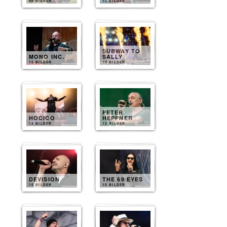
40 BILDER
15 BILDER
SUBWAY TO
MONO INC.
SALLY
15 BILDER
13 BILDER
PETER
HOCICO
HEPPNER
12 BILDER
12 BILDER
DEVISION
THE 69 EYES
10 BILDER
10 BILDER