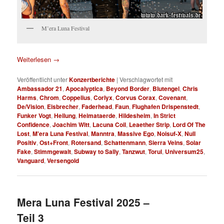
M’era Luna Festival
Weiterlesen
→
Veröffentlicht unter
Konzertberichte
|
Verschlagwortet mit
Ambassador 21
,
Apocalyptica
,
Beyond Border
,
Blutengel
,
Chris
Harms
,
Chrom
,
Coppelius
,
Corlyx
,
Corvus Corax
,
Covenant
,
De/Vision
,
Eisbrecher
,
Faderhead
,
Faun
,
Flughafen Drispenstedt
,
Funker Vogt
,
Heilung
,
Heimataerde
,
Hildesheim
,
In Strict
Confidence
,
Joachim Witt
,
Lacuna Coil
,
Leaether Strip
,
Lord Of The
Lost
,
M'era Luna Festival
,
Manntra
,
Massive Ego
,
Noisuf-X
,
Null
Positiv
,
Ost+Front
,
Rotersand
,
Schattenmann
,
Sierra Veins
,
Solar
Fake
,
Stimmgewalt
,
Subway to Sally
,
Tanzwut
,
Torul
,
Universum25
,
Vanguard
,
Versengold
Mera Luna Festival 2025 –
Teil 3