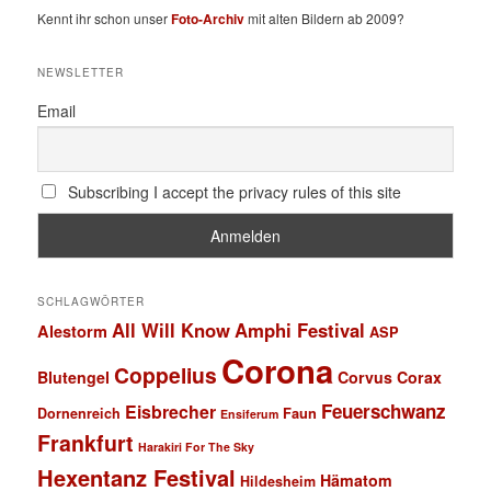
Kennt ihr schon unser
Foto-Archiv
mit alten Bildern ab 2009?
NEWSLETTER
Email
Subscribing I accept the privacy rules of this site
SCHLAGWÖRTER
All Will Know
Amphi Festival
Alestorm
ASP
Corona
Coppelius
Blutengel
Corvus Corax
Feuerschwanz
Eisbrecher
Faun
Dornenreich
Ensiferum
Frankfurt
Harakiri For The Sky
Hexentanz Festival
Hämatom
Hildesheim