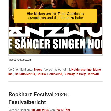
Hier klicken um YouTube-Cookies zu
akzeptieren und den Inhalt zu laden
Video: youtube.com
Veröffentlicht unter
News
|
Verschlagwortet mit
Heldmaschine
,
Mono
Inc.
,
Saltatio Mortis
,
Sotiria
,
Soulbound
,
Subway to Sally
,
Tanzwut
Rockharz Festival 2026 –
Festivalbericht
Veröffentlicht am
10. Juli 2026
von
Sven Bähr