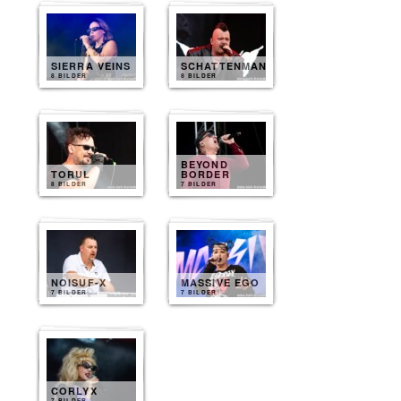
SIERRA VEINS
SCHATTENMANN
8 BILDER
8 BILDER
BEYOND
TORUL
BORDER
8 BILDER
7 BILDER
NOISUF-X
MASSIVE EGO
7 BILDER
7 BILDER
CORLYX
7 BILDER