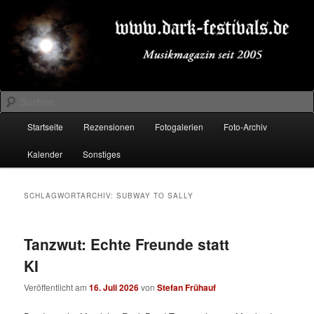
Zum
Zum
Musikmagazin seit 2005
primären
sekundären
Inhalt
Inhalt
springen
springen
DARK-FESTIVALS.DE
Suchen
Hauptmenü
Startseite
Rezensionen
Fotogalerien
Foto-Archiv
Kalender
Sonstiges
SCHLAGWORTARCHIV:
SUBWAY TO SALLY
Tanzwut: Echte Freunde statt
KI
Veröffentlicht am
16. Juli 2026
von
Stefan Frühauf