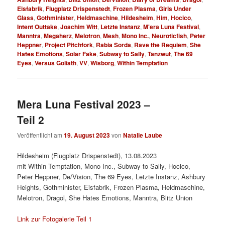
Eisfabrik
,
Flugplatz Drispenstedt
,
Frozen Plasma
,
Girls Under
Glass
,
Gothminister
,
Heldmaschine
,
Hildesheim
,
Him
,
Hocico
,
Intent Outtake
,
Joachim Witt
,
Letzte Instanz
,
M'era Luna Festival
,
Manntra
,
Megaherz
,
Melotron
,
Mesh
,
Mono Inc.
,
Neuroticfish
,
Peter
Heppner
,
Project Pitchfork
,
Rabia Sorda
,
Rave the Requiem
,
She
Hates Emotions
,
Solar Fake
,
Subway to Sally
,
Tanzwut
,
The 69
Eyes
,
Versus Goliath
,
VV
,
Wisborg
,
Within Temptation
Mera Luna Festival 2023 –
Teil 2
Veröffentlicht am
19. August 2023
von
Natalie Laube
Hildesheim (Flugplatz Drispenstedt), 13.08.2023
mit Within Temptation, Mono Inc., Subway to Sally, Hocico,
Peter Heppner, De/Vision, The 69 Eyes, Letzte Instanz, Ashbury
Heights, Gothminister, Eisfabrik, Frozen Plasma, Heldmaschine,
Melotron, Dragol, She Hates Emotions, Manntra, Blitz Union
Link zur Fotogalerie Teil 1