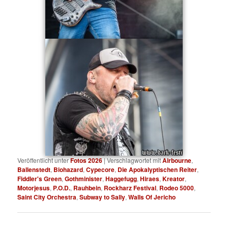
Veröffentlicht unter
Fotos 2026
|
Verschlagwortet mit
Airbourne
,
Ballenstedt
,
Biohazard
,
Cypecore
,
Die Apokalyptischen Reiter
,
Fiddler's Green
,
Gothminister
,
Haggefugg
,
Hiraes
,
Kreator
,
Motorjesus
,
P.O.D.
,
Rauhbein
,
Rockharz Festival
,
Rodeo 5000
,
Saint City Orchestra
,
Subway to Sally
,
Walls Of Jericho