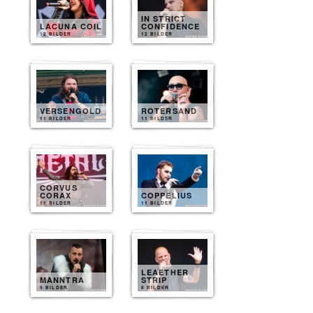
IN STRICT
LACUNA COIL
CONFIDENCE
12 BILDER
12 BILDER
VERSENGOLD
ROTERSAND
11 BILDER
11 BILDER
CORVUS
CORAX
COPPELIUS
11 BILDER
11 BILDER
LEAETHER
MANNTRA
STRIP
9 BILDER
8 BILDER