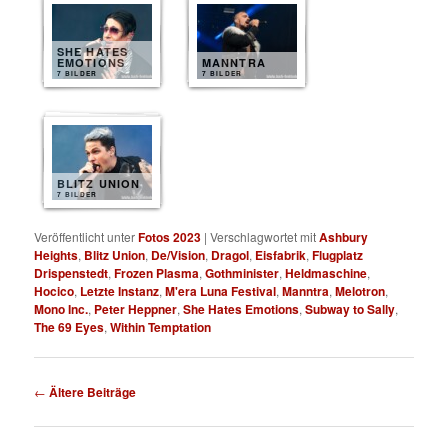
SHE HATES
EMOTIONS
MANNTRA
7 BILDER
7 BILDER
BLITZ UNION
7 BILDER
Veröffentlicht unter
Fotos 2023
|
Verschlagwortet mit
Ashbury
Heights
,
Blitz Union
,
De/Vision
,
Dragol
,
Eisfabrik
,
Flugplatz
Drispenstedt
,
Frozen Plasma
,
Gothminister
,
Heldmaschine
,
Hocico
,
Letzte Instanz
,
M'era Luna Festival
,
Manntra
,
Melotron
,
Mono Inc.
,
Peter Heppner
,
She Hates Emotions
,
Subway to Sally
,
The 69 Eyes
,
Within Temptation
Beitragsnavigation
←
Ältere Beiträge