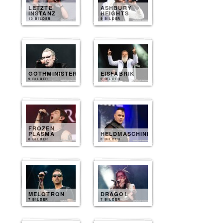
LETZTE
ASHBURY
INSTANZ
HEIGHTS
10 BILDER
9 BILDER
GOTHMINISTER
EISFABRIK
9 BILDER
9 BILDER
FROZEN
PLASMA
HELDMASCHINE
8 BILDER
8 BILDER
MELOTRON
DRAGOL
7 BILDER
7 BILDER