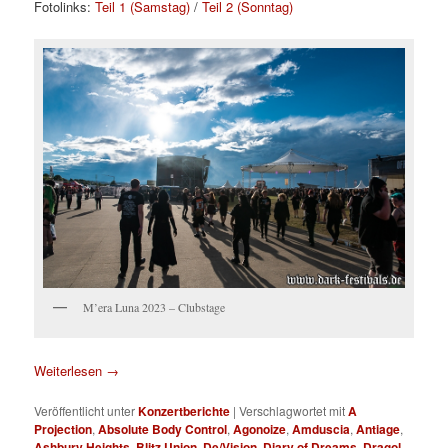
Fotolinks:
Teil 1 (Samstag)
/
Teil 2 (Sonntag)
M’era Luna 2023 – Clubstage
Weiterlesen
→
Veröffentlicht unter
Konzertberichte
|
Verschlagwortet mit
A
Projection
,
Absolute Body Control
,
Agonoize
,
Amduscia
,
Antiage
,
Ashbury Heights
,
Blitz Union
,
De/Vision
,
Diary of Dreams
,
Dragol
,