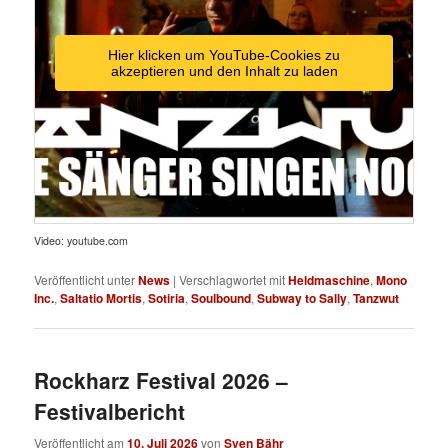
Hier klicken um YouTube-Cookies zu
akzeptieren und den Inhalt zu laden
Video: youtube.com
Veröffentlicht unter
News
|
Verschlagwortet mit
Heldmaschine
,
Mono
Inc.
,
Saltatio Mortis
,
Sotiria
,
Soulbound
,
Subway to Sally
,
Tanzwut
Rockharz Festival 2026 –
Festivalbericht
Veröffentlicht am
10. Juli 2026
von
Sven Bähr