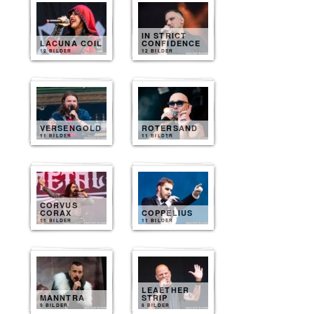
IN STRICT
LACUNA COIL
CONFIDENCE
12 BILDER
12 BILDER
VERSENGOLD
ROTERSAND
11 BILDER
11 BILDER
CORVUS
CORAX
COPPELIUS
11 BILDER
11 BILDER
LEAETHER
MANNTRA
STRIP
9 BILDER
8 BILDER