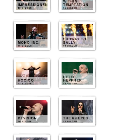
WITHIN
IMPRESSIONEN
TEMPTATION
40 BILDER
15 BILDER
SUBWAY TO
MONO INC.
SALLY
15 BILDER
13 BILDER
PETER
HOCICO
HEPPNER
12 BILDER
12 BILDER
DEVISION
THE 69 EYES
10 BILDER
10 BILDER