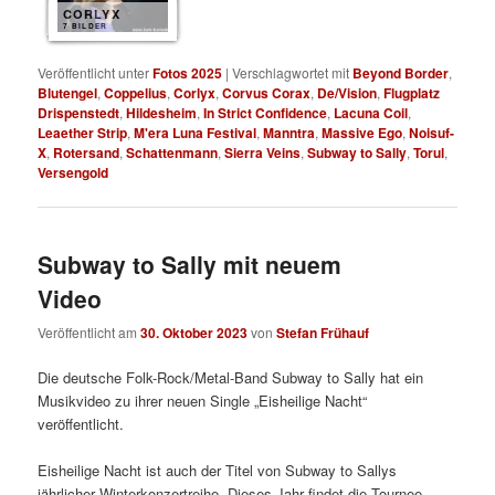
CORLYX
7 BILDER
Veröffentlicht unter
Fotos 2025
|
Verschlagwortet mit
Beyond Border
,
Blutengel
,
Coppelius
,
Corlyx
,
Corvus Corax
,
De/Vision
,
Flugplatz
Drispenstedt
,
Hildesheim
,
In Strict Confidence
,
Lacuna Coil
,
Leaether Strip
,
M'era Luna Festival
,
Manntra
,
Massive Ego
,
Noisuf-
X
,
Rotersand
,
Schattenmann
,
Sierra Veins
,
Subway to Sally
,
Torul
,
Versengold
Subway to Sally mit neuem
Video
Veröffentlicht am
30. Oktober 2023
von
Stefan Frühauf
Die deutsche Folk-Rock/Metal-Band Subway to Sally hat ein
Musikvideo zu ihrer neuen Single „Eisheilige Nacht“
veröffentlicht.
Eisheilige Nacht ist auch der Titel von Subway to Sallys
jährlicher Winterkonzertreihe. Dieses Jahr findet die Tournee