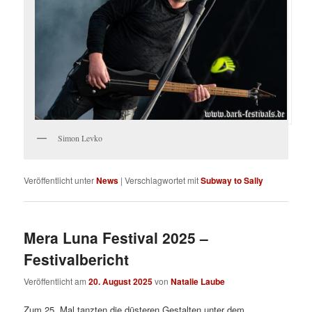
Simon Levko
Veröffentlicht unter
News
|
Verschlagwortet mit
Subway to Sally
Mera Luna Festival 2025 –
Festivalbericht
Veröffentlicht am
20. August 2025
von
Natalie Laube
Zum 25. Mal tanzten die düsteren Gestalten unter dem