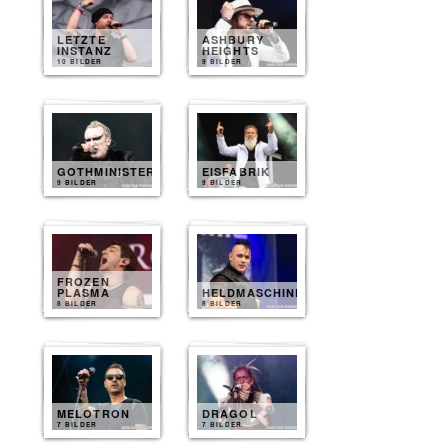
LETZTE
ASHBURY
INSTANZ
HEIGHTS
10 BILDER
9 BILDER
GOTHMINISTER
EISFABRIK
9 BILDER
9 BILDER
FROZEN
PLASMA
HELDMASCHINE
8 BILDER
8 BILDER
MELOTRON
DRAGOL
7 BILDER
7 BILDER