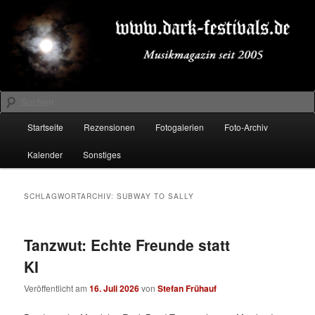
Zum
Zum
Musikmagazin seit 2005
primären
sekundären
Inhalt
Inhalt
springen
springen
DARK-FESTIVALS.DE
Suchen
Hauptmenü
Startseite
Rezensionen
Fotogalerien
Foto-Archiv
Kalender
Sonstiges
SCHLAGWORTARCHIV:
SUBWAY TO SALLY
Tanzwut: Echte Freunde statt
KI
Veröffentlicht am
16. Juli 2026
von
Stefan Frühauf