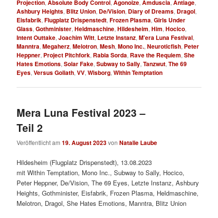
Projection
,
Absolute Body Control
,
Agonoize
,
Amduscia
,
Antiage
,
Ashbury Heights
,
Blitz Union
,
De/Vision
,
Diary of Dreams
,
Dragol
,
Eisfabrik
,
Flugplatz Drispenstedt
,
Frozen Plasma
,
Girls Under
Glass
,
Gothminister
,
Heldmaschine
,
Hildesheim
,
Him
,
Hocico
,
Intent Outtake
,
Joachim Witt
,
Letzte Instanz
,
M'era Luna Festival
,
Manntra
,
Megaherz
,
Melotron
,
Mesh
,
Mono Inc.
,
Neuroticfish
,
Peter
Heppner
,
Project Pitchfork
,
Rabia Sorda
,
Rave the Requiem
,
She
Hates Emotions
,
Solar Fake
,
Subway to Sally
,
Tanzwut
,
The 69
Eyes
,
Versus Goliath
,
VV
,
Wisborg
,
Within Temptation
Mera Luna Festival 2023 –
Teil 2
Veröffentlicht am
19. August 2023
von
Natalie Laube
Hildesheim (Flugplatz Drispenstedt), 13.08.2023
mit Within Temptation, Mono Inc., Subway to Sally, Hocico,
Peter Heppner, De/Vision, The 69 Eyes, Letzte Instanz, Ashbury
Heights, Gothminister, Eisfabrik, Frozen Plasma, Heldmaschine,
Melotron, Dragol, She Hates Emotions, Manntra, Blitz Union