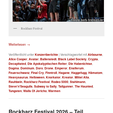
Rockharz Festival
Weiterlesen
→
Veröffentlicht unter
Konzertberichte
|
Verschlagwortet mit
Airbourne
,
Alice Cooper
,
Avatar
,
Ballenstedt
,
Black Label Society
,
Crypta
,
Decapitated
,
Die Apokalyptischen Reiter
,
Die Habenichtse
,
Dogma
,
Dominum
,
Doro
,
Drone
,
Emperor
,
Ensiferum
,
Feuerschwanz
,
Final Cry
,
Finntroll
,
Hagane
,
Haggefugg
,
Hämatom
,
Heavysaurus
,
Helloween
,
Knorkator
,
Kreator
,
Mittel Alta
,
Rauhbein
,
Rockharz Festival
,
Rodeo 5000
,
Stahlmann
,
Steve'n'Seagulls
,
Subway to Sally
,
Tailgunner
,
The Haunted
,
Tungsten
,
Walls Of Jericho
,
Warmen
Rockharz Festival 2026 – Teil