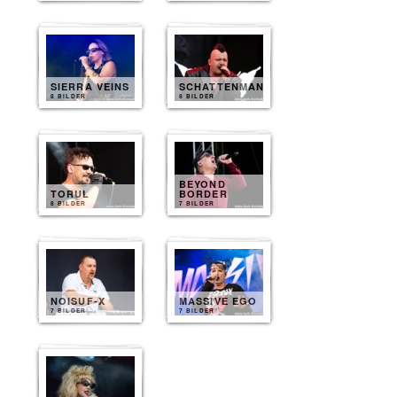
SIERRA VEINS
SCHATTENMANN
8 BILDER
8 BILDER
BEYOND
TORUL
BORDER
8 BILDER
7 BILDER
NOISUF-X
MASSIVE EGO
7 BILDER
7 BILDER