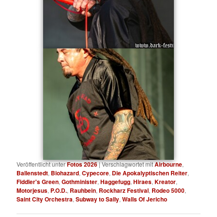
Veröffentlicht unter
Fotos 2026
|
Verschlagwortet mit
Airbourne
,
Ballenstedt
,
Biohazard
,
Cypecore
,
Die Apokalyptischen Reiter
,
Fiddler's Green
,
Gothminister
,
Haggefugg
,
Hiraes
,
Kreator
,
Motorjesus
,
P.O.D.
,
Rauhbein
,
Rockharz Festival
,
Rodeo 5000
,
Saint City Orchestra
,
Subway to Sally
,
Walls Of Jericho