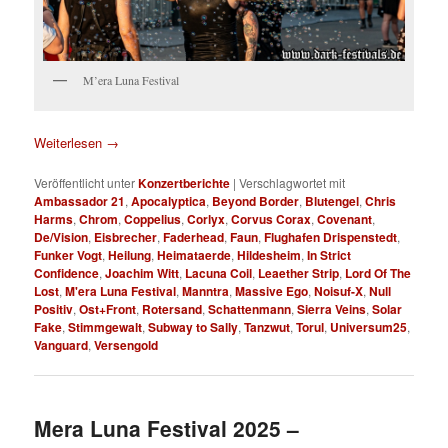
M’era Luna Festival
Weiterlesen
→
Veröffentlicht unter
Konzertberichte
|
Verschlagwortet mit
Ambassador 21
,
Apocalyptica
,
Beyond Border
,
Blutengel
,
Chris
Harms
,
Chrom
,
Coppelius
,
Corlyx
,
Corvus Corax
,
Covenant
,
De/Vision
,
Eisbrecher
,
Faderhead
,
Faun
,
Flughafen Drispenstedt
,
Funker Vogt
,
Heilung
,
Heimataerde
,
Hildesheim
,
In Strict
Confidence
,
Joachim Witt
,
Lacuna Coil
,
Leaether Strip
,
Lord Of The
Lost
,
M'era Luna Festival
,
Manntra
,
Massive Ego
,
Noisuf-X
,
Null
Positiv
,
Ost+Front
,
Rotersand
,
Schattenmann
,
Sierra Veins
,
Solar
Fake
,
Stimmgewalt
,
Subway to Sally
,
Tanzwut
,
Torul
,
Universum25
,
Vanguard
,
Versengold
Mera Luna Festival 2025 –