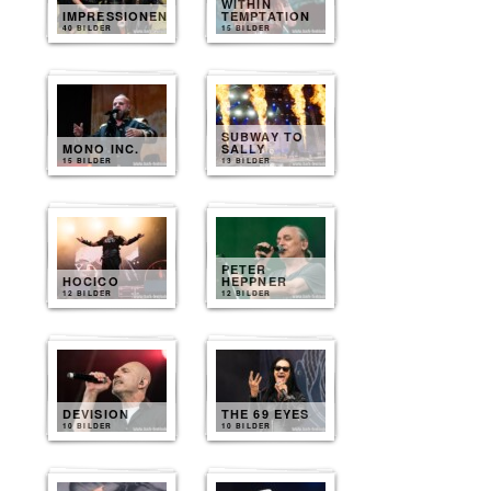
WITHIN
IMPRESSIONEN
TEMPTATION
40 BILDER
15 BILDER
SUBWAY TO
MONO INC.
SALLY
15 BILDER
13 BILDER
PETER
HOCICO
HEPPNER
12 BILDER
12 BILDER
DEVISION
THE 69 EYES
10 BILDER
10 BILDER