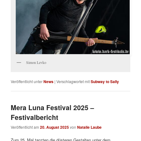
Simon Levko
Veröffentlicht unter
News
|
Verschlagwortet mit
Subway to Sally
Mera Luna Festival 2025 –
Festivalbericht
Veröffentlicht am
20. August 2025
von
Natalie Laube
Zum 25. Mal tanzten die düsteren Gestalten unter dem