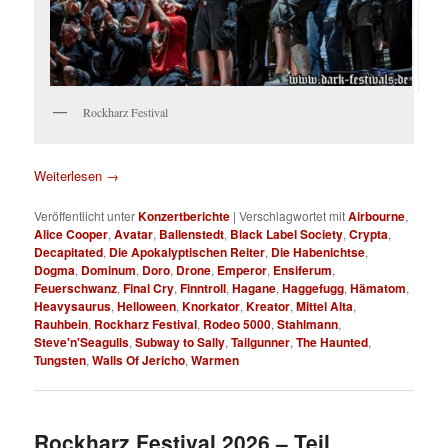
Rockharz Festival
Weiterlesen
→
Veröffentlicht unter
Konzertberichte
|
Verschlagwortet mit
Airbourne
,
Alice Cooper
,
Avatar
,
Ballenstedt
,
Black Label Society
,
Crypta
,
Decapitated
,
Die Apokalyptischen Reiter
,
Die Habenichtse
,
Dogma
,
Dominum
,
Doro
,
Drone
,
Emperor
,
Ensiferum
,
Feuerschwanz
,
Final Cry
,
Finntroll
,
Hagane
,
Haggefugg
,
Hämatom
,
Heavysaurus
,
Helloween
,
Knorkator
,
Kreator
,
Mittel Alta
,
Rauhbein
,
Rockharz Festival
,
Rodeo 5000
,
Stahlmann
,
Steve'n'Seagulls
,
Subway to Sally
,
Tailgunner
,
The Haunted
,
Tungsten
,
Walls Of Jericho
,
Warmen
Rockharz Festival 2026 – Teil