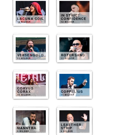
IN STRICT
LACUNA COIL
CONFIDENCE
12 BILDER
12 BILDER
VERSENGOLD
ROTERSAND
11 BILDER
11 BILDER
CORVUS
CORAX
COPPELIUS
11 BILDER
11 BILDER
LEAETHER
MANNTRA
STRIP
9 BILDER
8 BILDER