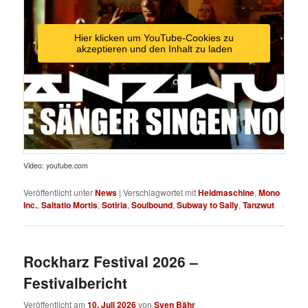
Hier klicken um YouTube-Cookies zu
akzeptieren und den Inhalt zu laden
Video: youtube.com
Veröffentlicht unter
News
|
Verschlagwortet mit
Heldmaschine
,
Mono
Inc.
,
Saltatio Mortis
,
Sotiria
,
Soulbound
,
Subway to Sally
,
Tanzwut
Rockharz Festival 2026 –
Festivalbericht
Veröffentlicht am
10. Juli 2026
von
Sven Bähr