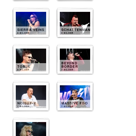
SIERRA VEINS
SCHATTENMANN
8 BILDER
8 BILDER
BEYOND
TORUL
BORDER
8 BILDER
7 BILDER
NOISUF-X
MASSIVE EGO
7 BILDER
7 BILDER