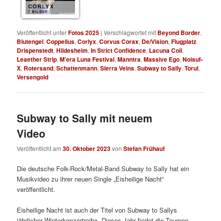
CORLYX
7 BILDER
Veröffentlicht unter
Fotos 2025
|
Verschlagwortet mit
Beyond Border
,
Blutengel
,
Coppelius
,
Corlyx
,
Corvus Corax
,
De/Vision
,
Flugplatz
Drispenstedt
,
Hildesheim
,
In Strict Confidence
,
Lacuna Coil
,
Leaether Strip
,
M'era Luna Festival
,
Manntra
,
Massive Ego
,
Noisuf-
X
,
Rotersand
,
Schattenmann
,
Sierra Veins
,
Subway to Sally
,
Torul
,
Versengold
Subway to Sally mit neuem
Video
Veröffentlicht am
30. Oktober 2023
von
Stefan Frühauf
Die deutsche Folk-Rock/Metal-Band Subway to Sally hat ein
Musikvideo zu ihrer neuen Single „Eisheilige Nacht“
veröffentlicht.
Eisheilige Nacht ist auch der Titel von Subway to Sallys
jährlicher Winterkonzertreihe. Dieses Jahr findet die Tournee