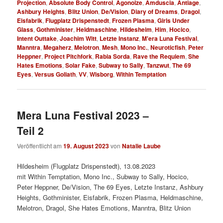
Projection
,
Absolute Body Control
,
Agonoize
,
Amduscia
,
Antiage
,
Ashbury Heights
,
Blitz Union
,
De/Vision
,
Diary of Dreams
,
Dragol
,
Eisfabrik
,
Flugplatz Drispenstedt
,
Frozen Plasma
,
Girls Under
Glass
,
Gothminister
,
Heldmaschine
,
Hildesheim
,
Him
,
Hocico
,
Intent Outtake
,
Joachim Witt
,
Letzte Instanz
,
M'era Luna Festival
,
Manntra
,
Megaherz
,
Melotron
,
Mesh
,
Mono Inc.
,
Neuroticfish
,
Peter
Heppner
,
Project Pitchfork
,
Rabia Sorda
,
Rave the Requiem
,
She
Hates Emotions
,
Solar Fake
,
Subway to Sally
,
Tanzwut
,
The 69
Eyes
,
Versus Goliath
,
VV
,
Wisborg
,
Within Temptation
Mera Luna Festival 2023 –
Teil 2
Veröffentlicht am
19. August 2023
von
Natalie Laube
Hildesheim (Flugplatz Drispenstedt), 13.08.2023
mit Within Temptation, Mono Inc., Subway to Sally, Hocico,
Peter Heppner, De/Vision, The 69 Eyes, Letzte Instanz, Ashbury
Heights, Gothminister, Eisfabrik, Frozen Plasma, Heldmaschine,
Melotron, Dragol, She Hates Emotions, Manntra, Blitz Union