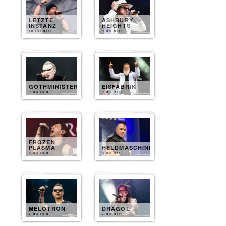
LETZTE
ASHBURY
INSTANZ
HEIGHTS
10 BILDER
9 BILDER
GOTHMINISTER
EISFABRIK
9 BILDER
9 BILDER
FROZEN
PLASMA
HELDMASCHINE
8 BILDER
8 BILDER
MELOTRON
DRAGOL
7 BILDER
7 BILDER