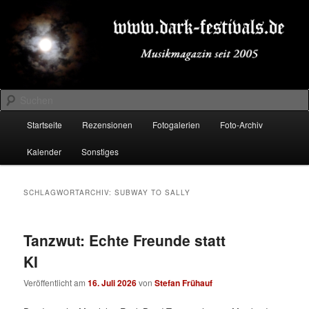
Zum
Zum
Musikmagazin seit 2005
primären
sekundären
Inhalt
Inhalt
springen
springen
DARK-FESTIVALS.DE
Suchen
Hauptmenü
Startseite
Rezensionen
Fotogalerien
Foto-Archiv
Kalender
Sonstiges
SCHLAGWORTARCHIV:
SUBWAY TO SALLY
Tanzwut: Echte Freunde statt
KI
Veröffentlicht am
16. Juli 2026
von
Stefan Frühauf