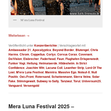
M’era Luna Festival
Weiterlesen
→
Veröffentlicht unter
Konzertberichte
|
Verschlagwortet mit
Ambassador 21
,
Apocalyptica
,
Beyond Border
,
Blutengel
,
Chris
Harms
,
Chrom
,
Coppelius
,
Corlyx
,
Corvus Corax
,
Covenant
,
De/Vision
,
Eisbrecher
,
Faderhead
,
Faun
,
Flughafen Drispenstedt
,
Funker Vogt
,
Heilung
,
Heimataerde
,
Hildesheim
,
In Strict
Confidence
,
Joachim Witt
,
Lacuna Coil
,
Leaether Strip
,
Lord Of The
Lost
,
M'era Luna Festival
,
Manntra
,
Massive Ego
,
Noisuf-X
,
Null
Positiv
,
Ost+Front
,
Rotersand
,
Schattenmann
,
Sierra Veins
,
Solar
Fake
,
Stimmgewalt
,
Subway to Sally
,
Tanzwut
,
Torul
,
Universum25
,
Vanguard
,
Versengold
Mera Luna Festival 2025 –