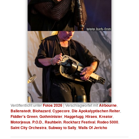
Veröffentlicht unter
Fotos 2026
|
Verschlagwortet mit
Airbourne
,
Ballenstedt
,
Biohazard
,
Cypecore
,
Die Apokalyptischen Reiter
,
Fiddler's Green
,
Gothminister
,
Haggefugg
,
Hiraes
,
Kreator
,
Motorjesus
,
P.O.D.
,
Rauhbein
,
Rockharz Festival
,
Rodeo 5000
,
Saint City Orchestra
,
Subway to Sally
,
Walls Of Jericho