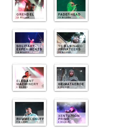
GRENDEL
FADERHEAD
12 BILDER
10 BILDER
SOLITARY
YE BANISHED
EXPERIMENTS
PRIVATEERS
10 BILDER
10 BILDER
ELEGANT
MACHINERY
HEIMATAERDE
8 BILDER
8 BILDER
XENTURION
RUMMELSNUFF
PRIME
7 BILDER
6 BILDER