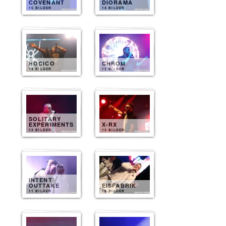
COVENANT
DIORAMA
15 BILDER
14 BILDER
HOCICO
CHROM
14 BILDER
13 BILDER
SOLITARY
EXPERIMENTS
X-RX
13 BILDER
13 BILDER
INTENT
OUTTAKE
EISFABRIK
11 BILDER
10 BILDER