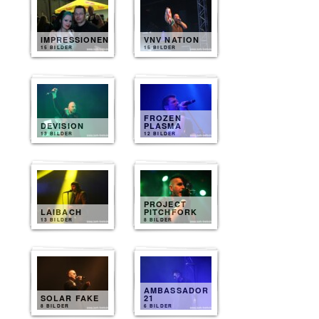
IMPRESSIONEN
VNV NATION
15 BILDER
15 BILDER
FROZEN
DEVISION
PLASMA
13 BILDER
12 BILDER
PROJECT
LAIBACH
PITCHFORK
13 BILDER
8 BILDER
AMBASSADOR
SOLAR FAKE
21
8 BILDER
6 BILDER