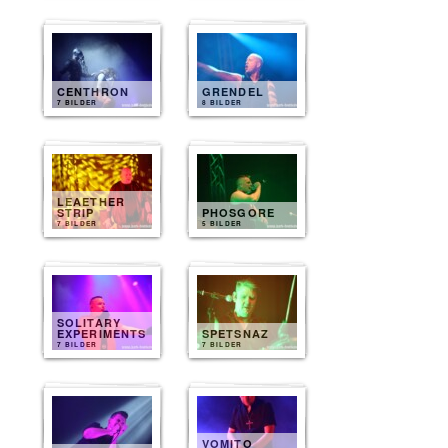
CENTHRON
GRENDEL
7 BILDER
8 BILDER
LEAETHER
STRIP
PHOSGORE
7 BILDER
5 BILDER
SOLITARY
EXPERIMENTS
SPETSNAZ
7 BILDER
7 BILDER
VOMITO