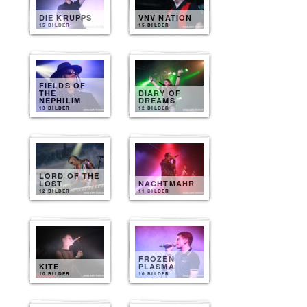
DIE KRUPPS
VNV NATION
15 BILDER
15 BILDER
FIELDS OF
THE
DIARY OF
NEPHILIM
DREAMS
13 BILDER
12 BILDER
LORD OF THE
LOST
NACHTMAHR
12 BILDER
11 BILDER
FROZEN
KITE
PLASMA
10 BILDER
10 BILDER