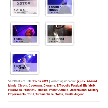
ABSURD
XOTOX
MINDS
10 BILDER
7 BILDER
TORUL
FIX8 SED8
7 BILDER
8 BILDER
ZWEITE
JUGEND
7 BILDER
Veröffentlicht unter
Fotos 2021
|
Verschlagwortet mit
[x]-Rx
,
Absurd
Minds
,
Chrom
,
Covenant
,
Diorama
,
E-Tropolis Festival
,
Eisfabrik
,
Fix8:Sed8
,
Front 242
,
Hocico
,
Intent Outtake
,
Oberhausen
,
Solitary
Experiments
,
Torul
,
Turbinenhalle
,
Xotox
,
Zweite Jugend