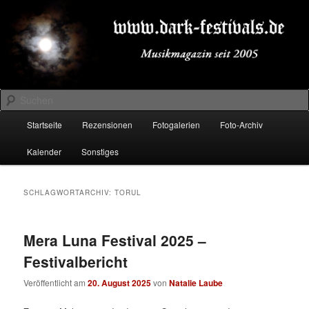
Zum
Zum
Musikmagazin seit 2005
primären
sekundären
Inhalt
Inhalt
springen
springen
DARK-FESTIVALS.DE
Suchen
Hauptmenü
Startseite
Rezensionen
Fotogalerien
Foto-Archiv
Kalender
Sonstiges
SCHLAGWORTARCHIV:
TORUL
Mera Luna Festival 2025 –
Festivalbericht
Veröffentlicht am
20. August 2025
von
Natalie Laube