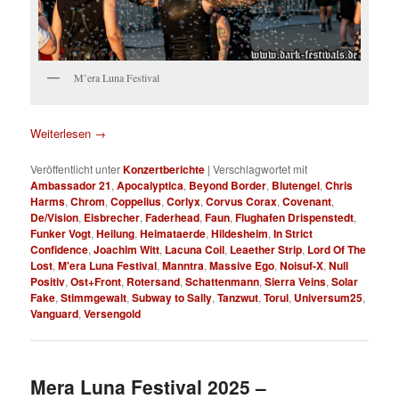
M’era Luna Festival
Weiterlesen
→
Veröffentlicht unter
Konzertberichte
|
Verschlagwortet mit
Ambassador 21
,
Apocalyptica
,
Beyond Border
,
Blutengel
,
Chris
Harms
,
Chrom
,
Coppelius
,
Corlyx
,
Corvus Corax
,
Covenant
,
De/Vision
,
Eisbrecher
,
Faderhead
,
Faun
,
Flughafen Drispenstedt
,
Funker Vogt
,
Heilung
,
Heimataerde
,
Hildesheim
,
In Strict
Confidence
,
Joachim Witt
,
Lacuna Coil
,
Leaether Strip
,
Lord Of The
Lost
,
M'era Luna Festival
,
Manntra
,
Massive Ego
,
Noisuf-X
,
Null
Positiv
,
Ost+Front
,
Rotersand
,
Schattenmann
,
Sierra Veins
,
Solar
Fake
,
Stimmgewalt
,
Subway to Sally
,
Tanzwut
,
Torul
,
Universum25
,
Vanguard
,
Versengold
Mera Luna Festival 2025 –