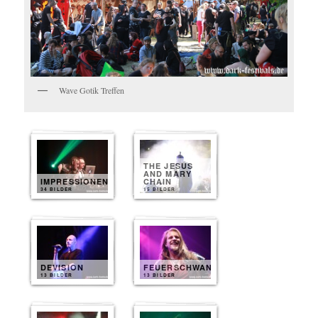
Wave Gotik Treffen
THE JESUS
AND MARY
IMPRESSIONEN
CHAIN
34 BILDER
15 BILDER
DEVISION
FEUERSCHWANZ
13 BILDER
13 BILDER