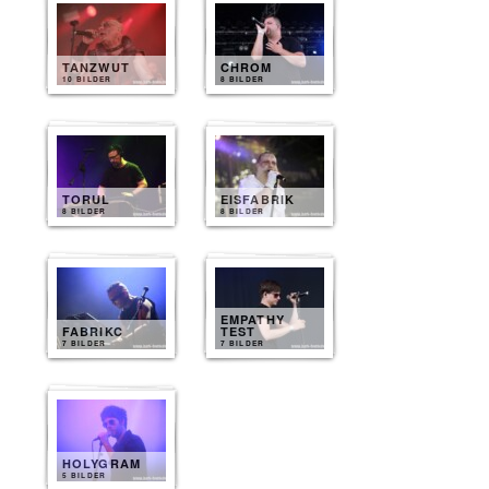
TANZWUT
CHROM
10 BILDER
8 BILDER
TORUL
EISFABRIK
8 BILDER
8 BILDER
EMPATHY
FABRIKC
TEST
7 BILDER
7 BILDER
HOLYGRAM
5 BILDER