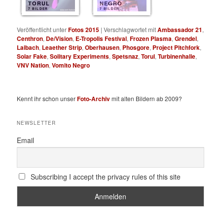
TORUL
NEGRO
7 BILDER
7 BILDER
Veröffentlicht unter
Fotos 2015
|
Verschlagwortet mit
Ambassador 21
,
Centhron
,
De/Vision
,
E-Tropolis Festival
,
Frozen Plasma
,
Grendel
,
Laibach
,
Leaether Strip
,
Oberhausen
,
Phosgore
,
Project Pitchfork
,
Solar Fake
,
Solitary Experiments
,
Spetsnaz
,
Torul
,
Turbinenhalle
,
VNV Nation
,
Vomito Negro
Kennt ihr schon unser
Foto-Archiv
mit alten Bildern ab 2009?
NEWSLETTER
Email
Subscribing I accept the privacy rules of this site