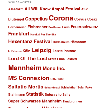
SCHLAGWÖRTER
All Will Know
Amphi Festival
Alestorm
ASP
Corona
Coppelius
Blutengel
Corvus Corax
Feuerschwanz
Eisbrecher
Faun
Dornenreich
Ensiferum
Frankfurt
Harakiri For The Sky
Hexentanz Festival
Hämatom
Hildesheim
Leipzig
Köln
Letzte Instanz
In Extremo
Lord Of The Lost
M'era Luna Festival
Mannheim
Mono Inc.
MS Connexion
Ost+Front
Saltatio Mortis
Solar Fake
Schlachthof
Schandmaul
Statistik
Stahlmann
Subway to Sally
Super Schwarzes Mannheim
Tanzbrunnen