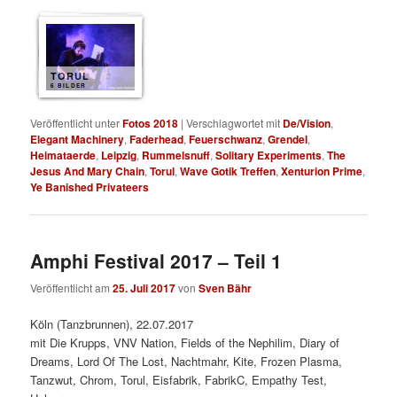
TORUL
6 BILDER
Veröffentlicht unter
Fotos 2018
|
Verschlagwortet mit
De/Vision
,
Elegant Machinery
,
Faderhead
,
Feuerschwanz
,
Grendel
,
Heimataerde
,
Leipzig
,
Rummelsnuff
,
Solitary Experiments
,
The
Jesus And Mary Chain
,
Torul
,
Wave Gotik Treffen
,
Xenturion Prime
,
Ye Banished Privateers
Amphi Festival 2017 – Teil 1
Veröffentlicht am
25. Juli 2017
von
Sven Bähr
Köln (Tanzbrunnen), 22.07.2017
mit Die Krupps, VNV Nation, Fields of the Nephilim, Diary of
Dreams, Lord Of The Lost, Nachtmahr, Kite, Frozen Plasma,
Tanzwut, Chrom, Torul, Eisfabrik, FabrikC, Empathy Test,