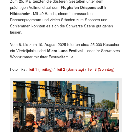
Zum 25. Mal tanzten die düsteren Gestalten unter dem
prächtigen Vollmond auf dem
Flughafen Drispenstedt
in
Hildesheim
. Mit 40 Bands, einem interessanten
Rahmenprogramm und vielen Ständen zum Shoppen und
Schlemmen konnten es sich die Schwarze Szene gut gehen
lassen.
Vom 8. bis zum 10. August 2025 feierten circa 25.000 Besucher
ein Vierteljahrhundert
M’era Luna Festival
– oder ihr Schwarzes
Wohnzimmer mit ihrer Festivalfamilie.
Fotolinks:
Teil 1 (Freitag)
/
Teil 2 (Samstag)
/
Teil 3 (Sonntag)