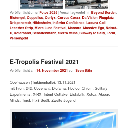
Veröffentlicht unter
Fotos 2025
|
Verschlagwortet mit
Beyond Border
,
Blutengel
,
Coppelius
,
Corlyx
,
Corvus Corax
,
De/Vision
,
Flugplatz
Drispenstedt
,
Hildesheim
,
In Strict Confidence
,
Lacuna Coil
,
Leaether Strip
,
M'era Luna Festival
,
Manntra
,
Massive Ego
,
Noisuf-
X
,
Rotersand
,
Schattenmann
,
Sierra Veins
,
Subway to Sally
,
Torul
,
Versengold
E-Tropolis Festival 2021
Veröffentlicht am
14. November 2021
von
Sven Bähr
Oberhausen (Turbinenhalle), 13.11.2021
mit Front 242, Covenant, Diorama, Hocico, Chrom, Solitary
Experiments, X-RX, Intent Outtake, Eisfabrik, Xotox, Absurd
Minds, Torul, Fix8:Sed8, Zweite Jugend