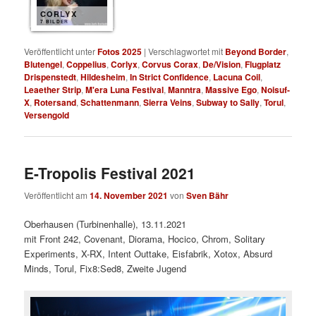
CORLYX
7 BILDER
Veröffentlicht unter
Fotos 2025
|
Verschlagwortet mit
Beyond Border
,
Blutengel
,
Coppelius
,
Corlyx
,
Corvus Corax
,
De/Vision
,
Flugplatz
Drispenstedt
,
Hildesheim
,
In Strict Confidence
,
Lacuna Coil
,
Leaether Strip
,
M'era Luna Festival
,
Manntra
,
Massive Ego
,
Noisuf-
X
,
Rotersand
,
Schattenmann
,
Sierra Veins
,
Subway to Sally
,
Torul
,
Versengold
E-Tropolis Festival 2021
Veröffentlicht am
14. November 2021
von
Sven Bähr
Oberhausen (Turbinenhalle), 13.11.2021
mit Front 242, Covenant, Diorama, Hocico, Chrom, Solitary
Experiments, X-RX, Intent Outtake, Eisfabrik, Xotox, Absurd
Minds, Torul, Fix8:Sed8, Zweite Jugend