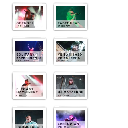
GRENDEL
FADERHEAD
12 BILDER
10 BILDER
SOLITARY
YE BANISHED
EXPERIMENTS
PRIVATEERS
10 BILDER
10 BILDER
ELEGANT
MACHINERY
HEIMATAERDE
8 BILDER
8 BILDER
XENTURION
RUMMELSNUFF
PRIME