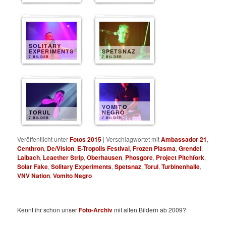
SOLITARY
EXPERIMENTS
SPETSNAZ
7 BILDER
7 BILDER
VOMITO
TORUL
NEGRO
7 BILDER
7 BILDER
Veröffentlicht unter
Fotos 2015
|
Verschlagwortet mit
Ambassador 21
,
Centhron
,
De/Vision
,
E-Tropolis Festival
,
Frozen Plasma
,
Grendel
,
Laibach
,
Leaether Strip
,
Oberhausen
,
Phosgore
,
Project Pitchfork
,
Solar Fake
,
Solitary Experiments
,
Spetsnaz
,
Torul
,
Turbinenhalle
,
VNV Nation
,
Vomito Negro
Kennt ihr schon unser
Foto-Archiv
mit alten Bildern ab 2009?