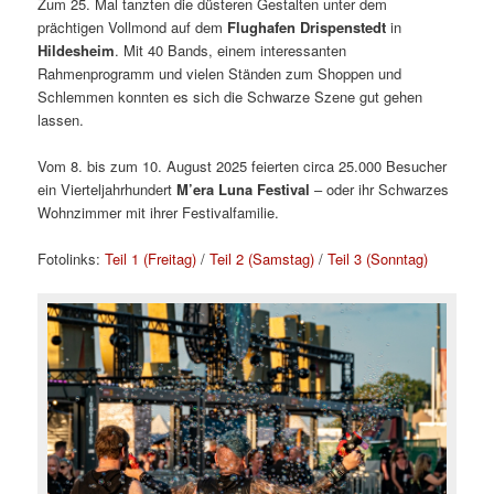
Zum 25. Mal tanzten die düsteren Gestalten unter dem
prächtigen Vollmond auf dem
Flughafen Drispenstedt
in
Hildesheim
. Mit 40 Bands, einem interessanten
Rahmenprogramm und vielen Ständen zum Shoppen und
Schlemmen konnten es sich die Schwarze Szene gut gehen
lassen.
Vom 8. bis zum 10. August 2025 feierten circa 25.000 Besucher
ein Vierteljahrhundert
M’era Luna Festival
– oder ihr Schwarzes
Wohnzimmer mit ihrer Festivalfamilie.
Fotolinks:
Teil 1 (Freitag)
/
Teil 2 (Samstag)
/
Teil 3 (Sonntag)