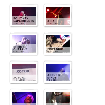
SOLITARY
EXPERIMENTS
X-RX
13 BILDER
13 BILDER
INTENT
OUTTAKE
EISFABRIK
11 BILDER
10 BILDER
ABSURD
XOTOX
MINDS
10 BILDER
7 BILDER