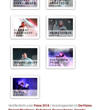
SOLITARY
YE BANISHED
EXPERIMENTS
PRIVATEERS
10 BILDER
10 BILDER
ELEGANT
MACHINERY
HEIMATAERDE
8 BILDER
8 BILDER
XENTURION
RUMMELSNUFF
PRIME
7 BILDER
6 BILDER
TORUL
6 BILDER
Veröffentlicht unter
Fotos 2018
|
Verschlagwortet mit
De/Vision
,
Elegant Machinery
,
Faderhead
,
Feuerschwanz
,
Grendel
,