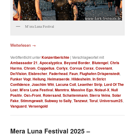
M’era Luna Festival
Weiterlesen
→
Veröffentlicht unter
Konzertberichte
|
Verschlagwortet mit
Ambassador 21
,
Apocalyptica
,
Beyond Border
,
Blutengel
,
Chris
Harms
,
Chrom
,
Coppelius
,
Corlyx
,
Corvus Corax
,
Covenant
,
De/Vision
,
Eisbrecher
,
Faderhead
,
Faun
,
Flughafen Drispenstedt
,
Funker Vogt
,
Heilung
,
Heimataerde
,
Hildesheim
,
In Strict
Confidence
,
Joachim Witt
,
Lacuna Coil
,
Leaether Strip
,
Lord Of The
Lost
,
M'era Luna Festival
,
Manntra
,
Massive Ego
,
Noisuf-X
,
Null
Positiv
,
Ost+Front
,
Rotersand
,
Schattenmann
,
Sierra Veins
,
Solar
Fake
,
Stimmgewalt
,
Subway to Sally
,
Tanzwut
,
Torul
,
Universum25
,
Vanguard
,
Versengold
Mera Luna Festival 2025 –