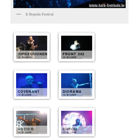
E-Tropolis Festival
IMPRESSIONEN
FRONT 242
10 BILDER
15 BILDER
COVENANT
DIORAMA
15 BILDER
14 BILDER
HOCICO
CHROM
14 BILDER
13 BILDER