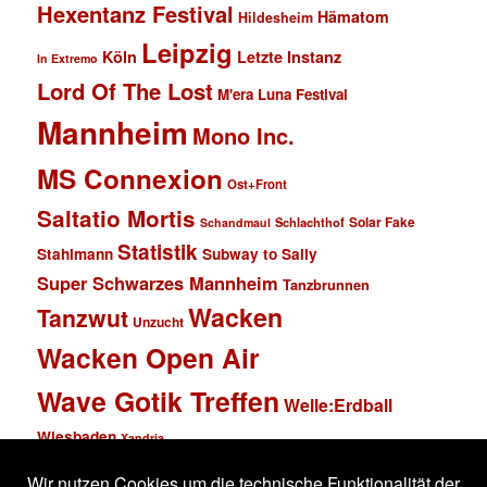
Hexentanz Festival
Hämatom
Hildesheim
Leipzig
Köln
Letzte Instanz
In Extremo
Lord Of The Lost
M'era Luna Festival
Mannheim
Mono Inc.
MS Connexion
Ost+Front
Saltatio Mortis
Solar Fake
Schlachthof
Schandmaul
Statistik
Stahlmann
Subway to Sally
Super Schwarzes Mannheim
Tanzbrunnen
Wacken
Tanzwut
Unzucht
Wacken Open Air
Wave Gotik Treffen
Welle:Erdball
Wiesbaden
Xandria