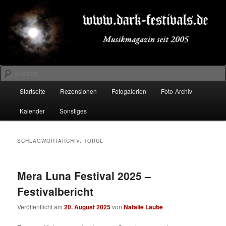
Zum
Zum
Musikmagazin seit 2005
primären
sekundären
Inhalt
Inhalt
springen
springen
DARK-FESTIVALS.DE
Suchen
Hauptmenü
Startseite
Rezensionen
Fotogalerien
Foto-Archiv
Kalender
Sonstiges
SCHLAGWORTARCHIV:
TORUL
Mera Luna Festival 2025 –
Festivalbericht
Veröffentlicht am
20. August 2025
von
Natalie Laube