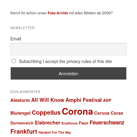
Kennt ihr schon unser
Foto-Archiv
mit alten Bildern ab 2009?
NEWSLETTER
Email
Subscribing I accept the privacy rules of this site
SCHLAGWÖRTER
All Will Know
Amphi Festival
Alestorm
ASP
Corona
Coppelius
Blutengel
Corvus Corax
Feuerschwanz
Eisbrecher
Faun
Dornenreich
Ensiferum
Frankfurt
Harakiri For The Sky