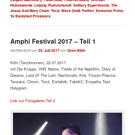
Heimataerde
,
Leipzig
,
Rummelsnuff
,
Solitary Experiments
,
The
Jesus And Mary Chain
,
Torul
,
Wave Gotik Treffen
,
Xenturion Prime
,
Ye Banished Privateers
Amphi Festival 2017 – Teil 1
Veröffentlicht am
25. Juli 2017
von
Sven Bähr
Köln (Tanzbrunnen), 22.07.2017
mit Die Krupps, VNV Nation, Fields of the Nephilim, Diary of
Dreams, Lord Of The Lost, Nachtmahr, Kite, Frozen Plasma,
Tanzwut, Chrom, Torul, Eisfabrik, FabrikC, Empathy Test,
Holygram
Link zur Fotogalerie Teil 2