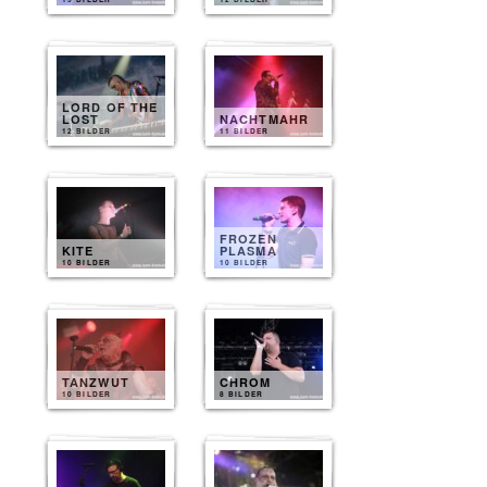
LORD OF THE
LOST
NACHTMAHR
12 BILDER
11 BILDER
FROZEN
KITE
PLASMA
10 BILDER
10 BILDER
TANZWUT
CHROM
10 BILDER
8 BILDER