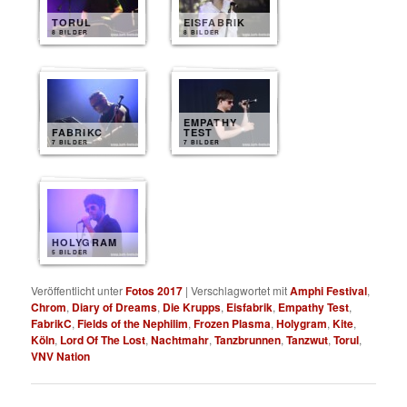
TORUL
EISFABRIK
8 BILDER
8 BILDER
EMPATHY
FABRIKC
TEST
7 BILDER
7 BILDER
HOLYGRAM
5 BILDER
Veröffentlicht unter
Fotos 2017
|
Verschlagwortet mit
Amphi Festival
,
Chrom
,
Diary of Dreams
,
Die Krupps
,
Eisfabrik
,
Empathy Test
,
FabrikC
,
Fields of the Nephilim
,
Frozen Plasma
,
Holygram
,
Kite
,
Köln
,
Lord Of The Lost
,
Nachtmahr
,
Tanzbrunnen
,
Tanzwut
,
Torul
,
VNV Nation