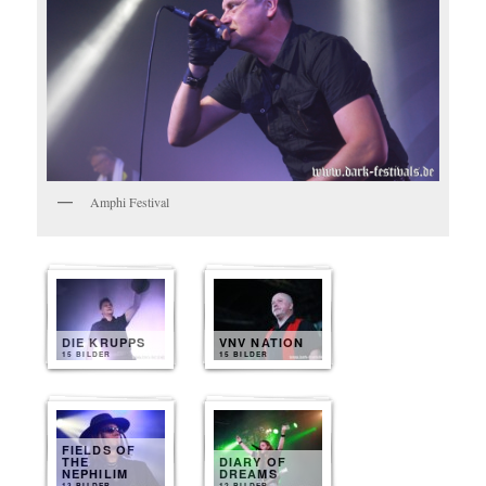
Amphi Festival
DIE KRUPPS
VNV NATION
15 BILDER
15 BILDER
FIELDS OF
THE
DIARY OF
NEPHILIM
DREAMS
13 BILDER
12 BILDER