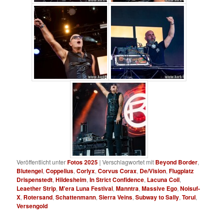
Veröffentlicht unter
Fotos 2025
|
Verschlagwortet mit
Beyond Border
,
Blutengel
,
Coppelius
,
Corlyx
,
Corvus Corax
,
De/Vision
,
Flugplatz
Drispenstedt
,
Hildesheim
,
In Strict Confidence
,
Lacuna Coil
,
Leaether Strip
,
M'era Luna Festival
,
Manntra
,
Massive Ego
,
Noisuf-
X
,
Rotersand
,
Schattenmann
,
Sierra Veins
,
Subway to Sally
,
Torul
,
Versengold