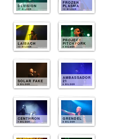
FROZEN
DEVISION
PLASMA
13 BILDER
12 BILDER
PROJECT
LAIBACH
PITCHFORK
13 BILDER
8 BILDER
AMBASSADOR
SOLAR FAKE
21
8 BILDER
6 BILDER
CENTHRON
GRENDEL
7 BILDER
8 BILDER