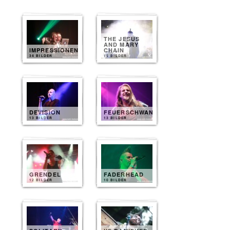
THE JESUS
AND MARY
IMPRESSIONEN
CHAIN
34 BILDER
15 BILDER
DEVISION
FEUERSCHWANZ
13 BILDER
13 BILDER
GRENDEL
FADERHEAD
12 BILDER
10 BILDER