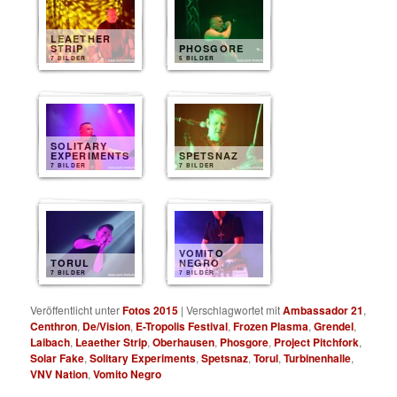
LEAETHER
STRIP
PHOSGORE
7 BILDER
5 BILDER
SOLITARY
EXPERIMENTS
SPETSNAZ
7 BILDER
7 BILDER
VOMITO
TORUL
NEGRO
7 BILDER
7 BILDER
Veröffentlicht unter
Fotos 2015
|
Verschlagwortet mit
Ambassador 21
,
Centhron
,
De/Vision
,
E-Tropolis Festival
,
Frozen Plasma
,
Grendel
,
Laibach
,
Leaether Strip
,
Oberhausen
,
Phosgore
,
Project Pitchfork
,
Solar Fake
,
Solitary Experiments
,
Spetsnaz
,
Torul
,
Turbinenhalle
,
VNV Nation
,
Vomito Negro