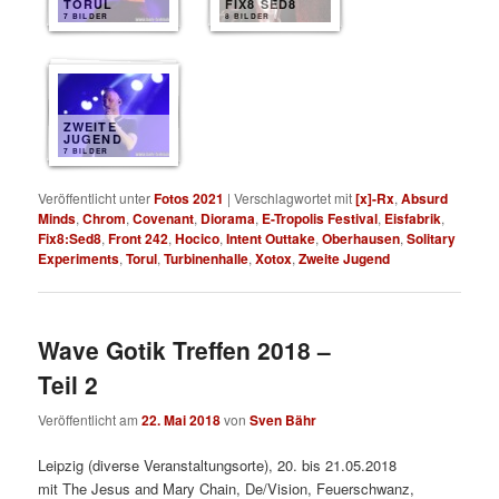
TORUL
FIX8 SED8
7 BILDER
8 BILDER
ZWEITE
JUGEND
7 BILDER
Veröffentlicht unter
Fotos 2021
|
Verschlagwortet mit
[x]-Rx
,
Absurd
Minds
,
Chrom
,
Covenant
,
Diorama
,
E-Tropolis Festival
,
Eisfabrik
,
Fix8:Sed8
,
Front 242
,
Hocico
,
Intent Outtake
,
Oberhausen
,
Solitary
Experiments
,
Torul
,
Turbinenhalle
,
Xotox
,
Zweite Jugend
Wave Gotik Treffen 2018 –
Teil 2
Veröffentlicht am
22. Mai 2018
von
Sven Bähr
Leipzig (diverse Veranstaltungsorte), 20. bis 21.05.2018
mit The Jesus and Mary Chain, De/Vision, Feuerschwanz,