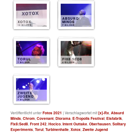
ABSURD
XOTOX
MINDS
10 BILDER
7 BILDER
TORUL
FIX8 SED8
7 BILDER
8 BILDER
ZWEITE
JUGEND
7 BILDER
Veröffentlicht unter
Fotos 2021
|
Verschlagwortet mit
[x]-Rx
,
Absurd
Minds
,
Chrom
,
Covenant
,
Diorama
,
E-Tropolis Festival
,
Eisfabrik
,
Fix8:Sed8
,
Front 242
,
Hocico
,
Intent Outtake
,
Oberhausen
,
Solitary
Experiments
,
Torul
,
Turbinenhalle
,
Xotox
,
Zweite Jugend