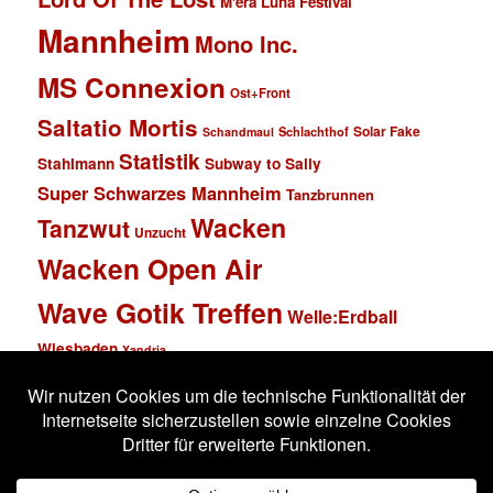
M'era Luna Festival
Mannheim
Mono Inc.
MS Connexion
Ost+Front
Saltatio Mortis
Solar Fake
Schlachthof
Schandmaul
Statistik
Stahlmann
Subway to Sally
Super Schwarzes Mannheim
Tanzbrunnen
Wacken
Tanzwut
Unzucht
Wacken Open Air
Wave Gotik Treffen
Welle:Erdball
Wiesbaden
Xandria
Impressum