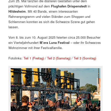
Zum 25. Mal tanzten die düsteren Gestalten unter dem
prächtigen Vollmond auf dem
Flughafen Drispenstedt
in
Hildesheim
. Mit 40 Bands, einem interessanten
Rahmenprogramm und vielen Ständen zum Shoppen und
Schlemmen konnten es sich die Schwarze Szene gut gehen
lassen.
Vom 8. bis zum 10. August 2025 feierten circa 25.000 Besucher
ein Vierteljahrhundert
M’era Luna Festival
– oder ihr Schwarzes
Wohnzimmer mit ihrer Festivalfamilie.
Fotolinks:
Teil 1 (Freitag)
/
Teil 2 (Samstag)
/
Teil 3 (Sonntag)