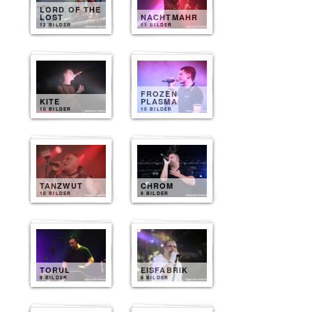
LORD OF THE
LOST
NACHTMAHR
12 BILDER
11 BILDER
FROZEN
KITE
PLASMA
10 BILDER
10 BILDER
TANZWUT
CHROM
10 BILDER
8 BILDER
TORUL
EISFABRIK
8 BILDER
8 BILDER