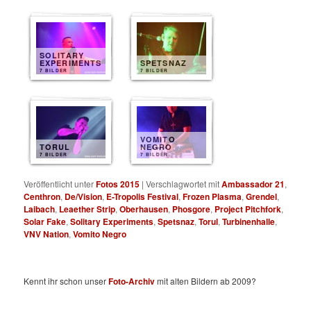
SOLITARY
EXPERIMENTS
SPETSNAZ
7 BILDER
7 BILDER
VOMITO
TORUL
NEGRO
7 BILDER
7 BILDER
Veröffentlicht unter
Fotos 2015
|
Verschlagwortet mit
Ambassador 21
,
Centhron
,
De/Vision
,
E-Tropolis Festival
,
Frozen Plasma
,
Grendel
,
Laibach
,
Leaether Strip
,
Oberhausen
,
Phosgore
,
Project Pitchfork
,
Solar Fake
,
Solitary Experiments
,
Spetsnaz
,
Torul
,
Turbinenhalle
,
VNV Nation
,
Vomito Negro
Kennt ihr schon unser
Foto-Archiv
mit alten Bildern ab 2009?