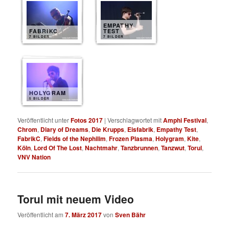
EMPATHY
FABRIKC
TEST
7 BILDER
7 BILDER
HOLYGRAM
5 BILDER
Veröffentlicht unter
Fotos 2017
|
Verschlagwortet mit
Amphi Festival
,
Chrom
,
Diary of Dreams
,
Die Krupps
,
Eisfabrik
,
Empathy Test
,
FabrikC
,
Fields of the Nephilim
,
Frozen Plasma
,
Holygram
,
Kite
,
Köln
,
Lord Of The Lost
,
Nachtmahr
,
Tanzbrunnen
,
Tanzwut
,
Torul
,
VNV Nation
Torul mit neuem Video
Veröffentlicht am
7. März 2017
von
Sven Bähr