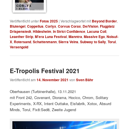
CORLYX
7 BILDER
Veröffentlicht unter
Fotos 2025
|
Verschlagwortet mit
Beyond Border
,
Blutengel
,
Coppelius
,
Corlyx
,
Corvus Corax
,
De/Vision
,
Flugplatz
Drispenstedt
,
Hildesheim
,
In Strict Confidence
,
Lacuna Coil
,
Leaether Strip
,
M'era Luna Festival
,
Manntra
,
Massive Ego
,
Noisuf-
X
,
Rotersand
,
Schattenmann
,
Sierra Veins
,
Subway to Sally
,
Torul
,
Versengold
E-Tropolis Festival 2021
Veröffentlicht am
14. November 2021
von
Sven Bähr
Oberhausen (Turbinenhalle), 13.11.2021
mit Front 242, Covenant, Diorama, Hocico, Chrom, Solitary
Experiments, X-RX, Intent Outtake, Eisfabrik, Xotox, Absurd
Minds, Torul, Fix8:Sed8, Zweite Jugend