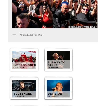
M’era Luna Festival
SUBWAY TO
IMPRESSIONEN
SALLY
50 BILDER
15 BILDER
BLUTENGEL
DEVISION
14 BILDER
12 BILDER