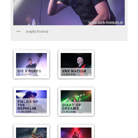
Amphi Festival
DIE KRUPPS
VNV NATION
15 BILDER
15 BILDER
FIELDS OF
THE
DIARY OF
NEPHILIM
DREAMS
13 BILDER
12 BILDER