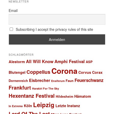
NEWSLETTER
Email
Subscribing I accept the privacy rules of this site
SCHLAGWÖRTER
All Will Know
Amphi Festival
Alestorm
ASP
Corona
Coppelius
Blutengel
Corvus Corax
Feuerschwanz
Eisbrecher
Faun
Dornenreich
Ensiferum
Frankfurt
Harakiri For The Sky
Hexentanz Festival
Hämatom
Hildesheim
Leipzig
Köln
Letzte Instanz
In Extremo
Lord Of The Lost