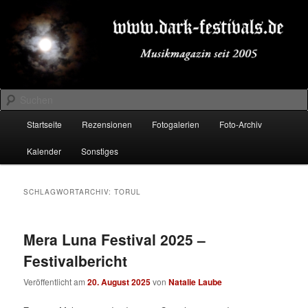
Zum
Zum
Musikmagazin seit 2005
primären
sekundären
Inhalt
Inhalt
springen
springen
DARK-FESTIVALS.DE
Suchen
Hauptmenü
Startseite
Rezensionen
Fotogalerien
Foto-Archiv
Kalender
Sonstiges
SCHLAGWORTARCHIV:
TORUL
Mera Luna Festival 2025 –
Festivalbericht
Veröffentlicht am
20. August 2025
von
Natalie Laube