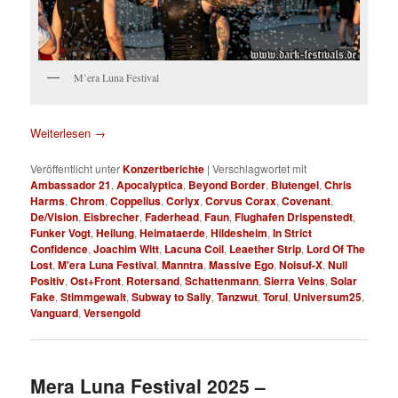
M’era Luna Festival
Weiterlesen
→
Veröffentlicht unter
Konzertberichte
|
Verschlagwortet mit
Ambassador 21
,
Apocalyptica
,
Beyond Border
,
Blutengel
,
Chris
Harms
,
Chrom
,
Coppelius
,
Corlyx
,
Corvus Corax
,
Covenant
,
De/Vision
,
Eisbrecher
,
Faderhead
,
Faun
,
Flughafen Drispenstedt
,
Funker Vogt
,
Heilung
,
Heimataerde
,
Hildesheim
,
In Strict
Confidence
,
Joachim Witt
,
Lacuna Coil
,
Leaether Strip
,
Lord Of The
Lost
,
M'era Luna Festival
,
Manntra
,
Massive Ego
,
Noisuf-X
,
Null
Positiv
,
Ost+Front
,
Rotersand
,
Schattenmann
,
Sierra Veins
,
Solar
Fake
,
Stimmgewalt
,
Subway to Sally
,
Tanzwut
,
Torul
,
Universum25
,
Vanguard
,
Versengold
Mera Luna Festival 2025 –