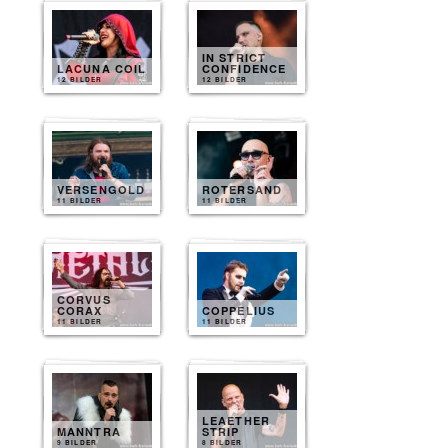
IN STRICT
LACUNA COIL
CONFIDENCE
12 BILDER
12 BILDER
VERSENGOLD
ROTERSAND
11 BILDER
11 BILDER
CORVUS
CORAX
COPPELIUS
11 BILDER
11 BILDER
LEAETHER
MANNTRA
STRIP
9 BILDER
8 BILDER