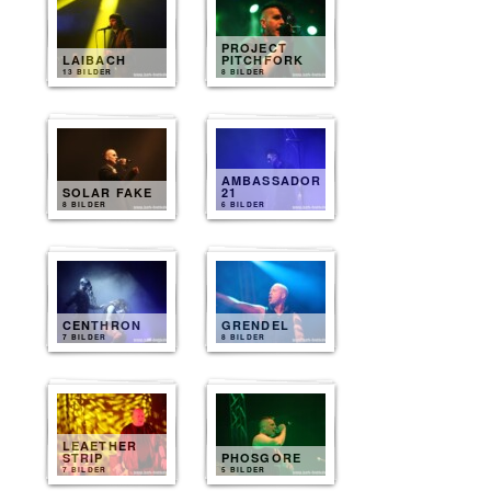
PROJECT
LAIBACH
PITCHFORK
13 BILDER
8 BILDER
AMBASSADOR
SOLAR FAKE
21
8 BILDER
6 BILDER
CENTHRON
GRENDEL
7 BILDER
8 BILDER
LEAETHER
STRIP
PHOSGORE
7 BILDER
5 BILDER