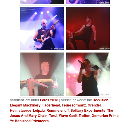
Veröffentlicht unter
Fotos 2018
|
Verschlagwortet mit
De/Vision
,
Elegant Machinery
,
Faderhead
,
Feuerschwanz
,
Grendel
,
Heimataerde
,
Leipzig
,
Rummelsnuff
,
Solitary Experiments
,
The
Jesus And Mary Chain
,
Torul
,
Wave Gotik Treffen
,
Xenturion Prime
,
Ye Banished Privateers