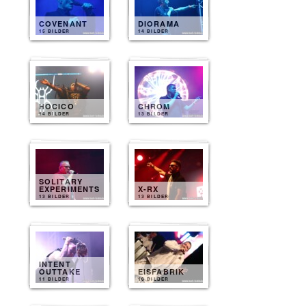
COVENANT
DIORAMA
15 BILDER
14 BILDER
HOCICO
CHROM
14 BILDER
13 BILDER
SOLITARY
EXPERIMENTS
X-RX
13 BILDER
13 BILDER
INTENT
OUTTAKE
EISFABRIK
11 BILDER
10 BILDER