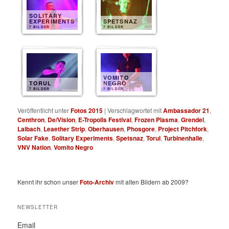
SOLITARY
EXPERIMENTS
SPETSNAZ
7 BILDER
7 BILDER
VOMITO
TORUL
NEGRO
7 BILDER
7 BILDER
Veröffentlicht unter
Fotos 2015
|
Verschlagwortet mit
Ambassador 21
,
Centhron
,
De/Vision
,
E-Tropolis Festival
,
Frozen Plasma
,
Grendel
,
Laibach
,
Leaether Strip
,
Oberhausen
,
Phosgore
,
Project Pitchfork
,
Solar Fake
,
Solitary Experiments
,
Spetsnaz
,
Torul
,
Turbinenhalle
,
VNV Nation
,
Vomito Negro
Kennt ihr schon unser
Foto-Archiv
mit alten Bildern ab 2009?
NEWSLETTER
Email