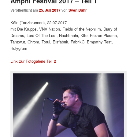
Amphi Festival 2017 – Teil 1
Veröffentlicht am
25. Juli 2017
von
Sven Bähr
Köln (Tanzbrunnen), 22.07.2017
mit Die Krupps, VNV Nation, Fields of the Nephilim, Diary of
Dreams, Lord Of The Lost, Nachtmahr, Kite, Frozen Plasma,
Tanzwut, Chrom, Torul, Eisfabrik, FabrikC, Empathy Test,
Holygram
Link zur Fotogalerie Teil 2