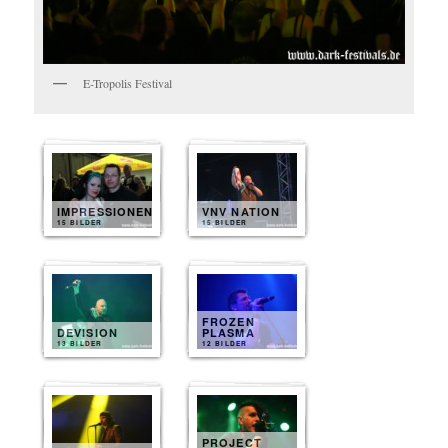
E-Tropolis Festival
IMPRESSIONEN
VNV NATION
15 BILDER
15 BILDER
FROZEN
DEVISION
PLASMA
13 BILDER
12 BILDER
PROJECT