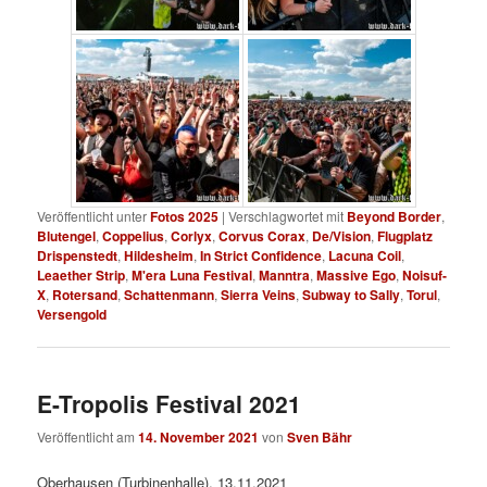
Veröffentlicht unter
Fotos 2025
|
Verschlagwortet mit
Beyond Border
,
Blutengel
,
Coppelius
,
Corlyx
,
Corvus Corax
,
De/Vision
,
Flugplatz
Drispenstedt
,
Hildesheim
,
In Strict Confidence
,
Lacuna Coil
,
Leaether Strip
,
M'era Luna Festival
,
Manntra
,
Massive Ego
,
Noisuf-
X
,
Rotersand
,
Schattenmann
,
Sierra Veins
,
Subway to Sally
,
Torul
,
Versengold
E-Tropolis Festival 2021
Veröffentlicht am
14. November 2021
von
Sven Bähr
Oberhausen (Turbinenhalle), 13.11.2021