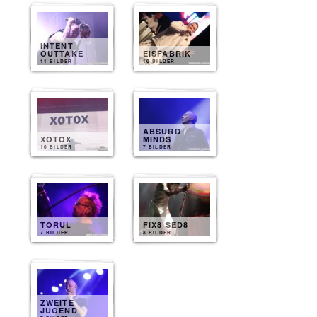
INTENT
OUTTAKE
EISFABRIK
11 BILDER
10 BILDER
ABSURD
XOTOX
MINDS
10 BILDER
7 BILDER
TORUL
FIX8 SED8
7 BILDER
8 BILDER
ZWEITE
JUGEND