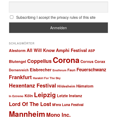
Subscribing I accept the privacy rules of this site
SCHLAGWÖRTER
All Will Know
Amphi Festival
Alestorm
ASP
Corona
Coppelius
Blutengel
Corvus Corax
Feuerschwanz
Eisbrecher
Faun
Dornenreich
Ensiferum
Frankfurt
Harakiri For The Sky
Hexentanz Festival
Hämatom
Hildesheim
Leipzig
Köln
Letzte Instanz
In Extremo
Lord Of The Lost
M'era Luna Festival
Mannheim
Mono Inc.