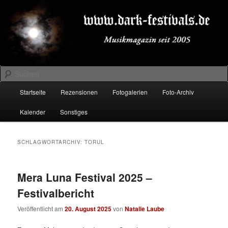
Zum
Zum
Musikmagazin seit 2005
primären
sekundären
Inhalt
Inhalt
springen
springen
DARK-FESTIVALS.DE
Suchen
Hauptmenü
Startseite
Rezensionen
Fotogalerien
Foto-Archiv
Kalender
Sonstiges
SCHLAGWORTARCHIV:
TORUL
Mera Luna Festival 2025 –
Festivalbericht
Veröffentlicht am
20. August 2025
von
Natalie Laube