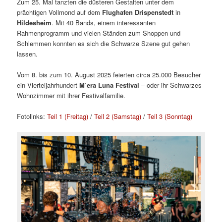
Zum 25. Mal tanzten die düsteren Gestalten unter dem
prächtigen Vollmond auf dem
Flughafen Drispenstedt
in
Hildesheim
. Mit 40 Bands, einem interessanten
Rahmenprogramm und vielen Ständen zum Shoppen und
Schlemmen konnten es sich die Schwarze Szene gut gehen
lassen.
Vom 8. bis zum 10. August 2025 feierten circa 25.000 Besucher
ein Vierteljahrhundert
M’era Luna Festival
– oder ihr Schwarzes
Wohnzimmer mit ihrer Festivalfamilie.
Fotolinks:
Teil 1 (Freitag)
/
Teil 2 (Samstag)
/
Teil 3 (Sonntag)