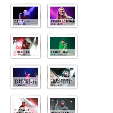
DEVISION
FEUERSCHWANZ
13 BILDER
13 BILDER
GRENDEL
FADERHEAD
12 BILDER
10 BILDER
SOLITARY
YE BANISHED
EXPERIMENTS
PRIVATEERS
10 BILDER
10 BILDER
ELEGANT
MACHINERY
HEIMATAERDE