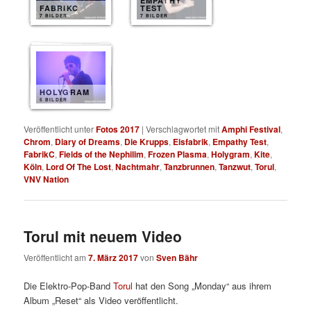
EMPATHY
FABRIKC
TEST
7 BILDER
7 BILDER
HOLYGRAM
5 BILDER
Veröffentlicht unter
Fotos 2017
|
Verschlagwortet mit
Amphi Festival
,
Chrom
,
Diary of Dreams
,
Die Krupps
,
Eisfabrik
,
Empathy Test
,
FabrikC
,
Fields of the Nephilim
,
Frozen Plasma
,
Holygram
,
Kite
,
Köln
,
Lord Of The Lost
,
Nachtmahr
,
Tanzbrunnen
,
Tanzwut
,
Torul
,
VNV Nation
Torul mit neuem Video
Veröffentlicht am
7. März 2017
von
Sven Bähr
Die Elektro-Pop-Band
Torul
hat den Song „Monday“ aus ihrem
Album „Reset“ als Video veröffentlicht.