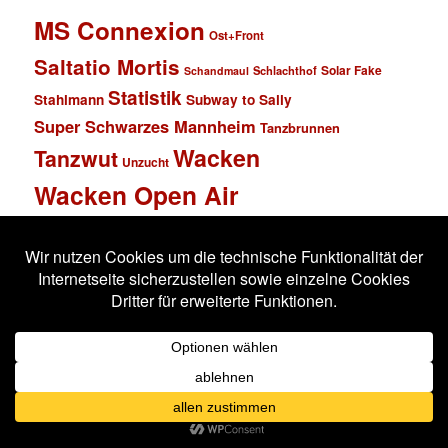
MS Connexion
Ost+Front
Saltatio Mortis
Solar Fake
Schlachthof
Schandmaul
Statistik
Stahlmann
Subway to Sally
Super Schwarzes Mannheim
Tanzbrunnen
Wacken
Tanzwut
Unzucht
Wacken Open Air
Wave Gotik Treffen
Welle:Erdball
Wiesbaden
Xandria
Impressum
Datenschutzerklärung
Stolz präsentiert von WordPress