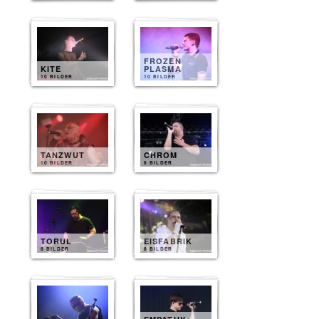
FROZEN
KITE
PLASMA
10 BILDER
10 BILDER
TANZWUT
CHROM
10 BILDER
8 BILDER
TORUL
EISFABRIK
8 BILDER
8 BILDER