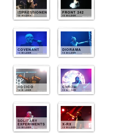
IMPRESSIONEN
FRONT 242
10 BILDER
15 BILDER
COVENANT
DIORAMA
15 BILDER
14 BILDER
HOCICO
CHROM
14 BILDER
13 BILDER
SOLITARY
EXPERIMENTS
X-RX
13 BILDER
13 BILDER