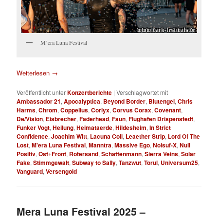
M’era Luna Festival
Weiterlesen
→
Veröffentlicht unter
Konzertberichte
|
Verschlagwortet mit
Ambassador 21
,
Apocalyptica
,
Beyond Border
,
Blutengel
,
Chris
Harms
,
Chrom
,
Coppelius
,
Corlyx
,
Corvus Corax
,
Covenant
,
De/Vision
,
Eisbrecher
,
Faderhead
,
Faun
,
Flughafen Drispenstedt
,
Funker Vogt
,
Heilung
,
Heimataerde
,
Hildesheim
,
In Strict
Confidence
,
Joachim Witt
,
Lacuna Coil
,
Leaether Strip
,
Lord Of The
Lost
,
M'era Luna Festival
,
Manntra
,
Massive Ego
,
Noisuf-X
,
Null
Positiv
,
Ost+Front
,
Rotersand
,
Schattenmann
,
Sierra Veins
,
Solar
Fake
,
Stimmgewalt
,
Subway to Sally
,
Tanzwut
,
Torul
,
Universum25
,
Vanguard
,
Versengold
Mera Luna Festival 2025 –