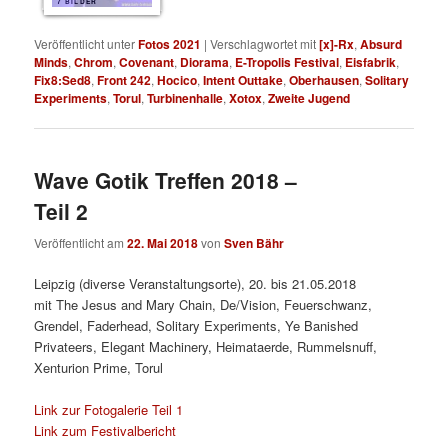
7 BILDER
Veröffentlicht unter
Fotos 2021
|
Verschlagwortet mit
[x]-Rx
,
Absurd
Minds
,
Chrom
,
Covenant
,
Diorama
,
E-Tropolis Festival
,
Eisfabrik
,
Fix8:Sed8
,
Front 242
,
Hocico
,
Intent Outtake
,
Oberhausen
,
Solitary
Experiments
,
Torul
,
Turbinenhalle
,
Xotox
,
Zweite Jugend
Wave Gotik Treffen 2018 –
Teil 2
Veröffentlicht am
22. Mai 2018
von
Sven Bähr
Leipzig (diverse Veranstaltungsorte), 20. bis 21.05.2018
mit The Jesus and Mary Chain, De/Vision, Feuerschwanz,
Grendel, Faderhead, Solitary Experiments, Ye Banished
Privateers, Elegant Machinery, Heimataerde, Rummelsnuff,
Xenturion Prime, Torul
Link zur Fotogalerie Teil 1
Link zum Festivalbericht