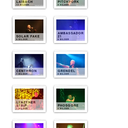
LAIBACH
PITCHFORK
13 BILDER
8 BILDER
AMBASSADOR
SOLAR FAKE
21
8 BILDER
6 BILDER
CENTHRON
GRENDEL
7 BILDER
8 BILDER
LEAETHER
STRIP
PHOSGORE
7 BILDER
5 BILDER