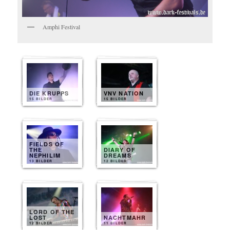
Amphi Festival
DIE KRUPPS
VNV NATION
15 BILDER
15 BILDER
FIELDS OF
THE
DIARY OF
NEPHILIM
DREAMS
13 BILDER
12 BILDER
LORD OF THE
LOST
NACHTMAHR
12 BILDER
11 BILDER