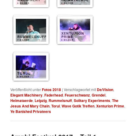
8 BILDER
8 BILDER
XENTURION
RUMMELSNUFF
PRIME
7 BILDER
6 BILDER
TORUL
6 BILDER
Veröffentlicht unter
Fotos 2018
|
Verschlagwortet mit
De/Vision
,
Elegant Machinery
,
Faderhead
,
Feuerschwanz
,
Grendel
,
Heimataerde
,
Leipzig
,
Rummelsnuff
,
Solitary Experiments
,
The
Jesus And Mary Chain
,
Torul
,
Wave Gotik Treffen
,
Xenturion Prime
,
Ye Banished Privateers