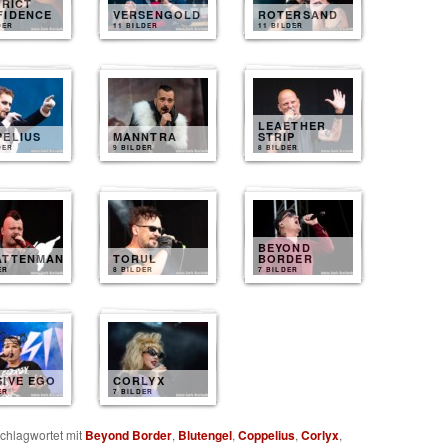
TRICT
FIDENCE
VERSENGOLD
ROTERSAND
DER
11 BILDER
11 BILDER
LEAETHER
PELIUS
MANNTRA
STRIP
DER
9 BILDER
8 BILDER
BEYOND
ATTENMANN
TORUL
BORDER
ER
8 BILDER
7 BILDER
SIVE EGO
CORLYX
ER
7 BILDER
chlagwortet mit
Beyond Border
,
Blutengel
,
Coppelius
,
Corlyx
,