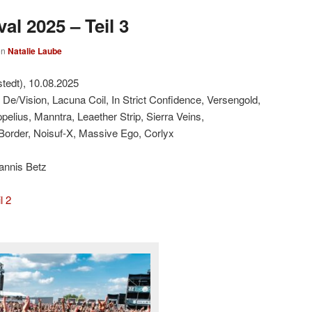
al 2025 – Teil 3
on
Natalie Laube
tedt), 10.08.2025
 De/Vision, Lacuna Coil, In Strict Confidence, Versengold,
lius, Manntra, Leaether Strip, Sierra Veins,
Border, Noisuf-X, Massive Ego, Corlyx
annis Betz
l 2