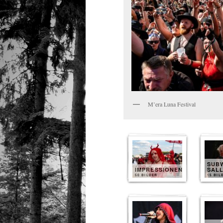
M’era Luna Festival
SUB
IMPRESSIONEN
SAL
50 BILDER
15 BIL