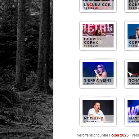
IN S
LACUNA COIL
CON
12 BILDER
12 BIL
CORVUS
CORAX
COP
11 BILDER
11 BIL
SIERRA VEINS
SCH
8 BILDER
8 BILD
NOISUF-X
MAS
7 BILDER
7 BILD
Veröffentlicht unter
Fotos 2025
|
Vers