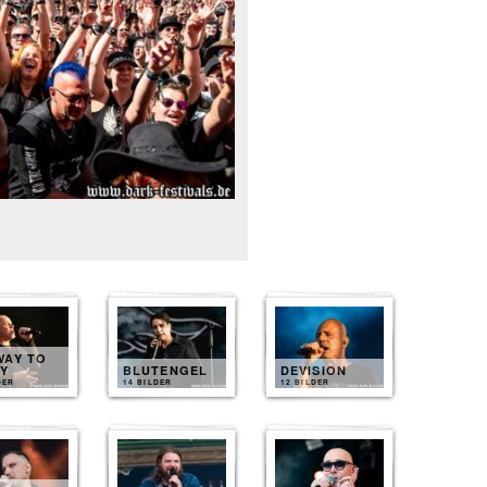
WAY TO
LY
BLUTENGEL
DEVISION
DER
14 BILDER
12 BILDER