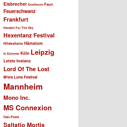
Eisbrecher
Faun
Ensiferum
Feuerschwanz
Frankfurt
Harakiri For The Sky
Hexentanz Festival
Hämatom
Hildesheim
Leipzig
Köln
In Extremo
Letzte Instanz
Lord Of The Lost
M'era Luna Festival
Mannheim
Mono Inc.
MS Connexion
Ost+Front
Saltatio Mortis