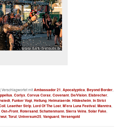
|
Verschlagwortet mit
Ambassador 21
,
Apocalyptica
,
Beyond Border
,
ppelius
,
Corlyx
,
Corvus Corax
,
Covenant
,
De/Vision
,
Eisbrecher
,
nstedt
,
Funker Vogt
,
Heilung
,
Heimataerde
,
Hildesheim
,
In Strict
oil
,
Leaether Strip
,
Lord Of The Lost
,
M'era Luna Festival
,
Manntra
,
,
Ost+Front
,
Rotersand
,
Schattenmann
,
Sierra Veins
,
Solar Fake
,
zwut
,
Torul
,
Universum25
,
Vanguard
,
Versengold