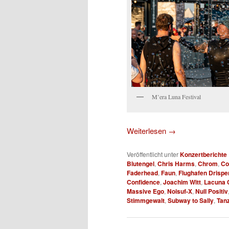
M’era Luna Festival
Weiterlesen
→
Veröffentlicht unter
Konzertberichte
Blutengel
,
Chris Harms
,
Chrom
,
Co
Faderhead
,
Faun
,
Flughafen Drispe
Confidence
,
Joachim Witt
,
Lacuna C
Massive Ego
,
Noisuf-X
,
Null Positiv
Stimmgewalt
,
Subway to Sally
,
Tan