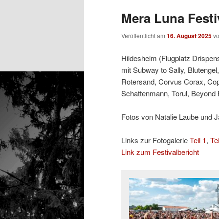
Mera Luna Festiv
Veröffentlicht am
16. August 2025
v
Hildesheim (Flugplatz Drispens
mit Subway to Sally, Blutengel,
Rotersand, Corvus Corax, Coppe
Schattenmann, Torul, Beyond 
Fotos von Natalie Laube und J
Links zur Fotogalerie
Teil 1
,
Tei
Link zum Festivalbericht