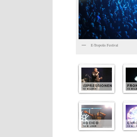
E-Tropolis Festival
IMPRESSIONEN
FRON
10 BILDER
15 BIL
HOCICO
CHR
14 BILDER
13 BIL