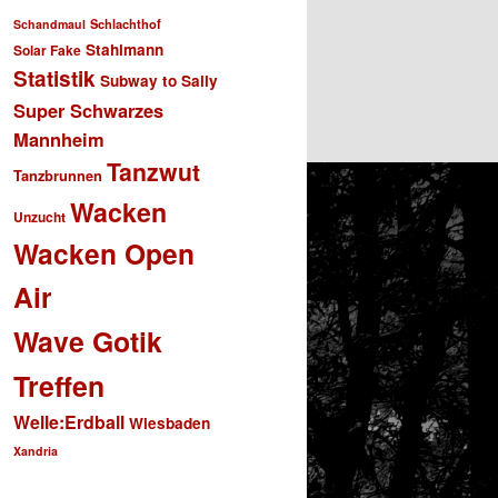
Schlachthof
Schandmaul
Stahlmann
Solar Fake
Statistik
Subway to Sally
Super Schwarzes
Mannheim
Tanzwut
Tanzbrunnen
Wacken
Unzucht
Wacken Open
Air
Wave Gotik
Treffen
Welle:Erdball
Wiesbaden
Xandria