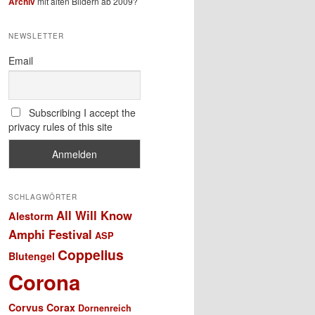
Archiv
mit alten Bildern ab 2009?
NEWSLETTER
Email
Subscribing I accept the
privacy rules of this site
SCHLAGWÖRTER
All Will Know
Alestorm
Amphi Festival
ASP
Coppelius
Blutengel
Corona
Corvus Corax
Dornenreich