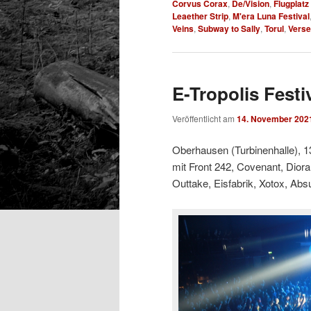
Corvus Corax
,
De/Vision
,
Flugplatz
Leaether Strip
,
M'era Luna Festival
Veins
,
Subway to Sally
,
Torul
,
Verse
E-Tropolis Festi
Veröffentlicht am
14. November 202
Oberhausen (Turbinenhalle), 1
mit Front 242, Covenant, Dior
Outtake, Eisfabrik, Xotox, Abs