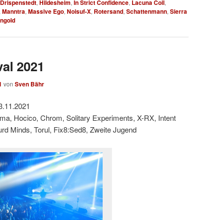
 Drispenstedt
,
Hildesheim
,
In Strict Confidence
,
Lacuna Coil
,
,
Manntra
,
Massive Ego
,
Noisuf-X
,
Rotersand
,
Schattenmann
,
Sierra
ngold
val 2021
1
von
Sven Bähr
3.11.2021
ama, Hocico, Chrom, Solitary Experiments, X-RX, Intent
urd Minds, Torul, Fix8:Sed8, Zweite Jugend