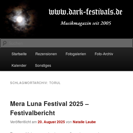
Zum
Zum
Musikmagazin seit 2005
primären
sekundären
Inhalt
Inhalt
springen
springen
DARK-FESTIVALS.DE
Suchen
Hauptmenü
Startseite
Rezensionen
Fotogalerien
Foto-Archiv
Kalender
Sonstiges
SCHLAGWORTARCHIV:
TORUL
Mera Luna Festival 2025 –
Festivalbericht
Veröffentlicht am
20. August 2025
von
Natalie Laube