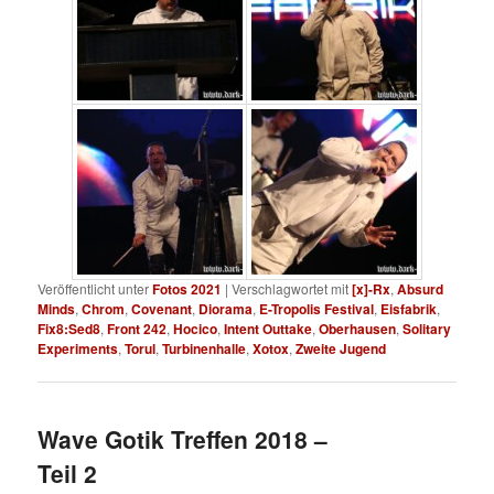
Veröffentlicht unter
Fotos 2021
|
Verschlagwortet mit
[x]-Rx
,
Absurd
Minds
,
Chrom
,
Covenant
,
Diorama
,
E-Tropolis Festival
,
Eisfabrik
,
Fix8:Sed8
,
Front 242
,
Hocico
,
Intent Outtake
,
Oberhausen
,
Solitary
Experiments
,
Torul
,
Turbinenhalle
,
Xotox
,
Zweite Jugend
Wave Gotik Treffen 2018 –
Teil 2