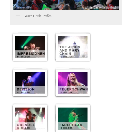
Wave Gotik Treffen
THE JESUS
AND MARY
IMPRESSIONEN
CHAIN
34 BILDER
15 BILDER
DEVISION
FEUERSCHWANZ
13 BILDER
13 BILDER
GRENDEL
FADERHEAD
12 BILDER
10 BILDER