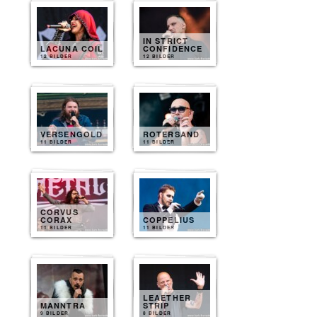
IN STRICT
LACUNA COIL
CONFIDENCE
12 BILDER
12 BILDER
VERSENGOLD
ROTERSAND
11 BILDER
11 BILDER
CORVUS
CORAX
COPPELIUS
11 BILDER
11 BILDER
LEAETHER
MANNTRA
STRIP
9 BILDER
8 BILDER