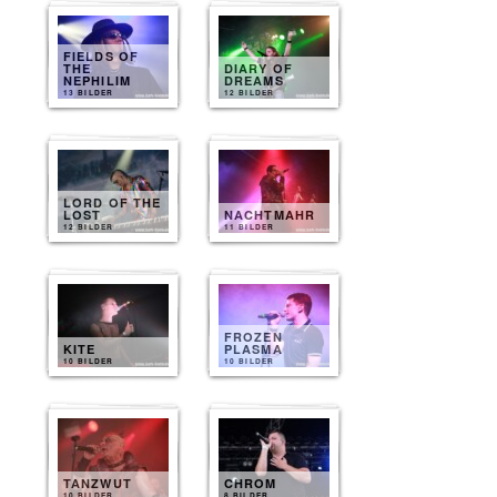
FIELDS OF
THE
DIARY OF
NEPHILIM
DREAMS
13 BILDER
12 BILDER
LORD OF THE
LOST
NACHTMAHR
12 BILDER
11 BILDER
FROZEN
KITE
PLASMA
10 BILDER
10 BILDER
TANZWUT
CHROM
10 BILDER
8 BILDER