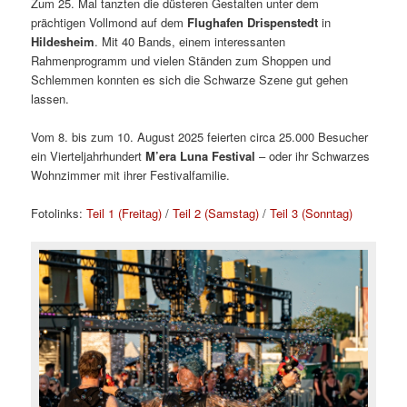
Zum 25. Mal tanzten die düsteren Gestalten unter dem
prächtigen Vollmond auf dem
Flughafen Drispenstedt
in
Hildesheim
. Mit 40 Bands, einem interessanten
Rahmenprogramm und vielen Ständen zum Shoppen und
Schlemmen konnten es sich die Schwarze Szene gut gehen
lassen.
Vom 8. bis zum 10. August 2025 feierten circa 25.000 Besucher
ein Vierteljahrhundert
M’era Luna Festival
– oder ihr Schwarzes
Wohnzimmer mit ihrer Festivalfamilie.
Fotolinks:
Teil 1 (Freitag)
/
Teil 2 (Samstag)
/
Teil 3 (Sonntag)