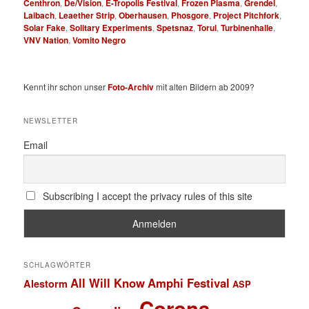
Centhron
,
De/Vision
,
E-Tropolis Festival
,
Frozen Plasma
,
Grendel
,
Laibach
,
Leaether Strip
,
Oberhausen
,
Phosgore
,
Project Pitchfork
,
Solar Fake
,
Solitary Experiments
,
Spetsnaz
,
Torul
,
Turbinenhalle
,
VNV Nation
,
Vomito Negro
Kennt ihr schon unser
Foto-Archiv
mit alten Bildern ab 2009?
NEWSLETTER
Email
Subscribing I accept the privacy rules of this site
SCHLAGWÖRTER
All Will Know
Amphi Festival
Alestorm
ASP
Corona