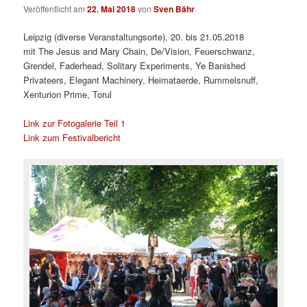
Veröffentlicht am
22. Mai 2018
von
Sven Bähr
Leipzig (diverse Veranstaltungsorte), 20. bis 21.05.2018
mit The Jesus and Mary Chain, De/Vision, Feuerschwanz,
Grendel, Faderhead, Solitary Experiments, Ye Banished
Privateers, Elegant Machinery, Heimataerde, Rummelsnuff,
Xenturion Prime, Torul
Link zur Fotogalerie Teil 1
Link zum Festivalbericht