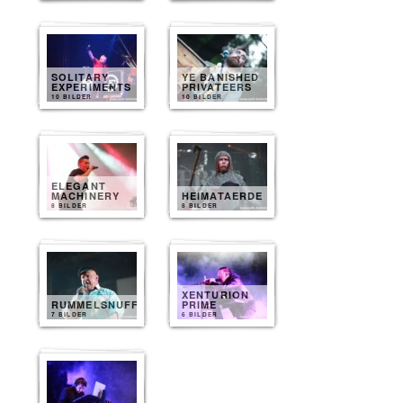
SOLITARY
YE BANISHED
EXPERIMENTS
PRIVATEERS
10 BILDER
10 BILDER
ELEGANT
MACHINERY
HEIMATAERDE
8 BILDER
8 BILDER
XENTURION
RUMMELSNUFF
PRIME
7 BILDER
6 BILDER