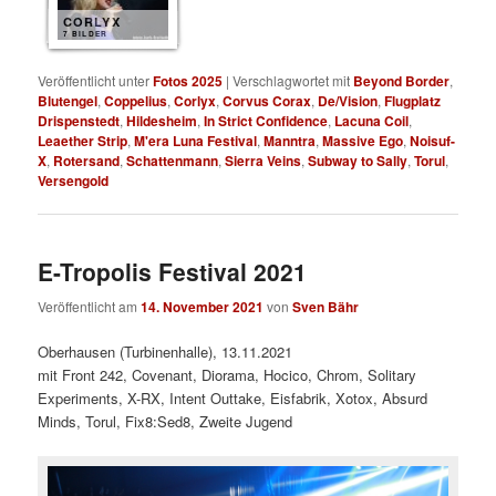
CORLYX
7 BILDER
Veröffentlicht unter
Fotos 2025
|
Verschlagwortet mit
Beyond Border
,
Blutengel
,
Coppelius
,
Corlyx
,
Corvus Corax
,
De/Vision
,
Flugplatz
Drispenstedt
,
Hildesheim
,
In Strict Confidence
,
Lacuna Coil
,
Leaether Strip
,
M'era Luna Festival
,
Manntra
,
Massive Ego
,
Noisuf-
X
,
Rotersand
,
Schattenmann
,
Sierra Veins
,
Subway to Sally
,
Torul
,
Versengold
E-Tropolis Festival 2021
Veröffentlicht am
14. November 2021
von
Sven Bähr
Oberhausen (Turbinenhalle), 13.11.2021
mit Front 242, Covenant, Diorama, Hocico, Chrom, Solitary
Experiments, X-RX, Intent Outtake, Eisfabrik, Xotox, Absurd
Minds, Torul, Fix8:Sed8, Zweite Jugend