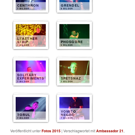
CENTHRON
GRENDEL
7 BILDER
8 BILDER
LEAETHER
STRIP
PHOSGORE
7 BILDER
5 BILDER
SOLITARY
EXPERIMENTS
SPETSNAZ
7 BILDER
7 BILDER
VOMITO
TORUL
NEGRO
7 BILDER
7 BILDER
Veröffentlicht unter
Fotos 2015
|
Verschlagwortet mit
Ambassador 21
,