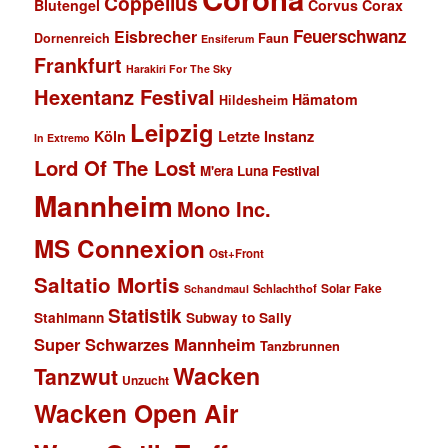
Coppelius
Blutengel
Corvus Corax
Feuerschwanz
Eisbrecher
Faun
Dornenreich
Ensiferum
Frankfurt
Harakiri For The Sky
Hexentanz Festival
Hämatom
Hildesheim
Leipzig
Köln
Letzte Instanz
In Extremo
Lord Of The Lost
M'era Luna Festival
Mannheim
Mono Inc.
MS Connexion
Ost+Front
Saltatio Mortis
Solar Fake
Schlachthof
Schandmaul
Statistik
Stahlmann
Subway to Sally
Super Schwarzes Mannheim
Tanzbrunnen
Wacken
Tanzwut
Unzucht
Wacken Open Air