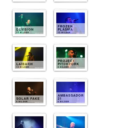
FROZEN
DEVISION
PLASMA
13 BILDER
12 BILDER
PROJECT
LAIBACH
PITCHFORK
13 BILDER
8 BILDER
AMBASSADOR
SOLAR FAKE
21
8 BILDER
6 BILDER