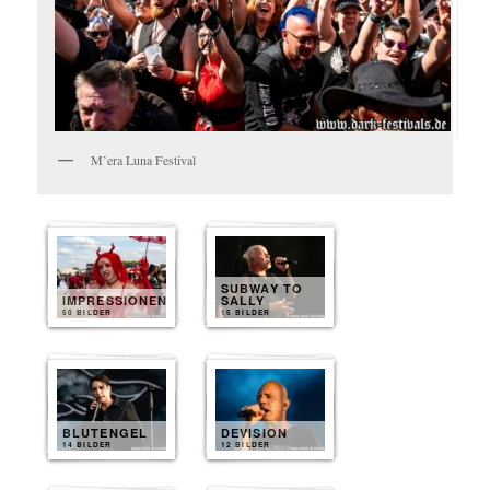
M’era Luna Festival
SUBWAY TO
IMPRESSIONEN
SALLY
50 BILDER
15 BILDER
BLUTENGEL
DEVISION
14 BILDER
12 BILDER