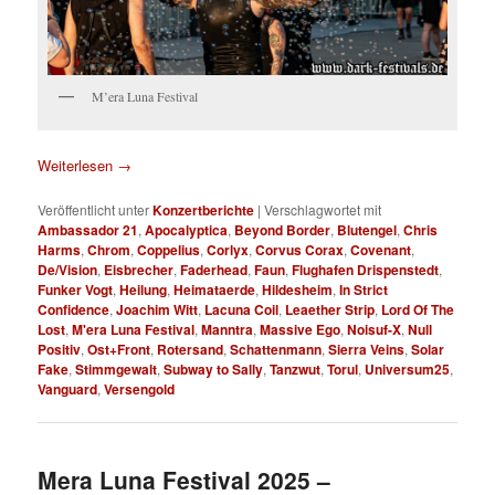
M’era Luna Festival
Weiterlesen
→
Veröffentlicht unter
Konzertberichte
|
Verschlagwortet mit
Ambassador 21
,
Apocalyptica
,
Beyond Border
,
Blutengel
,
Chris
Harms
,
Chrom
,
Coppelius
,
Corlyx
,
Corvus Corax
,
Covenant
,
De/Vision
,
Eisbrecher
,
Faderhead
,
Faun
,
Flughafen Drispenstedt
,
Funker Vogt
,
Heilung
,
Heimataerde
,
Hildesheim
,
In Strict
Confidence
,
Joachim Witt
,
Lacuna Coil
,
Leaether Strip
,
Lord Of The
Lost
,
M'era Luna Festival
,
Manntra
,
Massive Ego
,
Noisuf-X
,
Null
Positiv
,
Ost+Front
,
Rotersand
,
Schattenmann
,
Sierra Veins
,
Solar
Fake
,
Stimmgewalt
,
Subway to Sally
,
Tanzwut
,
Torul
,
Universum25
,
Vanguard
,
Versengold
Mera Luna Festival 2025 –