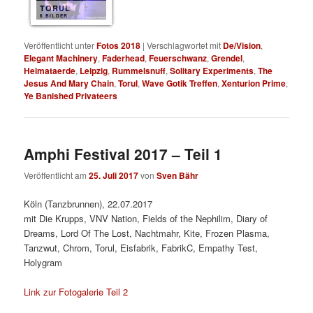
TORUL
6 BILDER
Veröffentlicht unter
Fotos 2018
|
Verschlagwortet mit
De/Vision
,
Elegant Machinery
,
Faderhead
,
Feuerschwanz
,
Grendel
,
Heimataerde
,
Leipzig
,
Rummelsnuff
,
Solitary Experiments
,
The
Jesus And Mary Chain
,
Torul
,
Wave Gotik Treffen
,
Xenturion Prime
,
Ye Banished Privateers
Amphi Festival 2017 – Teil 1
Veröffentlicht am
25. Juli 2017
von
Sven Bähr
Köln (Tanzbrunnen), 22.07.2017
mit Die Krupps, VNV Nation, Fields of the Nephilim, Diary of
Dreams, Lord Of The Lost, Nachtmahr, Kite, Frozen Plasma,
Tanzwut, Chrom, Torul, Eisfabrik, FabrikC, Empathy Test,
Holygram
Link zur Fotogalerie Teil 2