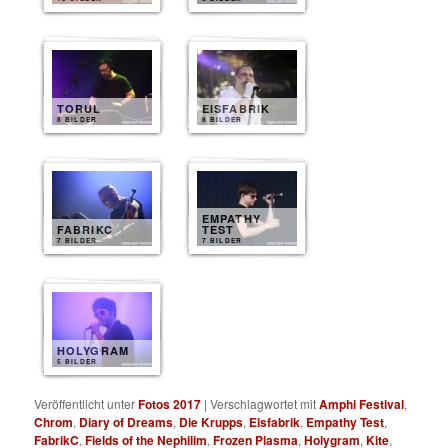
TORUL
EISFABRIK
8 BILDER
8 BILDER
EMPATHY
FABRIKC
TEST
7 BILDER
7 BILDER
HOLYGRAM
5 BILDER
Veröffentlicht unter
Fotos 2017
|
Verschlagwortet mit
Amphi Festival
,
Chrom
,
Diary of Dreams
,
Die Krupps
,
Eisfabrik
,
Empathy Test
,
FabrikC
,
Fields of the Nephilim
,
Frozen Plasma
,
Holygram
,
Kite
,