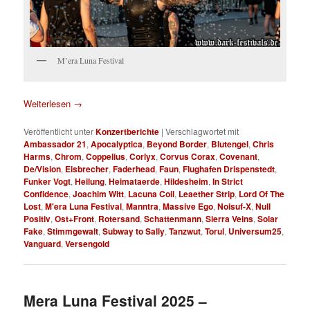
M’era Luna Festival
Weiterlesen
→
Veröffentlicht unter
Konzertberichte
|
Verschlagwortet mit
Ambassador 21
,
Apocalyptica
,
Beyond Border
,
Blutengel
,
Chris
Harms
,
Chrom
,
Coppelius
,
Corlyx
,
Corvus Corax
,
Covenant
,
De/Vision
,
Eisbrecher
,
Faderhead
,
Faun
,
Flughafen Drispenstedt
,
Funker Vogt
,
Heilung
,
Heimataerde
,
Hildesheim
,
In Strict
Confidence
,
Joachim Witt
,
Lacuna Coil
,
Leaether Strip
,
Lord Of The
Lost
,
M'era Luna Festival
,
Manntra
,
Massive Ego
,
Noisuf-X
,
Null
Positiv
,
Ost+Front
,
Rotersand
,
Schattenmann
,
Sierra Veins
,
Solar
Fake
,
Stimmgewalt
,
Subway to Sally
,
Tanzwut
,
Torul
,
Universum25
,
Vanguard
,
Versengold
Mera Luna Festival 2025 –