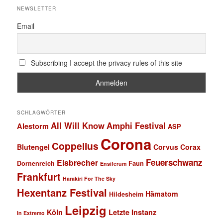
NEWSLETTER
Email
Subscribing I accept the privacy rules of this site
SCHLAGWÖRTER
All Will Know
Amphi Festival
Alestorm
ASP
Corona
Coppelius
Blutengel
Corvus Corax
Feuerschwanz
Eisbrecher
Faun
Dornenreich
Ensiferum
Frankfurt
Harakiri For The Sky
Hexentanz Festival
Hämatom
Hildesheim
Leipzig
Köln
Letzte Instanz
In Extremo