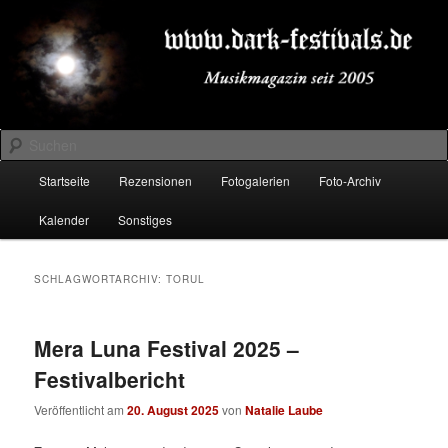
Zum
Zum
Musikmagazin seit 2005
primären
sekundären
Inhalt
Inhalt
springen
springen
DARK-FESTIVALS.DE
Suchen
Hauptmenü
Startseite
Rezensionen
Fotogalerien
Foto-Archiv
Kalender
Sonstiges
SCHLAGWORTARCHIV:
TORUL
Mera Luna Festival 2025 –
Festivalbericht
Veröffentlicht am
20. August 2025
von
Natalie Laube