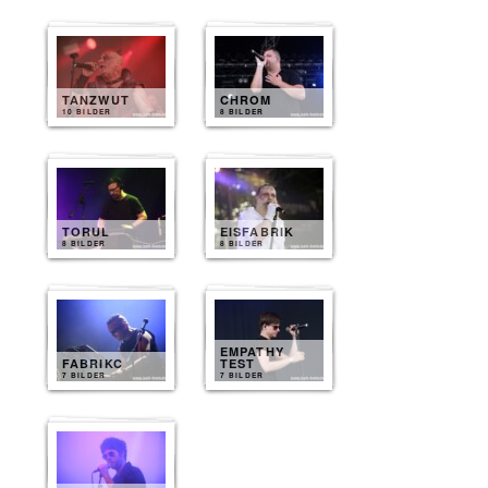
TANZWUT
CHROM
10 BILDER
8 BILDER
TORUL
EISFABRIK
8 BILDER
8 BILDER
EMPATHY
FABRIKC
TEST
7 BILDER
7 BILDER