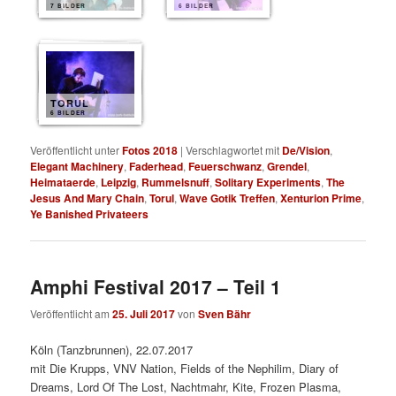
7 BILDER
6 BILDER
TORUL
6 BILDER
Veröffentlicht unter
Fotos 2018
|
Verschlagwortet mit
De/Vision
,
Elegant Machinery
,
Faderhead
,
Feuerschwanz
,
Grendel
,
Heimataerde
,
Leipzig
,
Rummelsnuff
,
Solitary Experiments
,
The
Jesus And Mary Chain
,
Torul
,
Wave Gotik Treffen
,
Xenturion Prime
,
Ye Banished Privateers
Amphi Festival 2017 – Teil 1
Veröffentlicht am
25. Juli 2017
von
Sven Bähr
Köln (Tanzbrunnen), 22.07.2017
mit Die Krupps, VNV Nation, Fields of the Nephilim, Diary of
Dreams, Lord Of The Lost, Nachtmahr, Kite, Frozen Plasma,