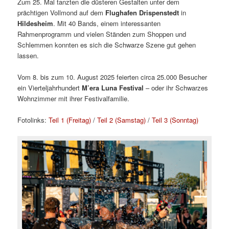
Zum 25. Mal tanzten die düsteren Gestalten unter dem
prächtigen Vollmond auf dem
Flughafen Drispenstedt
in
Hildesheim
. Mit 40 Bands, einem interessanten
Rahmenprogramm und vielen Ständen zum Shoppen und
Schlemmen konnten es sich die Schwarze Szene gut gehen
lassen.
Vom 8. bis zum 10. August 2025 feierten circa 25.000 Besucher
ein Vierteljahrhundert
M’era Luna Festival
– oder ihr Schwarzes
Wohnzimmer mit ihrer Festivalfamilie.
Fotolinks:
Teil 1 (Freitag)
/
Teil 2 (Samstag)
/
Teil 3 (Sonntag)