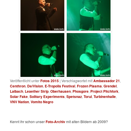
Veröffentlicht unter
Fotos 2015
|
Verschlagwortet mit
Ambassador 21
,
Centhron
,
De/Vision
,
E-Tropolis Festival
,
Frozen Plasma
,
Grendel
,
Laibach
,
Leaether Strip
,
Oberhausen
,
Phosgore
,
Project Pitchfork
,
Solar Fake
,
Solitary Experiments
,
Spetsnaz
,
Torul
,
Turbinenhalle
,
VNV Nation
,
Vomito Negro
Kennt ihr schon unser
Foto-Archiv
mit alten Bildern ab 2009?