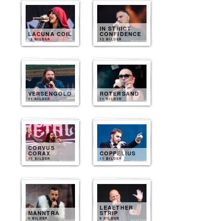
IN STRICT
LACUNA COIL
CONFIDENCE
12 BILDER
12 BILDER
VERSENGOLD
ROTERSAND
11 BILDER
11 BILDER
CORVUS
CORAX
COPPELIUS
11 BILDER
11 BILDER
LEAETHER
MANNTRA
STRIP
9 BILDER
8 BILDER