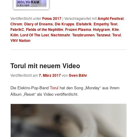
HOLYGRAM
5 BILDER
Veröffentlicht unter
Fotos 2017
|
Verschlagwortet mit
Amphi Festival
,
Chrom
,
Diary of Dreams
,
Die Krupps
,
Eisfabrik
,
Empathy Test
,
FabrikC
,
Fields of the Nephilim
,
Frozen Plasma
,
Holygram
,
Kite
,
Köln
,
Lord Of The Lost
,
Nachtmahr
,
Tanzbrunnen
,
Tanzwut
,
Torul
,
VNV Nation
Torul mit neuem Video
Veröffentlicht am
7. März 2017
von
Sven Bähr
Die Elektro-Pop-Band
Torul
hat den Song „Monday“ aus ihrem
Album „Reset“ als Video veröffentlicht.