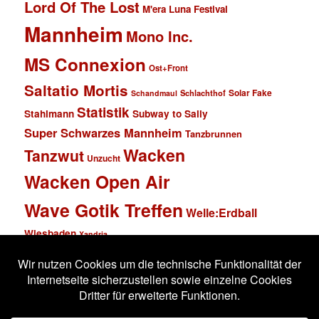
Lord Of The Lost
M'era Luna Festival
Mannheim
Mono Inc.
MS Connexion
Ost+Front
Saltatio Mortis
Solar Fake
Schlachthof
Schandmaul
Statistik
Stahlmann
Subway to Sally
Super Schwarzes Mannheim
Tanzbrunnen
Wacken
Tanzwut
Unzucht
Wacken Open Air
Wave Gotik Treffen
Welle:Erdball
Wiesbaden
Xandria
Impressum