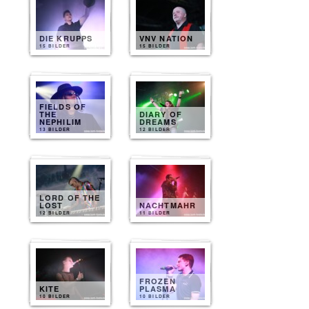
DIE KRUPPS
VNV NATION
15 BILDER
15 BILDER
FIELDS OF
THE
DIARY OF
NEPHILIM
DREAMS
13 BILDER
12 BILDER
LORD OF THE
LOST
NACHTMAHR
12 BILDER
11 BILDER
FROZEN
KITE
PLASMA
10 BILDER
10 BILDER