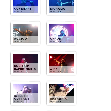
COVENANT
DIORAMA
15 BILDER
14 BILDER
HOCICO
CHROM
14 BILDER
13 BILDER
SOLITARY
EXPERIMENTS
X-RX
13 BILDER
13 BILDER
INTENT
OUTTAKE
EISFABRIK
11 BILDER
10 BILDER