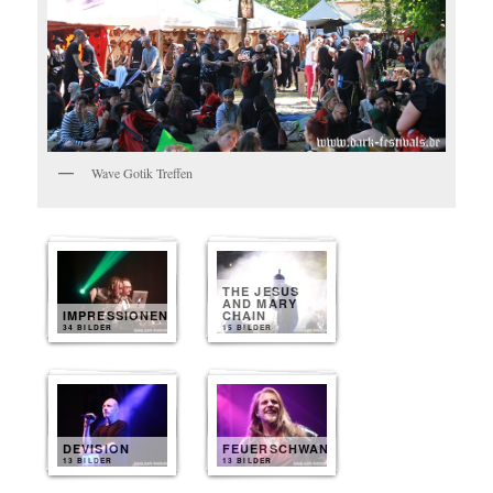
Wave Gotik Treffen
THE JESUS
AND MARY
IMPRESSIONEN
CHAIN
34 BILDER
15 BILDER
DEVISION
FEUERSCHWANZ
13 BILDER
13 BILDER