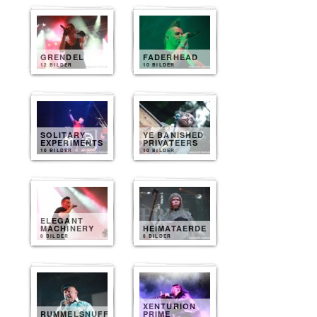
GRENDEL
FADERHEAD
12 BILDER
10 BILDER
SOLITARY
YE BANISHED
EXPERIMENTS
PRIVATEERS
10 BILDER
10 BILDER
ELEGANT
MACHINERY
HEIMATAERDE
8 BILDER
8 BILDER
XENTURION
RUMMELSNUFF
PRIME