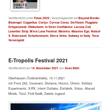
CORLYX
7 BILDER
Veröffentlicht unter
Fotos 2025
|
Verschlagwortet mit
Beyond Border
,
Blutengel
,
Coppelius
,
Corlyx
,
Corvus Corax
,
De/Vision
,
Flugplatz
Drispenstedt
,
Hildesheim
,
In Strict Confidence
,
Lacuna Coil
,
Leaether Strip
,
M'era Luna Festival
,
Manntra
,
Massive Ego
,
Noisuf-
X
,
Rotersand
,
Schattenmann
,
Sierra Veins
,
Subway to Sally
,
Torul
,
Versengold
E-Tropolis Festival 2021
Veröffentlicht am
14. November 2021
von
Sven Bähr
Oberhausen (Turbinenhalle), 13.11.2021
mit Front 242, Covenant, Diorama, Hocico, Chrom, Solitary
Experiments, X-RX, Intent Outtake, Eisfabrik, Xotox, Absurd
Minds, Torul, Fix8:Sed8, Zweite Jugend