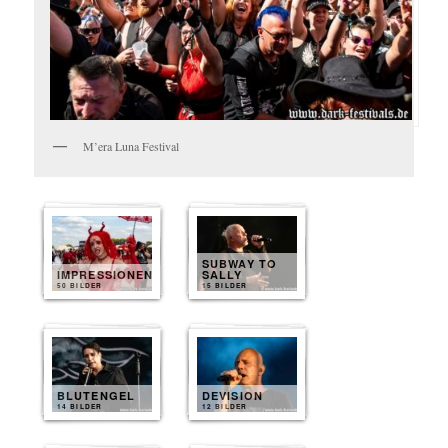
M’era Luna Festival
SUBWAY TO
IMPRESSIONEN
SALLY
50 BILDER
15 BILDER
BLUTENGEL
DEVISION
14 BILDER
12 BILDER