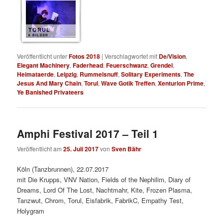
TORUL
6 BILDER
Veröffentlicht unter
Fotos 2018
|
Verschlagwortet mit
De/Vision
,
Elegant Machinery
,
Faderhead
,
Feuerschwanz
,
Grendel
,
Heimataerde
,
Leipzig
,
Rummelsnuff
,
Solitary Experiments
,
The
Jesus And Mary Chain
,
Torul
,
Wave Gotik Treffen
,
Xenturion Prime
,
Ye Banished Privateers
Amphi Festival 2017 – Teil 1
Veröffentlicht am
25. Juli 2017
von
Sven Bähr
Köln (Tanzbrunnen), 22.07.2017
mit Die Krupps, VNV Nation, Fields of the Nephilim, Diary of
Dreams, Lord Of The Lost, Nachtmahr, Kite, Frozen Plasma,
Tanzwut, Chrom, Torul, Eisfabrik, FabrikC, Empathy Test,
Holygram