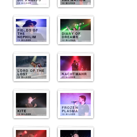
15 BILDER
15 BILDER
FIELDS OF
THE
DIARY OF
NEPHILIM
DREAMS
13 BILDER
12 BILDER
LORD OF THE
LOST
NACHTMAHR
12 BILDER
11 BILDER
FROZEN
KITE
PLASMA
10 BILDER
10 BILDER