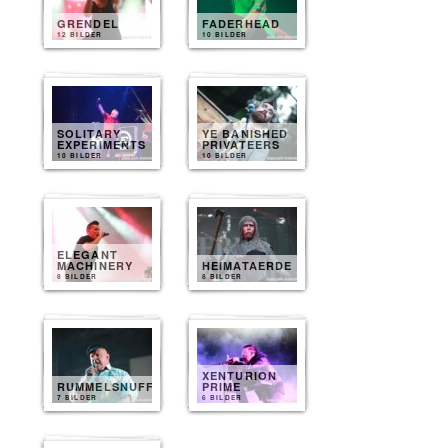
GRENDEL
FADERHEAD
12 BILDER
10 BILDER
SOLITARY
YE BANISHED
EXPERIMENTS
PRIVATEERS
10 BILDER
10 BILDER
ELEGANT
MACHINERY
HEIMATAERDE
8 BILDER
8 BILDER
XENTURION
RUMMELSNUFF
PRIME
7 BILDER
6 BILDER