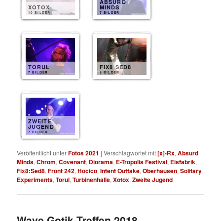
ABSURD
XOTOX
MINDS
10 BILDER
7 BILDER
TORUL
FIX8 SED8
7 BILDER
8 BILDER
ZWEITE
JUGEND
7 BILDER
Veröffentlicht unter
Fotos 2021
|
Verschlagwortet mit
[x]-Rx
,
Absurd
Minds
,
Chrom
,
Covenant
,
Diorama
,
E-Tropolis Festival
,
Eisfabrik
,
Fix8:Sed8
,
Front 242
,
Hocico
,
Intent Outtake
,
Oberhausen
,
Solitary
Experiments
,
Torul
,
Turbinenhalle
,
Xotox
,
Zweite Jugend
Wave Gotik Treffen 2018 –