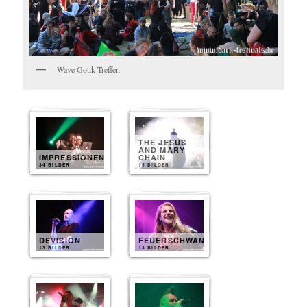
Wave Gotik Treffen
THE JESUS
AND MARY
IMPRESSIONEN
CHAIN
34 BILDER
15 BILDER
DEVISION
FEUERSCHWANZ
13 BILDER
13 BILDER