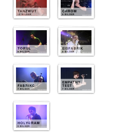
TANZWUT
CHROM
10 BILDER
8 BILDER
TORUL
EISFABRIK
8 BILDER
8 BILDER
EMPATHY
FABRIKC
TEST
7 BILDER
7 BILDER
HOLYGRAM
5 BILDER