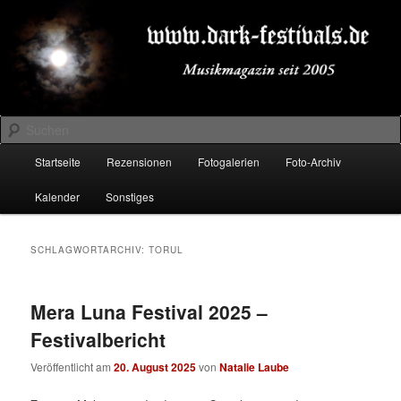
Zum
Zum
Musikmagazin seit 2005
primären
sekundären
Inhalt
Inhalt
springen
springen
DARK-FESTIVALS.DE
Suchen
Hauptmenü
Startseite
Rezensionen
Fotogalerien
Foto-Archiv
Kalender
Sonstiges
SCHLAGWORTARCHIV:
TORUL
Mera Luna Festival 2025 –
Festivalbericht
Veröffentlicht am
20. August 2025
von
Natalie Laube