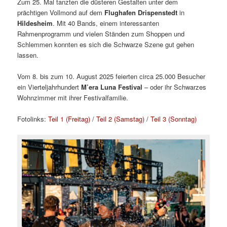
Zum 25. Mal tanzten die düsteren Gestalten unter dem
prächtigen Vollmond auf dem
Flughafen Drispenstedt
in
Hildesheim
. Mit 40 Bands, einem interessanten
Rahmenprogramm und vielen Ständen zum Shoppen und
Schlemmen konnten es sich die Schwarze Szene gut gehen
lassen.
Vom 8. bis zum 10. August 2025 feierten circa 25.000 Besucher
ein Vierteljahrhundert
M’era Luna Festival
– oder ihr Schwarzes
Wohnzimmer mit ihrer Festivalfamilie.
Fotolinks:
Teil 1 (Freitag)
/
Teil 2 (Samstag)
/
Teil 3 (Sonntag)