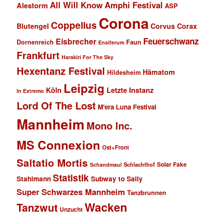
All Will Know
Amphi Festival
Alestorm
ASP
Corona
Coppelius
Blutengel
Corvus Corax
Feuerschwanz
Eisbrecher
Faun
Dornenreich
Ensiferum
Frankfurt
Harakiri For The Sky
Hexentanz Festival
Hämatom
Hildesheim
Leipzig
Köln
Letzte Instanz
In Extremo
Lord Of The Lost
M'era Luna Festival
Mannheim
Mono Inc.
MS Connexion
Ost+Front
Saltatio Mortis
Solar Fake
Schlachthof
Schandmaul
Statistik
Stahlmann
Subway to Sally
Super Schwarzes Mannheim
Tanzbrunnen
Wacken
Tanzwut
Unzucht