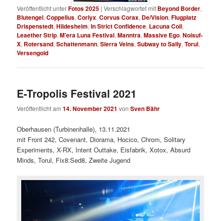
Veröffentlicht unter
Fotos 2025
|
Verschlagwortet mit
Beyond Border
,
Blutengel
,
Coppelius
,
Corlyx
,
Corvus Corax
,
De/Vision
,
Flugplatz
Drispenstedt
,
Hildesheim
,
In Strict Confidence
,
Lacuna Coil
,
Leaether Strip
,
M'era Luna Festival
,
Manntra
,
Massive Ego
,
Noisuf-
X
,
Rotersand
,
Schattenmann
,
Sierra Veins
,
Subway to Sally
,
Torul
,
Versengold
E-Tropolis Festival 2021
Veröffentlicht am
14. November 2021
von
Sven Bähr
Oberhausen (Turbinenhalle), 13.11.2021
mit Front 242, Covenant, Diorama, Hocico, Chrom, Solitary
Experiments, X-RX, Intent Outtake, Eisfabrik, Xotox, Absurd
Minds, Torul, Fix8:Sed8, Zweite Jugend