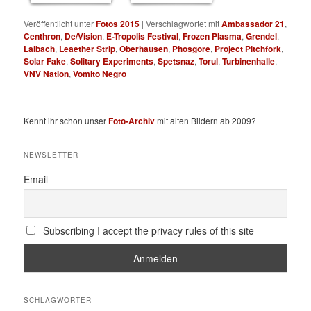
Veröffentlicht unter
Fotos 2015
|
Verschlagwortet mit
Ambassador 21
,
Centhron
,
De/Vision
,
E-Tropolis Festival
,
Frozen Plasma
,
Grendel
,
Laibach
,
Leaether Strip
,
Oberhausen
,
Phosgore
,
Project Pitchfork
,
Solar Fake
,
Solitary Experiments
,
Spetsnaz
,
Torul
,
Turbinenhalle
,
VNV Nation
,
Vomito Negro
Kennt ihr schon unser
Foto-Archiv
mit alten Bildern ab 2009?
NEWSLETTER
Email
Subscribing I accept the privacy rules of this site
SCHLAGWÖRTER