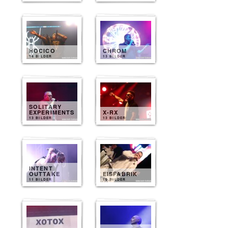
HOCICO
CHROM
14 BILDER
13 BILDER
SOLITARY
EXPERIMENTS
X-RX
13 BILDER
13 BILDER
INTENT
OUTTAKE
EISFABRIK
11 BILDER
10 BILDER