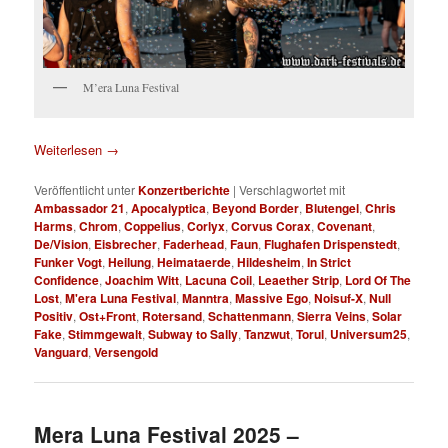
M’era Luna Festival
Weiterlesen
→
Veröffentlicht unter
Konzertberichte
|
Verschlagwortet mit
Ambassador 21
,
Apocalyptica
,
Beyond Border
,
Blutengel
,
Chris
Harms
,
Chrom
,
Coppelius
,
Corlyx
,
Corvus Corax
,
Covenant
,
De/Vision
,
Eisbrecher
,
Faderhead
,
Faun
,
Flughafen Drispenstedt
,
Funker Vogt
,
Heilung
,
Heimataerde
,
Hildesheim
,
In Strict
Confidence
,
Joachim Witt
,
Lacuna Coil
,
Leaether Strip
,
Lord Of The
Lost
,
M'era Luna Festival
,
Manntra
,
Massive Ego
,
Noisuf-X
,
Null
Positiv
,
Ost+Front
,
Rotersand
,
Schattenmann
,
Sierra Veins
,
Solar
Fake
,
Stimmgewalt
,
Subway to Sally
,
Tanzwut
,
Torul
,
Universum25
,
Vanguard
,
Versengold
Mera Luna Festival 2025 –