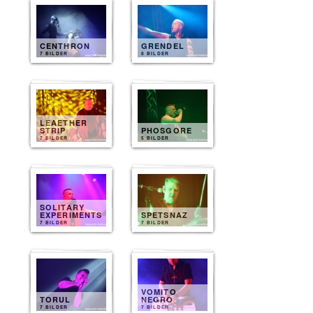
CENTHRON
GRENDEL
7 BILDER
8 BILDER
LEAETHER
STRIP
PHOSGORE
7 BILDER
5 BILDER
SOLITARY
EXPERIMENTS
SPETSNAZ
7 BILDER
7 BILDER
VOMITO
TORUL
NEGRO
7 BILDER
7 BILDER