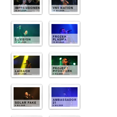
IMPRESSIONEN
VNV NATION
15 BILDER
15 BILDER
FROZEN
DEVISION
PLASMA
13 BILDER
12 BILDER
PROJECT
LAIBACH
PITCHFORK
13 BILDER
8 BILDER
AMBASSADOR
SOLAR FAKE
21
8 BILDER
6 BILDER