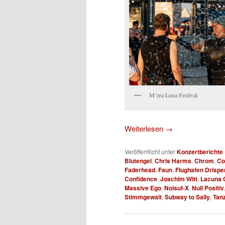
M’era Luna Festival
Weiterlesen
→
Veröffentlicht unter
Konzertberichte
Blutengel
,
Chris Harms
,
Chrom
,
Co
Faderhead
,
Faun
,
Flughafen Drispe
Confidence
,
Joachim Witt
,
Lacuna C
Massive Ego
,
Noisuf-X
,
Null Positiv
Stimmgewalt
,
Subway to Sally
,
Tan