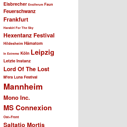
Eisbrecher
Faun
Ensiferum
Feuerschwanz
Frankfurt
Harakiri For The Sky
Hexentanz Festival
Hämatom
Hildesheim
Leipzig
Köln
In Extremo
Letzte Instanz
Lord Of The Lost
M'era Luna Festival
Mannheim
Mono Inc.
MS Connexion
Ost+Front
Saltatio Mortis