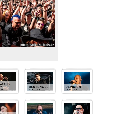
WAY TO
LY
BLUTENGEL
DEVISION
DER
14 BILDER
12 BILDER