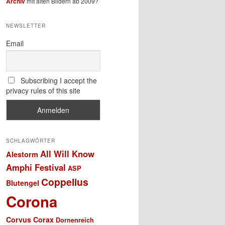
Archiv
mit alten Bildern ab 2009?
NEWSLETTER
Email
Subscribing I accept the
privacy rules of this site
SCHLAGWÖRTER
All Will Know
Alestorm
Amphi Festival
ASP
Coppelius
Blutengel
Corona
Corvus Corax
Dornenreich