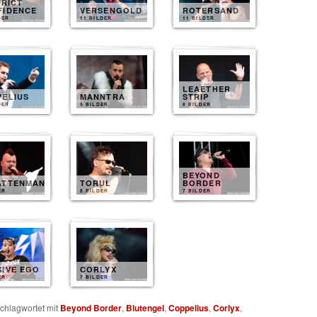
TRICT
FIDENCE
VERSENGOLD
ROTERSAND
DER
11 BILDER
11 BILDER
LEAETHER
PELIUS
MANNTRA
STRIP
DER
9 BILDER
8 BILDER
BEYOND
ATTENMANN
TORUL
BORDER
ER
8 BILDER
7 BILDER
SIVE EGO
CORLYX
ER
7 BILDER
chlagwortet mit
Beyond Border
,
Blutengel
,
Coppelius
,
Corlyx
,