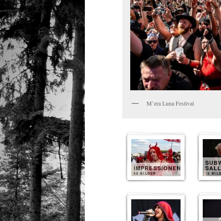
M’era Luna Festival
SUB
IMPRESSIONEN
SAL
50 BILDER
15 BIL