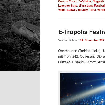
Corvus Corax
,
De/Vision
,
Flugplatz
Leaether Strip
,
M'era Luna Festival
Veins
,
Subway to Sally
,
Torul
,
Verse
E-Tropolis Festi
Veröffentlicht am
14. November 202
Oberhausen (Turbinenhalle), 1
mit Front 242, Covenant, Dior
Outtake, Eisfabrik, Xotox, Abs