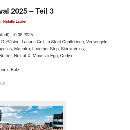
al 2025 – Teil 3
on
Natalie Laube
tedt), 10.08.2025
 De/Vision, Lacuna Coil, In Strict Confidence, Versengold,
lius, Manntra, Leaether Strip, Sierra Veins,
Border, Noisuf-X, Massive Ego, Corlyx
annis Betz
l 2