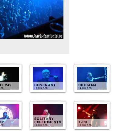
T 242
COVENANT
DIORAMA
DER
15 BILDER
14 BILDER
SOLITARY
OM
EXPERIMENTS
X-RX
DER
13 BILDER
13 BILDER