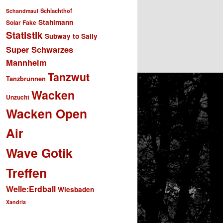
Schlachthof
Schandmaul
Stahlmann
Solar Fake
Statistik
Subway to Sally
Super Schwarzes
Mannheim
Tanzwut
Tanzbrunnen
Wacken
Unzucht
Wacken Open
Air
Wave Gotik
Treffen
Welle:Erdball
Wiesbaden
Xandria