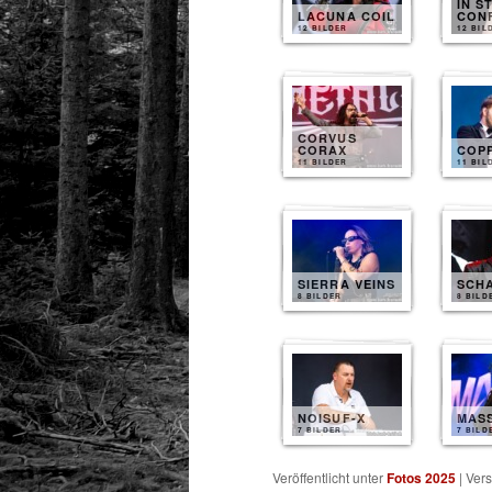
IN S
LACUNA COIL
CON
12 BILDER
12 BIL
CORVUS
CORAX
COP
11 BILDER
11 BIL
SIERRA VEINS
SCH
8 BILDER
8 BILD
NOISUF-X
MAS
7 BILDER
7 BILD
Veröffentlicht unter
Fotos 2025
|
Vers