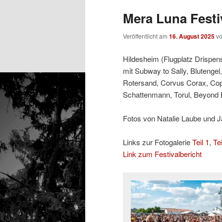
Mera Luna Festiv
Veröffentlicht am
16. August 2025
v
Hildesheim (Flugplatz Drispens
mit Subway to Sally, Blutengel,
Rotersand, Corvus Corax, Coppe
Schattenmann, Torul, Beyond 
Fotos von Natalie Laube und J
Links zur Fotogalerie
Teil 1
,
Tei
Link zum Festivalbericht