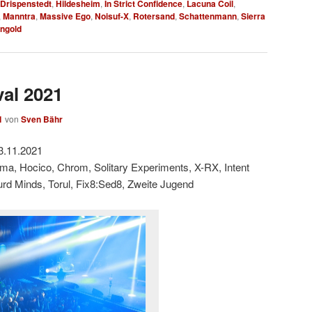
 Drispenstedt
,
Hildesheim
,
In Strict Confidence
,
Lacuna Coil
,
,
Manntra
,
Massive Ego
,
Noisuf-X
,
Rotersand
,
Schattenmann
,
Sierra
ngold
val 2021
1
von
Sven Bähr
3.11.2021
ama, Hocico, Chrom, Solitary Experiments, X-RX, Intent
urd Minds, Torul, Fix8:Sed8, Zweite Jugend