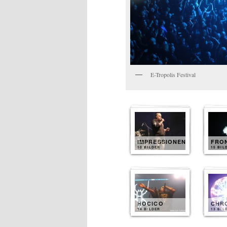
E-Tropolis Festival
IMPRESSIONEN
FRON
10 BILDER
15 BIL
HOCICO
CHR
14 BILDER
13 BIL