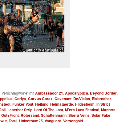
|
Verschlagwortet mit
Ambassador 21
,
Apocalyptica
,
Beyond Border
,
ppelius
,
Corlyx
,
Corvus Corax
,
Covenant
,
De/Vision
,
Eisbrecher
,
nstedt
,
Funker Vogt
,
Heilung
,
Heimataerde
,
Hildesheim
,
In Strict
oil
,
Leaether Strip
,
Lord Of The Lost
,
M'era Luna Festival
,
Manntra
,
,
Ost+Front
,
Rotersand
,
Schattenmann
,
Sierra Veins
,
Solar Fake
,
zwut
,
Torul
,
Universum25
,
Vanguard
,
Versengold