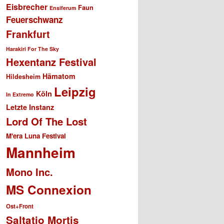
Eisbrecher
Faun
Ensiferum
Feuerschwanz
Frankfurt
Harakiri For The Sky
Hexentanz Festival
Hämatom
Hildesheim
Leipzig
Köln
In Extremo
Letzte Instanz
Lord Of The Lost
M'era Luna Festival
Mannheim
Mono Inc.
MS Connexion
Ost+Front
Saltatio Mortis