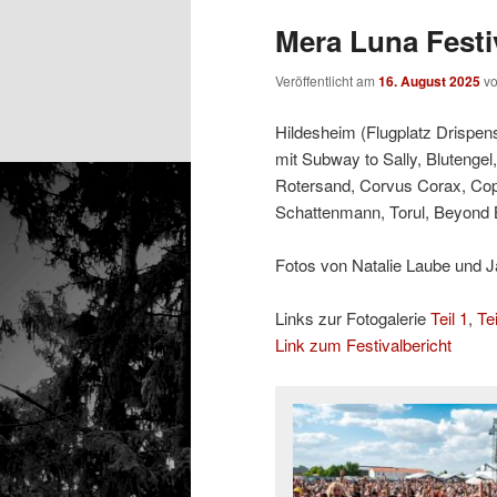
Mera Luna Festiv
Veröffentlicht am
16. August 2025
v
Hildesheim (Flugplatz Drispens
mit Subway to Sally, Blutengel,
Rotersand, Corvus Corax, Coppe
Schattenmann, Torul, Beyond 
Fotos von Natalie Laube und J
Links zur Fotogalerie
Teil 1
,
Tei
Link zum Festivalbericht