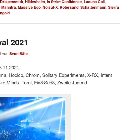
 Drispenstedt
,
Hildesheim
,
In Strict Confidence
,
Lacuna Coil
,
,
Manntra
,
Massive Ego
,
Noisuf-X
,
Rotersand
,
Schattenmann
,
Sierra
ngold
val 2021
1
von
Sven Bähr
3.11.2021
ama, Hocico, Chrom, Solitary Experiments, X-RX, Intent
urd Minds, Torul, Fix8:Sed8, Zweite Jugend