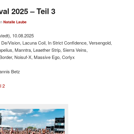
al 2025 – Teil 3
on
Natalie Laube
tedt), 10.08.2025
 De/Vision, Lacuna Coil, In Strict Confidence, Versengold,
lius, Manntra, Leaether Strip, Sierra Veins,
Border, Noisuf-X, Massive Ego, Corlyx
annis Betz
l 2