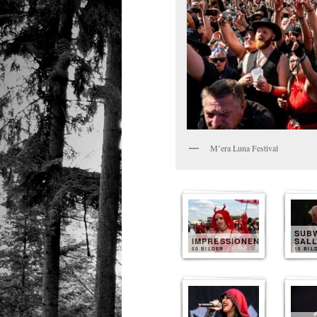
M’era Luna Festival
SUB
IMPRESSIONEN
SAL
50 BILDER
15 BIL