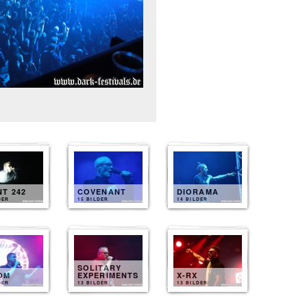
T 242
COVENANT
DIORAMA
DER
15 BILDER
14 BILDER
SOLITARY
OM
EXPERIMENTS
X-RX
DER
13 BILDER
13 BILDER