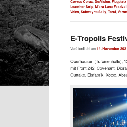
Corvus Corax
,
De/Vision
,
Flugplatz
Leaether Strip
,
M'era Luna Festival
Veins
,
Subway to Sally
,
Torul
,
Verse
E-Tropolis Festi
Veröffentlicht am
14. November 202
Oberhausen (Turbinenhalle), 1
mit Front 242, Covenant, Dior
Outtake, Eisfabrik, Xotox, Abs