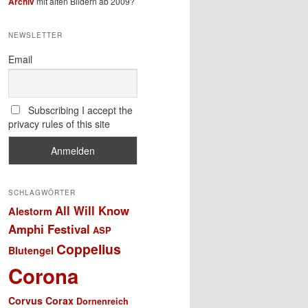
Archiv
mit alten Bildern ab 2009?
NEWSLETTER
Email
Subscribing I accept the
privacy rules of this site
SCHLAGWÖRTER
All Will Know
Alestorm
Amphi Festival
ASP
Coppelius
Blutengel
Corona
Corvus Corax
Dornenreich