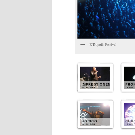
E-Tropolis Festival
IMPRESSIONEN
FRON
10 BILDER
15 BIL
HOCICO
CHR
14 BILDER
13 BIL