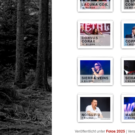
IN S
LACUNA COIL
CON
12 BILDER
12 BIL
CORVUS
CORAX
COP
11 BILDER
11 BIL
SIERRA VEINS
SCH
8 BILDER
8 BILD
NOISUF-X
MAS
7 BILDER
7 BILD
Veröffentlicht unter
Fotos 2025
|
Vers