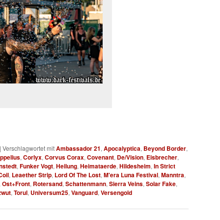
|
Verschlagwortet mit
Ambassador 21
,
Apocalyptica
,
Beyond Border
,
ppelius
,
Corlyx
,
Corvus Corax
,
Covenant
,
De/Vision
,
Eisbrecher
,
nstedt
,
Funker Vogt
,
Heilung
,
Heimataerde
,
Hildesheim
,
In Strict
oil
,
Leaether Strip
,
Lord Of The Lost
,
M'era Luna Festival
,
Manntra
,
,
Ost+Front
,
Rotersand
,
Schattenmann
,
Sierra Veins
,
Solar Fake
,
zwut
,
Torul
,
Universum25
,
Vanguard
,
Versengold