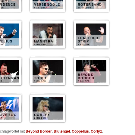
TRICT
FIDENCE
VERSENGOLD
ROTERSAND
DER
11 BILDER
11 BILDER
LEAETHER
PELIUS
MANNTRA
STRIP
DER
9 BILDER
8 BILDER
BEYOND
ATTENMANN
TORUL
BORDER
ER
8 BILDER
7 BILDER
SIVE EGO
CORLYX
ER
7 BILDER
chlagwortet mit
Beyond Border
,
Blutengel
,
Coppelius
,
Corlyx
,