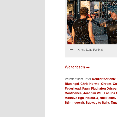
M’era Luna Festival
Weiterlesen
→
Veröffentlicht unter
Konzertberichte
Blutengel
,
Chris Harms
,
Chrom
,
Co
Faderhead
,
Faun
,
Flughafen Drispe
Confidence
,
Joachim Witt
,
Lacuna C
Massive Ego
,
Noisuf-X
,
Null Positiv
Stimmgewalt
,
Subway to Sally
,
Tan