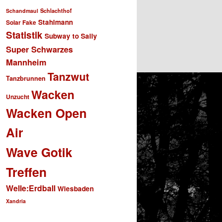
Schlachthof
Schandmaul
Stahlmann
Solar Fake
Statistik
Subway to Sally
Super Schwarzes
Mannheim
Tanzwut
Tanzbrunnen
Wacken
Unzucht
Wacken Open
Air
Wave Gotik
Treffen
Welle:Erdball
Wiesbaden
Xandria