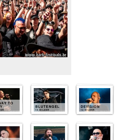
WAY TO
LY
BLUTENGEL
DEVISION
DER
14 BILDER
12 BILDER