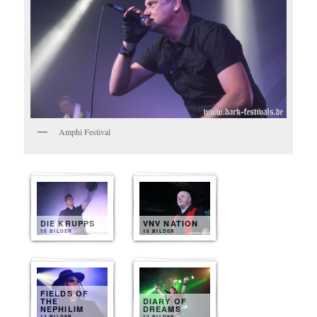
Amphi Festival
DIE KRUPPS
VNV NATION
15 BILDER
15 BILDER
FIELDS OF
THE
DIARY OF
NEPHILIM
DREAMS
13 BILDER
12 BILDER