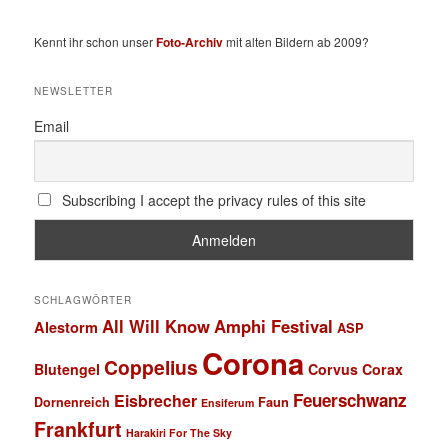
Kennt ihr schon unser
Foto-Archiv
mit alten Bildern ab 2009?
NEWSLETTER
Email
Subscribing I accept the privacy rules of this site
SCHLAGWÖRTER
All Will Know
Amphi Festival
Alestorm
ASP
Corona
Coppelius
Blutengel
Corvus Corax
Feuerschwanz
Eisbrecher
Faun
Dornenreich
Ensiferum
Frankfurt
Harakiri For The Sky