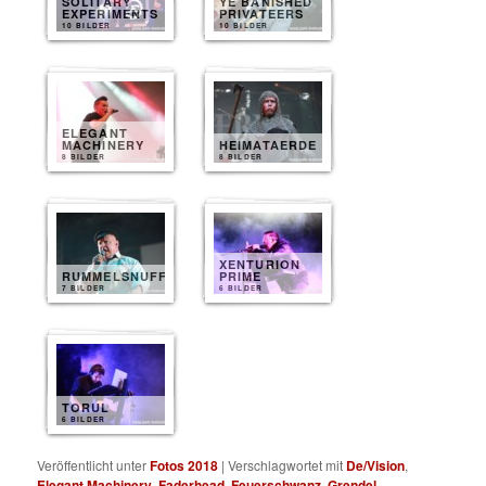
SOLITARY
YE BANISHED
EXPERIMENTS
PRIVATEERS
10 BILDER
10 BILDER
ELEGANT
MACHINERY
HEIMATAERDE
8 BILDER
8 BILDER
XENTURION
RUMMELSNUFF
PRIME
7 BILDER
6 BILDER
TORUL
6 BILDER
Veröffentlicht unter
Fotos 2018
|
Verschlagwortet mit
De/Vision
,
Elegant Machinery
,
Faderhead
,
Feuerschwanz
,
Grendel
,