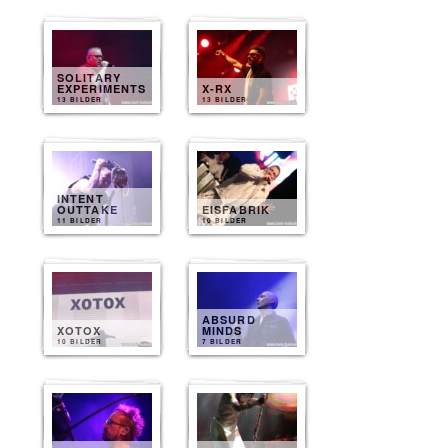
SOLITARY
EXPERIMENTS
X-RX
13 BILDER
13 BILDER
INTENT
OUTTAKE
EISFABRIK
11 BILDER
10 BILDER
ABSURD
XOTOX
MINDS
10 BILDER
7 BILDER