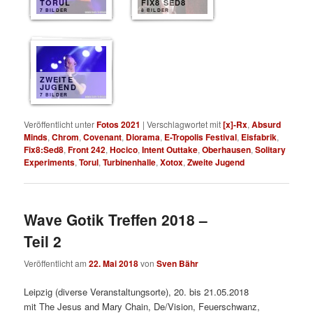
TORUL
FIX8 SED8
7 BILDER
8 BILDER
ZWEITE
JUGEND
7 BILDER
Veröffentlicht unter
Fotos 2021
|
Verschlagwortet mit
[x]-Rx
,
Absurd
Minds
,
Chrom
,
Covenant
,
Diorama
,
E-Tropolis Festival
,
Eisfabrik
,
Fix8:Sed8
,
Front 242
,
Hocico
,
Intent Outtake
,
Oberhausen
,
Solitary
Experiments
,
Torul
,
Turbinenhalle
,
Xotox
,
Zweite Jugend
Wave Gotik Treffen 2018 –
Teil 2
Veröffentlicht am
22. Mai 2018
von
Sven Bähr
Leipzig (diverse Veranstaltungsorte), 20. bis 21.05.2018
mit The Jesus and Mary Chain, De/Vision, Feuerschwanz,