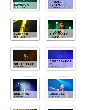
FROZEN
DEVISION
PLASMA
13 BILDER
12 BILDER
PROJECT
LAIBACH
PITCHFORK
13 BILDER
8 BILDER
AMBASSADOR
SOLAR FAKE
21
8 BILDER
6 BILDER
CENTHRON
GRENDEL
7 BILDER
8 BILDER