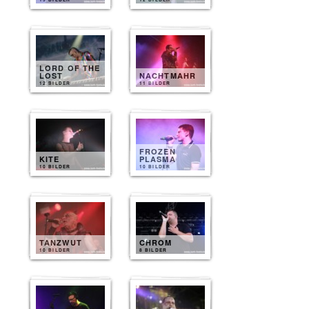
LORD OF THE
LOST
NACHTMAHR
12 BILDER
11 BILDER
FROZEN
KITE
PLASMA
10 BILDER
10 BILDER
TANZWUT
CHROM
10 BILDER
8 BILDER