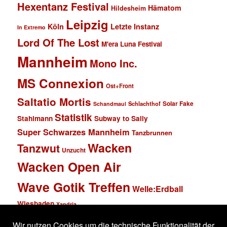
Hexentanz Festival
Hämatom
Hildesheim
Leipzig
Köln
Letzte Instanz
In Extremo
Lord Of The Lost
M'era Luna Festival
Mannheim
Mono Inc.
MS Connexion
Ost+Front
Saltatio Mortis
Solar Fake
Schlachthof
Schandmaul
Statistik
Stahlmann
Subway to Sally
Super Schwarzes Mannheim
Tanzbrunnen
Wacken
Tanzwut
Unzucht
Wacken Open Air
Wave Gotik Treffen
Welle:Erdball
Wiesbaden
Xandria