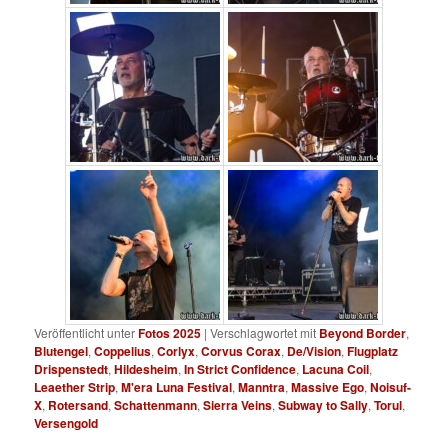
Veröffentlicht unter
Fotos 2025
|
Verschlagwortet mit
Beyond Border
,
Blutengel
,
Coppelius
,
Corlyx
,
Corvus Corax
,
De/Vision
,
Flugplatz
Drispenstedt
,
Hildesheim
,
In Strict Confidence
,
Lacuna Coil
,
Leaether Strip
,
M'era Luna Festival
,
Manntra
,
Massive Ego
,
Noisuf-
X
,
Rotersand
,
Schattenmann
,
Sierra Veins
,
Subway to Sally
,
Torul
,
Versengold