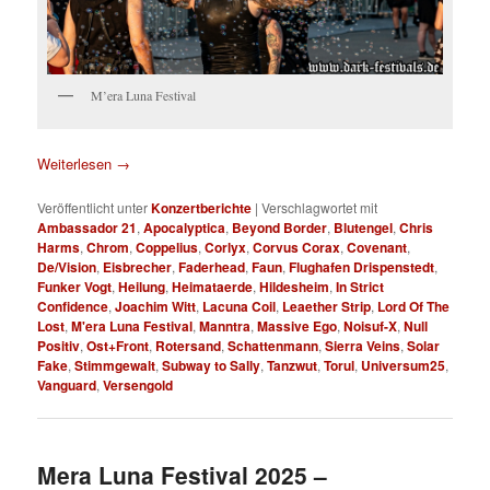
M’era Luna Festival
Weiterlesen
→
Veröffentlicht unter
Konzertberichte
|
Verschlagwortet mit
Ambassador 21
,
Apocalyptica
,
Beyond Border
,
Blutengel
,
Chris
Harms
,
Chrom
,
Coppelius
,
Corlyx
,
Corvus Corax
,
Covenant
,
De/Vision
,
Eisbrecher
,
Faderhead
,
Faun
,
Flughafen Drispenstedt
,
Funker Vogt
,
Heilung
,
Heimataerde
,
Hildesheim
,
In Strict
Confidence
,
Joachim Witt
,
Lacuna Coil
,
Leaether Strip
,
Lord Of The
Lost
,
M'era Luna Festival
,
Manntra
,
Massive Ego
,
Noisuf-X
,
Null
Positiv
,
Ost+Front
,
Rotersand
,
Schattenmann
,
Sierra Veins
,
Solar
Fake
,
Stimmgewalt
,
Subway to Sally
,
Tanzwut
,
Torul
,
Universum25
,
Vanguard
,
Versengold
Mera Luna Festival 2025 –