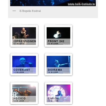
E-Tropolis Festival
IMPRESSIONEN
FRONT 242
10 BILDER
15 BILDER
COVENANT
DIORAMA
15 BILDER
14 BILDER
HOCICO
CHROM
14 BILDER
13 BILDER