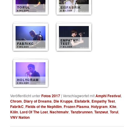
TORUL
EISFABRIK
8 BILDER
8 BILDER
EMPATHY
FABRIKC
TEST
7 BILDER
7 BILDER
HOLYGRAM
5 BILDER
Veröffentlicht unter
Fotos 2017
|
Verschlagwortet mit
Amphi Festival
,
Chrom
,
Diary of Dreams
,
Die Krupps
,
Eisfabrik
,
Empathy Test
,
FabrikC
,
Fields of the Nephilim
,
Frozen Plasma
,
Holygram
,
Kite
,
Köln
,
Lord Of The Lost
,
Nachtmahr
,
Tanzbrunnen
,
Tanzwut
,
Torul
,
VNV Nation