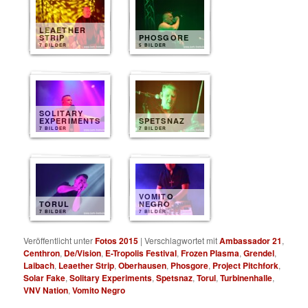
LEAETHER
STRIP
PHOSGORE
7 BILDER
5 BILDER
SOLITARY
EXPERIMENTS
SPETSNAZ
7 BILDER
7 BILDER
VOMITO
TORUL
NEGRO
7 BILDER
7 BILDER
Veröffentlicht unter
Fotos 2015
|
Verschlagwortet mit
Ambassador 21
,
Centhron
,
De/Vision
,
E-Tropolis Festival
,
Frozen Plasma
,
Grendel
,
Laibach
,
Leaether Strip
,
Oberhausen
,
Phosgore
,
Project Pitchfork
,
Solar Fake
,
Solitary Experiments
,
Spetsnaz
,
Torul
,
Turbinenhalle
,
VNV Nation
,
Vomito Negro