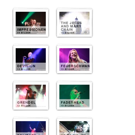
THE JESUS
AND MARY
IMPRESSIONEN
CHAIN
34 BILDER
15 BILDER
DEVISION
FEUERSCHWANZ
13 BILDER
13 BILDER
GRENDEL
FADERHEAD
12 BILDER
10 BILDER