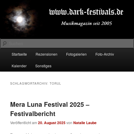
Zum
Zum
Musikmagazin seit 2005
primären
sekundären
Inhalt
Inhalt
springen
springen
DARK-FESTIVALS.DE
Suchen
Hauptmenü
Startseite
Rezensionen
Fotogalerien
Foto-Archiv
Kalender
Sonstiges
SCHLAGWORTARCHIV:
TORUL
Mera Luna Festival 2025 –
Festivalbericht
Veröffentlicht am
20. August 2025
von
Natalie Laube