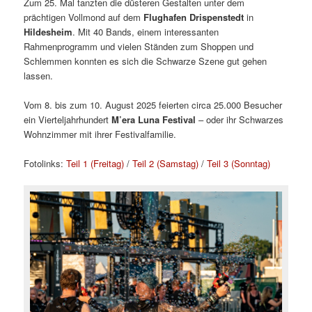
Zum 25. Mal tanzten die düsteren Gestalten unter dem
prächtigen Vollmond auf dem
Flughafen Drispenstedt
in
Hildesheim
. Mit 40 Bands, einem interessanten
Rahmenprogramm und vielen Ständen zum Shoppen und
Schlemmen konnten es sich die Schwarze Szene gut gehen
lassen.
Vom 8. bis zum 10. August 2025 feierten circa 25.000 Besucher
ein Vierteljahrhundert
M’era Luna Festival
– oder ihr Schwarzes
Wohnzimmer mit ihrer Festivalfamilie.
Fotolinks:
Teil 1 (Freitag)
/
Teil 2 (Samstag)
/
Teil 3 (Sonntag)