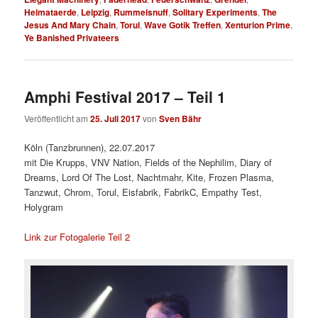
Heimataerde
,
Leipzig
,
Rummelsnuff
,
Solitary Experiments
,
The
Jesus And Mary Chain
,
Torul
,
Wave Gotik Treffen
,
Xenturion Prime
,
Ye Banished Privateers
Amphi Festival 2017 – Teil 1
Veröffentlicht am
25. Juli 2017
von
Sven Bähr
Köln (Tanzbrunnen), 22.07.2017
mit Die Krupps, VNV Nation, Fields of the Nephilim, Diary of
Dreams, Lord Of The Lost, Nachtmahr, Kite, Frozen Plasma,
Tanzwut, Chrom, Torul, Eisfabrik, FabrikC, Empathy Test,
Holygram
Link zur Fotogalerie Teil 2