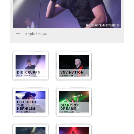
Amphi Festival
DIE KRUPPS
VNV NATION
15 BILDER
15 BILDER
FIELDS OF
THE
DIARY OF
NEPHILIM
DREAMS
13 BILDER
12 BILDER