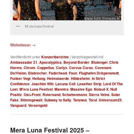
M’era Luna Festival
Weiterlesen
→
Veröffentlicht unter
Konzertberichte
|
Verschlagwortet mit
Ambassador 21
,
Apocalyptica
,
Beyond Border
,
Blutengel
,
Chris
Harms
,
Chrom
,
Coppelius
,
Corlyx
,
Corvus Corax
,
Covenant
,
De/Vision
,
Eisbrecher
,
Faderhead
,
Faun
,
Flughafen Drispenstedt
,
Funker Vogt
,
Heilung
,
Heimataerde
,
Hildesheim
,
In Strict
Confidence
,
Joachim Witt
,
Lacuna Coil
,
Leaether Strip
,
Lord Of The
Lost
,
M'era Luna Festival
,
Manntra
,
Massive Ego
,
Noisuf-X
,
Null
Positiv
,
Ost+Front
,
Rotersand
,
Schattenmann
,
Sierra Veins
,
Solar
Fake
,
Stimmgewalt
,
Subway to Sally
,
Tanzwut
,
Torul
,
Universum25
,
Vanguard
,
Versengold
Mera Luna Festival 2025 –