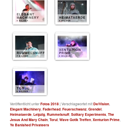
ELEGANT
MACHINERY
HEIMATAERDE
8 BILDER
8 BILDER
XENTURION
RUMMELSNUFF
PRIME
7 BILDER
6 BILDER
TORUL
6 BILDER
Veröffentlicht unter
Fotos 2018
|
Verschlagwortet mit
De/Vision
,
Elegant Machinery
,
Faderhead
,
Feuerschwanz
,
Grendel
,
Heimataerde
,
Leipzig
,
Rummelsnuff
,
Solitary Experiments
,
The
Jesus And Mary Chain
,
Torul
,
Wave Gotik Treffen
,
Xenturion Prime
,
Ye Banished Privateers