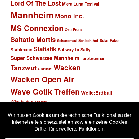
Lord Of The Lost
M'era Luna Festival
Mannheim
Mono Inc.
MS Connexion
Ost+Front
Saltatio Mortis
Solar Fake
Schlachthof
Schandmaul
Statistik
Stahlmann
Subway to Sally
Super Schwarzes Mannheim
Tanzbrunnen
Wacken
Tanzwut
Unzucht
Wacken Open Air
Wave Gotik Treffen
Welle:Erdball
Wiesbaden
Xandria
Impressum