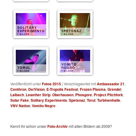
SOLITARY
EXPERIMENTS
SPETSNAZ
7 BILDER
7 BILDER
VOMITO
TORUL
NEGRO
7 BILDER
7 BILDER
Veröffentlicht unter
Fotos 2015
|
Verschlagwortet mit
Ambassador 21
,
Centhron
,
De/Vision
,
E-Tropolis Festival
,
Frozen Plasma
,
Grendel
,
Laibach
,
Leaether Strip
,
Oberhausen
,
Phosgore
,
Project Pitchfork
,
Solar Fake
,
Solitary Experiments
,
Spetsnaz
,
Torul
,
Turbinenhalle
,
VNV Nation
,
Vomito Negro
Kennt ihr schon unser
Foto-Archiv
mit alten Bildern ab 2009?