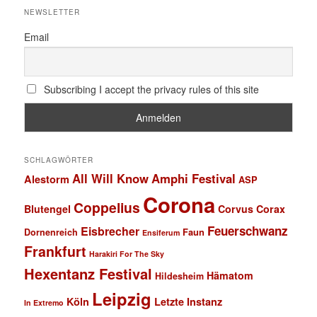
NEWSLETTER
Email
Subscribing I accept the privacy rules of this site
SCHLAGWÖRTER
All Will Know
Amphi Festival
Alestorm
ASP
Corona
Coppelius
Blutengel
Corvus Corax
Feuerschwanz
Eisbrecher
Faun
Dornenreich
Ensiferum
Frankfurt
Harakiri For The Sky
Hexentanz Festival
Hämatom
Hildesheim
Leipzig
Köln
Letzte Instanz
In Extremo