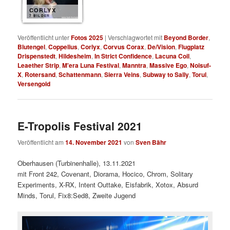
CORLYX
7 BILDER
Veröffentlicht unter
Fotos 2025
|
Verschlagwortet mit
Beyond Border
,
Blutengel
,
Coppelius
,
Corlyx
,
Corvus Corax
,
De/Vision
,
Flugplatz
Drispenstedt
,
Hildesheim
,
In Strict Confidence
,
Lacuna Coil
,
Leaether Strip
,
M'era Luna Festival
,
Manntra
,
Massive Ego
,
Noisuf-
X
,
Rotersand
,
Schattenmann
,
Sierra Veins
,
Subway to Sally
,
Torul
,
Versengold
E-Tropolis Festival 2021
Veröffentlicht am
14. November 2021
von
Sven Bähr
Oberhausen (Turbinenhalle), 13.11.2021
mit Front 242, Covenant, Diorama, Hocico, Chrom, Solitary
Experiments, X-RX, Intent Outtake, Eisfabrik, Xotox, Absurd
Minds, Torul, Fix8:Sed8, Zweite Jugend