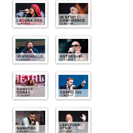
IN STRICT
LACUNA COIL
CONFIDENCE
12 BILDER
12 BILDER
VERSENGOLD
ROTERSAND
11 BILDER
11 BILDER
CORVUS
CORAX
COPPELIUS
11 BILDER
11 BILDER
LEAETHER
MANNTRA
STRIP
9 BILDER
8 BILDER