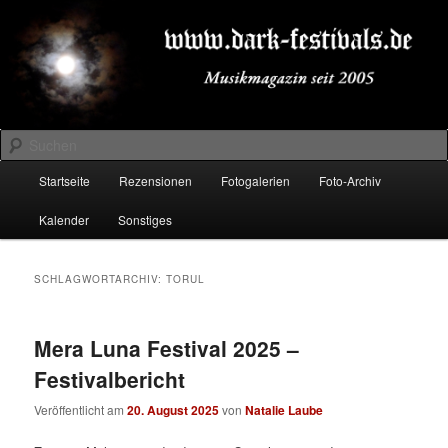
Zum
Zum
Musikmagazin seit 2005
primären
sekundären
Inhalt
Inhalt
springen
springen
DARK-FESTIVALS.DE
Suchen
Hauptmenü
Startseite
Rezensionen
Fotogalerien
Foto-Archiv
Kalender
Sonstiges
SCHLAGWORTARCHIV:
TORUL
Mera Luna Festival 2025 –
Festivalbericht
Veröffentlicht am
20. August 2025
von
Natalie Laube