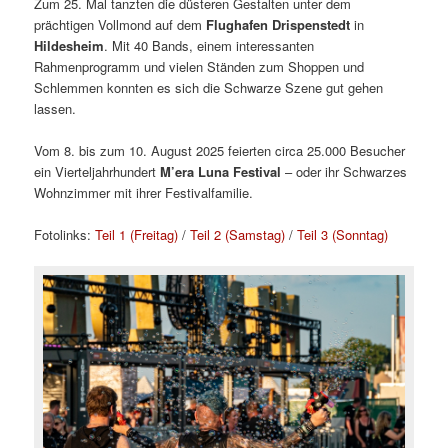
Zum 25. Mal tanzten die düsteren Gestalten unter dem
prächtigen Vollmond auf dem
Flughafen Drispenstedt
in
Hildesheim
. Mit 40 Bands, einem interessanten
Rahmenprogramm und vielen Ständen zum Shoppen und
Schlemmen konnten es sich die Schwarze Szene gut gehen
lassen.
Vom 8. bis zum 10. August 2025 feierten circa 25.000 Besucher
ein Vierteljahrhundert
M’era Luna Festival
– oder ihr Schwarzes
Wohnzimmer mit ihrer Festivalfamilie.
Fotolinks:
Teil 1 (Freitag)
/
Teil 2 (Samstag)
/
Teil 3 (Sonntag)