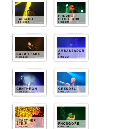
PROJECT
LAIBACH
PITCHFORK
13 BILDER
8 BILDER
AMBASSADOR
SOLAR FAKE
21
8 BILDER
6 BILDER
CENTHRON
GRENDEL
7 BILDER
8 BILDER
LEAETHER
STRIP
PHOSGORE
7 BILDER
5 BILDER