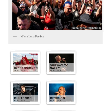
M’era Luna Festival
SUBWAY TO
IMPRESSIONEN
SALLY
50 BILDER
15 BILDER
BLUTENGEL
DEVISION
14 BILDER
12 BILDER