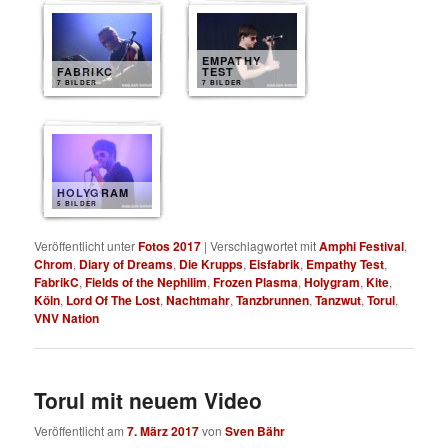
EMPATHY
FABRIKC
TEST
7 BILDER
7 BILDER
HOLYGRAM
5 BILDER
Veröffentlicht unter
Fotos 2017
|
Verschlagwortet mit
Amphi Festival
,
Chrom
,
Diary of Dreams
,
Die Krupps
,
Eisfabrik
,
Empathy Test
,
FabrikC
,
Fields of the Nephilim
,
Frozen Plasma
,
Holygram
,
Kite
,
Köln
,
Lord Of The Lost
,
Nachtmahr
,
Tanzbrunnen
,
Tanzwut
,
Torul
,
VNV Nation
Torul mit neuem Video
Veröffentlicht am
7. März 2017
von
Sven Bähr