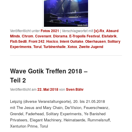
Veröffentlicht unter
Fotos 2021
|
Verschlagwortet mit
[x]-Rx
,
Absurd
Minds
,
Chrom
,
Covenant
,
Diorama
,
E-Tropolis Festival
,
Eisfabrik
,
Fix8:Sed8
,
Front 242
,
Hocico
,
Intent Outtake
,
Oberhausen
,
Solitary
Experiments
,
Torul
,
Turbinenhalle
,
Xotox
,
Zweite Jugend
Wave Gotik Treffen 2018 –
Teil 2
Veröffentlicht am
22. Mai 2018
von
Sven Bähr
Leipzig (diverse Veranstaltungsorte), 20. bis 21.05.2018
mit The Jesus and Mary Chain, De/Vision, Feuerschwanz,
Grendel, Faderhead, Solitary Experiments, Ye Banished
Privateers, Elegant Machinery, Heimataerde, Rummelsnuff,
Xenturion Prime, Torul