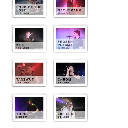
LORD OF THE
LOST
NACHTMAHR
12 BILDER
11 BILDER
FROZEN
KITE
PLASMA
10 BILDER
10 BILDER
TANZWUT
CHROM
10 BILDER
8 BILDER
TORUL
EISFABRIK
8 BILDER
8 BILDER