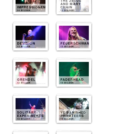
THE JESUS
AND MARY
IMPRESSIONEN
CHAIN
34 BILDER
15 BILDER
DEVISION
FEUERSCHWANZ
13 BILDER
13 BILDER
GRENDEL
FADERHEAD
12 BILDER
10 BILDER
SOLITARY
YE BANISHED
EXPERIMENTS
PRIVATEERS
10 BILDER
10 BILDER