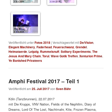
7 BILDER
6 BILDER
TORUL
6 BILDER
Veröffentlicht unter
Fotos 2018
|
Verschlagwortet mit
De/Vision
,
Elegant Machinery
,
Faderhead
,
Feuerschwanz
,
Grendel
,
Heimataerde
,
Leipzig
,
Rummelsnuff
,
Solitary Experiments
,
The
Jesus And Mary Chain
,
Torul
,
Wave Gotik Treffen
,
Xenturion Prime
,
Ye Banished Privateers
Amphi Festival 2017 – Teil 1
Veröffentlicht am
25. Juli 2017
von
Sven Bähr
Köln (Tanzbrunnen), 22.07.2017
mit Die Krupps, VNV Nation, Fields of the Nephilim, Diary of
Dreams, Lord Of The Lost, Nachtmahr, Kite, Frozen Plasma,