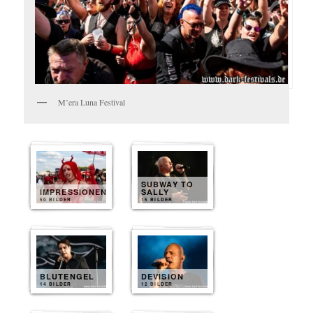
M’era Luna Festival
SUBWAY TO
IMPRESSIONEN
SALLY
50 BILDER
15 BILDER
BLUTENGEL
DEVISION
14 BILDER
12 BILDER