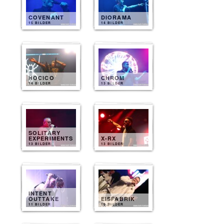
COVENANT
DIORAMA
15 BILDER
14 BILDER
HOCICO
CHROM
14 BILDER
13 BILDER
SOLITARY
EXPERIMENTS
X-RX
13 BILDER
13 BILDER
INTENT
OUTTAKE
EISFABRIK
11 BILDER
10 BILDER