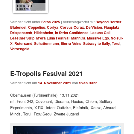
CORLYX
7 BILDER
Veröffentlicht unter
Fotos 2025
|
Verschlagwortet mit
Beyond Border
,
Blutengel
,
Coppelius
,
Corlyx
,
Corvus Corax
,
De/Vision
,
Flugplatz
Drispenstedt
,
Hildesheim
,
In Strict Confidence
,
Lacuna Coil
,
Leaether Strip
,
M'era Luna Festival
,
Manntra
,
Massive Ego
,
Noisuf-
X
,
Rotersand
,
Schattenmann
,
Sierra Veins
,
Subway to Sally
,
Torul
,
Versengold
E-Tropolis Festival 2021
Veröffentlicht am
14. November 2021
von
Sven Bähr
Oberhausen (Turbinenhalle), 13.11.2021
mit Front 242, Covenant, Diorama, Hocico, Chrom, Solitary
Experiments, X-RX, Intent Outtake, Eisfabrik, Xotox, Absurd
Minds, Torul, Fix8:Sed8, Zweite Jugend