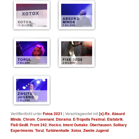
ABSURD
XOTOX
MINDS
10 BILDER
7 BILDER
TORUL
FIX8 SED8
7 BILDER
8 BILDER
ZWEITE
JUGEND
7 BILDER
Veröffentlicht unter
Fotos 2021
|
Verschlagwortet mit
[x]-Rx
,
Absurd
Minds
,
Chrom
,
Covenant
,
Diorama
,
E-Tropolis Festival
,
Eisfabrik
,
Fix8:Sed8
,
Front 242
,
Hocico
,
Intent Outtake
,
Oberhausen
,
Solitary
Experiments
,
Torul
,
Turbinenhalle
,
Xotox
,
Zweite Jugend