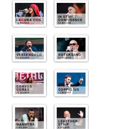
IN STRICT
LACUNA COIL
CONFIDENCE
12 BILDER
12 BILDER
VERSENGOLD
ROTERSAND
11 BILDER
11 BILDER
CORVUS
CORAX
COPPELIUS
11 BILDER
11 BILDER
LEAETHER
MANNTRA
STRIP
9 BILDER
8 BILDER