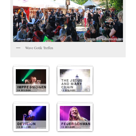
Wave Gotik Treffen
THE JESUS
AND MARY
IMPRESSIONEN
CHAIN
34 BILDER
15 BILDER
DEVISION
FEUERSCHWANZ
13 BILDER
13 BILDER