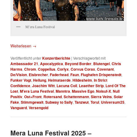
M’era Luna Festival
Weiterlesen
→
Veröffentlicht unter
Konzertberichte
|
Verschlagwortet mit
Ambassador 21
,
Apocalyptica
,
Beyond Border
,
Blutengel
,
Chris
Harms
,
Chrom
,
Coppelius
,
Corlyx
,
Corvus Corax
,
Covenant
,
De/Vision
,
Eisbrecher
,
Faderhead
,
Faun
,
Flughafen Drispenstedt
,
Funker Vogt
,
Heilung
,
Heimataerde
,
Hildesheim
,
In Strict
Confidence
,
Joachim Witt
,
Lacuna Coil
,
Leaether Strip
,
Lord Of The
Lost
,
M'era Luna Festival
,
Manntra
,
Massive Ego
,
Noisuf-X
,
Null
Positiv
,
Ost+Front
,
Rotersand
,
Schattenmann
,
Sierra Veins
,
Solar
Fake
,
Stimmgewalt
,
Subway to Sally
,
Tanzwut
,
Torul
,
Universum25
,
Vanguard
,
Versengold
Mera Luna Festival 2025 –