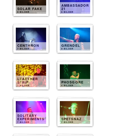
AMBASSADOR
SOLAR FAKE
21
8 BILDER
6 BILDER
CENTHRON
GRENDEL
7 BILDER
8 BILDER
LEAETHER
STRIP
PHOSGORE
7 BILDER
5 BILDER
SOLITARY
EXPERIMENTS
SPETSNAZ
7 BILDER
7 BILDER