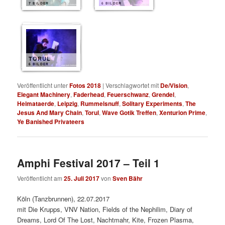
7 BILDER
6 BILDER
TORUL
6 BILDER
Veröffentlicht unter
Fotos 2018
|
Verschlagwortet mit
De/Vision
,
Elegant Machinery
,
Faderhead
,
Feuerschwanz
,
Grendel
,
Heimataerde
,
Leipzig
,
Rummelsnuff
,
Solitary Experiments
,
The
Jesus And Mary Chain
,
Torul
,
Wave Gotik Treffen
,
Xenturion Prime
,
Ye Banished Privateers
Amphi Festival 2017 – Teil 1
Veröffentlicht am
25. Juli 2017
von
Sven Bähr
Köln (Tanzbrunnen), 22.07.2017
mit Die Krupps, VNV Nation, Fields of the Nephilim, Diary of
Dreams, Lord Of The Lost, Nachtmahr, Kite, Frozen Plasma,