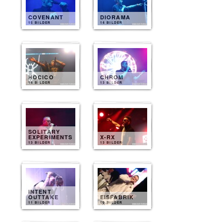
COVENANT
DIORAMA
15 BILDER
14 BILDER
HOCICO
CHROM
14 BILDER
13 BILDER
SOLITARY
EXPERIMENTS
X-RX
13 BILDER
13 BILDER
INTENT
OUTTAKE
EISFABRIK
11 BILDER
10 BILDER