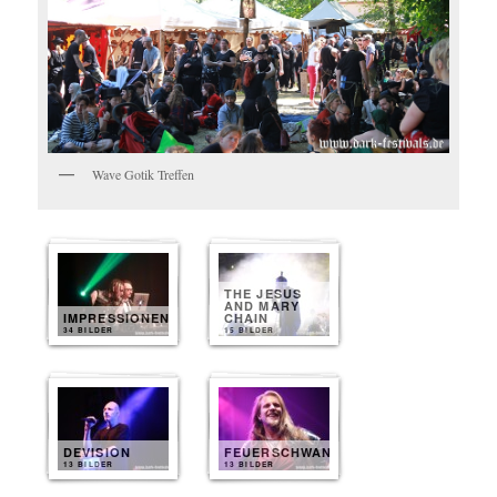
Wave Gotik Treffen
THE JESUS
AND MARY
IMPRESSIONEN
CHAIN
34 BILDER
15 BILDER
DEVISION
FEUERSCHWANZ
13 BILDER
13 BILDER