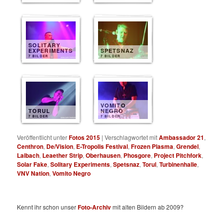
SOLITARY
EXPERIMENTS
SPETSNAZ
7 BILDER
7 BILDER
VOMITO
TORUL
NEGRO
7 BILDER
7 BILDER
Veröffentlicht unter
Fotos 2015
|
Verschlagwortet mit
Ambassador 21
,
Centhron
,
De/Vision
,
E-Tropolis Festival
,
Frozen Plasma
,
Grendel
,
Laibach
,
Leaether Strip
,
Oberhausen
,
Phosgore
,
Project Pitchfork
,
Solar Fake
,
Solitary Experiments
,
Spetsnaz
,
Torul
,
Turbinenhalle
,
VNV Nation
,
Vomito Negro
Kennt ihr schon unser
Foto-Archiv
mit alten Bildern ab 2009?