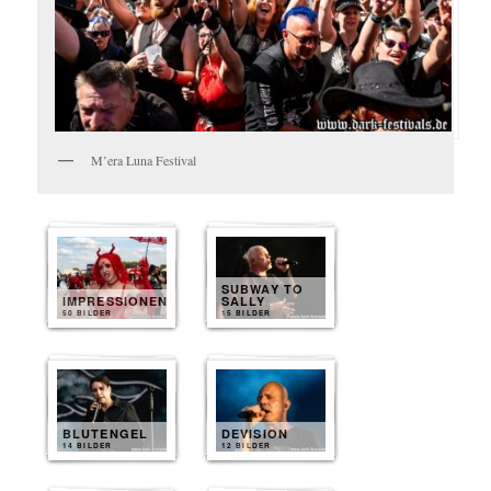
M’era Luna Festival
SUBWAY TO
IMPRESSIONEN
SALLY
50 BILDER
15 BILDER
BLUTENGEL
DEVISION
14 BILDER
12 BILDER