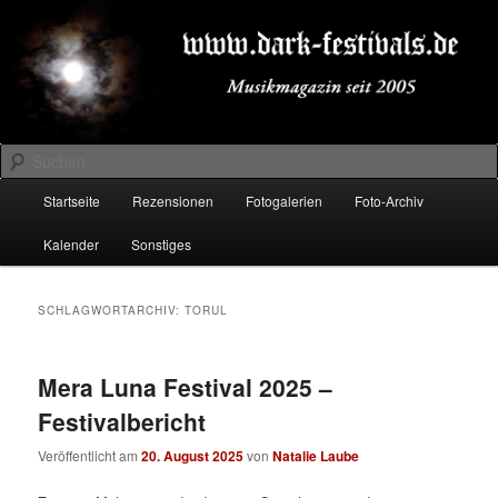
Zum
Zum
Musikmagazin seit 2005
primären
sekundären
Inhalt
Inhalt
springen
springen
DARK-FESTIVALS.DE
Suchen
Hauptmenü
Startseite
Rezensionen
Fotogalerien
Foto-Archiv
Kalender
Sonstiges
SCHLAGWORTARCHIV:
TORUL
Mera Luna Festival 2025 –
Festivalbericht
Veröffentlicht am
20. August 2025
von
Natalie Laube