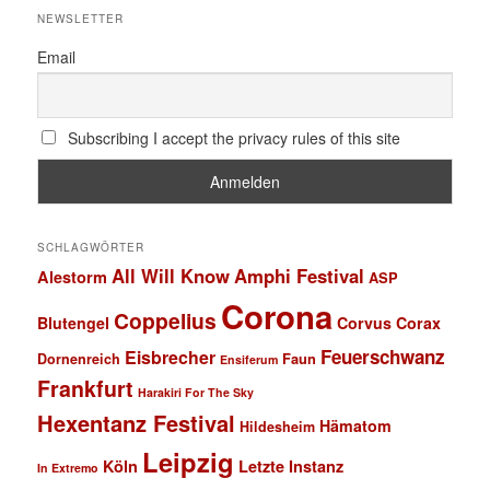
NEWSLETTER
Email
Subscribing I accept the privacy rules of this site
SCHLAGWÖRTER
All Will Know
Amphi Festival
Alestorm
ASP
Corona
Coppelius
Blutengel
Corvus Corax
Feuerschwanz
Eisbrecher
Faun
Dornenreich
Ensiferum
Frankfurt
Harakiri For The Sky
Hexentanz Festival
Hämatom
Hildesheim
Leipzig
Köln
Letzte Instanz
In Extremo