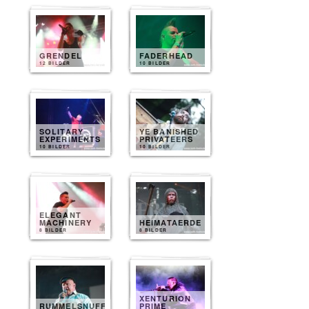
GRENDEL
FADERHEAD
12 BILDER
10 BILDER
SOLITARY
YE BANISHED
EXPERIMENTS
PRIVATEERS
10 BILDER
10 BILDER
ELEGANT
MACHINERY
HEIMATAERDE
8 BILDER
8 BILDER
XENTURION
RUMMELSNUFF
PRIME