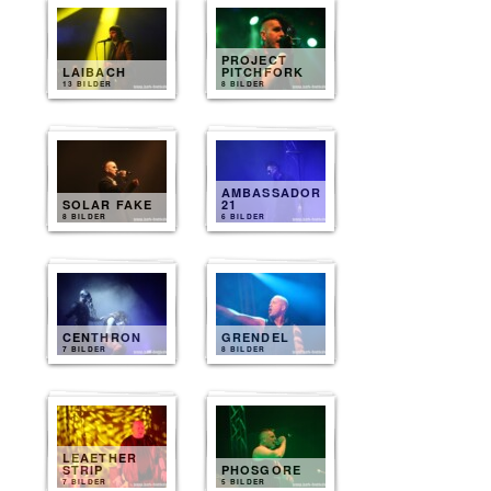
PROJECT
LAIBACH
PITCHFORK
13 BILDER
8 BILDER
AMBASSADOR
SOLAR FAKE
21
8 BILDER
6 BILDER
CENTHRON
GRENDEL
7 BILDER
8 BILDER
LEAETHER
STRIP
PHOSGORE
7 BILDER
5 BILDER