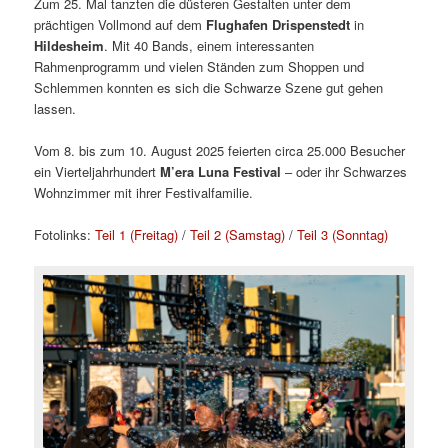
Zum 25. Mal tanzten die düsteren Gestalten unter dem
prächtigen Vollmond auf dem
Flughafen Drispenstedt
in
Hildesheim
. Mit 40 Bands, einem interessanten
Rahmenprogramm und vielen Ständen zum Shoppen und
Schlemmen konnten es sich die Schwarze Szene gut gehen
lassen.
Vom 8. bis zum 10. August 2025 feierten circa 25.000 Besucher
ein Vierteljahrhundert
M’era Luna Festival
– oder ihr Schwarzes
Wohnzimmer mit ihrer Festivalfamilie.
Fotolinks:
Teil 1 (Freitag)
/
Teil 2 (Samstag)
/
Teil 3 (Sonntag)