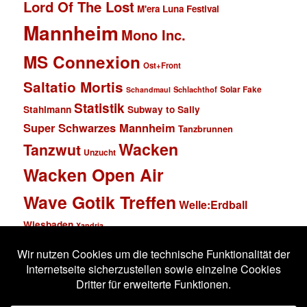
Lord Of The Lost
M'era Luna Festival
Mannheim
Mono Inc.
MS Connexion
Ost+Front
Saltatio Mortis
Solar Fake
Schlachthof
Schandmaul
Statistik
Stahlmann
Subway to Sally
Super Schwarzes Mannheim
Tanzbrunnen
Wacken
Tanzwut
Unzucht
Wacken Open Air
Wave Gotik Treffen
Welle:Erdball
Wiesbaden
Xandria
Impressum