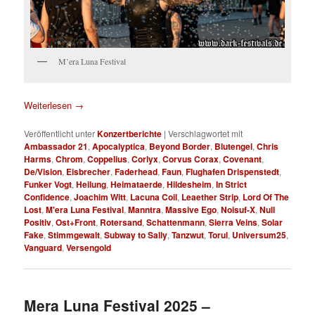
M’era Luna Festival
Weiterlesen
→
Veröffentlicht unter
Konzertberichte
|
Verschlagwortet mit
Ambassador 21
,
Apocalyptica
,
Beyond Border
,
Blutengel
,
Chris
Harms
,
Chrom
,
Coppelius
,
Corlyx
,
Corvus Corax
,
Covenant
,
De/Vision
,
Eisbrecher
,
Faderhead
,
Faun
,
Flughafen Drispenstedt
,
Funker Vogt
,
Heilung
,
Heimataerde
,
Hildesheim
,
In Strict
Confidence
,
Joachim Witt
,
Lacuna Coil
,
Leaether Strip
,
Lord Of The
Lost
,
M'era Luna Festival
,
Manntra
,
Massive Ego
,
Noisuf-X
,
Null
Positiv
,
Ost+Front
,
Rotersand
,
Schattenmann
,
Sierra Veins
,
Solar
Fake
,
Stimmgewalt
,
Subway to Sally
,
Tanzwut
,
Torul
,
Universum25
,
Vanguard
,
Versengold
Mera Luna Festival 2025 –