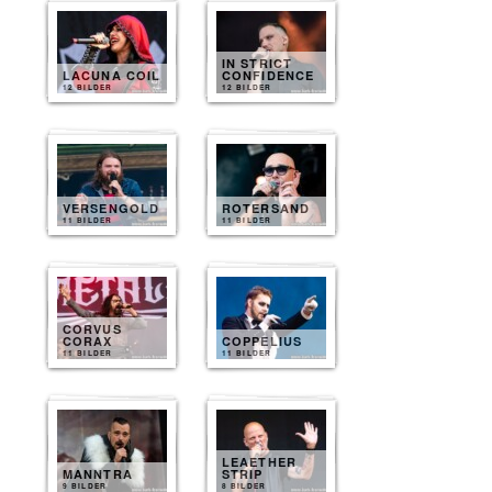
IN STRICT
LACUNA COIL
CONFIDENCE
12 BILDER
12 BILDER
VERSENGOLD
ROTERSAND
11 BILDER
11 BILDER
CORVUS
CORAX
COPPELIUS
11 BILDER
11 BILDER
LEAETHER
MANNTRA
STRIP
9 BILDER
8 BILDER