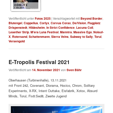
CORLYX
7 BILDER
Veröffentlicht unter
Fotos 2025
|
Verschlagwortet mit
Beyond Border
,
Blutengel
,
Coppelius
,
Corlyx
,
Corvus Corax
,
De/Vision
,
Flugplatz
Drispenstedt
,
Hildesheim
,
In Strict Confidence
,
Lacuna Coil
,
Leaether Strip
,
M'era Luna Festival
,
Manntra
,
Massive Ego
,
Noisuf-
X
,
Rotersand
,
Schattenmann
,
Sierra Veins
,
Subway to Sally
,
Torul
,
Versengold
E-Tropolis Festival 2021
Veröffentlicht am
14. November 2021
von
Sven Bähr
Oberhausen (Turbinenhalle), 13.11.2021
mit Front 242, Covenant, Diorama, Hocico, Chrom, Solitary
Experiments, X-RX, Intent Outtake, Eisfabrik, Xotox, Absurd
Minds, Torul, Fix8:Sed8, Zweite Jugend