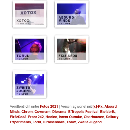
ABSURD
XOTOX
MINDS
10 BILDER
7 BILDER
TORUL
FIX8 SED8
7 BILDER
8 BILDER
ZWEITE
JUGEND
7 BILDER
Veröffentlicht unter
Fotos 2021
|
Verschlagwortet mit
[x]-Rx
,
Absurd
Minds
,
Chrom
,
Covenant
,
Diorama
,
E-Tropolis Festival
,
Eisfabrik
,
Fix8:Sed8
,
Front 242
,
Hocico
,
Intent Outtake
,
Oberhausen
,
Solitary
Experiments
,
Torul
,
Turbinenhalle
,
Xotox
,
Zweite Jugend