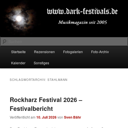
Zum
Zum
Musikmagazin seit 2005
primären
sekundären
Inhalt
Inhalt
springen
springen
DARK-FESTIVALS.DE
Suchen
Hauptmenü
Startseite
Rezensionen
Fotogalerien
Foto-Archiv
Kalender
Sonstiges
SCHLAGWORTARCHIV:
STAHLMANN
Rockharz Festival 2026 –
Festivalbericht
Veröffentlicht am
10. Juli 2026
von
Sven Bähr