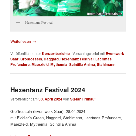
Hexentanz Festival
Weiterlesen
→
Veröffentlicht unter
Konzertberichte
|
Verschlagwortet mit
Eventwerk
Saar
,
Großrosseln
,
Haggard
,
Hexentanz Festival
,
Lacrimas
Profundere
,
Maerzfeld
,
Mythemia
,
Scintilla Anima
,
Stahlmann
Hexentanz Festival 2024
Veröffentlicht am
30. April 2024
von
Stefan Frühauf
Großrosseln (Eventwerk Saar), 28.04.2024
mit Fiddler’s Green, Haggard, Stahlmann, Lacrimas Profundere,
Maerzfeld, Mythemia, Scintilla Anima