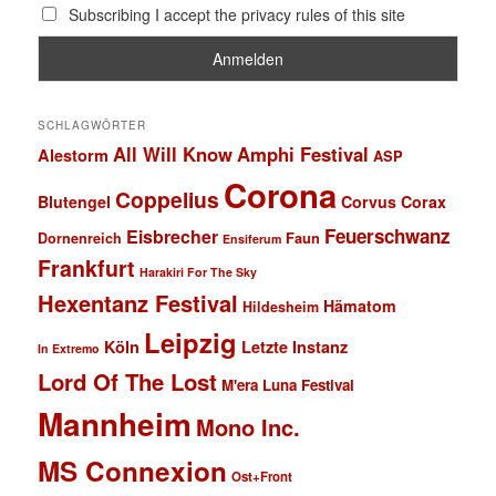
Subscribing I accept the privacy rules of this site
SCHLAGWÖRTER
All Will Know
Amphi Festival
Alestorm
ASP
Corona
Coppelius
Blutengel
Corvus Corax
Feuerschwanz
Eisbrecher
Faun
Dornenreich
Ensiferum
Frankfurt
Harakiri For The Sky
Hexentanz Festival
Hämatom
Hildesheim
Leipzig
Köln
Letzte Instanz
In Extremo
Lord Of The Lost
M'era Luna Festival
Mannheim
Mono Inc.
MS Connexion
Ost+Front