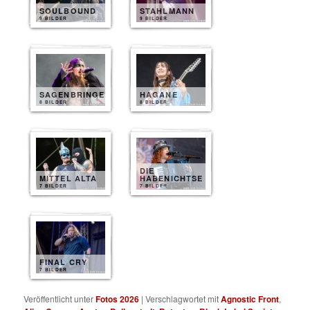
SOULBOUND
STAHLMANN
9 BILDER
9 BILDER
SAGENBRINGER
HAGANE
8 BILDER
8 BILDER
DIE
MITTEL ALTA
HABENICHTSE
7 BILDER
7 BILDER
FINAL CRY
7 BILDER
Veröffentlicht unter
Fotos 2026
|
Verschlagwortet mit
Agnostic Front
,