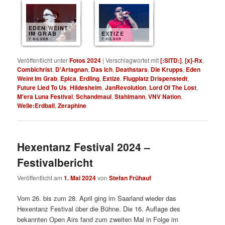
EDEN WEINT
IM GRAB
EXTIZE
7 BILDER
7 BILDER
Veröffentlicht unter
Fotos 2024
|
Verschlagwortet mit
[:SITD:]
,
[x]-Rx
,
Combichrist
,
D'Artagnan
,
Das Ich
,
Deathstars
,
Die Krupps
,
Eden
Weint Im Grab
,
Epica
,
Erdling
,
Extize
,
Flugplatz Drispenstedt
,
Future Lied To Us
,
Hildesheim
,
JanRevolution
,
Lord Of The Lost
,
M'era Luna Festival
,
Schandmaul
,
Stahlmann
,
VNV Nation
,
Welle:Erdball
,
Zeraphine
Hexentanz Festival 2024 –
Festivalbericht
Veröffentlicht am
1. Mai 2024
von
Stefan Frühauf
Vom 26. bis zum 28. April ging im Saarland wieder das
Hexentanz Festival über die Bühne. Die 16. Auflage des
bekannten Open Airs fand zum zweiten Mal in Folge im