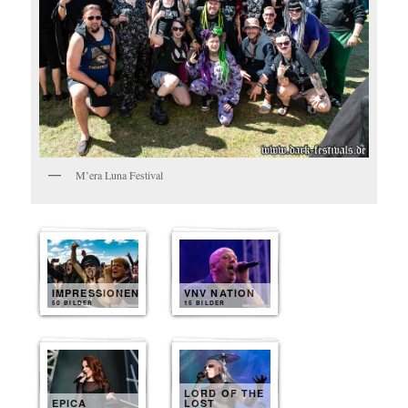
M’era Luna Festival
IMPRESSIONEN
VNV NATION
50 BILDER
15 BILDER
LORD OF THE
EPICA
LOST