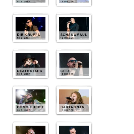
15 BILDER
14 BILDER
DIE KRUPPS
SCHANDMAUL
12 BILDER
12 BILDER
DEATHSTARS
SITD
10 BILDER
10 BILDER
COMBICHRIST
DARTAGNAN
10 BILDER
10 BILDER