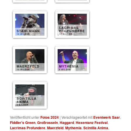
LACRIMAS
STAHLMANN
PROFUNDERE
12 BILDER
12 BILDER
MAERZFELD
MYTHEMIA
10 BILDER
8 BILDER
SCINTILLA
ANIMA
6 BILDER
Veröffentlicht unter
Fotos 2024
|
Verschlagwortet mit
Eventwerk Saar
,
Fiddler's Green
,
Großrosseln
,
Haggard
,
Hexentanz Festival
,
Lacrimas Profundere
,
Maerzfeld
,
Mythemia
,
Scintilla Anima
,