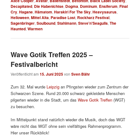
Alice Cooper
,
Avatar
,
Ballenstedt
,
Betonton
,
Black Label Society
,
Decapitated
,
Die Habenichtse
,
Dogma
,
Dominum
,
Ensiferum
,
Final
Cry
,
Hagane
,
Hämatom
,
Harakiri For The Sky
,
Heavysaurus
,
Helloween
,
Mittel Alta
,
Paradise Lost
,
Rockharz Festival
,
Sagenbringer
,
Soulbound
,
Stahlmann
,
Steve'n'Seagulls
,
The
Haunted
,
Warmen
Wave Gotik Treffen 2025 –
Festivalbericht
Veröffentlicht am
15. Juni 2025
von
Sven Bähr
Zum 32. Mal wurde
Leipzig
an Pfingsten wieder zum Zentrum der
Schwarzen Szene. Rund 20.000 schwarz gekleidete Menschen
pilgerten wieder in die Stadt, um das
Wave Gotik Treffen
(WGT)
zu besuchen.
Im Mittelpunkt stand natürlich wieder die Musik, doch das WGT
wäre nicht das WGT ohne sein vielfältiges Rahmenprogramm.
Hier unser Rückblick!