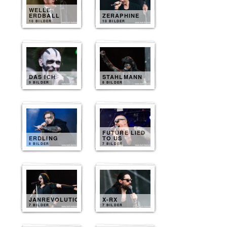
WELLE
ERDBALL
ZERAPHINE
10 BILDER
10 BILDER
DAS ICH
STAHLMANN
9 BILDER
8 BILDER
FUTURE LIED
ERDLING
TO US
8 BILDER
7 BILDER
JANREVOLUTION
X-RX
7 BILDER
7 BILDER