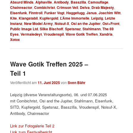
Absurd Minds
,
Alphaville
,
Antibody
,
Basszilla
,
Camouflage
,
Chainreactor
,
Combichrist
,
Crimson Veil
,
Delva
,
Drab Majesty
,
Eisenfunk
,
Finntroll
,
Funker Vogt
,
Haggefugg
,
Janus
,
Joachim Witt
,
Kite
,
Klangstabil
,
Kupfergold
,
L’Âme Immortelle
,
Leipzig
,
Letzte
Instanz
,
New Model Army
,
Noisuf-X
,
Osi an the Jupiter
,
Ost+Front
,
Public Image Ltd
,
Silke Bischoff
,
Spetsnaz
,
Stahlmann
,
The 69
Eyes
,
Vermaledeyt
,
Vroudenspil
,
Wave Gotik Treffen
,
Xandria
,
Xotox
Wave Gotik Treffen 2025 –
Teil 1
Veröffentlicht am
11. Juni 2025
von
Sven Bähr
Leipzig (diverse Veranstaltungsorte), 06. und 07.06.2025
mit Combichrist, Osi and the Jupiter, Stahlmann, Eisenfunk,
SITD, Kupfergold, Spetsnaz, Basszilla, Vroudenspil, Noisuf-X,
Antibody, Chainreactor
Link zur Fotogalerie Teil 2
Link zum Festivalbericht