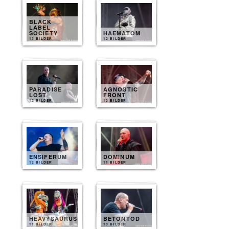
BLACK
LABEL
SOCIETY
HAEMATOM
13 BILDER
12 BILDER
PARADISE
AGNOSTIC
LOST
FRONT
12 BILDER
12 BILDER
ENSIFERUM
DOMINUM
12 BILDER
11 BILDER
HEAVYSAURUS
BETONTOD
11 BILDER
10 BILDER