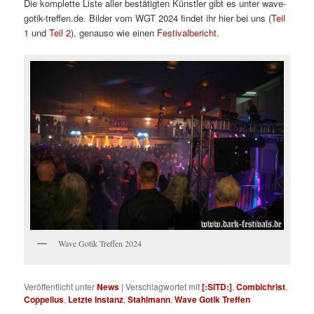
Die komplette Liste aller bestätigten Künstler gibt es unter wave-
gotik-treffen.de. Bilder vom WGT 2024 findet ihr hier bei uns (
Teil
1
und
Teil 2
), genauso wie einen
Festivalbericht
.
Wave Gotik Treffen 2024
Veröffentlicht unter
News
|
Verschlagwortet mit
[:SITD:]
,
Combichrist
,
Coppelius
,
Letzte Instanz
,
Stahlmann
,
Wave Gotik Treffen