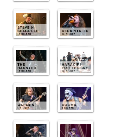
STEVE N
SEAGULLS
DECAPITATED
10 BILDER
10 BILDER
THE
HARAKIRI
HAUNTED
FOR THE SKY
10 BILDER
10 BILDER
WARMEN
DOGMA
9 BILDER
9 BILDER