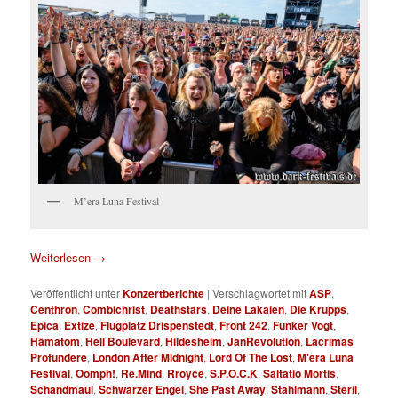
M’era Luna Festival
Weiterlesen
→
Veröffentlicht unter
Konzertberichte
|
Verschlagwortet mit
ASP
,
Centhron
,
Combichrist
,
Deathstars
,
Deine Lakaien
,
Die Krupps
,
Epica
,
Extize
,
Flugplatz Drispenstedt
,
Front 242
,
Funker Vogt
,
Hämatom
,
Hell Boulevard
,
Hildesheim
,
JanRevolution
,
Lacrimas
Profundere
,
London After Midnight
,
Lord Of The Lost
,
M'era Luna
Festival
,
Oomph!
,
Re.Mind
,
Rroyce
,
S.P.O.C.K
,
Saltatio Mortis
,
Schandmaul
,
Schwarzer Engel
,
She Past Away
,
Stahlmann
,
Steril
,