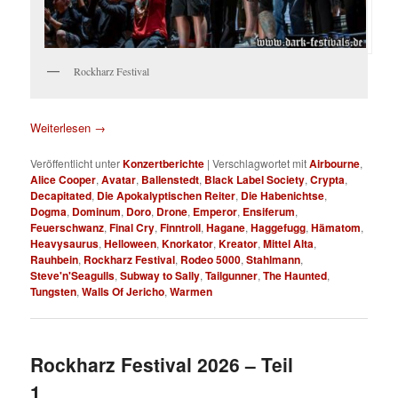
Rockharz Festival
Weiterlesen
→
Veröffentlicht unter
Konzertberichte
|
Verschlagwortet mit
Airbourne
,
Alice Cooper
,
Avatar
,
Ballenstedt
,
Black Label Society
,
Crypta
,
Decapitated
,
Die Apokalyptischen Reiter
,
Die Habenichtse
,
Dogma
,
Dominum
,
Doro
,
Drone
,
Emperor
,
Ensiferum
,
Feuerschwanz
,
Final Cry
,
Finntroll
,
Hagane
,
Haggefugg
,
Hämatom
,
Heavysaurus
,
Helloween
,
Knorkator
,
Kreator
,
Mittel Alta
,
Rauhbein
,
Rockharz Festival
,
Rodeo 5000
,
Stahlmann
,
Steve'n'Seagulls
,
Subway to Sally
,
Tailgunner
,
The Haunted
,
Tungsten
,
Walls Of Jericho
,
Warmen
Rockharz Festival 2026 – Teil
1