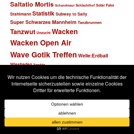
Saltatio Mortis
Solar Fake
Schlachthof
Schandmaul
Statistik
Stahlmann
Subway to Sally
Super Schwarzes Mannheim
Tanzbrunnen
Wacken
Tanzwut
Unzucht
Wacken Open Air
Wave Gotik Treffen
Welle:Erdball
Wiesbaden
Xandria
Impressum
Datenschutzerklärung
Stolz präsentiert von WordPress