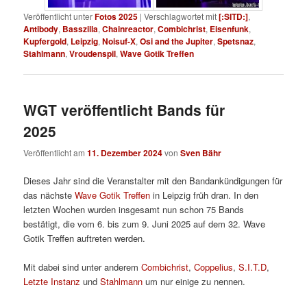
Veröffentlicht unter
Fotos 2025
|
Verschlagwortet mit
[:SITD:]
,
Antibody
,
Basszilla
,
Chainreactor
,
Combichrist
,
Eisenfunk
,
Kupfergold
,
Leipzig
,
Noisuf-X
,
Osi and the Jupiter
,
Spetsnaz
,
Stahlmann
,
Vroudenspil
,
Wave Gotik Treffen
WGT veröffentlicht Bands für
2025
Veröffentlicht am
11. Dezember 2024
von
Sven Bähr
Dieses Jahr sind die Veranstalter mit den Bandankündigungen für
das nächste
Wave Gotik Treffen
in Leipzig früh dran. In den
letzten Wochen wurden insgesamt nun schon 75 Bands
bestätigt, die vom 6. bis zum 9. Juni 2025 auf dem 32. Wave
Gotik Treffen auftreten werden.
Mit dabei sind unter anderem
Combichrist
,
Coppelius
,
S.I.T.D
,
Letzte Instanz
und
Stahlmann
um nur einige zu nennen.