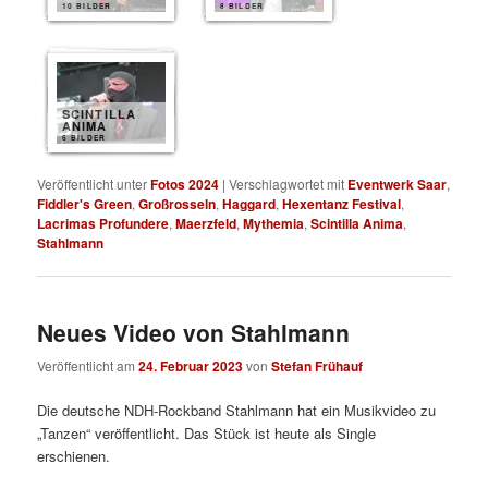
10 BILDER
8 BILDER
SCINTILLA
ANIMA
6 BILDER
Veröffentlicht unter
Fotos 2024
|
Verschlagwortet mit
Eventwerk Saar
,
Fiddler's Green
,
Großrosseln
,
Haggard
,
Hexentanz Festival
,
Lacrimas Profundere
,
Maerzfeld
,
Mythemia
,
Scintilla Anima
,
Stahlmann
Neues Video von Stahlmann
Veröffentlicht am
24. Februar 2023
von
Stefan Frühauf
Die deutsche NDH-Rockband Stahlmann hat ein Musikvideo zu
„Tanzen“ veröffentlicht. Das Stück ist heute als Single
erschienen.