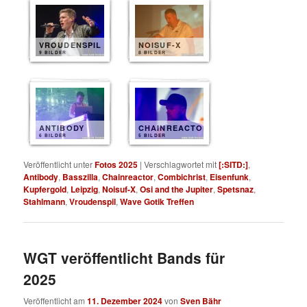
VROUDENSPIL
NOISUF-X
9 BILDER
8 BILDER
ANTIBODY
CHAINREACTOR
6 BILDER
5 BILDER
Veröffentlicht unter
Fotos 2025
|
Verschlagwortet mit
[:SITD:]
,
Antibody
,
Basszilla
,
Chainreactor
,
Combichrist
,
Eisenfunk
,
Kupfergold
,
Leipzig
,
Noisuf-X
,
Osi and the Jupiter
,
Spetsnaz
,
Stahlmann
,
Vroudenspil
,
Wave Gotik Treffen
WGT veröffentlicht Bands für
2025
Veröffentlicht am
11. Dezember 2024
von
Sven Bähr