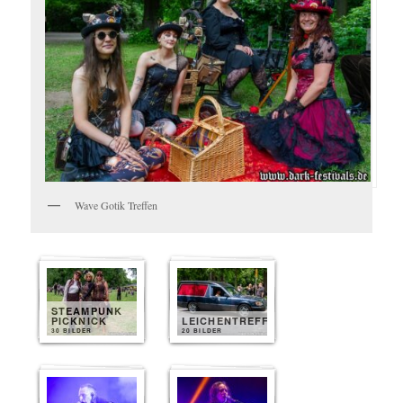
Wave Gotik Treffen
STEAMPUNK
PICKNICK
LEICHENTREFF
30 BILDER
20 BILDER