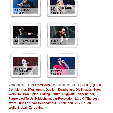
FUTURE LIED
ERDLING
TO US
8 BILDER
7 BILDER
JANREVOLUTION
X-RX
7 BILDER
7 BILDER
EDEN WEINT
IM GRAB
EXTIZE
7 BILDER
7 BILDER
Veröffentlicht unter
Fotos 2024
|
Verschlagwortet mit
[:SITD:]
,
[x]-Rx
,
Combichrist
,
D'Artagnan
,
Das Ich
,
Deathstars
,
Die Krupps
,
Eden
Weint Im Grab
,
Epica
,
Erdling
,
Extize
,
Flugplatz Drispenstedt
,
Future Lied To Us
,
Hildesheim
,
JanRevolution
,
Lord Of The Lost
,
M'era Luna Festival
,
Schandmaul
,
Stahlmann
,
VNV Nation
,
Welle:Erdball
,
Zeraphine