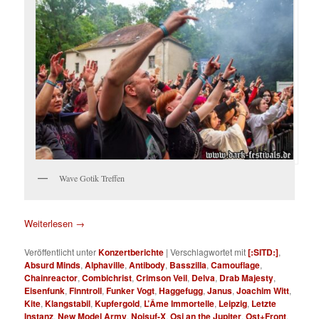
Wave Gotik Treffen
Weiterlesen
→
Veröffentlicht unter
Konzertberichte
|
Verschlagwortet mit
[:SITD:]
,
Absurd Minds
,
Alphaville
,
Antibody
,
Basszilla
,
Camouflage
,
Chainreactor
,
Combichrist
,
Crimson Veil
,
Delva
,
Drab Majesty
,
Eisenfunk
,
Finntroll
,
Funker Vogt
,
Haggefugg
,
Janus
,
Joachim Witt
,
Kite
,
Klangstabil
,
Kupfergold
,
L’Âme Immortelle
,
Leipzig
,
Letzte
Instanz
,
New Model Army
,
Noisuf-X
,
Osi an the Jupiter
,
Ost+Front
,