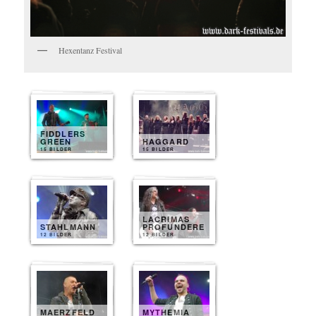
Hexentanz Festival
FIDDLERS
GREEN
HAGGARD
15 BILDER
15 BILDER
LACRIMAS
STAHLMANN
PROFUNDERE
12 BILDER
12 BILDER
MAERZFELD
MYTHEMIA