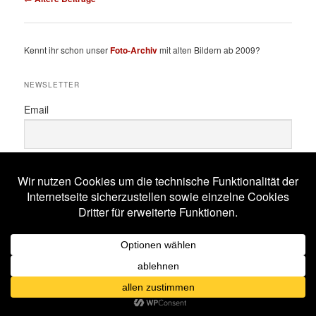
Kennt ihr schon unser
Foto-Archiv
mit alten Bildern ab 2009?
NEWSLETTER
Email
Subscribing I accept the privacy rules of this site
SCHLAGWÖRTER
All Will Know
Amphi Festival
Alestorm
ASP
Corona
Coppelius
Blutengel
Corvus Corax
Feuerschwanz
Eisbrecher
Faun
Dornenreich
Ensiferum