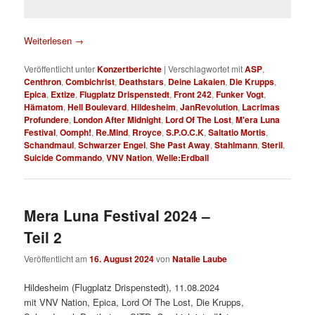
Weiterlesen
→
Veröffentlicht unter
Konzertberichte
|
Verschlagwortet mit
ASP
,
Centhron
,
Combichrist
,
Deathstars
,
Deine Lakaien
,
Die Krupps
,
Epica
,
Extize
,
Flugplatz Drispenstedt
,
Front 242
,
Funker Vogt
,
Hämatom
,
Hell Boulevard
,
Hildesheim
,
JanRevolution
,
Lacrimas
Profundere
,
London After Midnight
,
Lord Of The Lost
,
M'era Luna
Festival
,
Oomph!
,
Re.Mind
,
Rroyce
,
S.P.O.C.K
,
Saltatio Mortis
,
Schandmaul
,
Schwarzer Engel
,
She Past Away
,
Stahlmann
,
Steril
,
Suicide Commando
,
VNV Nation
,
Welle:Erdball
Mera Luna Festival 2024 –
Teil 2
Veröffentlicht am
16. August 2024
von
Natalie Laube
Hildesheim (Flugplatz Drispenstedt), 11.08.2024
mit VNV Nation, Epica, Lord Of The Lost, Die Krupps,