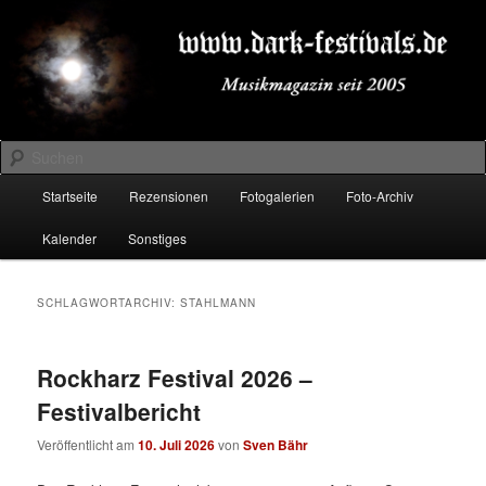
Zum
Zum
Musikmagazin seit 2005
primären
sekundären
Inhalt
Inhalt
springen
springen
DARK-FESTIVALS.DE
Suchen
Hauptmenü
Startseite
Rezensionen
Fotogalerien
Foto-Archiv
Kalender
Sonstiges
SCHLAGWORTARCHIV:
STAHLMANN
Rockharz Festival 2026 –
Festivalbericht
Veröffentlicht am
10. Juli 2026
von
Sven Bähr