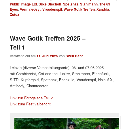
Public Image Ltd
,
Silke Bischoff
,
Spetsnaz
,
Stahlmann
,
The 69
Eyes
,
Vermaledeyt
,
Vroudenspil
,
Wave Gotik Treffen
,
Xandria
,
Xotox
Wave Gotik Treffen 2025 –
Teil 1
Veröffentlicht am
11. Juni 2025
von
Sven Bähr
Leipzig (diverse Veranstaltungsorte), 06. und 07.06.2025
mit Combichrist, Osi and the Jupiter, Stahlmann, Eisenfunk,
SITD, Kupfergold, Spetsnaz, Basszilla, Vroudenspil, Noisuf-X,
Antibody, Chainreactor
Link zur Fotogalerie Teil 2
Link zum Festivalbericht