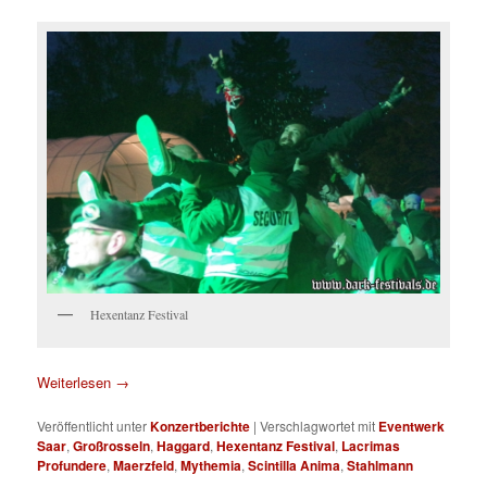
Hexentanz Festival
Weiterlesen
→
Veröffentlicht unter
Konzertberichte
|
Verschlagwortet mit
Eventwerk
Saar
,
Großrosseln
,
Haggard
,
Hexentanz Festival
,
Lacrimas
Profundere
,
Maerzfeld
,
Mythemia
,
Scintilla Anima
,
Stahlmann