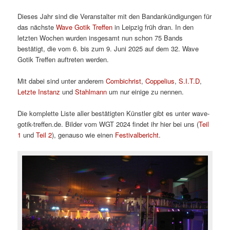
Dieses Jahr sind die Veranstalter mit den Bandankündigungen für
das nächste
Wave Gotik Treffen
in Leipzig früh dran. In den
letzten Wochen wurden insgesamt nun schon 75 Bands
bestätigt, die vom 6. bis zum 9. Juni 2025 auf dem 32. Wave
Gotik Treffen auftreten werden.
Mit dabei sind unter anderem
Combichrist
,
Coppelius
,
S.I.T.D
,
Letzte Instanz
und
Stahlmann
um nur einige zu nennen.
Die komplette Liste aller bestätigten Künstler gibt es unter wave-
gotik-treffen.de. Bilder vom WGT 2024 findet ihr hier bei uns (
Teil
1
und
Teil 2
), genauso wie einen
Festivalbericht
.