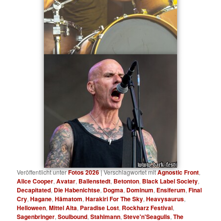
Veröffentlicht unter
Fotos 2026
|
Verschlagwortet mit
Agnostic Front
,
Alice Cooper
,
Avatar
,
Ballenstedt
,
Betonton
,
Black Label Society
,
Decapitated
,
Die Habenichtse
,
Dogma
,
Dominum
,
Ensiferum
,
Final
Cry
,
Hagane
,
Hämatom
,
Harakiri For The Sky
,
Heavysaurus
,
Helloween
,
Mittel Alta
,
Paradise Lost
,
Rockharz Festival
,
Sagenbringer
,
Soulbound
,
Stahlmann
,
Steve'n'Seagulls
,
The