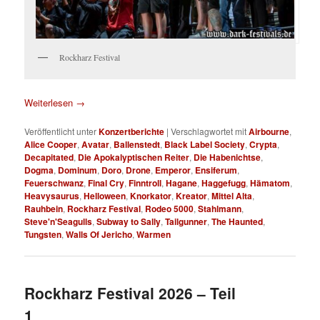
Rockharz Festival
Weiterlesen
→
Veröffentlicht unter
Konzertberichte
|
Verschlagwortet mit
Airbourne
,
Alice Cooper
,
Avatar
,
Ballenstedt
,
Black Label Society
,
Crypta
,
Decapitated
,
Die Apokalyptischen Reiter
,
Die Habenichtse
,
Dogma
,
Dominum
,
Doro
,
Drone
,
Emperor
,
Ensiferum
,
Feuerschwanz
,
Final Cry
,
Finntroll
,
Hagane
,
Haggefugg
,
Hämatom
,
Heavysaurus
,
Helloween
,
Knorkator
,
Kreator
,
Mittel Alta
,
Rauhbein
,
Rockharz Festival
,
Rodeo 5000
,
Stahlmann
,
Steve'n'Seagulls
,
Subway to Sally
,
Tailgunner
,
The Haunted
,
Tungsten
,
Walls Of Jericho
,
Warmen
Rockharz Festival 2026 – Teil
1