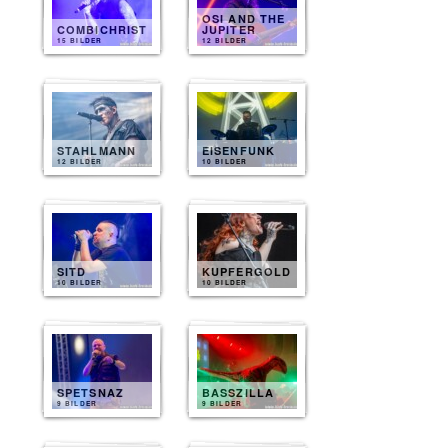
OSI AND THE
COMBICHRIST
JUPITER
15 BILDER
12 BILDER
STAHLMANN
EISENFUNK
12 BILDER
10 BILDER
SITD
KUPFERGOLD
10 BILDER
10 BILDER
SPETSNAZ
BASSZILLA
9 BILDER
9 BILDER