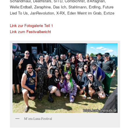
Schandmaul, Deathstars, SITD, Combichrist, d’Artagnan,
Welle:Erdball, Zeraphine, Das Ich, Stahlmann, Erdling, Future
Lied To Us, JanRevolution, X-RX, Eden Weint im Grab, Extize
Link zur Fotogalerie Teil 1
Link zum Festivalbericht
M’era Luna Festival