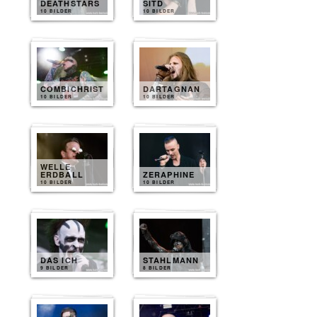
DEATHSTARS
SITD
10 BILDER
10 BILDER
COMBICHRIST
DARTAGNAN
10 BILDER
10 BILDER
WELLE
ERDBALL
ZERAPHINE
10 BILDER
10 BILDER
DAS ICH
STAHLMANN
9 BILDER
8 BILDER