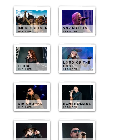
IMPRESSIONEN
VNV NATION
50 BILDER
15 BILDER
LORD OF THE
EPICA
LOST
15 BILDER
14 BILDER
DIE KRUPPS
SCHANDMAUL
12 BILDER
12 BILDER