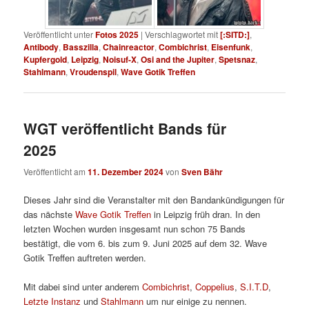
Veröffentlicht unter
Fotos 2025
|
Verschlagwortet mit
[:SITD:]
,
Antibody
,
Basszilla
,
Chainreactor
,
Combichrist
,
Eisenfunk
,
Kupfergold
,
Leipzig
,
Noisuf-X
,
Osi and the Jupiter
,
Spetsnaz
,
Stahlmann
,
Vroudenspil
,
Wave Gotik Treffen
WGT veröffentlicht Bands für
2025
Veröffentlicht am
11. Dezember 2024
von
Sven Bähr
Dieses Jahr sind die Veranstalter mit den Bandankündigungen für
das nächste
Wave Gotik Treffen
in Leipzig früh dran. In den
letzten Wochen wurden insgesamt nun schon 75 Bands
bestätigt, die vom 6. bis zum 9. Juni 2025 auf dem 32. Wave
Gotik Treffen auftreten werden.
Mit dabei sind unter anderem
Combichrist
,
Coppelius
,
S.I.T.D
,
Letzte Instanz
und
Stahlmann
um nur einige zu nennen.