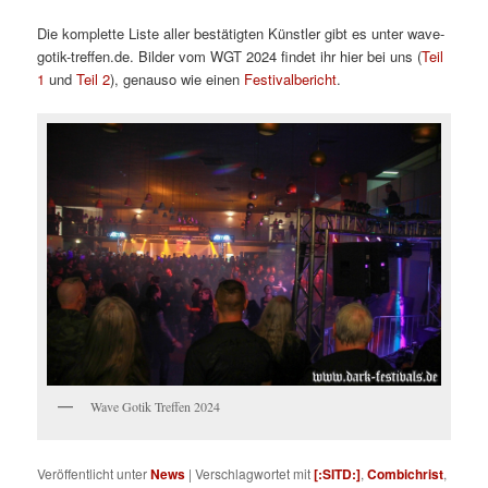
Die komplette Liste aller bestätigten Künstler gibt es unter wave-
gotik-treffen.de. Bilder vom WGT 2024 findet ihr hier bei uns (
Teil
1
und
Teil 2
), genauso wie einen
Festivalbericht
.
Wave Gotik Treffen 2024
Veröffentlicht unter
News
|
Verschlagwortet mit
[:SITD:]
,
Combichrist
,