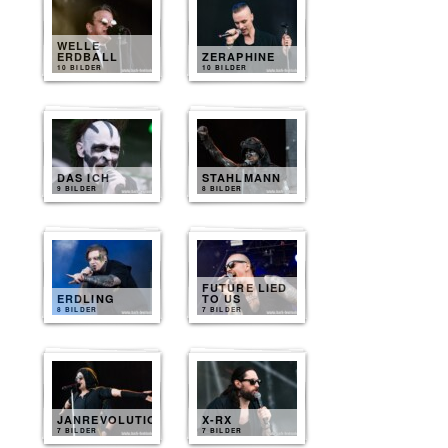
WELLE
ERDBALL
ZERAPHINE
10 BILDER
10 BILDER
DAS ICH
STAHLMANN
9 BILDER
8 BILDER
FUTURE LIED
ERDLING
TO US
8 BILDER
7 BILDER
JANREVOLUTION
X-RX
7 BILDER
7 BILDER