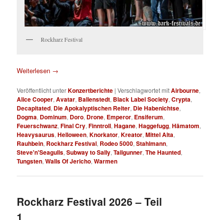
Rockharz Festival
Weiterlesen
→
Veröffentlicht unter
Konzertberichte
|
Verschlagwortet mit
Airbourne
,
Alice Cooper
,
Avatar
,
Ballenstedt
,
Black Label Society
,
Crypta
,
Decapitated
,
Die Apokalyptischen Reiter
,
Die Habenichtse
,
Dogma
,
Dominum
,
Doro
,
Drone
,
Emperor
,
Ensiferum
,
Feuerschwanz
,
Final Cry
,
Finntroll
,
Hagane
,
Haggefugg
,
Hämatom
,
Heavysaurus
,
Helloween
,
Knorkator
,
Kreator
,
Mittel Alta
,
Rauhbein
,
Rockharz Festival
,
Rodeo 5000
,
Stahlmann
,
Steve'n'Seagulls
,
Subway to Sally
,
Tailgunner
,
The Haunted
,
Tungsten
,
Walls Of Jericho
,
Warmen
Rockharz Festival 2026 – Teil
1