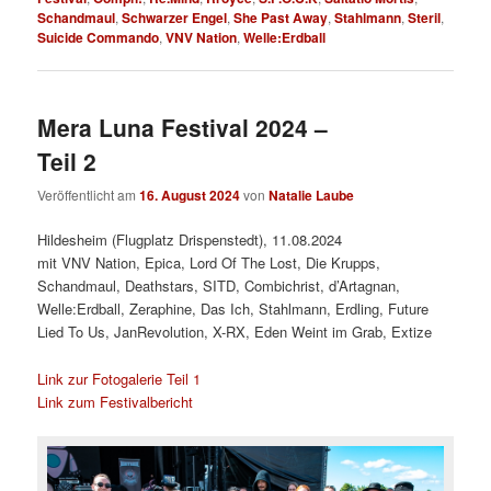
Schandmaul
,
Schwarzer Engel
,
She Past Away
,
Stahlmann
,
Steril
,
Suicide Commando
,
VNV Nation
,
Welle:Erdball
Mera Luna Festival 2024 –
Teil 2
Veröffentlicht am
16. August 2024
von
Natalie Laube
Hildesheim (Flugplatz Drispenstedt), 11.08.2024
mit VNV Nation, Epica, Lord Of The Lost, Die Krupps,
Schandmaul, Deathstars, SITD, Combichrist, d’Artagnan,
Welle:Erdball, Zeraphine, Das Ich, Stahlmann, Erdling, Future
Lied To Us, JanRevolution, X-RX, Eden Weint im Grab, Extize
Link zur Fotogalerie Teil 1
Link zum Festivalbericht