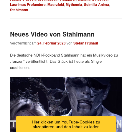
Lacrimas Profundere
,
Maerzfeld
,
Mythemia
,
Scintilla Anima
,
Stahlmann
Neues Video von Stahlmann
Veröffentlicht am
24. Februar 2023
von
Stefan Frühauf
Die deutsche NDH-Rockband Stahlmann hat ein Musikvideo zu
„Tanzen“ veröffentlicht. Das Stück ist heute als Single
erschienen.
Hier klicken um YouTube-Cookies zu
akzeptieren und den Inhalt zu laden