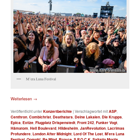
M’era Luna Festival
Weiterlesen
→
Veröffentlicht unter
Konzertberichte
|
Verschlagwortet mit
ASP
,
Centhron
,
Combichrist
,
Deathstars
,
Deine Lakaien
,
Die Krupps
,
Epica
,
Extize
,
Flugplatz Drispenstedt
,
Front 242
,
Funker Vogt
,
Hämatom
,
Hell Boulevard
,
Hildesheim
,
JanRevolution
,
Lacrimas
Profundere
,
London After Midnight
,
Lord Of The Lost
,
M'era Luna
Festival
,
Oomph!
,
Re.Mind
,
Rroyce
,
S.P.O.C.K
,
Saltatio Mortis
,