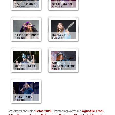
SOULBOUND
STAHLMANN
9 BILDER
9 BILDER
SAGENBRINGER
HAGANE
8 BILDER
8 BILDER
DIE
MITTEL ALTA
HABENICHTSE
7 BILDER
7 BILDER
FINAL CRY
7 BILDER
Veröffentlicht unter
Fotos 2026
|
Verschlagwortet mit
Agnostic Front
,