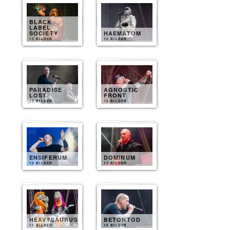
BLACK
LABEL
SOCIETY
HAEMATOM
13 BILDER
12 BILDER
PARADISE
AGNOSTIC
LOST
FRONT
12 BILDER
12 BILDER
ENSIFERUM
DOMINUM
12 BILDER
11 BILDER
HEAVYSAURUS
BETONTOD
11 BILDER
10 BILDER