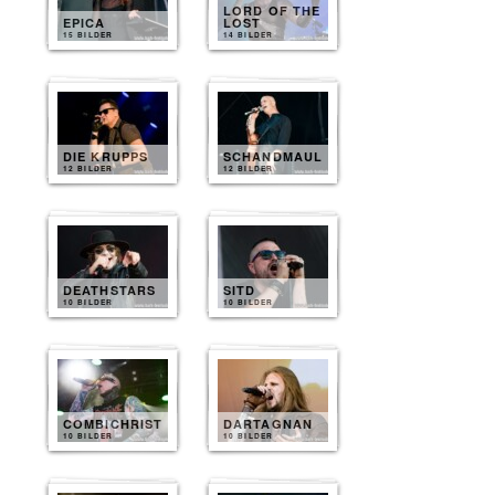
LORD OF THE
EPICA
LOST
15 BILDER
14 BILDER
DIE KRUPPS
SCHANDMAUL
12 BILDER
12 BILDER
DEATHSTARS
SITD
10 BILDER
10 BILDER
COMBICHRIST
DARTAGNAN
10 BILDER
10 BILDER