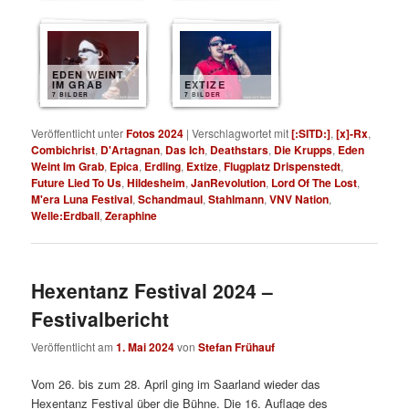
EDEN WEINT
IM GRAB
EXTIZE
7 BILDER
7 BILDER
Veröffentlicht unter
Fotos 2024
|
Verschlagwortet mit
[:SITD:]
,
[x]-Rx
,
Combichrist
,
D'Artagnan
,
Das Ich
,
Deathstars
,
Die Krupps
,
Eden
Weint Im Grab
,
Epica
,
Erdling
,
Extize
,
Flugplatz Drispenstedt
,
Future Lied To Us
,
Hildesheim
,
JanRevolution
,
Lord Of The Lost
,
M'era Luna Festival
,
Schandmaul
,
Stahlmann
,
VNV Nation
,
Welle:Erdball
,
Zeraphine
Hexentanz Festival 2024 –
Festivalbericht
Veröffentlicht am
1. Mai 2024
von
Stefan Frühauf
Vom 26. bis zum 28. April ging im Saarland wieder das
Hexentanz Festival über die Bühne. Die 16. Auflage des