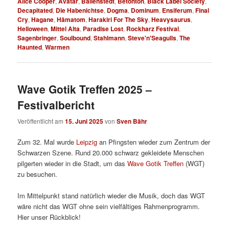
Alice Cooper
,
Avatar
,
Ballenstedt
,
Betonton
,
Black Label Society
,
Decapitated
,
Die Habenichtse
,
Dogma
,
Dominum
,
Ensiferum
,
Final
Cry
,
Hagane
,
Hämatom
,
Harakiri For The Sky
,
Heavysaurus
,
Helloween
,
Mittel Alta
,
Paradise Lost
,
Rockharz Festival
,
Sagenbringer
,
Soulbound
,
Stahlmann
,
Steve'n'Seagulls
,
The
Haunted
,
Warmen
Wave Gotik Treffen 2025 –
Festivalbericht
Veröffentlicht am
15. Juni 2025
von
Sven Bähr
Zum 32. Mal wurde
Leipzig
an Pfingsten wieder zum Zentrum der
Schwarzen Szene. Rund 20.000 schwarz gekleidete Menschen
pilgerten wieder in die Stadt, um das
Wave Gotik Treffen
(WGT)
zu besuchen.
Im Mittelpunkt stand natürlich wieder die Musik, doch das WGT
wäre nicht das WGT ohne sein vielfältiges Rahmenprogramm.
Hier unser Rückblick!