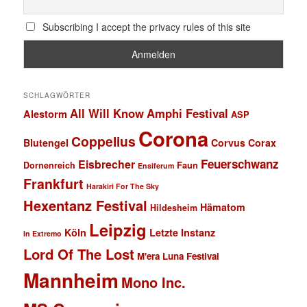
Subscribing I accept the privacy rules of this site
SCHLAGWÖRTER
All Will Know
Amphi Festival
Alestorm
ASP
Corona
Coppelius
Blutengel
Corvus Corax
Feuerschwanz
Eisbrecher
Faun
Dornenreich
Ensiferum
Frankfurt
Harakiri For The Sky
Hexentanz Festival
Hämatom
Hildesheim
Leipzig
Köln
Letzte Instanz
In Extremo
Lord Of The Lost
M'era Luna Festival
Mannheim
Mono Inc.