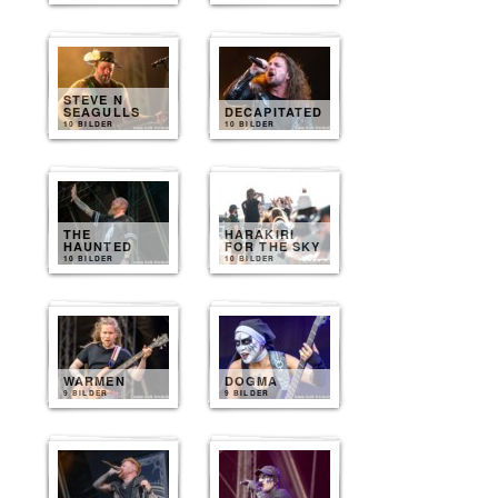
STEVE N
SEAGULLS
DECAPITATED
10 BILDER
10 BILDER
THE
HARAKIRI
HAUNTED
FOR THE SKY
10 BILDER
10 BILDER
WARMEN
DOGMA
9 BILDER
9 BILDER