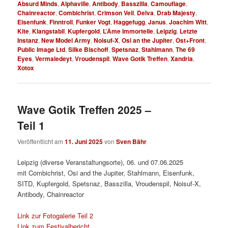
Absurd Minds
,
Alphaville
,
Antibody
,
Basszilla
,
Camouflage
,
Chainreactor
,
Combichrist
,
Crimson Veil
,
Delva
,
Drab Majesty
,
Eisenfunk
,
Finntroll
,
Funker Vogt
,
Haggefugg
,
Janus
,
Joachim Witt
,
Kite
,
Klangstabil
,
Kupfergold
,
L’Âme Immortelle
,
Leipzig
,
Letzte
Instanz
,
New Model Army
,
Noisuf-X
,
Osi an the Jupiter
,
Ost+Front
,
Public Image Ltd
,
Silke Bischoff
,
Spetsnaz
,
Stahlmann
,
The 69
Eyes
,
Vermaledeyt
,
Vroudenspil
,
Wave Gotik Treffen
,
Xandria
,
Xotox
Wave Gotik Treffen 2025 –
Teil 1
Veröffentlicht am
11. Juni 2025
von
Sven Bähr
Leipzig (diverse Veranstaltungsorte), 06. und 07.06.2025
mit Combichrist, Osi and the Jupiter, Stahlmann, Eisenfunk,
SITD, Kupfergold, Spetsnaz, Basszilla, Vroudenspil, Noisuf-X,
Antibody, Chainreactor
Link zur Fotogalerie Teil 2
Link zum Festivalbericht