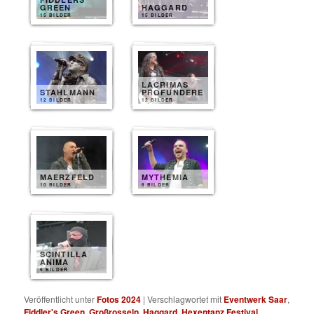
GREEN
HAGGARD
15 BILDER
15 BILDER
LACRIMAS
STAHLMANN
PROFUNDERE
12 BILDER
12 BILDER
MAERZFELD
MYTHEMIA
10 BILDER
8 BILDER
SCINTILLA
ANIMA
6 BILDER
Veröffentlicht unter
Fotos 2024
|
Verschlagwortet mit
Eventwerk Saar
,
Fiddler's Green
,
Großrosseln
,
Haggard
,
Hexentanz Festival
,