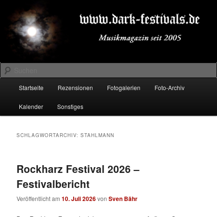
Zum
Zum
Musikmagazin seit 2005
primären
sekundären
Inhalt
Inhalt
springen
springen
DARK-FESTIVALS.DE
Suchen
Hauptmenü
Startseite
Rezensionen
Fotogalerien
Foto-Archiv
Kalender
Sonstiges
SCHLAGWORTARCHIV:
STAHLMANN
Rockharz Festival 2026 –
Festivalbericht
Veröffentlicht am
10. Juli 2026
von
Sven Bähr