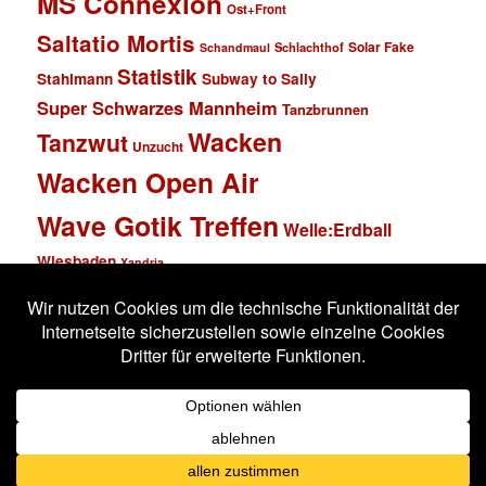
MS Connexion
Ost+Front
Saltatio Mortis
Solar Fake
Schlachthof
Schandmaul
Statistik
Stahlmann
Subway to Sally
Super Schwarzes Mannheim
Tanzbrunnen
Wacken
Tanzwut
Unzucht
Wacken Open Air
Wave Gotik Treffen
Welle:Erdball
Wiesbaden
Xandria
Impressum
Datenschutzerklärung
Stolz präsentiert von WordPress