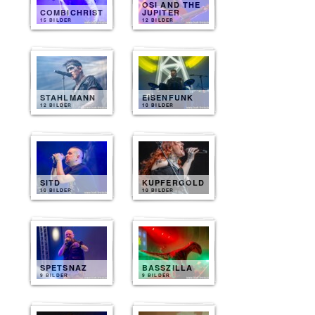
OSI AND THE
COMBICHRIST
JUPITER
15 BILDER
12 BILDER
STAHLMANN
EISENFUNK
12 BILDER
10 BILDER
SITD
KUPFERGOLD
10 BILDER
10 BILDER
SPETSNAZ
BASSZILLA
9 BILDER
9 BILDER