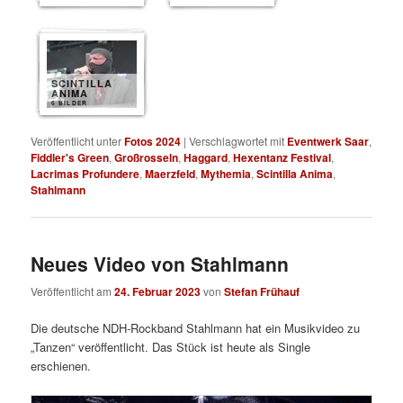
SCINTILLA
ANIMA
6 BILDER
Veröffentlicht unter
Fotos 2024
|
Verschlagwortet mit
Eventwerk Saar
,
Fiddler's Green
,
Großrosseln
,
Haggard
,
Hexentanz Festival
,
Lacrimas Profundere
,
Maerzfeld
,
Mythemia
,
Scintilla Anima
,
Stahlmann
Neues Video von Stahlmann
Veröffentlicht am
24. Februar 2023
von
Stefan Frühauf
Die deutsche NDH-Rockband Stahlmann hat ein Musikvideo zu
„Tanzen“ veröffentlicht. Das Stück ist heute als Single
erschienen.