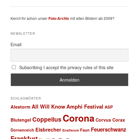
Kennt ihr schon unser
Foto-Archiv
mit alten Bildern ab 2009?
NEWSLETTER
Email
Subscribing I accept the privacy rules of this site
SCHLAGWÖRTER
All Will Know
Amphi Festival
Alestorm
ASP
Corona
Coppelius
Blutengel
Corvus Corax
Feuerschwanz
Eisbrecher
Faun
Dornenreich
Ensiferum
Frankfurt