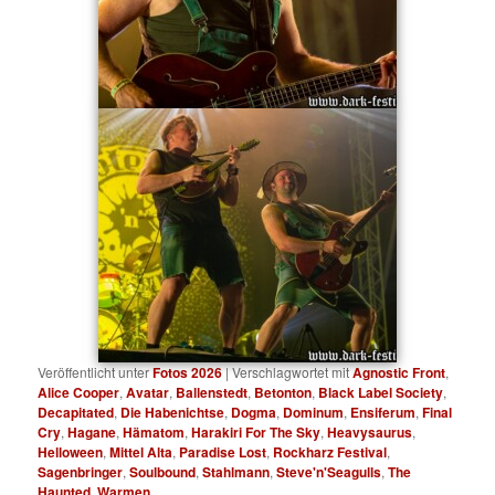
Veröffentlicht unter
Fotos 2026
|
Verschlagwortet mit
Agnostic Front
,
Alice Cooper
,
Avatar
,
Ballenstedt
,
Betonton
,
Black Label Society
,
Decapitated
,
Die Habenichtse
,
Dogma
,
Dominum
,
Ensiferum
,
Final
Cry
,
Hagane
,
Hämatom
,
Harakiri For The Sky
,
Heavysaurus
,
Helloween
,
Mittel Alta
,
Paradise Lost
,
Rockharz Festival
,
Sagenbringer
,
Soulbound
,
Stahlmann
,
Steve'n'Seagulls
,
The
Haunted
,
Warmen