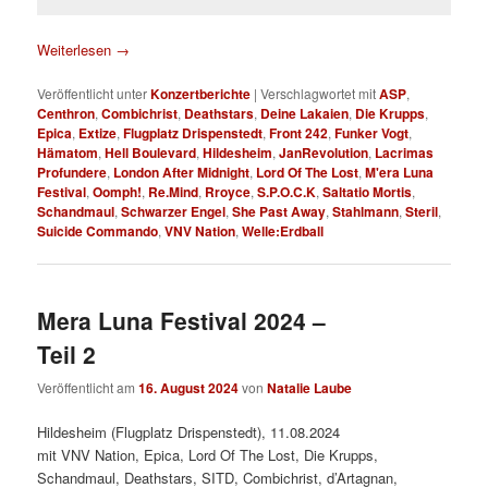
Weiterlesen
→
Veröffentlicht unter
Konzertberichte
|
Verschlagwortet mit
ASP
,
Centhron
,
Combichrist
,
Deathstars
,
Deine Lakaien
,
Die Krupps
,
Epica
,
Extize
,
Flugplatz Drispenstedt
,
Front 242
,
Funker Vogt
,
Hämatom
,
Hell Boulevard
,
Hildesheim
,
JanRevolution
,
Lacrimas
Profundere
,
London After Midnight
,
Lord Of The Lost
,
M'era Luna
Festival
,
Oomph!
,
Re.Mind
,
Rroyce
,
S.P.O.C.K
,
Saltatio Mortis
,
Schandmaul
,
Schwarzer Engel
,
She Past Away
,
Stahlmann
,
Steril
,
Suicide Commando
,
VNV Nation
,
Welle:Erdball
Mera Luna Festival 2024 –
Teil 2
Veröffentlicht am
16. August 2024
von
Natalie Laube
Hildesheim (Flugplatz Drispenstedt), 11.08.2024
mit VNV Nation, Epica, Lord Of The Lost, Die Krupps,
Schandmaul, Deathstars, SITD, Combichrist, d’Artagnan,