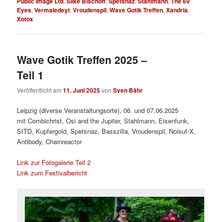
Public Image Ltd
,
Silke Bischoff
,
Spetsnaz
,
Stahlmann
,
The 69
Eyes
,
Vermaledeyt
,
Vroudenspil
,
Wave Gotik Treffen
,
Xandria
,
Xotox
Wave Gotik Treffen 2025 –
Teil 1
Veröffentlicht am
11. Juni 2025
von
Sven Bähr
Leipzig (diverse Veranstaltungsorte), 06. und 07.06.2025
mit Combichrist, Osi and the Jupiter, Stahlmann, Eisenfunk,
SITD, Kupfergold, Spetsnaz, Basszilla, Vroudenspil, Noisuf-X,
Antibody, Chainreactor
Link zur Fotogalerie Teil 2
Link zum Festivalbericht