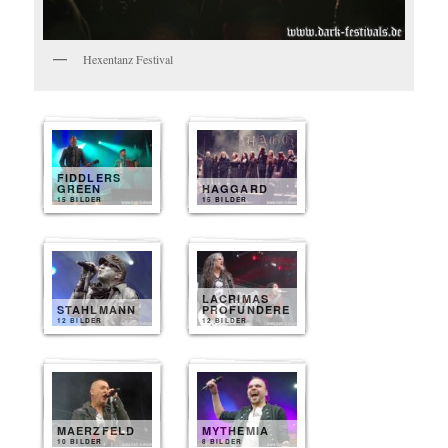
Hexentanz Festival
FIDDLERS
GREEN
HAGGARD
15 BILDER
15 BILDER
LACRIMAS
STAHLMANN
PROFUNDERE
12 BILDER
12 BILDER
MAERZFELD
MYTHEMIA
10 BILDER
8 BILDER