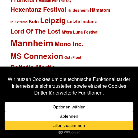
Harakiri For The Sky
Hexentanz Festival
Hämatom
Hildesheim
Leipzig
Köln
Letzte Instanz
In Extremo
Lord Of The Lost
M'era Luna Festival
Mannheim
Mono Inc.
MS Connexion
Ost+Front
Saltatio Mortis
Solar Fake
Schlachthof
Schandmaul
Statistik
Stahlmann
Subway to Sally
Super Schwarzes Mannheim
Tanzbrunnen
Wacken
Tanzwut
Unzucht
Wacken Open Air
Wave Gotik Treffen
Welle:Erdball
Wiesbaden
Xandria