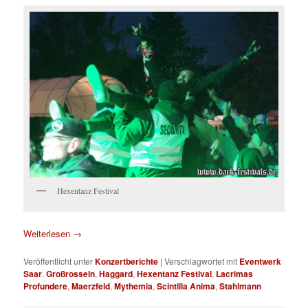
Hexentanz Festival
Weiterlesen
→
Veröffentlicht unter
Konzertberichte
|
Verschlagwortet mit
Eventwerk
Saar
,
Großrosseln
,
Haggard
,
Hexentanz Festival
,
Lacrimas
Profundere
,
Maerzfeld
,
Mythemia
,
Scintilla Anima
,
Stahlmann