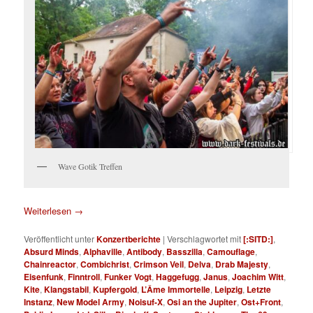
Wave Gotik Treffen
Weiterlesen
→
Veröffentlicht unter
Konzertberichte
|
Verschlagwortet mit
[:SITD:]
,
Absurd Minds
,
Alphaville
,
Antibody
,
Basszilla
,
Camouflage
,
Chainreactor
,
Combichrist
,
Crimson Veil
,
Delva
,
Drab Majesty
,
Eisenfunk
,
Finntroll
,
Funker Vogt
,
Haggefugg
,
Janus
,
Joachim Witt
,
Kite
,
Klangstabil
,
Kupfergold
,
L’Âme Immortelle
,
Leipzig
,
Letzte
Instanz
,
New Model Army
,
Noisuf-X
,
Osi an the Jupiter
,
Ost+Front
,