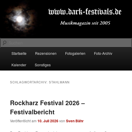
Zum
Zum
Musikmagazin seit 2005
primären
sekundären
Inhalt
Inhalt
springen
springen
DARK-FESTIVALS.DE
Suchen
Hauptmenü
Startseite
Rezensionen
Fotogalerien
Foto-Archiv
Kalender
Sonstiges
SCHLAGWORTARCHIV:
STAHLMANN
Rockharz Festival 2026 –
Festivalbericht
Veröffentlicht am
10. Juli 2026
von
Sven Bähr