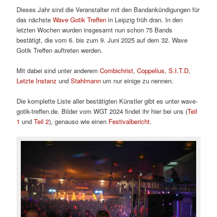
Dieses Jahr sind die Veranstalter mit den Bandankündigungen für
das nächste
Wave Gotik Treffen
in Leipzig früh dran. In den
letzten Wochen wurden insgesamt nun schon 75 Bands
bestätigt, die vom 6. bis zum 9. Juni 2025 auf dem 32. Wave
Gotik Treffen auftreten werden.
Mit dabei sind unter anderem
Combichrist
,
Coppelius
,
S.I.T.D
,
Letzte Instanz
und
Stahlmann
um nur einige zu nennen.
Die komplette Liste aller bestätigten Künstler gibt es unter wave-
gotik-treffen.de. Bilder vom WGT 2024 findet ihr hier bei uns (
Teil
1
und
Teil 2
), genauso wie einen
Festivalbericht
.