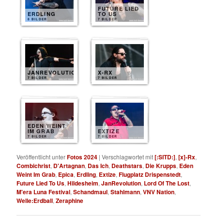
FUTURE LIED
ERDLING
TO US
8 BILDER
7 BILDER
JANREVOLUTION
X-RX
7 BILDER
7 BILDER
EDEN WEINT
IM GRAB
EXTIZE
7 BILDER
7 BILDER
Veröffentlicht unter
Fotos 2024
|
Verschlagwortet mit
[:SITD:]
,
[x]-Rx
,
Combichrist
,
D'Artagnan
,
Das Ich
,
Deathstars
,
Die Krupps
,
Eden
Weint Im Grab
,
Epica
,
Erdling
,
Extize
,
Flugplatz Drispenstedt
,
Future Lied To Us
,
Hildesheim
,
JanRevolution
,
Lord Of The Lost
,
M'era Luna Festival
,
Schandmaul
,
Stahlmann
,
VNV Nation
,
Welle:Erdball
,
Zeraphine