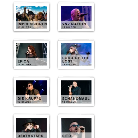
IMPRESSIONEN
VNV NATION
50 BILDER
15 BILDER
LORD OF THE
EPICA
LOST
15 BILDER
14 BILDER
DIE KRUPPS
SCHANDMAUL
12 BILDER
12 BILDER
DEATHSTARS
SITD