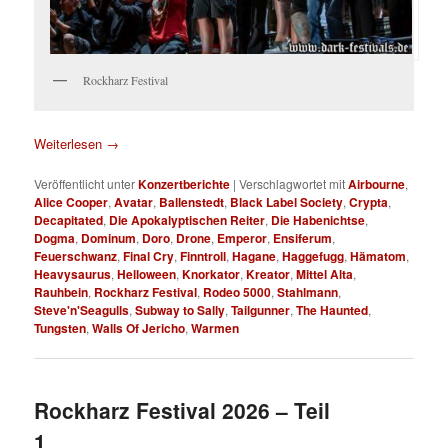
Rockharz Festival
Weiterlesen
→
Veröffentlicht unter
Konzertberichte
|
Verschlagwortet mit
Airbourne
,
Alice Cooper
,
Avatar
,
Ballenstedt
,
Black Label Society
,
Crypta
,
Decapitated
,
Die Apokalyptischen Reiter
,
Die Habenichtse
,
Dogma
,
Dominum
,
Doro
,
Drone
,
Emperor
,
Ensiferum
,
Feuerschwanz
,
Final Cry
,
Finntroll
,
Hagane
,
Haggefugg
,
Hämatom
,
Heavysaurus
,
Helloween
,
Knorkator
,
Kreator
,
Mittel Alta
,
Rauhbein
,
Rockharz Festival
,
Rodeo 5000
,
Stahlmann
,
Steve'n'Seagulls
,
Subway to Sally
,
Tailgunner
,
The Haunted
,
Tungsten
,
Walls Of Jericho
,
Warmen
Rockharz Festival 2026 – Teil
1