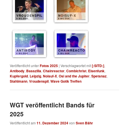
VROUDENSPIL
NOISUF-X
9 BILDER
8 BILDER
ANTIBODY
CHAINREACTOR
6 BILDER
5 BILDER
Veröffentlicht unter
Fotos 2025
|
Verschlagwortet mit
[:SITD:]
,
Antibody
,
Basszilla
,
Chainreactor
,
Combichrist
,
Eisenfunk
,
Kupfergold
,
Leipzig
,
Noisuf-X
,
Osi and the Jupiter
,
Spetsnaz
,
Stahlmann
,
Vroudenspil
,
Wave Gotik Treffen
WGT veröffentlicht Bands für
2025
Veröffentlicht am
11. Dezember 2024
von
Sven Bähr