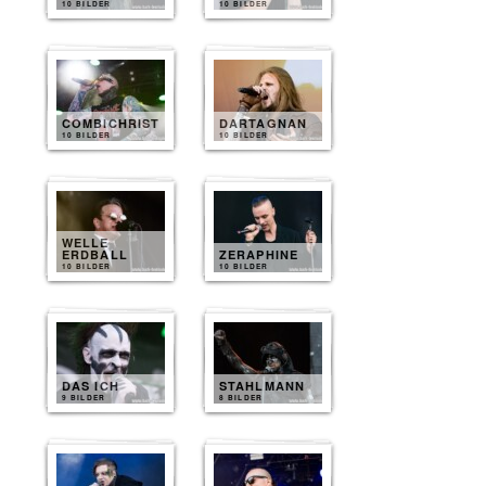
10 BILDER
10 BILDER
COMBICHRIST
DARTAGNAN
10 BILDER
10 BILDER
WELLE
ERDBALL
ZERAPHINE
10 BILDER
10 BILDER
DAS ICH
STAHLMANN
9 BILDER
8 BILDER