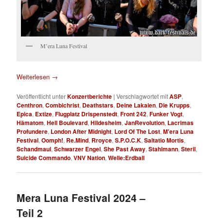
M’era Luna Festival
Weiterlesen
→
Veröffentlicht unter
Konzertberichte
|
Verschlagwortet mit
ASP
,
Centhron
,
Combichrist
,
Deathstars
,
Deine Lakaien
,
Die Krupps
,
Epica
,
Extize
,
Flugplatz Drispenstedt
,
Front 242
,
Funker Vogt
,
Hämatom
,
Hell Boulevard
,
Hildesheim
,
JanRevolution
,
Lacrimas
Profundere
,
London After Midnight
,
Lord Of The Lost
,
M'era Luna
Festival
,
Oomph!
,
Re.Mind
,
Rroyce
,
S.P.O.C.K
,
Saltatio Mortis
,
Schandmaul
,
Schwarzer Engel
,
She Past Away
,
Stahlmann
,
Steril
,
Suicide Commando
,
VNV Nation
,
Welle:Erdball
Mera Luna Festival 2024 –
Teil 2