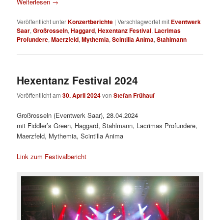
Weiterlesen
→
Veröffentlicht unter
Konzertberichte
|
Verschlagwortet mit
Eventwerk
Saar
,
Großrosseln
,
Haggard
,
Hexentanz Festival
,
Lacrimas
Profundere
,
Maerzfeld
,
Mythemia
,
Scintilla Anima
,
Stahlmann
Hexentanz Festival 2024
Veröffentlicht am
30. April 2024
von
Stefan Frühauf
Großrosseln (Eventwerk Saar), 28.04.2024
mit Fiddler’s Green, Haggard, Stahlmann, Lacrimas Profundere,
Maerzfeld, Mythemia, Scintilla Anima
Link zum Festivalbericht