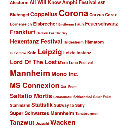
All Will Know
Amphi Festival
Alestorm
ASP
Corona
Coppelius
Blutengel
Corvus Corax
Feuerschwanz
Eisbrecher
Faun
Dornenreich
Ensiferum
Frankfurt
Harakiri For The Sky
Hexentanz Festival
Hämatom
Hildesheim
Leipzig
Köln
Letzte Instanz
In Extremo
Lord Of The Lost
M'era Luna Festival
Mannheim
Mono Inc.
MS Connexion
Ost+Front
Saltatio Mortis
Solar Fake
Schlachthof
Schandmaul
Statistik
Stahlmann
Subway to Sally
Super Schwarzes Mannheim
Tanzbrunnen
Wacken
Tanzwut
Unzucht