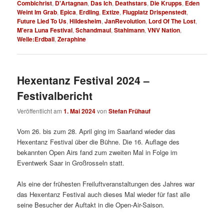
Combichrist
,
D'Artagnan
,
Das Ich
,
Deathstars
,
Die Krupps
,
Eden
Weint Im Grab
,
Epica
,
Erdling
,
Extize
,
Flugplatz Drispenstedt
,
Future Lied To Us
,
Hildesheim
,
JanRevolution
,
Lord Of The Lost
,
M'era Luna Festival
,
Schandmaul
,
Stahlmann
,
VNV Nation
,
Welle:Erdball
,
Zeraphine
Hexentanz Festival 2024 –
Festivalbericht
Veröffentlicht am
1. Mai 2024
von
Stefan Frühauf
Vom 26. bis zum 28. April ging im Saarland wieder das
Hexentanz Festival über die Bühne. Die 16. Auflage des
bekannten Open Airs fand zum zweiten Mal in Folge im
Eventwerk Saar in Großrosseln statt.
Als eine der frühesten Freiluftveranstaltungen des Jahres war
das Hexentanz Festival auch dieses Mal wieder für fast alle
seine Besucher der Auftakt in die Open-Air-Saison.