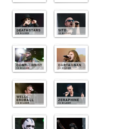
DEATHSTARS
SITD
10 BILDER
10 BILDER
COMBICHRIST
DARTAGNAN
10 BILDER
10 BILDER
WELLE
ERDBALL
ZERAPHINE
10 BILDER
10 BILDER