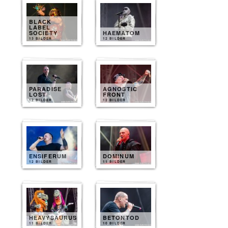
BLACK
LABEL
SOCIETY
HAEMATOM
13 BILDER
12 BILDER
PARADISE
AGNOSTIC
LOST
FRONT
12 BILDER
12 BILDER
ENSIFERUM
DOMINUM
12 BILDER
11 BILDER
HEAVYSAURUS
BETONTOD
11 BILDER
10 BILDER