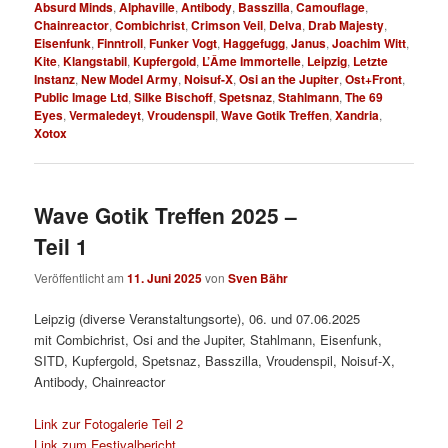
Absurd Minds
,
Alphaville
,
Antibody
,
Basszilla
,
Camouflage
,
Chainreactor
,
Combichrist
,
Crimson Veil
,
Delva
,
Drab Majesty
,
Eisenfunk
,
Finntroll
,
Funker Vogt
,
Haggefugg
,
Janus
,
Joachim Witt
,
Kite
,
Klangstabil
,
Kupfergold
,
L’Âme Immortelle
,
Leipzig
,
Letzte
Instanz
,
New Model Army
,
Noisuf-X
,
Osi an the Jupiter
,
Ost+Front
,
Public Image Ltd
,
Silke Bischoff
,
Spetsnaz
,
Stahlmann
,
The 69
Eyes
,
Vermaledeyt
,
Vroudenspil
,
Wave Gotik Treffen
,
Xandria
,
Xotox
Wave Gotik Treffen 2025 –
Teil 1
Veröffentlicht am
11. Juni 2025
von
Sven Bähr
Leipzig (diverse Veranstaltungsorte), 06. und 07.06.2025
mit Combichrist, Osi and the Jupiter, Stahlmann, Eisenfunk,
SITD, Kupfergold, Spetsnaz, Basszilla, Vroudenspil, Noisuf-X,
Antibody, Chainreactor
Link zur Fotogalerie Teil 2
Link zum Festivalbericht