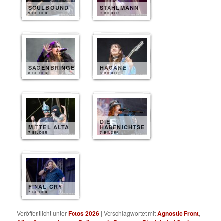
SOULBOUND
STAHLMANN
9 BILDER
9 BILDER
SAGENBRINGER
HAGANE
8 BILDER
8 BILDER
DIE
MITTEL ALTA
HABENICHTSE
7 BILDER
7 BILDER
FINAL CRY
7 BILDER
Veröffentlicht unter
Fotos 2026
|
Verschlagwortet mit
Agnostic Front
,