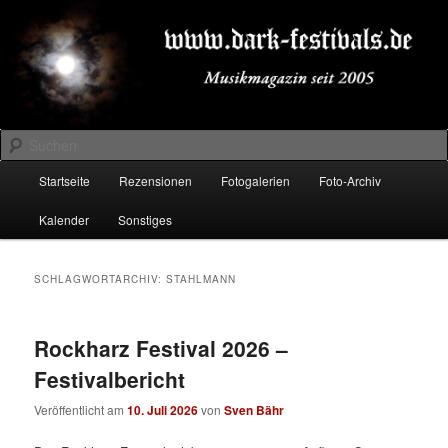
Zum
Zum
Musikmagazin seit 2005
primären
sekundären
Inhalt
Inhalt
springen
springen
DARK-FESTIVALS.DE
Suchen
Hauptmenü
Startseite
Rezensionen
Fotogalerien
Foto-Archiv
Kalender
Sonstiges
SCHLAGWORTARCHIV:
STAHLMANN
Rockharz Festival 2026 –
Festivalbericht
Veröffentlicht am
10. Juli 2026
von
Sven Bähr