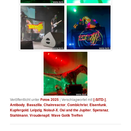
Veröffentlicht unter
Fotos 2025
|
Verschlagwortet mit
[:SITD:]
,
Antibody
,
Basszilla
,
Chainreactor
,
Combichrist
,
Eisenfunk
,
Kupfergold
,
Leipzig
,
Noisuf-X
,
Osi and the Jupiter
,
Spetsnaz
,
Stahlmann
,
Vroudenspil
,
Wave Gotik Treffen