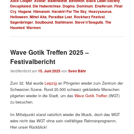
Alice Cooper
,
Avatar
,
Ballenstedt
,
Betonton
,
Black Label Society
,
Decapitated
,
Die Habenichtse
,
Dogma
,
Dominum
,
Ensiferum
,
Final
Cry
,
Hagane
,
Hämatom
,
Harakiri For The Sky
,
Heavysaurus
,
Helloween
,
Mittel Alta
,
Paradise Lost
,
Rockharz Festival
,
Sagenbringer
,
Soulbound
,
Stahlmann
,
Steve'n'Seagulls
,
The
Haunted
,
Warmen
Wave Gotik Treffen 2025 –
Festivalbericht
Veröffentlicht am
15. Juni 2025
von
Sven Bähr
Zum 32. Mal wurde
Leipzig
an Pfingsten wieder zum Zentrum der
Schwarzen Szene. Rund 20.000 schwarz gekleidete Menschen
pilgerten wieder in die Stadt, um das
Wave Gotik Treffen
(WGT)
zu besuchen.
Im Mittelpunkt stand natürlich wieder die Musik, doch das WGT
wäre nicht das WGT ohne sein vielfältiges Rahmenprogramm.
Hier unser Rückblick!