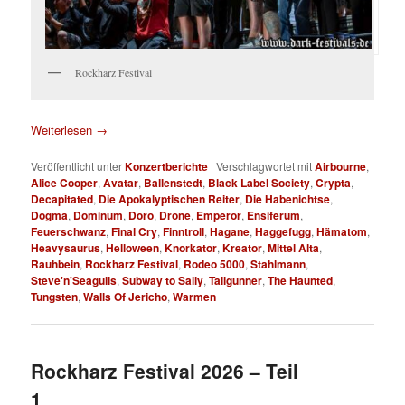
Rockharz Festival
Weiterlesen
→
Veröffentlicht unter
Konzertberichte
|
Verschlagwortet mit
Airbourne
,
Alice Cooper
,
Avatar
,
Ballenstedt
,
Black Label Society
,
Crypta
,
Decapitated
,
Die Apokalyptischen Reiter
,
Die Habenichtse
,
Dogma
,
Dominum
,
Doro
,
Drone
,
Emperor
,
Ensiferum
,
Feuerschwanz
,
Final Cry
,
Finntroll
,
Hagane
,
Haggefugg
,
Hämatom
,
Heavysaurus
,
Helloween
,
Knorkator
,
Kreator
,
Mittel Alta
,
Rauhbein
,
Rockharz Festival
,
Rodeo 5000
,
Stahlmann
,
Steve'n'Seagulls
,
Subway to Sally
,
Tailgunner
,
The Haunted
,
Tungsten
,
Walls Of Jericho
,
Warmen
Rockharz Festival 2026 – Teil
1