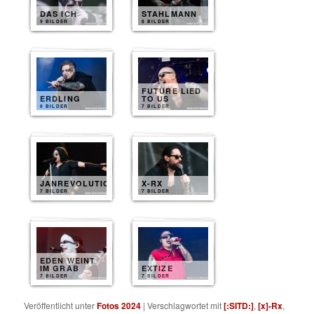
DAS ICH
STAHLMANN
9 BILDER
8 BILDER
FUTURE LIED
ERDLING
TO US
8 BILDER
7 BILDER
JANREVOLUTION
X-RX
7 BILDER
7 BILDER
EDEN WEINT
IM GRAB
EXTIZE
7 BILDER
7 BILDER
Veröffentlicht unter
Fotos 2024
|
Verschlagwortet mit
[:SITD:]
,
[x]-Rx
,