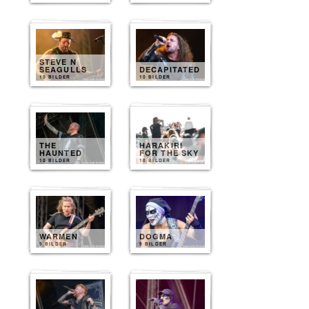
STEVE N
SEAGULLS
DECAPITATED
10 BILDER
10 BILDER
THE
HARAKIRI
HAUNTED
FOR THE SKY
10 BILDER
10 BILDER
WARMEN
DOGMA
9 BILDER
9 BILDER