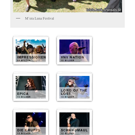
M’era Luna Festival
IMPRESSIONEN
VNV NATION
50 BILDER
15 BILDER
LORD OF THE
EPICA
LOST
15 BILDER
14 BILDER
DIE KRUPPS
SCHANDMAUL
12 BILDER
12 BILDER