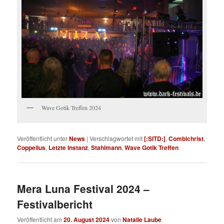
Wave Gotik Treffen 2024
Veröffentlicht unter
News
|
Verschlagwortet mit
[:SITD:]
,
Combichrist
,
Coppelius
,
Letzte Instanz
,
Stahlmann
,
Wave Gotik Treffen
Mera Luna Festival 2024 –
Festivalbericht
Veröffentlicht am
20. August 2024
von
Natalie Laube