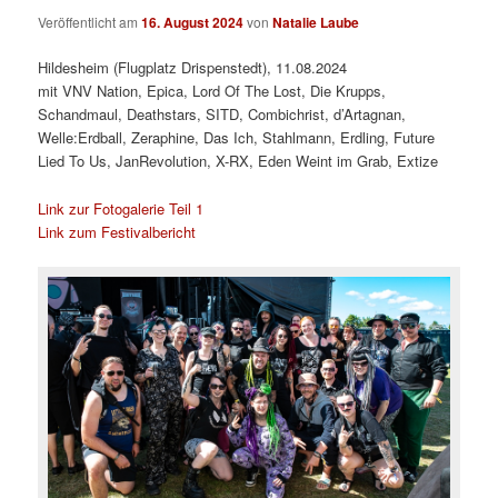
Veröffentlicht am
16. August 2024
von
Natalie Laube
Hildesheim (Flugplatz Drispenstedt), 11.08.2024
mit VNV Nation, Epica, Lord Of The Lost, Die Krupps,
Schandmaul, Deathstars, SITD, Combichrist, d’Artagnan,
Welle:Erdball, Zeraphine, Das Ich, Stahlmann, Erdling, Future
Lied To Us, JanRevolution, X-RX, Eden Weint im Grab, Extize
Link zur Fotogalerie Teil 1
Link zum Festivalbericht