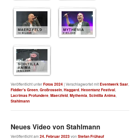
MAERZFELD
MYTHEMIA
10 BILDER
8 BILDER
SCINTILLA
ANIMA
6 BILDER
Veröffentlicht unter
Fotos 2024
|
Verschlagwortet mit
Eventwerk Saar
,
Fiddler's Green
,
Großrosseln
,
Haggard
,
Hexentanz Festival
,
Lacrimas Profundere
,
Maerzfeld
,
Mythemia
,
Scintilla Anima
,
Stahlmann
Neues Video von Stahlmann
Veröffentlicht am
24. Februar 2023
von
Stefan Frühauf