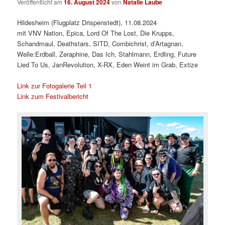
Veröffentlicht am
16. August 2024
von
Natalie Laube
Hildesheim (Flugplatz Drispenstedt), 11.08.2024
mit VNV Nation, Epica, Lord Of The Lost, Die Krupps,
Schandmaul, Deathstars, SITD, Combichrist, d’Artagnan,
Welle:Erdball, Zeraphine, Das Ich, Stahlmann, Erdling, Future
Lied To Us, JanRevolution, X-RX, Eden Weint im Grab, Extize
Link zur Fotogalerie Teil 1
Link zum Festivalbericht