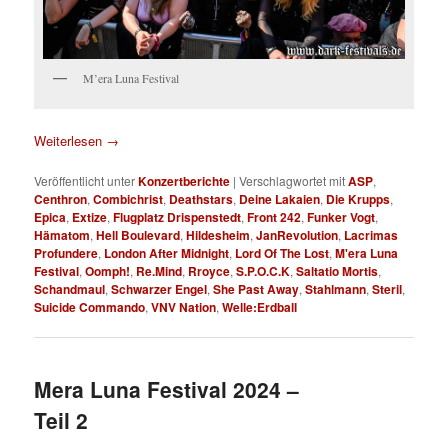
M’era Luna Festival
Weiterlesen
→
Veröffentlicht unter
Konzertberichte
|
Verschlagwortet mit
ASP
,
Centhron
,
Combichrist
,
Deathstars
,
Deine Lakaien
,
Die Krupps
,
Epica
,
Extize
,
Flugplatz Drispenstedt
,
Front 242
,
Funker Vogt
,
Hämatom
,
Hell Boulevard
,
Hildesheim
,
JanRevolution
,
Lacrimas
Profundere
,
London After Midnight
,
Lord Of The Lost
,
M'era Luna
Festival
,
Oomph!
,
Re.Mind
,
Rroyce
,
S.P.O.C.K
,
Saltatio Mortis
,
Schandmaul
,
Schwarzer Engel
,
She Past Away
,
Stahlmann
,
Steril
,
Suicide Commando
,
VNV Nation
,
Welle:Erdball
Mera Luna Festival 2024 –
Teil 2