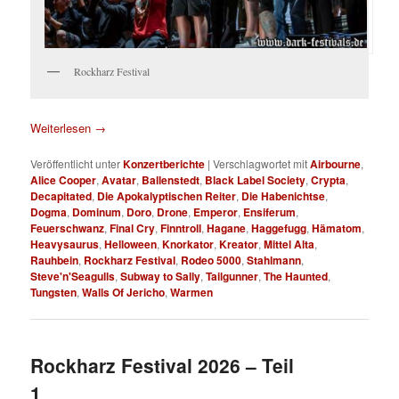
Rockharz Festival
Weiterlesen
→
Veröffentlicht unter
Konzertberichte
|
Verschlagwortet mit
Airbourne
,
Alice Cooper
,
Avatar
,
Ballenstedt
,
Black Label Society
,
Crypta
,
Decapitated
,
Die Apokalyptischen Reiter
,
Die Habenichtse
,
Dogma
,
Dominum
,
Doro
,
Drone
,
Emperor
,
Ensiferum
,
Feuerschwanz
,
Final Cry
,
Finntroll
,
Hagane
,
Haggefugg
,
Hämatom
,
Heavysaurus
,
Helloween
,
Knorkator
,
Kreator
,
Mittel Alta
,
Rauhbein
,
Rockharz Festival
,
Rodeo 5000
,
Stahlmann
,
Steve'n'Seagulls
,
Subway to Sally
,
Tailgunner
,
The Haunted
,
Tungsten
,
Walls Of Jericho
,
Warmen
Rockharz Festival 2026 – Teil
1