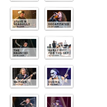
STEVE N
SEAGULLS
DECAPITATED
10 BILDER
10 BILDER
THE
HARAKIRI
HAUNTED
FOR THE SKY
10 BILDER
10 BILDER
WARMEN
DOGMA
9 BILDER
9 BILDER