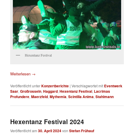
Hexentanz Festival
Weiterlesen
→
Veröffentlicht unter
Konzertberichte
|
Verschlagwortet mit
Eventwerk
Saar
,
Großrosseln
,
Haggard
,
Hexentanz Festival
,
Lacrimas
Profundere
,
Maerzfeld
,
Mythemia
,
Scintilla Anima
,
Stahlmann
Hexentanz Festival 2024
Veröffentlicht am
30. April 2024
von
Stefan Frühauf