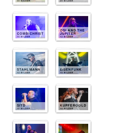
30 BILDER
20 BILDER
OSI AND THE
COMBICHRIST
JUPITER
15 BILDER
12 BILDER
STAHLMANN
EISENFUNK
12 BILDER
10 BILDER
SITD
KUPFERGOLD
10 BILDER
10 BILDER