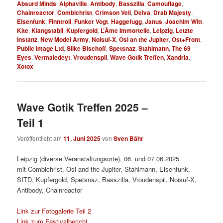
Absurd Minds
,
Alphaville
,
Antibody
,
Basszilla
,
Camouflage
,
Chainreactor
,
Combichrist
,
Crimson Veil
,
Delva
,
Drab Majesty
,
Eisenfunk
,
Finntroll
,
Funker Vogt
,
Haggefugg
,
Janus
,
Joachim Witt
,
Kite
,
Klangstabil
,
Kupfergold
,
L’Âme Immortelle
,
Leipzig
,
Letzte
Instanz
,
New Model Army
,
Noisuf-X
,
Osi an the Jupiter
,
Ost+Front
,
Public Image Ltd
,
Silke Bischoff
,
Spetsnaz
,
Stahlmann
,
The 69
Eyes
,
Vermaledeyt
,
Vroudenspil
,
Wave Gotik Treffen
,
Xandria
,
Xotox
Wave Gotik Treffen 2025 –
Teil 1
Veröffentlicht am
11. Juni 2025
von
Sven Bähr
Leipzig (diverse Veranstaltungsorte), 06. und 07.06.2025
mit Combichrist, Osi and the Jupiter, Stahlmann, Eisenfunk,
SITD, Kupfergold, Spetsnaz, Basszilla, Vroudenspil, Noisuf-X,
Antibody, Chainreactor
Link zur Fotogalerie Teil 2
Link zum Festivalbericht