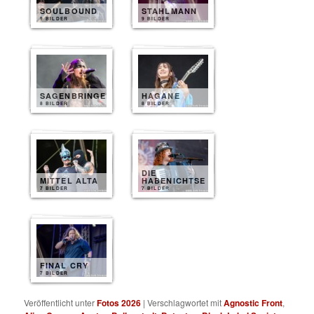
SOULBOUND
STAHLMANN
9 BILDER
9 BILDER
SAGENBRINGER
HAGANE
8 BILDER
8 BILDER
DIE
MITTEL ALTA
HABENICHTSE
7 BILDER
7 BILDER
FINAL CRY
7 BILDER
Veröffentlicht unter
Fotos 2026
|
Verschlagwortet mit
Agnostic Front
,