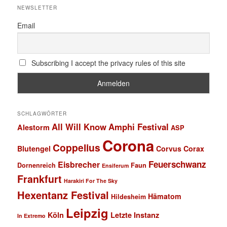
NEWSLETTER
Email
Subscribing I accept the privacy rules of this site
SCHLAGWÖRTER
All Will Know
Amphi Festival
Alestorm
ASP
Corona
Coppelius
Blutengel
Corvus Corax
Feuerschwanz
Eisbrecher
Faun
Dornenreich
Ensiferum
Frankfurt
Harakiri For The Sky
Hexentanz Festival
Hämatom
Hildesheim
Leipzig
Köln
Letzte Instanz
In Extremo