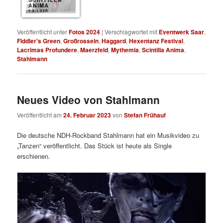
ANIMA
6 BILDER
Veröffentlicht unter
Fotos 2024
|
Verschlagwortet mit
Eventwerk Saar
,
Fiddler's Green
,
Großrosseln
,
Haggard
,
Hexentanz Festival
,
Lacrimas Profundere
,
Maerzfeld
,
Mythemia
,
Scintilla Anima
,
Stahlmann
Neues Video von Stahlmann
Veröffentlicht am
24. Februar 2023
von
Stefan Frühauf
Die deutsche NDH-Rockband Stahlmann hat ein Musikvideo zu
„Tanzen“ veröffentlicht. Das Stück ist heute als Single
erschienen.