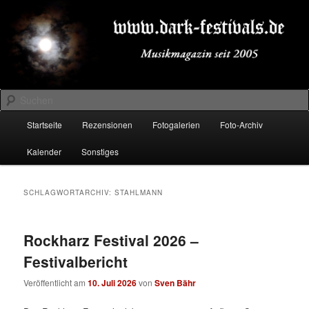
Zum
Zum
Musikmagazin seit 2005
primären
sekundären
Inhalt
Inhalt
springen
springen
DARK-FESTIVALS.DE
Suchen
Hauptmenü
Startseite
Rezensionen
Fotogalerien
Foto-Archiv
Kalender
Sonstiges
SCHLAGWORTARCHIV:
STAHLMANN
Rockharz Festival 2026 –
Festivalbericht
Veröffentlicht am
10. Juli 2026
von
Sven Bähr