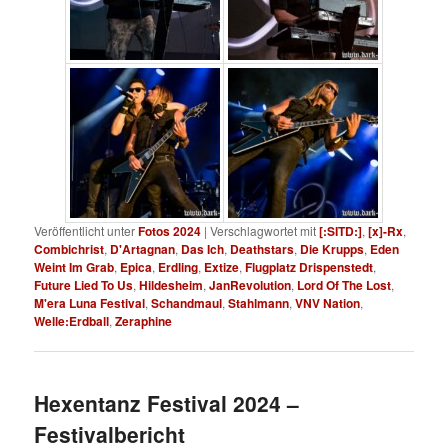
Veröffentlicht unter
Fotos 2024
|
Verschlagwortet mit
[:SITD:]
,
[x]-Rx
,
Combichrist
,
D'Artagnan
,
Das Ich
,
Deathstars
,
Die Krupps
,
Eden
Weint Im Grab
,
Epica
,
Erdling
,
Extize
,
Flugplatz Drispenstedt
,
Future Lied To Us
,
Hildesheim
,
JanRevolution
,
Lord Of The Lost
,
M'era Luna Festival
,
Schandmaul
,
Stahlmann
,
VNV Nation
,
Welle:Erdball
,
Zeraphine
Hexentanz Festival 2024 –
Festivalbericht