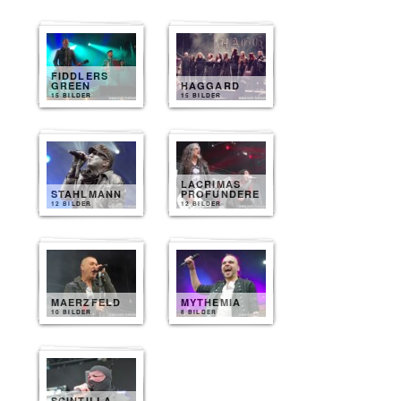
FIDDLERS
GREEN
HAGGARD
15 BILDER
15 BILDER
LACRIMAS
STAHLMANN
PROFUNDERE
12 BILDER
12 BILDER
MAERZFELD
MYTHEMIA
10 BILDER
8 BILDER
SCINTILLA