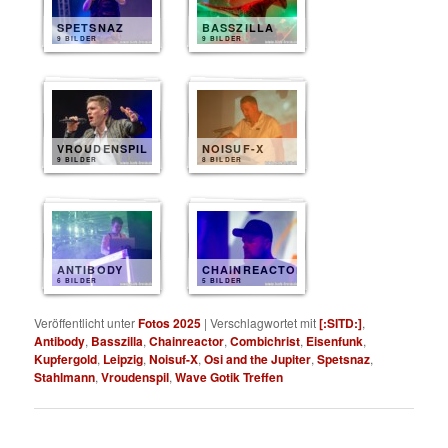
SPETSNAZ
BASSZILLA
9 BILDER
9 BILDER
VROUDENSPIL
NOISUF-X
9 BILDER
8 BILDER
ANTIBODY
CHAINREACTOR
6 BILDER
5 BILDER
Veröffentlicht unter
Fotos 2025
|
Verschlagwortet mit
[:SITD:]
,
Antibody
,
Basszilla
,
Chainreactor
,
Combichrist
,
Eisenfunk
,
Kupfergold
,
Leipzig
,
Noisuf-X
,
Osi and the Jupiter
,
Spetsnaz
,
Stahlmann
,
Vroudenspil
,
Wave Gotik Treffen