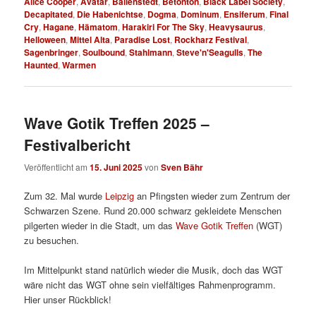
Alice Cooper
,
Avatar
,
Ballenstedt
,
Betonton
,
Black Label Society
,
Decapitated
,
Die Habenichtse
,
Dogma
,
Dominum
,
Ensiferum
,
Final
Cry
,
Hagane
,
Hämatom
,
Harakiri For The Sky
,
Heavysaurus
,
Helloween
,
Mittel Alta
,
Paradise Lost
,
Rockharz Festival
,
Sagenbringer
,
Soulbound
,
Stahlmann
,
Steve'n'Seagulls
,
The
Haunted
,
Warmen
Wave Gotik Treffen 2025 –
Festivalbericht
Veröffentlicht am
15. Juni 2025
von
Sven Bähr
Zum 32. Mal wurde
Leipzig
an Pfingsten wieder zum Zentrum der
Schwarzen Szene. Rund 20.000 schwarz gekleidete Menschen
pilgerten wieder in die Stadt, um das
Wave Gotik Treffen
(WGT)
zu besuchen.
Im Mittelpunkt stand natürlich wieder die Musik, doch das WGT
wäre nicht das WGT ohne sein vielfältiges Rahmenprogramm.
Hier unser Rückblick!