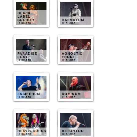
BLACK
LABEL
SOCIETY
HAEMATOM
13 BILDER
12 BILDER
PARADISE
AGNOSTIC
LOST
FRONT
12 BILDER
12 BILDER
ENSIFERUM
DOMINUM
12 BILDER
11 BILDER
HEAVYSAURUS
BETONTOD
11 BILDER
10 BILDER