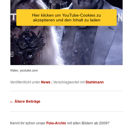
Hier klicken um YouTube-Cookies zu
akzeptieren und den Inhalt zu laden
Video: youtube.com
Veröffentlicht unter
News
|
Verschlagwortet mit
Stahlmann
Beitragsnavigation
←
Ältere Beiträge
Kennt ihr schon unser
Foto-Archiv
mit alten Bildern ab 2009?