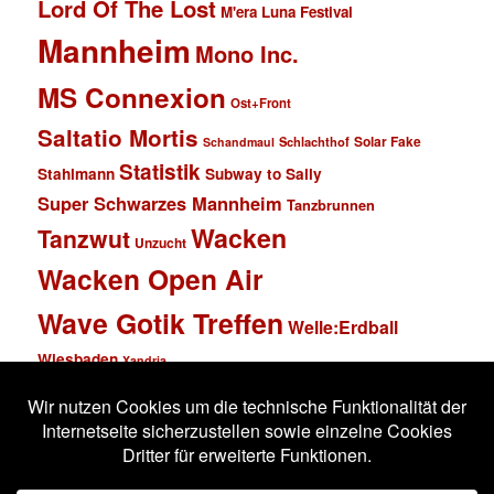
Lord Of The Lost
M'era Luna Festival
Mannheim
Mono Inc.
MS Connexion
Ost+Front
Saltatio Mortis
Solar Fake
Schlachthof
Schandmaul
Statistik
Stahlmann
Subway to Sally
Super Schwarzes Mannheim
Tanzbrunnen
Wacken
Tanzwut
Unzucht
Wacken Open Air
Wave Gotik Treffen
Welle:Erdball
Wiesbaden
Xandria
Impressum