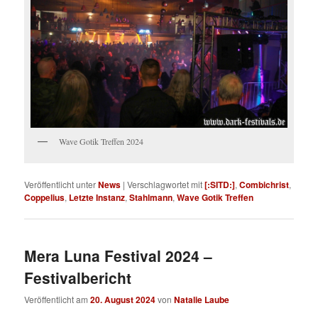
Wave Gotik Treffen 2024
Veröffentlicht unter
News
|
Verschlagwortet mit
[:SITD:]
,
Combichrist
,
Coppelius
,
Letzte Instanz
,
Stahlmann
,
Wave Gotik Treffen
Mera Luna Festival 2024 –
Festivalbericht
Veröffentlicht am
20. August 2024
von
Natalie Laube