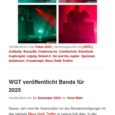
Veröffentlicht unter
Fotos 2025
|
Verschlagwortet mit
[:SITD:]
,
Antibody
,
Basszilla
,
Chainreactor
,
Combichrist
,
Eisenfunk
,
Kupfergold
,
Leipzig
,
Noisuf-X
,
Osi and the Jupiter
,
Spetsnaz
,
Stahlmann
,
Vroudenspil
,
Wave Gotik Treffen
WGT veröffentlicht Bands für
2025
Veröffentlicht am
11. Dezember 2024
von
Sven Bähr
Dieses Jahr sind die Veranstalter mit den Bandankündigungen für
das nächste
Wave Gotik Treffen
in Leipzig früh dran. In den