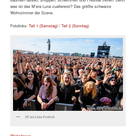
was ist das M’era Luna zuallererst? Das größte schwarze
Wohnzimmer der Szene.
Fotolinks:
Teil 1 (Samstag)
/
Teil 2 (Sonntag)
M’era Luna Festival
Weiterlesen
→