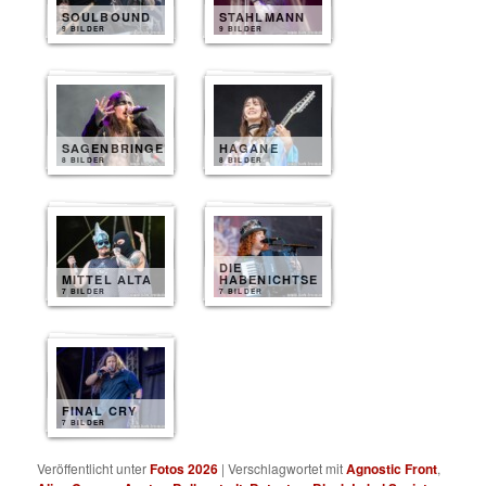
SOULBOUND
STAHLMANN
9 BILDER
9 BILDER
SAGENBRINGER
HAGANE
8 BILDER
8 BILDER
DIE
MITTEL ALTA
HABENICHTSE
7 BILDER
7 BILDER
FINAL CRY
7 BILDER
Veröffentlicht unter
Fotos 2026
|
Verschlagwortet mit
Agnostic Front
,