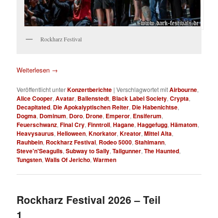
Rockharz Festival
Weiterlesen
→
Veröffentlicht unter
Konzertberichte
|
Verschlagwortet mit
Airbourne
,
Alice Cooper
,
Avatar
,
Ballenstedt
,
Black Label Society
,
Crypta
,
Decapitated
,
Die Apokalyptischen Reiter
,
Die Habenichtse
,
Dogma
,
Dominum
,
Doro
,
Drone
,
Emperor
,
Ensiferum
,
Feuerschwanz
,
Final Cry
,
Finntroll
,
Hagane
,
Haggefugg
,
Hämatom
,
Heavysaurus
,
Helloween
,
Knorkator
,
Kreator
,
Mittel Alta
,
Rauhbein
,
Rockharz Festival
,
Rodeo 5000
,
Stahlmann
,
Steve'n'Seagulls
,
Subway to Sally
,
Tailgunner
,
The Haunted
,
Tungsten
,
Walls Of Jericho
,
Warmen
Rockharz Festival 2026 – Teil
1