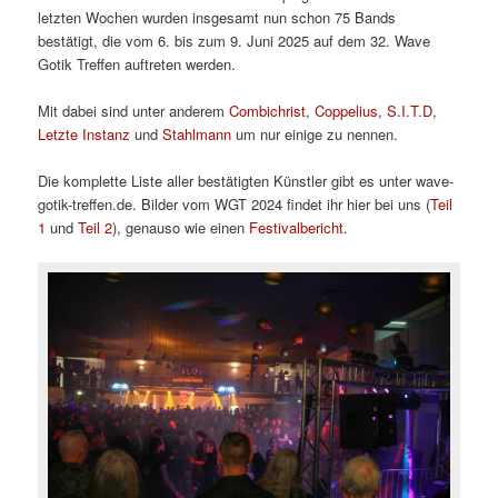
letzten Wochen wurden insgesamt nun schon 75 Bands
bestätigt, die vom 6. bis zum 9. Juni 2025 auf dem 32. Wave
Gotik Treffen auftreten werden.
Mit dabei sind unter anderem
Combichrist
,
Coppelius
,
S.I.T.D
,
Letzte Instanz
und
Stahlmann
um nur einige zu nennen.
Die komplette Liste aller bestätigten Künstler gibt es unter wave-
gotik-treffen.de. Bilder vom WGT 2024 findet ihr hier bei uns (
Teil
1
und
Teil 2
), genauso wie einen
Festivalbericht
.