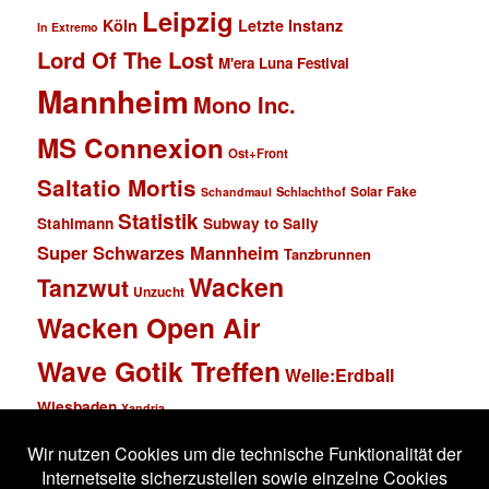
Leipzig
Köln
Letzte Instanz
In Extremo
Lord Of The Lost
M'era Luna Festival
Mannheim
Mono Inc.
MS Connexion
Ost+Front
Saltatio Mortis
Solar Fake
Schlachthof
Schandmaul
Statistik
Stahlmann
Subway to Sally
Super Schwarzes Mannheim
Tanzbrunnen
Wacken
Tanzwut
Unzucht
Wacken Open Air
Wave Gotik Treffen
Welle:Erdball
Wiesbaden
Xandria
Impressum