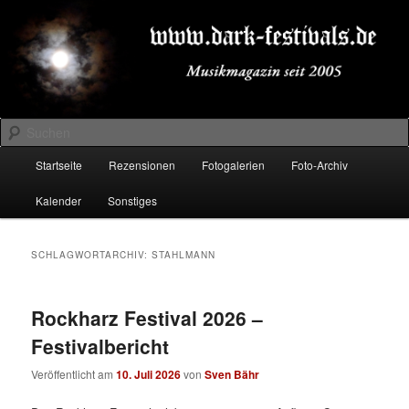
Zum
Zum
Musikmagazin seit 2005
primären
sekundären
Inhalt
Inhalt
springen
springen
DARK-FESTIVALS.DE
Suchen
Hauptmenü
Startseite
Rezensionen
Fotogalerien
Foto-Archiv
Kalender
Sonstiges
SCHLAGWORTARCHIV:
STAHLMANN
Rockharz Festival 2026 –
Festivalbericht
Veröffentlicht am
10. Juli 2026
von
Sven Bähr