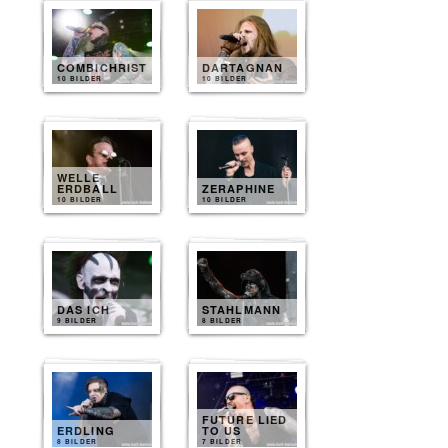
COMBICHRIST
DARTAGNAN
10 BILDER
10 BILDER
WELLE
ERDBALL
ZERAPHINE
10 BILDER
10 BILDER
DAS ICH
STAHLMANN
9 BILDER
8 BILDER
FUTURE LIED
ERDLING
TO US
8 BILDER
7 BILDER