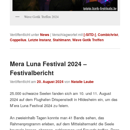
Wave Gotik Treffen 2024
Veröffentlicht unter
News
|
Verschlagwortet mit
[:SITD:]
,
Combichrist
,
Coppelius
,
Letzte Instanz
,
Stahlmann
,
Wave Gotik Treffen
Mera Luna Festival 2024 –
Festivalbericht
Veröffentlicht am
20. August 2024
von
Natalie Laube
25.000 schwarze Seelen fanden sich am 10. und 11. August
2024 auf dem Flughafen Drispenstedt in Hildesheim ein, um das
M’era Luna Festival 2024 zu feiern.
An zweieinhalb Tagen konnte man 41 Bands sehen, das
Rahmenprogramm erleben, auf dem Mittelaltermarkt die Seele
baumeln lassen, shoppen, schlemmen und Freunde treffen. Denn