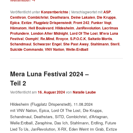
Veröffentlicht unter
Konzertberichte
|
Verschlagwortet mit
ASP
,
Centhron
,
Combichrist
,
Deathstars
,
Deine Lakaien
,
Die Krupps
,
Epica
,
Extize
,
Flugplatz Drispenstedt
,
Front 242
,
Funker Vogt
,
Hämatom
,
Hell Boulevard
,
Hildesheim
,
JanRevolution
,
Lacrimas
Profundere
,
London After Midnight
,
Lord Of The Lost
,
M'era Luna
Festival
,
Oomph!
,
Re.Mind
,
Rroyce
,
S.P.O.C.K
,
Saltatio Mortis
,
Schandmaul
,
Schwarzer Engel
,
She Past Away
,
Stahlmann
,
Steril
,
Suicide Commando
,
VNV Nation
,
Welle:Erdball
Mera Luna Festival 2024 –
Teil 2
Veröffentlicht am
16. August 2024
von
Natalie Laube
Hildesheim (Flugplatz Drispenstedt), 11.08.2024
mit VNV Nation, Epica, Lord Of The Lost, Die Krupps,
Schandmaul, Deathstars, SITD, Combichrist, d’Artagnan,
Welle:Erdball, Zeraphine, Das Ich, Stahlmann, Erdling, Future
Lied To Us, JanRevolution, X-RX, Eden Weint im Grab, Extize