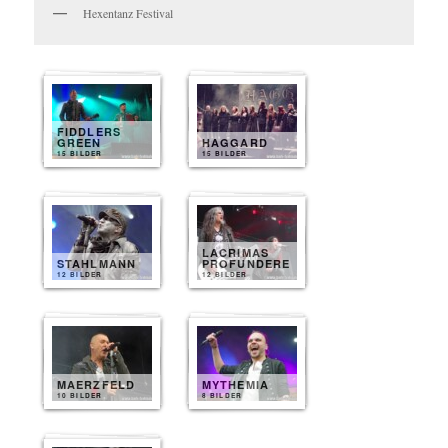
Hexentanz Festival
FIDDLERS
GREEN
HAGGARD
15 BILDER
15 BILDER
LACRIMAS
STAHLMANN
PROFUNDERE
12 BILDER
12 BILDER
MAERZFELD
MYTHEMIA
10 BILDER
8 BILDER