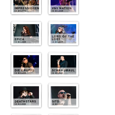
IMPRESSIONEN
VNV NATION
50 BILDER
15 BILDER
LORD OF THE
EPICA
LOST
15 BILDER
14 BILDER
DIE KRUPPS
SCHANDMAUL
12 BILDER
12 BILDER
DEATHSTARS
SITD
10 BILDER
10 BILDER