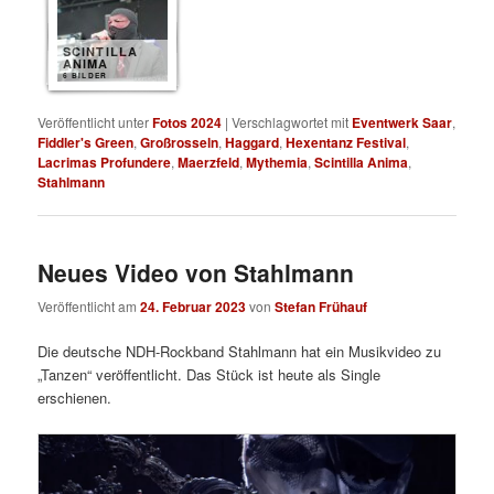
SCINTILLA
ANIMA
6 BILDER
Veröffentlicht unter
Fotos 2024
|
Verschlagwortet mit
Eventwerk Saar
,
Fiddler's Green
,
Großrosseln
,
Haggard
,
Hexentanz Festival
,
Lacrimas Profundere
,
Maerzfeld
,
Mythemia
,
Scintilla Anima
,
Stahlmann
Neues Video von Stahlmann
Veröffentlicht am
24. Februar 2023
von
Stefan Frühauf
Die deutsche NDH-Rockband Stahlmann hat ein Musikvideo zu
„Tanzen“ veröffentlicht. Das Stück ist heute als Single
erschienen.