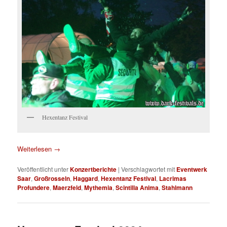
Hexentanz Festival
Weiterlesen
→
Veröffentlicht unter
Konzertberichte
|
Verschlagwortet mit
Eventwerk
Saar
,
Großrosseln
,
Haggard
,
Hexentanz Festival
,
Lacrimas
Profundere
,
Maerzfeld
,
Mythemia
,
Scintilla Anima
,
Stahlmann