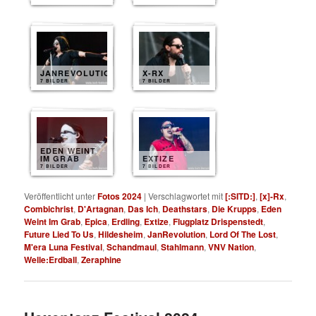
JANREVOLUTION
X-RX
7 BILDER
7 BILDER
EDEN WEINT
IM GRAB
EXTIZE
7 BILDER
7 BILDER
Veröffentlicht unter
Fotos 2024
|
Verschlagwortet mit
[:SITD:]
,
[x]-Rx
,
Combichrist
,
D'Artagnan
,
Das Ich
,
Deathstars
,
Die Krupps
,
Eden
Weint Im Grab
,
Epica
,
Erdling
,
Extize
,
Flugplatz Drispenstedt
,
Future Lied To Us
,
Hildesheim
,
JanRevolution
,
Lord Of The Lost
,
M'era Luna Festival
,
Schandmaul
,
Stahlmann
,
VNV Nation
,
Welle:Erdball
,
Zeraphine