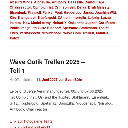
Absurd Minds
,
Alphaville
,
Antibody
,
Basszilla
,
Camouflage
,
Chainreactor
,
Combichrist
,
Crimson Veil
,
Delva
,
Drab Majesty
,
Eisenfunk
,
Finntroll
,
Funker Vogt
,
Haggefugg
,
Janus
,
Joachim Witt
,
Kite
,
Klangstabil
,
Kupfergold
,
L’Âme Immortelle
,
Leipzig
,
Letzte
Instanz
,
New Model Army
,
Noisuf-X
,
Osi an the Jupiter
,
Ost+Front
,
Public Image Ltd
,
Silke Bischoff
,
Spetsnaz
,
Stahlmann
,
The 69
Eyes
,
Vermaledeyt
,
Vroudenspil
,
Wave Gotik Treffen
,
Xandria
,
Xotox
Wave Gotik Treffen 2025 –
Teil 1
Veröffentlicht am
11. Juni 2025
von
Sven Bähr
Leipzig (diverse Veranstaltungsorte), 06. und 07.06.2025
mit Combichrist, Osi and the Jupiter, Stahlmann, Eisenfunk,
SITD, Kupfergold, Spetsnaz, Basszilla, Vroudenspil, Noisuf-X,
Antibody, Chainreactor
Link zur Fotogalerie Teil 2
Link zum Festivalbericht