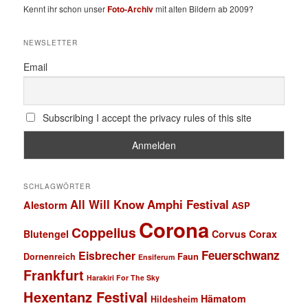
Kennt ihr schon unser
Foto-Archiv
mit alten Bildern ab 2009?
NEWSLETTER
Email
Subscribing I accept the privacy rules of this site
SCHLAGWÖRTER
All Will Know
Amphi Festival
Alestorm
ASP
Corona
Coppelius
Blutengel
Corvus Corax
Feuerschwanz
Eisbrecher
Faun
Dornenreich
Ensiferum
Frankfurt
Harakiri For The Sky
Hexentanz Festival
Hämatom
Hildesheim