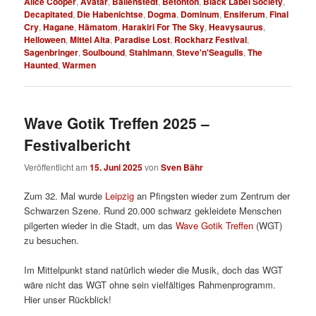
Alice Cooper
,
Avatar
,
Ballenstedt
,
Betonton
,
Black Label Society
,
Decapitated
,
Die Habenichtse
,
Dogma
,
Dominum
,
Ensiferum
,
Final
Cry
,
Hagane
,
Hämatom
,
Harakiri For The Sky
,
Heavysaurus
,
Helloween
,
Mittel Alta
,
Paradise Lost
,
Rockharz Festival
,
Sagenbringer
,
Soulbound
,
Stahlmann
,
Steve'n'Seagulls
,
The
Haunted
,
Warmen
Wave Gotik Treffen 2025 –
Festivalbericht
Veröffentlicht am
15. Juni 2025
von
Sven Bähr
Zum 32. Mal wurde
Leipzig
an Pfingsten wieder zum Zentrum der
Schwarzen Szene. Rund 20.000 schwarz gekleidete Menschen
pilgerten wieder in die Stadt, um das
Wave Gotik Treffen
(WGT)
zu besuchen.
Im Mittelpunkt stand natürlich wieder die Musik, doch das WGT
wäre nicht das WGT ohne sein vielfältiges Rahmenprogramm.
Hier unser Rückblick!