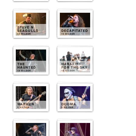
STEVE N
SEAGULLS
DECAPITATED
10 BILDER
10 BILDER
THE
HARAKIRI
HAUNTED
FOR THE SKY
10 BILDER
10 BILDER
WARMEN
DOGMA
9 BILDER
9 BILDER