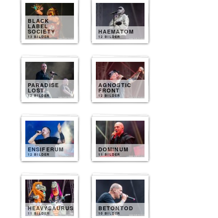
BLACK
LABEL
SOCIETY
HAEMATOM
13 BILDER
12 BILDER
PARADISE
AGNOSTIC
LOST
FRONT
12 BILDER
12 BILDER
ENSIFERUM
DOMINUM
12 BILDER
11 BILDER
HEAVYSAURUS
BETONTOD
11 BILDER
10 BILDER