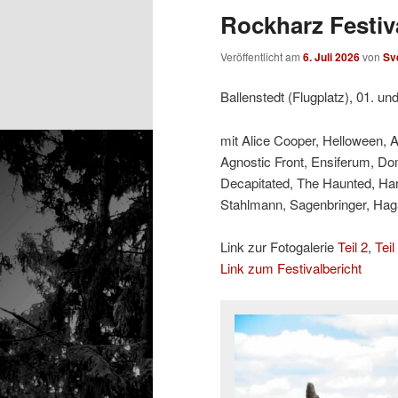
Rockharz Festiva
Veröffentlicht am
6. Juli 2026
von
Sv
Ballenstedt (Flugplatz), 01. un
mit Alice Cooper, Helloween, 
Agnostic Front, Ensiferum, Do
Decapitated, The Haunted, Ha
Stahlmann, Sagenbringer, Hagan
Link zur Fotogalerie
Teil 2
,
Teil
Link zum Festivalbericht