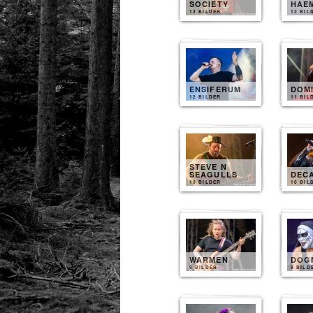
SOCIETY
HAE
13 BILDER
12 BIL
ENSIFERUM
DOM
12 BILDER
11 BIL
STEVE N
SEAGULLS
DEC
10 BILDER
10 BIL
WARMEN
DOG
9 BILDER
9 BILD