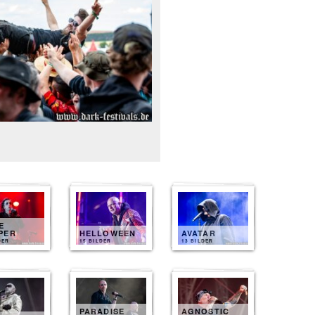
E
PER
HELLOWEEN
AVATAR
DER
15 BILDER
13 BILDER
PARADISE
AGNOSTIC