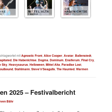
DIE
ANE
MITTEL ALTA
HABENICHTSE
ER
7 BILDER
7 BILDER
chlagwortet mit
Agnostic Front
,
Alice Cooper
,
Avatar
,
Ballenstedt
,
apitated
,
Die Habenichtse
,
Dogma
,
Dominum
,
Ensiferum
,
Final Cry
,
e Sky
,
Heavysaurus
,
Helloween
,
Mittel Alta
,
Paradise Lost
,
oulbound
,
Stahlmann
,
Steve'n'Seagulls
,
The Haunted
,
Warmen
en 2025 – Festivalbericht
Sven Bähr