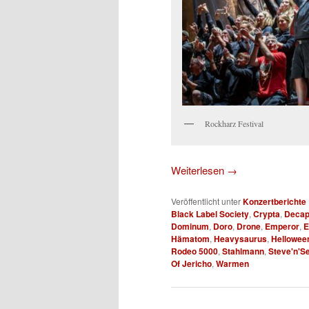
Rockharz Festival
Weiterlesen
→
Veröffentlicht unter
Konzertberichte
Black Label Society
,
Crypta
,
Decap
Dominum
,
Doro
,
Drone
,
Emperor
,
E
Hämatom
,
Heavysaurus
,
Hellowee
Rodeo 5000
,
Stahlmann
,
Steve'n'S
Of Jericho
,
Warmen