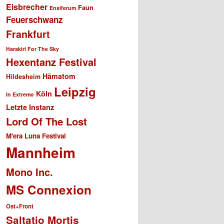
Eisbrecher
Faun
Ensiferum
Feuerschwanz
Frankfurt
Harakiri For The Sky
Hexentanz Festival
Hämatom
Hildesheim
Leipzig
Köln
In Extremo
Letzte Instanz
Lord Of The Lost
M'era Luna Festival
Mannheim
Mono Inc.
MS Connexion
Ost+Front
Saltatio Mortis