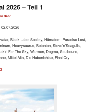
l 2026 – Teil 1
en Bähr
d 02.07.2026
Avatar, Black Label Society, Hämatom, Paradise Lost,
minum, Heavysaurus, Betonton, Steve’n’Seagulls,
rakiri For The Sky, Warmen, Dogma, Soulbound,
e, Mittel Alta, Die Habenichtse, Final Cry
 3