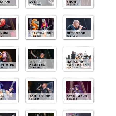
MATOM
LOST
FRONT
DER
12 BILDER
12 BILDER
INUM
HEAVYSAURUS
BETONTOD
DER
11 BILDER
10 BILDER
THE
HARAKIRI
APITATED
HAUNTED
FOR THE SKY
DER
10 BILDER
10 BILDER
MA
SOULBOUND
STAHLMANN
ER
9 BILDER
9 BILDER