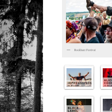
Rockharz Festival
ALIC
IMPRESSIONEN
COO
40 BILDER
15 BIL
BLACK
LABEL