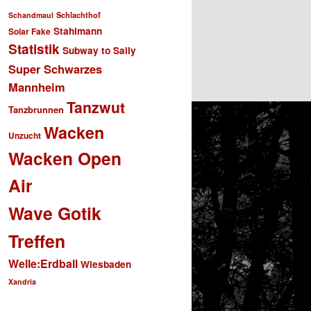
Schlachthof
Schandmaul
Stahlmann
Solar Fake
Statistik
Subway to Sally
Super Schwarzes
Mannheim
Tanzwut
Tanzbrunnen
Wacken
Unzucht
Wacken Open
Air
Wave Gotik
Treffen
Welle:Erdball
Wiesbaden
Xandria