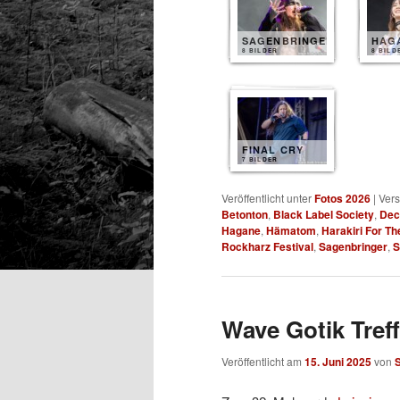
SAGENBRINGER
HAG
8 BILDER
8 BILD
FINAL CRY
7 BILDER
Veröffentlicht unter
Fotos 2026
|
Vers
Betonton
,
Black Label Society
,
Dec
Hagane
,
Hämatom
,
Harakiri For Th
Rockharz Festival
,
Sagenbringer
,
S
Wave Gotik Treff
Veröffentlicht am
15. Juni 2025
von