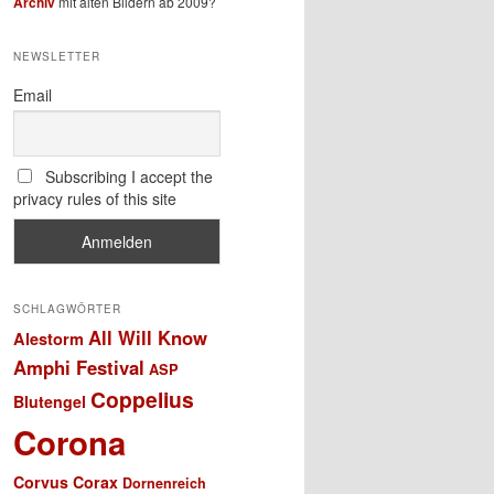
Archiv
mit alten Bildern ab 2009?
NEWSLETTER
Email
Subscribing I accept the
privacy rules of this site
SCHLAGWÖRTER
All Will Know
Alestorm
Amphi Festival
ASP
Coppelius
Blutengel
Corona
Corvus Corax
Dornenreich