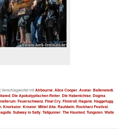
|
Verschlagwortet mit
Airbourne
,
Alice Cooper
,
Avatar
,
Ballenstedt
,
itated
,
Die Apokalyptischen Reiter
,
Die Habenichtse
,
Dogma
,
nsiferum
,
Feuerschwanz
,
Final Cry
,
Finntroll
,
Hagane
,
Haggefugg
,
n
,
Knorkator
,
Kreator
,
Mittel Alta
,
Rauhbein
,
Rockharz Festival
,
eagulls
,
Subway to Sally
,
Tailgunner
,
The Haunted
,
Tungsten
,
Walls