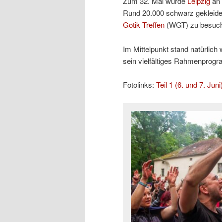
Zum 32. Mal wurde
Leipzig
an 
Rund 20.000 schwarz gekleidet
Gotik Treffen
(WGT) zu besuc
Im Mittelpunkt stand natürlic
sein vielfältiges Rahmenprogr
Fotolinks:
Teil 1 (6. und 7. Juni