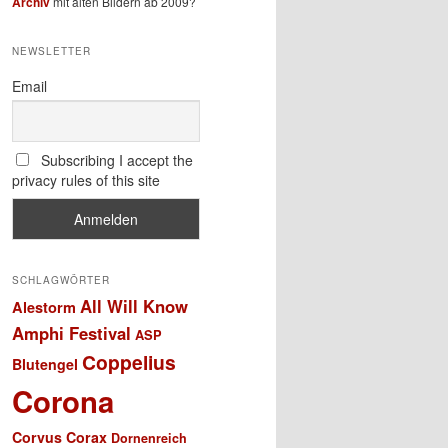
Archiv
mit alten Bildern ab 2009?
NEWSLETTER
Email
Subscribing I accept the
privacy rules of this site
SCHLAGWÖRTER
All Will Know
Alestorm
Amphi Festival
ASP
Coppelius
Blutengel
Corona
Corvus Corax
Dornenreich