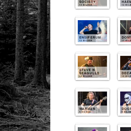
SOCIETY
HAE
13 BILDER
12 BIL
ENSIFERUM
DOM
12 BILDER
11 BIL
STEVE N
SEAGULLS
DEC
10 BILDER
10 BIL
WARMEN
DOG
9 BILDER
9 BILD