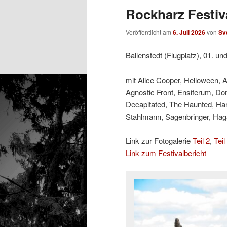
Rockharz Festiva
Veröffentlicht am
6. Juli 2026
von
Sv
Ballenstedt (Flugplatz), 01. un
mit Alice Cooper, Helloween, 
Agnostic Front, Ensiferum, Do
Decapitated, The Haunted, Ha
Stahlmann, Sagenbringer, Hagan
Link zur Fotogalerie
Teil 2
,
Teil
Link zum Festivalbericht