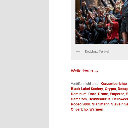
Rockharz Festival
Weiterlesen
→
Veröffentlicht unter
Konzertberichte
Black Label Society
,
Crypta
,
Decap
Dominum
,
Doro
,
Drone
,
Emperor
,
E
Hämatom
,
Heavysaurus
,
Hellowee
Rodeo 5000
,
Stahlmann
,
Steve'n'S
Of Jericho
,
Warmen