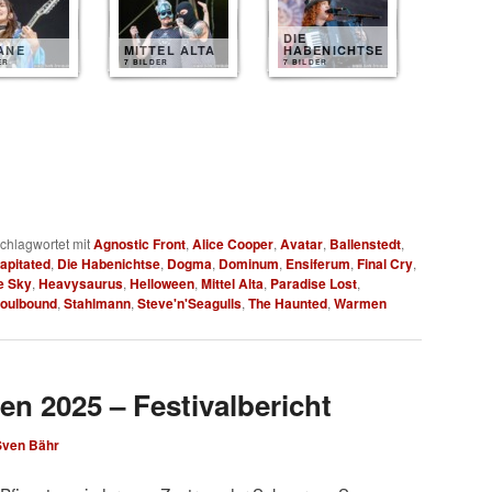
DIE
ANE
MITTEL ALTA
HABENICHTSE
ER
7 BILDER
7 BILDER
chlagwortet mit
Agnostic Front
,
Alice Cooper
,
Avatar
,
Ballenstedt
,
apitated
,
Die Habenichtse
,
Dogma
,
Dominum
,
Ensiferum
,
Final Cry
,
e Sky
,
Heavysaurus
,
Helloween
,
Mittel Alta
,
Paradise Lost
,
oulbound
,
Stahlmann
,
Steve'n'Seagulls
,
The Haunted
,
Warmen
en 2025 – Festivalbericht
Sven Bähr