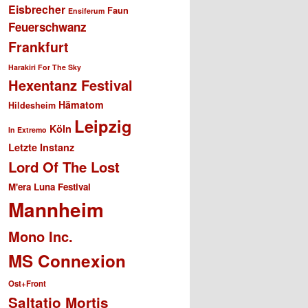
Eisbrecher
Faun
Ensiferum
Feuerschwanz
Frankfurt
Harakiri For The Sky
Hexentanz Festival
Hämatom
Hildesheim
Leipzig
Köln
In Extremo
Letzte Instanz
Lord Of The Lost
M'era Luna Festival
Mannheim
Mono Inc.
MS Connexion
Ost+Front
Saltatio Mortis