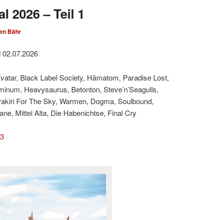
l 2026 – Teil 1
en Bähr
d 02.07.2026
Avatar, Black Label Society, Hämatom, Paradise Lost,
minum, Heavysaurus, Betonton, Steve’n’Seagulls,
rakiri For The Sky, Warmen, Dogma, Soulbound,
e, Mittel Alta, Die Habenichtse, Final Cry
 3