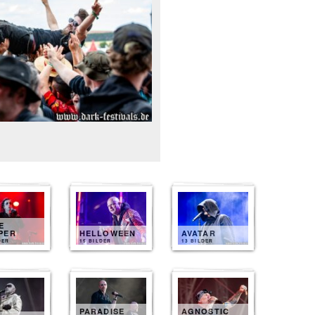
E
PER
HELLOWEEN
AVATAR
DER
15 BILDER
13 BILDER
PARADISE
AGNOSTIC