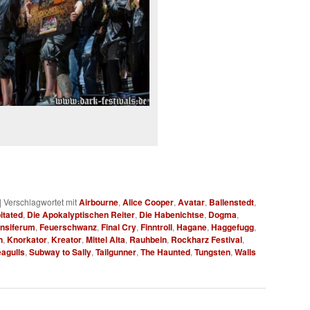
|
Verschlagwortet mit
Airbourne
,
Alice Cooper
,
Avatar
,
Ballenstedt
,
itated
,
Die Apokalyptischen Reiter
,
Die Habenichtse
,
Dogma
,
nsiferum
,
Feuerschwanz
,
Final Cry
,
Finntroll
,
Hagane
,
Haggefugg
,
n
,
Knorkator
,
Kreator
,
Mittel Alta
,
Rauhbein
,
Rockharz Festival
,
eagulls
,
Subway to Sally
,
Tailgunner
,
The Haunted
,
Tungsten
,
Walls