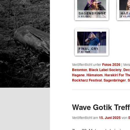
SAGENBRINGER
HAG
8 BILDER
8 BILD
FINAL CRY
7 BILDER
Veröffentlicht unter
Fotos 2026
|
Vers
Betonton
,
Black Label Society
,
Dec
Hagane
,
Hämatom
,
Harakiri For Th
Rockharz Festival
,
Sagenbringer
,
S
Wave Gotik Treff
Veröffentlicht am
15. Juni 2025
von