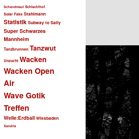
Schlachthof
Schandmaul
Stahlmann
Solar Fake
Statistik
Subway to Sally
Super Schwarzes
Mannheim
Tanzwut
Tanzbrunnen
Wacken
Unzucht
Wacken Open
Air
Wave Gotik
Treffen
Welle:Erdball
Wiesbaden
Xandria