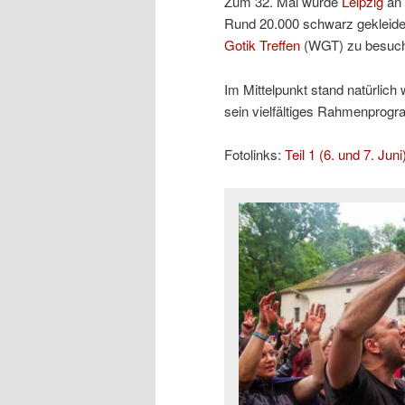
Zum 32. Mal wurde
Leipzig
an 
Rund 20.000 schwarz gekleidet
Gotik Treffen
(WGT) zu besuc
Im Mittelpunkt stand natürlic
sein vielfältiges Rahmenprogr
Fotolinks:
Teil 1 (6. und 7. Juni