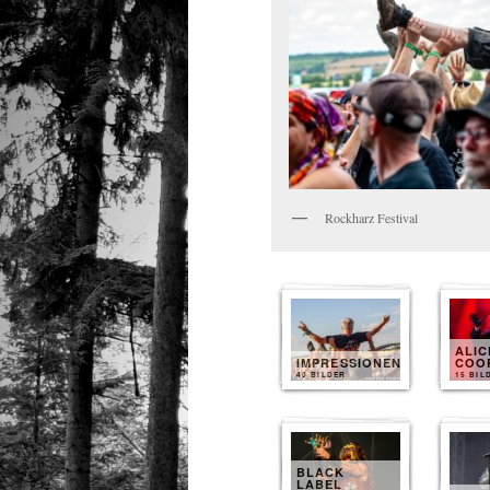
Rockharz Festival
ALIC
IMPRESSIONEN
COO
40 BILDER
15 BIL
BLACK
LABEL