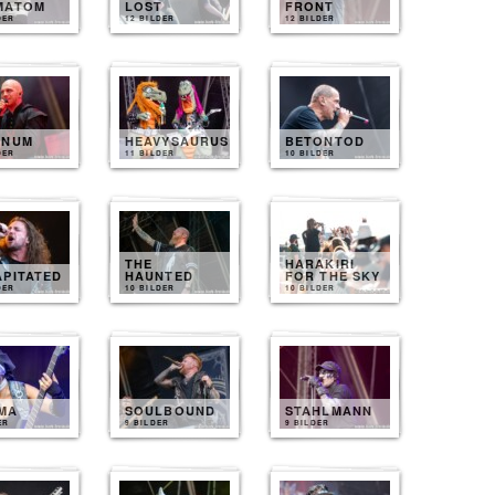
MATOM
LOST
FRONT
DER
12 BILDER
12 BILDER
INUM
HEAVYSAURUS
BETONTOD
DER
11 BILDER
10 BILDER
THE
HARAKIRI
APITATED
HAUNTED
FOR THE SKY
DER
10 BILDER
10 BILDER
MA
SOULBOUND
STAHLMANN
ER
9 BILDER
9 BILDER