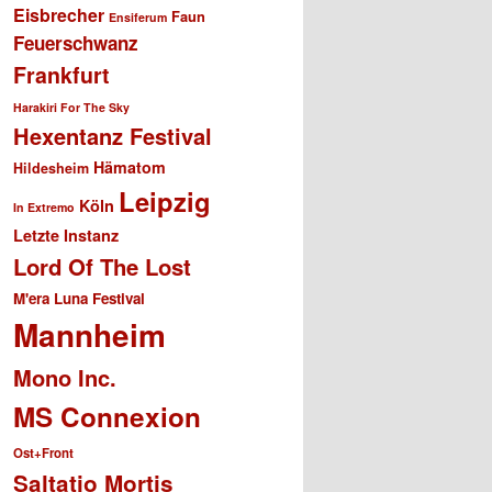
Eisbrecher
Faun
Ensiferum
Feuerschwanz
Frankfurt
Harakiri For The Sky
Hexentanz Festival
Hämatom
Hildesheim
Leipzig
Köln
In Extremo
Letzte Instanz
Lord Of The Lost
M'era Luna Festival
Mannheim
Mono Inc.
MS Connexion
Ost+Front
Saltatio Mortis