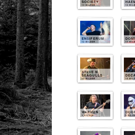
SOCIETY
HAE
13 BILDER
12 BIL
ENSIFERUM
DOM
12 BILDER
11 BIL
STEVE N
SEAGULLS
DEC
10 BILDER
10 BIL
WARMEN
DOG
9 BILDER
9 BILD