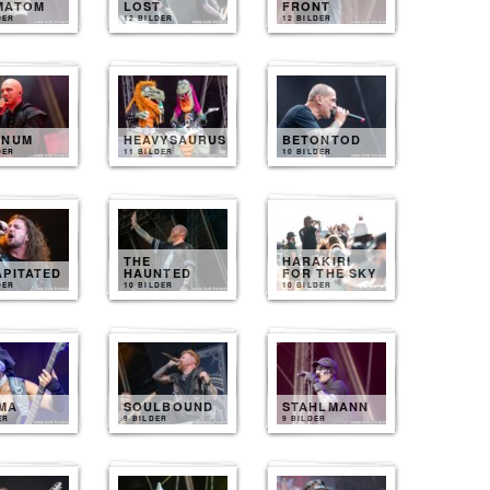
MATOM
LOST
FRONT
DER
12 BILDER
12 BILDER
INUM
HEAVYSAURUS
BETONTOD
DER
11 BILDER
10 BILDER
THE
HARAKIRI
APITATED
HAUNTED
FOR THE SKY
DER
10 BILDER
10 BILDER
MA
SOULBOUND
STAHLMANN
ER
9 BILDER
9 BILDER