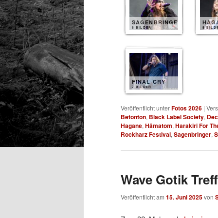
SAGENBRINGER
HAG
8 BILDER
8 BILD
FINAL CRY
7 BILDER
Veröffentlicht unter
Fotos 2026
|
Vers
Betonton
,
Black Label Society
,
Dec
Hagane
,
Hämatom
,
Harakiri For Th
Rockharz Festival
,
Sagenbringer
,
S
Wave Gotik Treff
Veröffentlicht am
15. Juni 2025
von