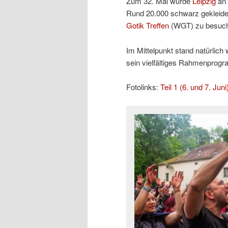
Zum 32. Mal wurde
Leipzig
an 
Rund 20.000 schwarz gekleidet
Gotik Treffen
(WGT) zu besuc
Im Mittelpunkt stand natürlic
sein vielfältiges Rahmenprogr
Fotolinks:
Teil 1 (6. und 7. Juni