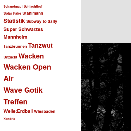
Schlachthof
Schandmaul
Stahlmann
Solar Fake
Statistik
Subway to Sally
Super Schwarzes
Mannheim
Tanzwut
Tanzbrunnen
Wacken
Unzucht
Wacken Open
Air
Wave Gotik
Treffen
Welle:Erdball
Wiesbaden
Xandria