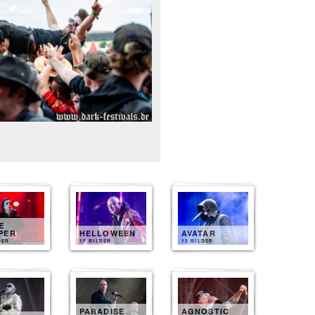
E
PER
HELLOWEEN
AVATAR
DER
15 BILDER
13 BILDER
PARADISE
AGNOSTIC