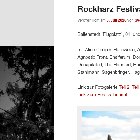
Rockharz Festiva
Veröffentlicht am
6. Juli 2026
von
Sv
Ballenstedt (Flugplatz), 01. un
mit Alice Cooper, Helloween, 
Agnostic Front, Ensiferum, Do
Decapitated, The Haunted, Ha
Stahlmann, Sagenbringer, Hagan
Link zur Fotogalerie
Teil 2
,
Teil
Link zum Festivalbericht