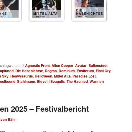
DIE
ANE
MITTEL ALTA
HABENICHTSE
ER
7 BILDER
7 BILDER
chlagwortet mit
Agnostic Front
,
Alice Cooper
,
Avatar
,
Ballenstedt
,
apitated
,
Die Habenichtse
,
Dogma
,
Dominum
,
Ensiferum
,
Final Cry
,
e Sky
,
Heavysaurus
,
Helloween
,
Mittel Alta
,
Paradise Lost
,
oulbound
,
Stahlmann
,
Steve'n'Seagulls
,
The Haunted
,
Warmen
en 2025 – Festivalbericht
Sven Bähr