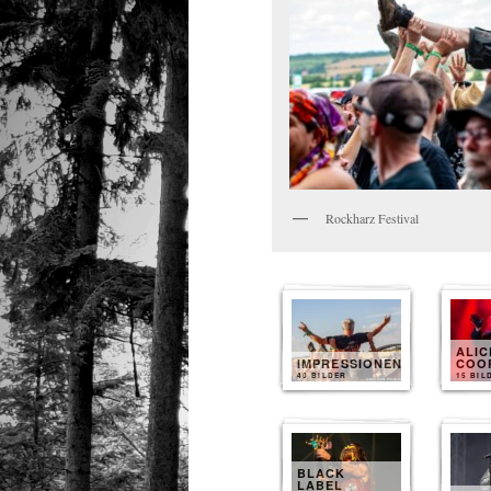
Rockharz Festival
ALIC
IMPRESSIONEN
COO
40 BILDER
15 BIL
BLACK
LABEL