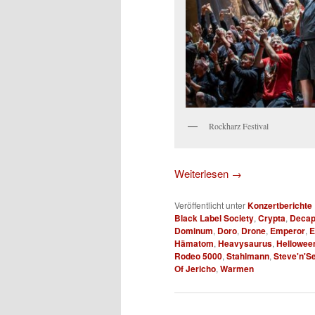
Rockharz Festival
Weiterlesen
→
Veröffentlicht unter
Konzertberichte
Black Label Society
,
Crypta
,
Decap
Dominum
,
Doro
,
Drone
,
Emperor
,
E
Hämatom
,
Heavysaurus
,
Hellowee
Rodeo 5000
,
Stahlmann
,
Steve'n'S
Of Jericho
,
Warmen