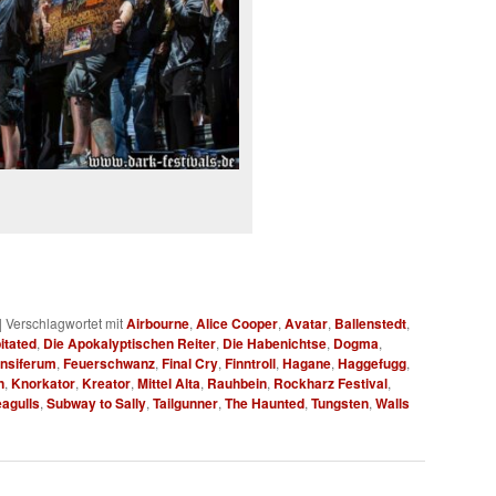
|
Verschlagwortet mit
Airbourne
,
Alice Cooper
,
Avatar
,
Ballenstedt
,
itated
,
Die Apokalyptischen Reiter
,
Die Habenichtse
,
Dogma
,
nsiferum
,
Feuerschwanz
,
Final Cry
,
Finntroll
,
Hagane
,
Haggefugg
,
n
,
Knorkator
,
Kreator
,
Mittel Alta
,
Rauhbein
,
Rockharz Festival
,
eagulls
,
Subway to Sally
,
Tailgunner
,
The Haunted
,
Tungsten
,
Walls