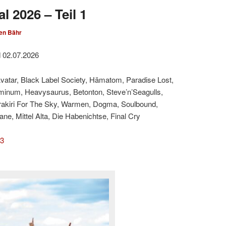
l 2026 – Teil 1
en Bähr
d 02.07.2026
Avatar, Black Label Society, Hämatom, Paradise Lost,
minum, Heavysaurus, Betonton, Steve’n’Seagulls,
rakiri For The Sky, Warmen, Dogma, Soulbound,
e, Mittel Alta, Die Habenichtse, Final Cry
 3