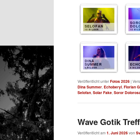
SOR
SELOFAN
DOL
10 BILDER
10 BIL
DINA
SUMMER
ECH
9 BILDER
8 BILD
Veröffentlicht unter
Fotos 2026
|
Vers
Dina Summer
,
Echoberyl
,
Florian 
Selofan
,
Solar Fake
,
Soror Doloros
Wave Gotik Treff
Veröffentlicht am
1. Juni 2026
von
S