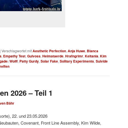
|
Verschlagwortet mit
Aesthetic Perfection
,
Anja Huwe
,
Bianca
a
,
Empathy Test
,
Gulvoss
,
Heimataerde
,
Hrafngrimr
,
Keltania
,
Kim
gade: Wolff
,
Patty Gurdy
,
Solar Fake
,
Solitary Experiments
,
Suivide
reffen
en 2026 – Teil 1
ven Bähr
sorte), 22. und 23.05.2026
Neubauten, Covenant, Front Line Assembly, Kim Wilde,