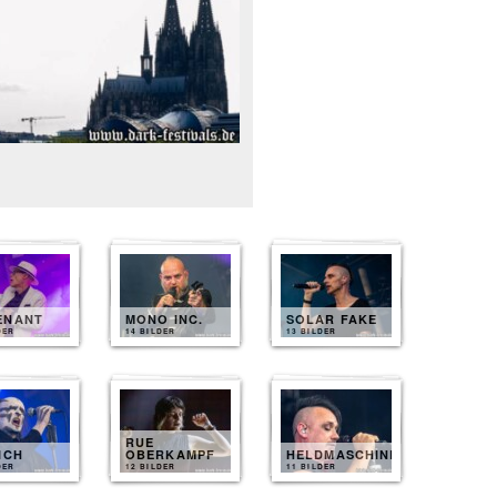
ENANT
MONO INC.
SOLAR FAKE
DER
14 BILDER
13 BILDER
RUE
ICH
OBERKAMPF
HELDMASCHINE
DER
12 BILDER
11 BILDER