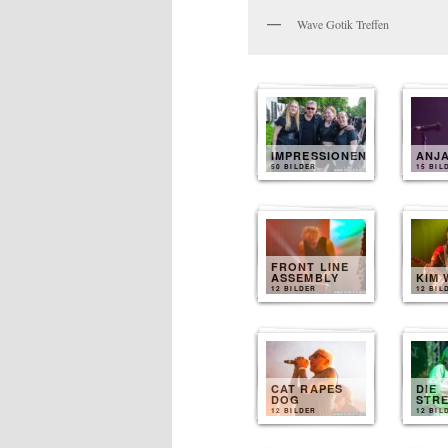
Wave Gotik Treffen
IMPRESSIONEN
ANJ
50 BILDER
15 BIL
FRONT LINE
ASSEMBLY
KIM 
12 BILDER
12 BIL
CAT RAPES
DIE
DOG
STR
12 BILDER
12 BIL