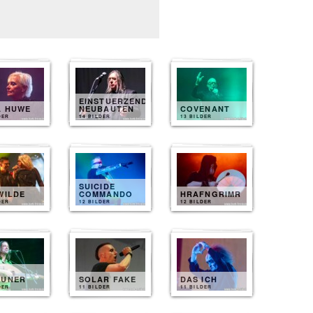
EINSTUERZENDE
A HUWE
NEUBAUTEN
COVENANT
DER
14 BILDER
13 BILDER
SUICIDE
WILDE
COMMANDO
HRAFNGRIMR
DER
12 BILDER
12 BILDER
EUNER
SOLAR FAKE
DAS ICH
DER
11 BILDER
11 BILDER