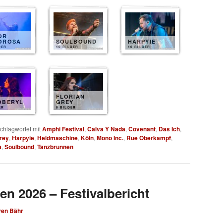
OR
OROSA
SOULBOUND
HARPYIE
DER
10 BILDER
10 BILDER
FLORIAN
OBERYL
GREY
ER
8 BILDER
chlagwortet mit
Amphi Festival
,
Calva Y Nada
,
Covenant
,
Das Ich
,
Grey
,
Harpyie
,
Heldmaschine
,
Köln
,
Mono Inc.
,
Rue Oberkampf
,
a
,
Soulbound
,
Tanzbrunnen
en 2026 – Festivalbericht
ven Bähr