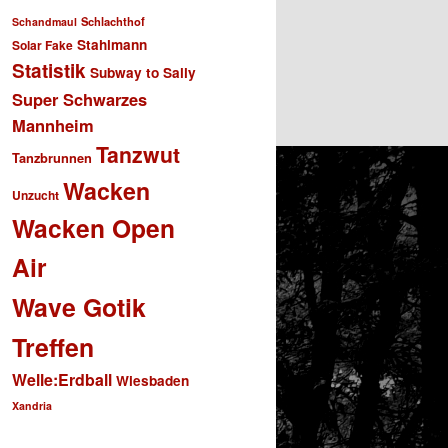
Schlachthof
Schandmaul
Stahlmann
Solar Fake
Statistik
Subway to Sally
Super Schwarzes
Mannheim
Tanzwut
Tanzbrunnen
Wacken
Unzucht
Wacken Open
Air
Wave Gotik
Treffen
Welle:Erdball
Wiesbaden
Xandria