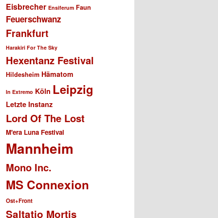
Eisbrecher
Faun
Ensiferum
Feuerschwanz
Frankfurt
Harakiri For The Sky
Hexentanz Festival
Hämatom
Hildesheim
Leipzig
Köln
In Extremo
Letzte Instanz
Lord Of The Lost
M'era Luna Festival
Mannheim
Mono Inc.
MS Connexion
Ost+Front
Saltatio Mortis