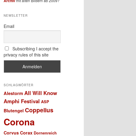
Archiv
mit alten Bildern ab 2009?
NEWSLETTER
Email
Subscribing I accept the
privacy rules of this site
SCHLAGWÖRTER
All Will Know
Alestorm
Amphi Festival
ASP
Coppelius
Blutengel
Corona
Corvus Corax
Dornenreich