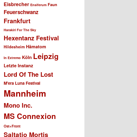
Eisbrecher
Faun
Ensiferum
Feuerschwanz
Frankfurt
Harakiri For The Sky
Hexentanz Festival
Hämatom
Hildesheim
Leipzig
Köln
In Extremo
Letzte Instanz
Lord Of The Lost
M'era Luna Festival
Mannheim
Mono Inc.
MS Connexion
Ost+Front
Saltatio Mortis