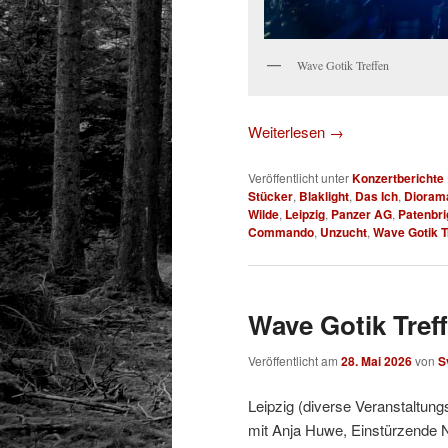
Wave Gotik Treffen
Weiterlesen
→
Veröffentlicht unter
Konzertberichte
Stücker
,
Blaklight
,
Das Ich
,
Dioram
Wilde
,
Leipzig
,
Panzer AG
,
Patenbri
Commando
,
Unzucht
,
Wave Gotik T
Wave Gotik Treff
Veröffentlicht am
28. Mai 2026
von
S
Leipzig (diverse Veranstaltung
mit Anja Huwe, Einstürzende 