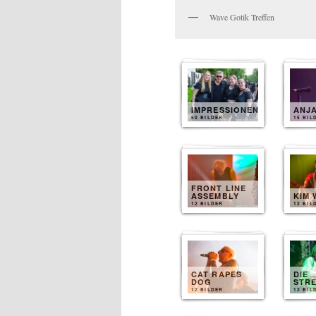
Wave Gotik Treffen
IMPRESSIONEN
ANJ
50 BILDER
15 BIL
FRONT LINE
ASSEMBLY
KIM 
12 BILDER
12 BIL
CAT RAPES
DIE
DOG
STR
12 BILDER
12 BIL