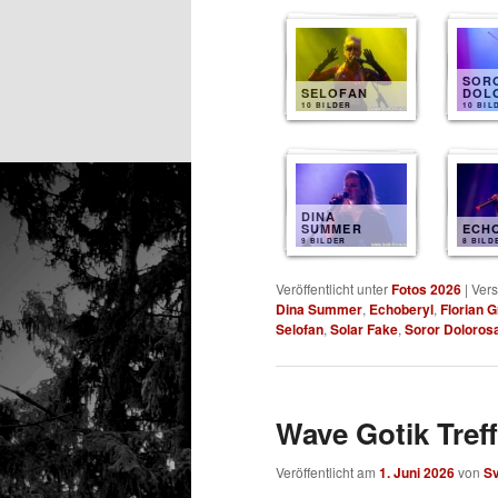
SOR
SELOFAN
DOL
10 BILDER
10 BIL
DINA
SUMMER
ECH
9 BILDER
8 BILD
Veröffentlicht unter
Fotos 2026
|
Vers
Dina Summer
,
Echoberyl
,
Florian 
Selofan
,
Solar Fake
,
Soror Doloros
Wave Gotik Treff
Veröffentlicht am
1. Juni 2026
von
S