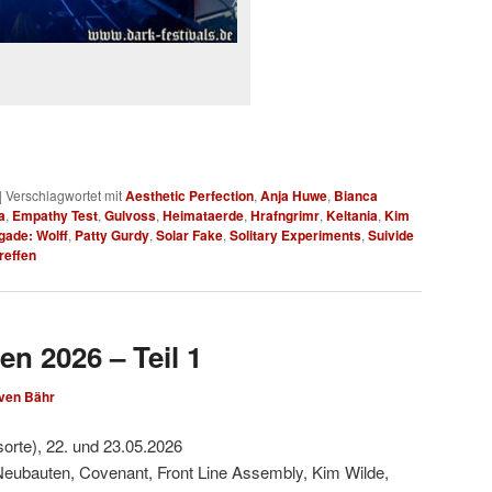
|
Verschlagwortet mit
Aesthetic Perfection
,
Anja Huwe
,
Bianca
a
,
Empathy Test
,
Gulvoss
,
Heimataerde
,
Hrafngrimr
,
Keltania
,
Kim
gade: Wolff
,
Patty Gurdy
,
Solar Fake
,
Solitary Experiments
,
Suivide
reffen
en 2026 – Teil 1
ven Bähr
sorte), 22. und 23.05.2026
Neubauten, Covenant, Front Line Assembly, Kim Wilde,