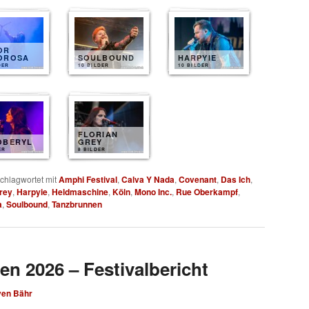
OR
OROSA
SOULBOUND
HARPYIE
DER
10 BILDER
10 BILDER
FLORIAN
OBERYL
GREY
ER
8 BILDER
chlagwortet mit
Amphi Festival
,
Calva Y Nada
,
Covenant
,
Das Ich
,
Grey
,
Harpyie
,
Heldmaschine
,
Köln
,
Mono Inc.
,
Rue Oberkampf
,
a
,
Soulbound
,
Tanzbrunnen
en 2026 – Festivalbericht
ven Bähr