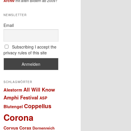
Archiv
mit alten Bildern ab 2009?
NEWSLETTER
Email
Subscribing I accept the
privacy rules of this site
SCHLAGWÖRTER
All Will Know
Alestorm
Amphi Festival
ASP
Coppelius
Blutengel
Corona
Corvus Corax
Dornenreich