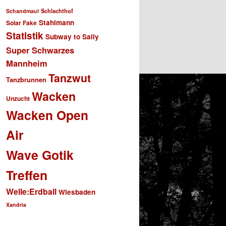
Schlachthof
Schandmaul
Stahlmann
Solar Fake
Statistik
Subway to Sally
Super Schwarzes
Mannheim
Tanzwut
Tanzbrunnen
Wacken
Unzucht
Wacken Open
Air
Wave Gotik
Treffen
Welle:Erdball
Wiesbaden
Xandria