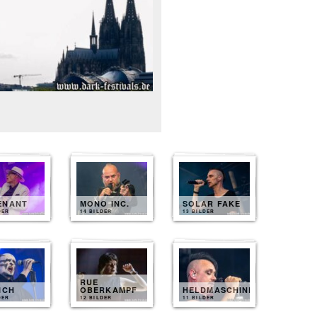
ENANT
MONO INC.
SOLAR FAKE
DER
14 BILDER
13 BILDER
RUE
ICH
OBERKAMPF
HELDMASCHINE
DER
12 BILDER
11 BILDER