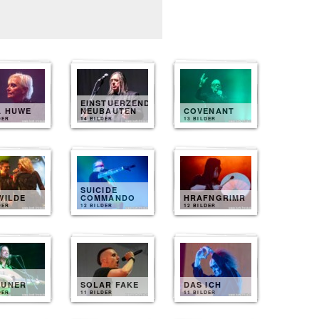
EINSTUERZENDE
A HUWE
NEUBAUTEN
COVENANT
DER
14 BILDER
13 BILDER
SUICIDE
WILDE
COMMANDO
HRAFNGRIMR
DER
12 BILDER
12 BILDER
EUNER
SOLAR FAKE
DAS ICH
DER
11 BILDER
11 BILDER