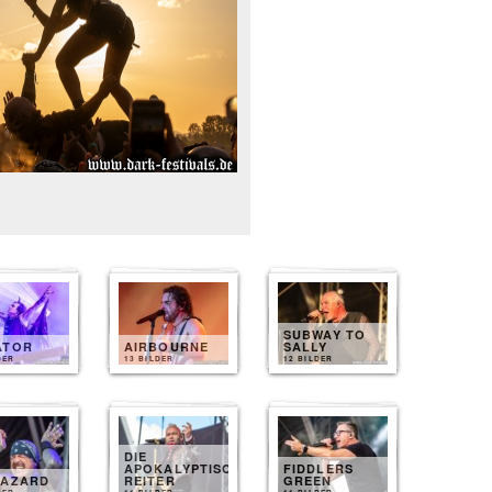
SUBWAY TO
ATOR
AIRBOURNE
SALLY
DER
13 BILDER
12 BILDER
DIE
APOKALYPTISCHEN
FIDDLERS
HAZARD
REITER
GREEN