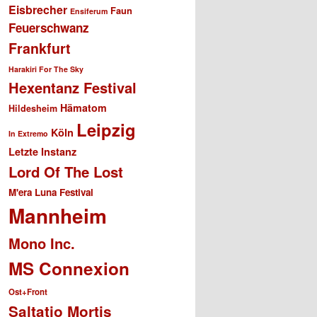
Eisbrecher
Faun
Ensiferum
Feuerschwanz
Frankfurt
Harakiri For The Sky
Hexentanz Festival
Hämatom
Hildesheim
Leipzig
Köln
In Extremo
Letzte Instanz
Lord Of The Lost
M'era Luna Festival
Mannheim
Mono Inc.
MS Connexion
Ost+Front
Saltatio Mortis