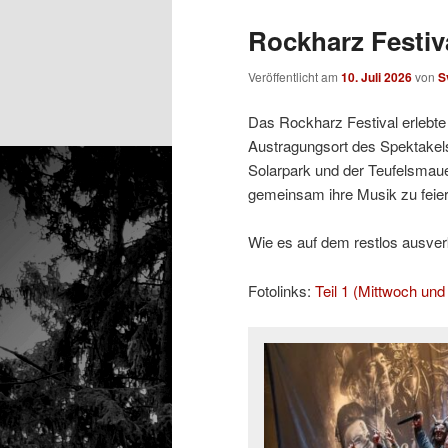
Rockharz Festiva
Veröffentlicht am
10. Juli 2026
von
S
Das Rockharz Festival erlebte 
Austragungsort des Spektakels
Solarpark und der Teufelsmaue
gemeinsam ihre Musik zu feier
Wie es auf dem restlos ausverka
Fotolinks:
Teil 1 (Mittwoch un