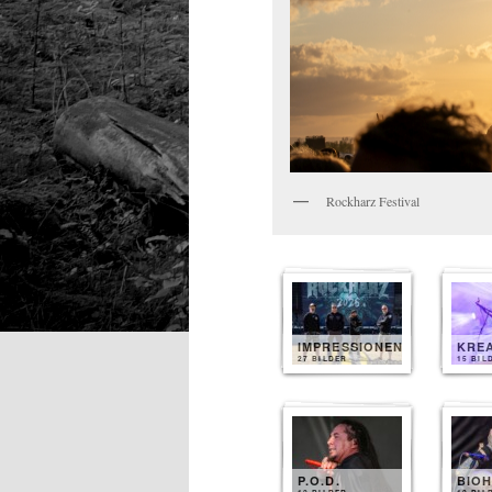
Rockharz Festival
IMPRESSIONEN
KRE
27 BILDER
15 BIL
P.O.D.
BIO