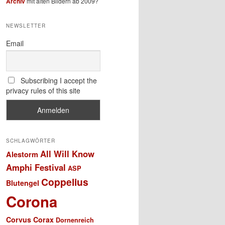
Archiv
mit alten Bildern ab 2009?
NEWSLETTER
Email
Subscribing I accept the
privacy rules of this site
SCHLAGWÖRTER
All Will Know
Alestorm
Amphi Festival
ASP
Coppelius
Blutengel
Corona
Corvus Corax
Dornenreich