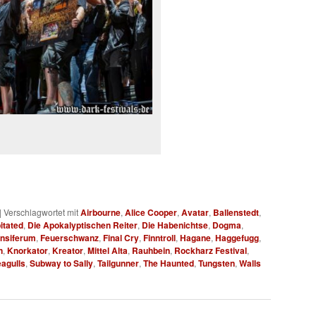
|
Verschlagwortet mit
Airbourne
,
Alice Cooper
,
Avatar
,
Ballenstedt
,
itated
,
Die Apokalyptischen Reiter
,
Die Habenichtse
,
Dogma
,
nsiferum
,
Feuerschwanz
,
Final Cry
,
Finntroll
,
Hagane
,
Haggefugg
,
n
,
Knorkator
,
Kreator
,
Mittel Alta
,
Rauhbein
,
Rockharz Festival
,
eagulls
,
Subway to Sally
,
Tailgunner
,
The Haunted
,
Tungsten
,
Walls