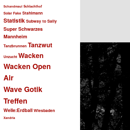
Schlachthof
Schandmaul
Stahlmann
Solar Fake
Statistik
Subway to Sally
Super Schwarzes
Mannheim
Tanzwut
Tanzbrunnen
Wacken
Unzucht
Wacken Open
Air
Wave Gotik
Treffen
Welle:Erdball
Wiesbaden
Xandria