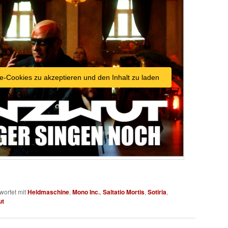
e-Cookies zu akzeptieren und den Inhalt zu laden
wortet mit
Heldmaschine
,
Mono Inc.
,
Saltatio Mortis
,
Sotiria
,
ut