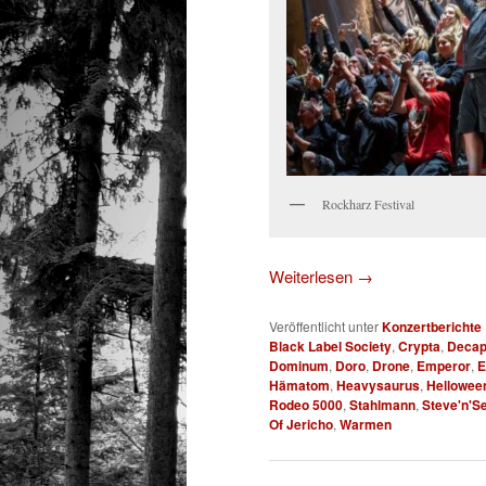
Rockharz Festival
Weiterlesen
→
Veröffentlicht unter
Konzertberichte
Black Label Society
,
Crypta
,
Decap
Dominum
,
Doro
,
Drone
,
Emperor
,
E
Hämatom
,
Heavysaurus
,
Hellowee
Rodeo 5000
,
Stahlmann
,
Steve'n'S
Of Jericho
,
Warmen