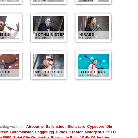
DER
11 BILDER
11 BILDER
HBEIN
GOTHMINISTER
HIRAES
DER
10 BILDER
9 BILDER
ECORE
MOTORJESUS
HAGGEFUGG
ER
8 BILDER
8 BILDER
chlagwortet mit
Airbourne
,
Ballenstedt
,
Biohazard
,
Cypecore
,
Die
Green
,
Gothminister
,
Haggefugg
,
Hiraes
,
Kreator
,
Motorjesus
,
P.O.D.
,
o 5000
,
Saint City Orchestra
,
Subway to Sally
,
Walls Of Jericho