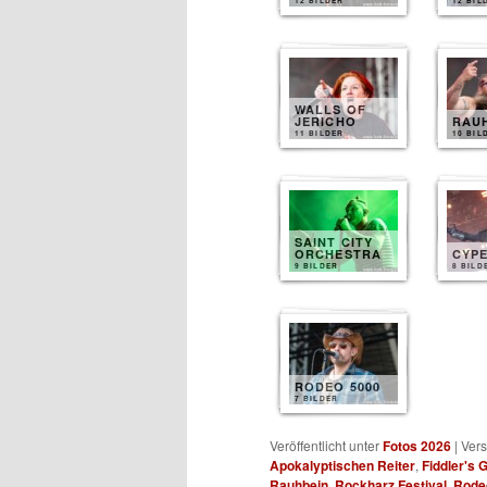
12 BILDER
12 BIL
WALLS OF
JERICHO
RAU
11 BILDER
10 BIL
SAINT CITY
ORCHESTRA
CYP
9 BILDER
8 BILD
RODEO 5000
7 BILDER
Veröffentlicht unter
Fotos 2026
|
Vers
Apokalyptischen Reiter
,
Fiddler's 
Rauhbein
,
Rockharz Festival
,
Rode