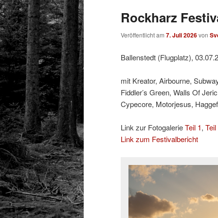
Rockharz Festiva
Veröffentlicht am
7. Juli 2026
von
Sv
Ballenstedt (Flugplatz), 03.07.
mit Kreator, Airbourne, Subway
Fiddler’s Green, Walls Of Jeri
Cypecore, Motorjesus, Hagge
Link zur Fotogalerie
Teil 1
,
Teil
Link zum Festivalbericht