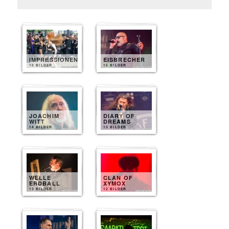
IMPRESSIONEN
EISBRECHER
10 BILDER
15 BILDER
JOACHIM
DIARY OF
WITT
DREAMS
14 BILDER
13 BILDER
WELLE
CLAN OF
ERDBALL
XYMOX
13 BILDER
12 BILDER