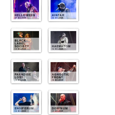
HELLOWEEN
AVATAR
15 BILDER
13 BILDER
BLACK
LABEL
SOCIETY
HAEMATOM
13 BILDER
12 BILDER
PARADISE
AGNOSTIC
LOST
FRONT
12 BILDER
12 BILDER
ENSIFERUM
DOMINUM
12 BILDER
11 BILDER