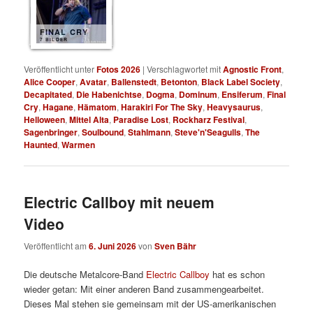
FINAL CRY
7 BILDER
Veröffentlicht unter
Fotos 2026
|
Verschlagwortet mit
Agnostic Front
,
Alice Cooper
,
Avatar
,
Ballenstedt
,
Betonton
,
Black Label Society
,
Decapitated
,
Die Habenichtse
,
Dogma
,
Dominum
,
Ensiferum
,
Final
Cry
,
Hagane
,
Hämatom
,
Harakiri For The Sky
,
Heavysaurus
,
Helloween
,
Mittel Alta
,
Paradise Lost
,
Rockharz Festival
,
Sagenbringer
,
Soulbound
,
Stahlmann
,
Steve'n'Seagulls
,
The
Haunted
,
Warmen
Electric Callboy mit neuem
Video
Veröffentlicht am
6. Juni 2026
von
Sven Bähr
Die deutsche Metalcore-Band
Electric Callboy
hat es schon
wieder getan: Mit einer anderen Band zusammengearbeitet.
Dieses Mal stehen sie gemeinsam mit der US-amerikanischen