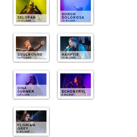
SOROR
SELOFAN
DOLOROSA
10 BILDER
10 BILDER
SOULBOUND
HARPYIE
10 BILDER
10 BILDER
DINA
SUMMER
ECHOBERYL
9 BILDER
8 BILDER
FLORIAN
GREY
8 BILDER