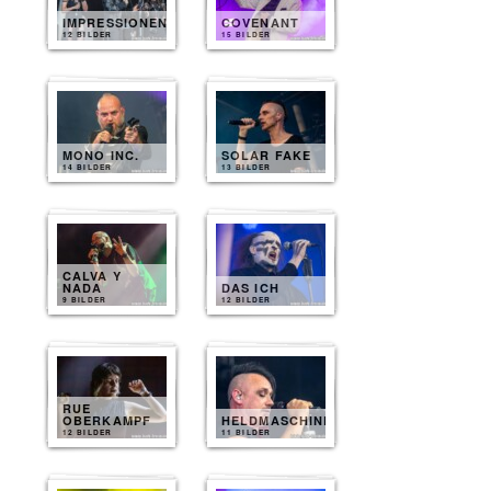
IMPRESSIONEN
COVENANT
12 BILDER
15 BILDER
MONO INC.
SOLAR FAKE
14 BILDER
13 BILDER
CALVA Y
NADA
DAS ICH
9 BILDER
12 BILDER
RUE
OBERKAMPF
HELDMASCHINE
12 BILDER
11 BILDER