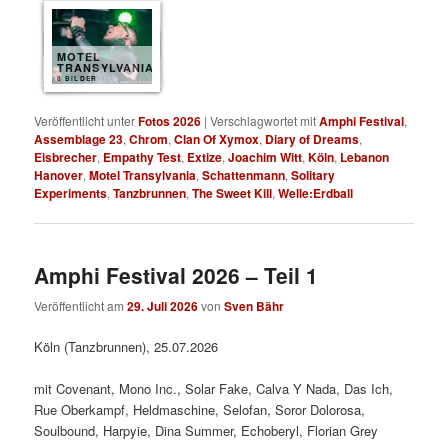
MOTEL
TRANSYLVANIA
8 BILDER
Veröffentlicht unter
Fotos 2026
|
Verschlagwortet mit
Amphi Festival
,
Assemblage 23
,
Chrom
,
Clan Of Xymox
,
Diary of Dreams
,
Eisbrecher
,
Empathy Test
,
Extize
,
Joachim Witt
,
Köln
,
Lebanon
Hanover
,
Motel Transylvania
,
Schattenmann
,
Solitary
Experiments
,
Tanzbrunnen
,
The Sweet Kill
,
Welle:Erdball
Amphi Festival 2026 – Teil 1
Veröffentlicht am
29. Juli 2026
von
Sven Bähr
Köln (Tanzbrunnen), 25.07.2026
mit Covenant, Mono Inc., Solar Fake, Calva Y Nada, Das Ich,
Rue Oberkampf, Heldmaschine, Selofan, Soror Dolorosa,
Soulbound, Harpyie, Dina Summer, Echoberyl, Florian Grey