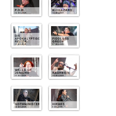
P.O.D.
BIOHAZARD
12 BILDER
12 BILDER
DIE
APOKALYPTISCHEN
FIDDLERS
REITER
GREEN
11 BILDER
11 BILDER
WALLS OF
JERICHO
RAUHBEIN
11 BILDER
10 BILDER
GOTHMINISTER
HIRAES
10 BILDER
9 BILDER