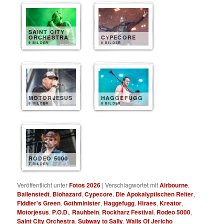
SAINT CITY
ORCHESTRA
CYPECORE
9 BILDER
8 BILDER
MOTORJESUS
HAGGEFUGG
8 BILDER
8 BILDER
RODEO 5000
7 BILDER
Veröffentlicht unter
Fotos 2026
|
Verschlagwortet mit
Airbourne
,
Ballenstedt
,
Biohazard
,
Cypecore
,
Die Apokalyptischen Reiter
,
Fiddler's Green
,
Gothminister
,
Haggefugg
,
Hiraes
,
Kreator
,
Motorjesus
,
P.O.D.
,
Rauhbein
,
Rockharz Festival
,
Rodeo 5000
,
Saint City Orchestra
,
Subway to Sally
,
Walls Of Jericho