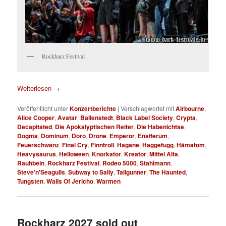
Rockharz Festival
Weiterlesen
→
Veröffentlicht unter
Konzertberichte
|
Verschlagwortet mit
Airbourne
,
Alice Cooper
,
Avatar
,
Ballenstedt
,
Black Label Society
,
Crypta
,
Decapitated
,
Die Apokalyptischen Reiter
,
Die Habenichtse
,
Dogma
,
Dominum
,
Doro
,
Drone
,
Emperor
,
Ensiferum
,
Feuerschwanz
,
Final Cry
,
Finntroll
,
Hagane
,
Haggefugg
,
Hämatom
,
Heavysaurus
,
Helloween
,
Knorkator
,
Kreator
,
Mittel Alta
,
Rauhbein
,
Rockharz Festival
,
Rodeo 5000
,
Stahlmann
,
Steve'n'Seagulls
,
Subway to Sally
,
Tailgunner
,
The Haunted
,
Tungsten
,
Walls Of Jericho
,
Warmen
Rockharz 2027 sold out