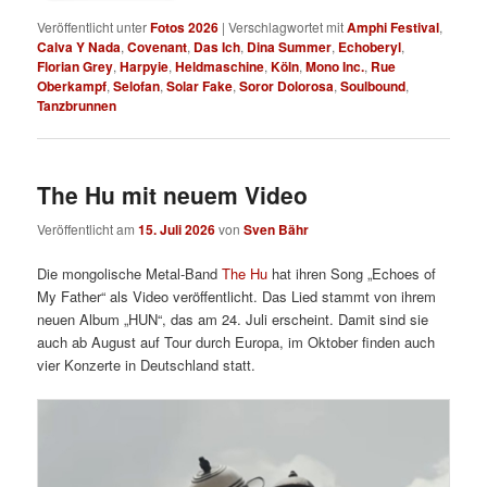
Veröffentlicht unter
Fotos 2026
|
Verschlagwortet mit
Amphi Festival
,
Calva Y Nada
,
Covenant
,
Das Ich
,
Dina Summer
,
Echoberyl
,
Florian Grey
,
Harpyie
,
Heldmaschine
,
Köln
,
Mono Inc.
,
Rue
Oberkampf
,
Selofan
,
Solar Fake
,
Soror Dolorosa
,
Soulbound
,
Tanzbrunnen
The Hu mit neuem Video
Veröffentlicht am
15. Juli 2026
von
Sven Bähr
Die mongolische Metal-Band
The Hu
hat ihren Song „Echoes of
My Father“ als Video veröffentlicht. Das Lied stammt von ihrem
neuen Album „HUN“, das am 24. Juli erscheint. Damit sind sie
auch ab August auf Tour durch Europa, im Oktober finden auch
vier Konzerte in Deutschland statt.