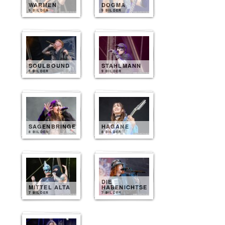
WARMEN
DOGMA
9 BILDER
9 BILDER
SOULBOUND
STAHLMANN
9 BILDER
9 BILDER
SAGENBRINGER
HAGANE
8 BILDER
8 BILDER
DIE
MITTEL ALTA
HABENICHTSE
7 BILDER
7 BILDER