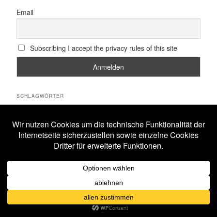
Email
Subscribing I accept the privacy rules of this site
SCHLAGWÖRTER
All Will Know
Amphi Festival
Alestorm
ASP
Corona
Coppelius
Blutengel
Corvus Corax
Feuerschwanz
Eisbrecher
Faun
Dornenreich
Ensiferum
Frankfurt
Harakiri For The Sky
Hexentanz Festival
Hämatom
Hildesheim
Leipzig
Köln
Letzte Instanz
In Extremo
Lord Of The Lost
M'era Luna Festival