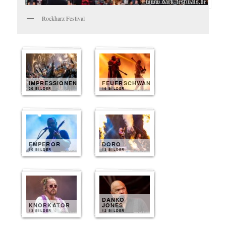
Rockharz Festival
IMPRESSIONEN
FEUERSCHWANZ
20 BILDER
15 BILDER
EMPEROR
DORO
10 BILDER
13 BILDER
DANKO
KNORKATOR
JONES
13 BILDER
12 BILDER