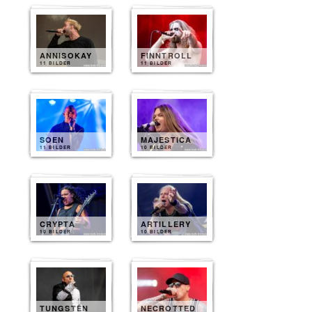
ANNISOKAY
FINNTROLL
11 BILDER
11 BILDER
SOEN
MAJESTICA
11 BILDER
10 BILDER
CRYPTA
ARTILLERY
10 BILDER
10 BILDER
TUNGSTEN
NECROTTED