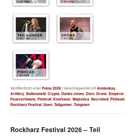
9 BILDER
8 BILDER
TAILGUNNER
DRONE
8 BILDER
7 BILDER
PINHEAD
7 BILDER
Veröffentlicht unter
Fotos 2026
|
Verschlagwortet mit
Annisokay
,
Artillery
,
Ballenstedt
,
Crypta
,
Danko Jones
,
Doro
,
Drone
,
Emperor
,
Feuerschwanz
,
Finntroll
,
Knorkator
,
Majestica
,
Necrotted
,
Pinhead
,
Rockharz Festival
,
Soen
,
Tailgunner
,
Tungsten
Rockharz Festival 2026 – Teil