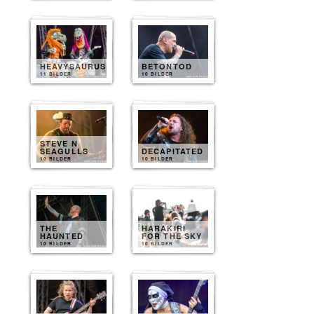
HEAVYSAURUS
BETONTOD
11 BILDER
10 BILDER
STEVE N
SEAGULLS
DECAPITATED
10 BILDER
10 BILDER
THE
HARAKIRI
HAUNTED
FOR THE SKY
10 BILDER
10 BILDER