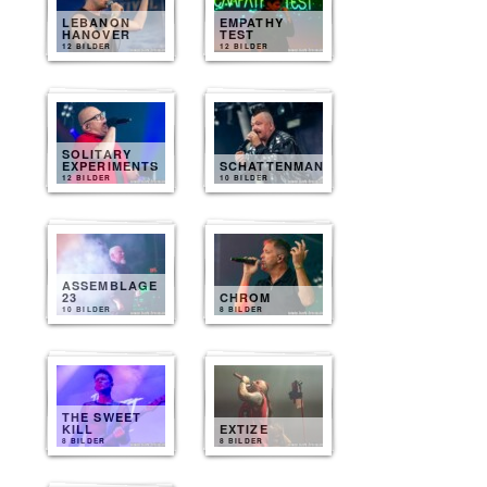
LEBANON
EMPATHY
HANOVER
TEST
12 BILDER
12 BILDER
SOLITARY
EXPERIMENTS
SCHATTENMANN
12 BILDER
10 BILDER
ASSEMBLAGE
23
CHROM
10 BILDER
8 BILDER
THE SWEET
KILL
EXTIZE
8 BILDER
8 BILDER