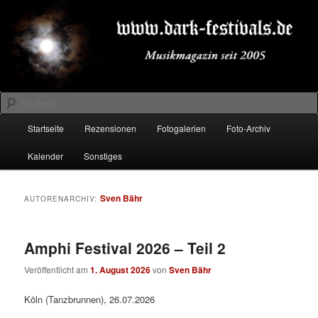
Zum
Zum
Musikmagazin seit 2005
primären
sekundären
Inhalt
Inhalt
springen
springen
DARK-FESTIVALS.DE
Suchen
Hauptmenü
Startseite
Rezensionen
Fotogalerien
Foto-Archiv
Kalender
Sonstiges
Sven Bähr
AUTORENARCHIV:
Amphi Festival 2026 – Teil 2
Veröffentlicht am
1. August 2026
von
Sven Bähr
Köln (Tanzbrunnen), 26.07.2026