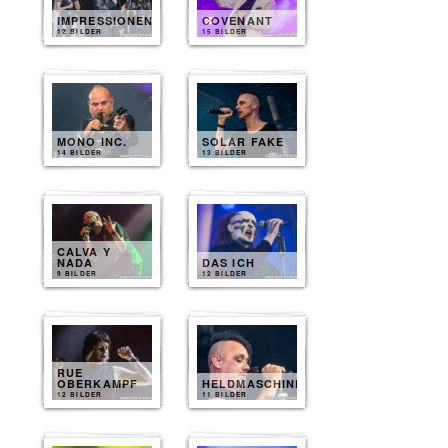
IMPRESSIONEN
COVENANT
12 BILDER
15 BILDER
MONO INC.
SOLAR FAKE
14 BILDER
13 BILDER
CALVA Y
NADA
DAS ICH
9 BILDER
12 BILDER
RUE
OBERKAMPF
HELDMASCHINE
12 BILDER
11 BILDER