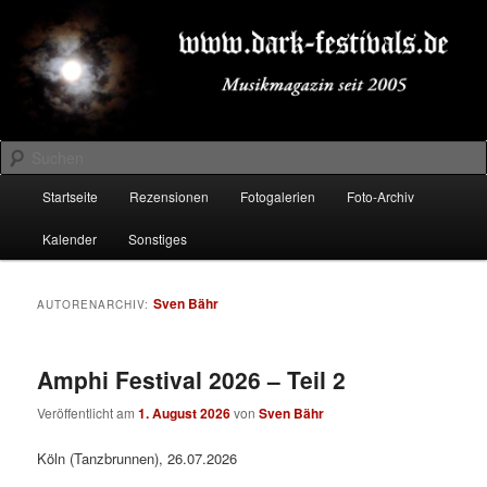
Zum
Zum
Musikmagazin seit 2005
primären
sekundären
Inhalt
Inhalt
springen
springen
DARK-FESTIVALS.DE
Suchen
Hauptmenü
Startseite
Rezensionen
Fotogalerien
Foto-Archiv
Kalender
Sonstiges
Sven Bähr
AUTORENARCHIV:
Amphi Festival 2026 – Teil 2
Veröffentlicht am
1. August 2026
von
Sven Bähr
Köln (Tanzbrunnen), 26.07.2026