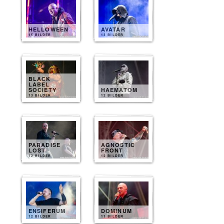
HELLOWEEN
AVATAR
15 BILDER
13 BILDER
BLACK
LABEL
SOCIETY
HAEMATOM
13 BILDER
12 BILDER
PARADISE
AGNOSTIC
LOST
FRONT
12 BILDER
12 BILDER
ENSIFERUM
DOMINUM
12 BILDER
11 BILDER