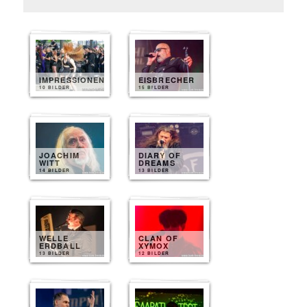
IMPRESSIONEN
EISBRECHER
10 BILDER
15 BILDER
JOACHIM
DIARY OF
WITT
DREAMS
14 BILDER
13 BILDER
WELLE
CLAN OF
ERDBALL
XYMOX
13 BILDER
12 BILDER