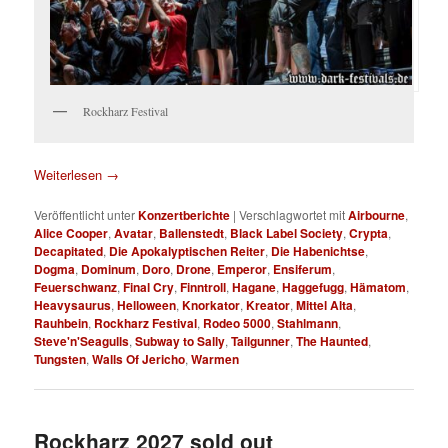
Rockharz Festival
Weiterlesen
→
Veröffentlicht unter
Konzertberichte
|
Verschlagwortet mit
Airbourne
,
Alice Cooper
,
Avatar
,
Ballenstedt
,
Black Label Society
,
Crypta
,
Decapitated
,
Die Apokalyptischen Reiter
,
Die Habenichtse
,
Dogma
,
Dominum
,
Doro
,
Drone
,
Emperor
,
Ensiferum
,
Feuerschwanz
,
Final Cry
,
Finntroll
,
Hagane
,
Haggefugg
,
Hämatom
,
Heavysaurus
,
Helloween
,
Knorkator
,
Kreator
,
Mittel Alta
,
Rauhbein
,
Rockharz Festival
,
Rodeo 5000
,
Stahlmann
,
Steve'n'Seagulls
,
Subway to Sally
,
Tailgunner
,
The Haunted
,
Tungsten
,
Walls Of Jericho
,
Warmen
Rockharz 2027 sold out