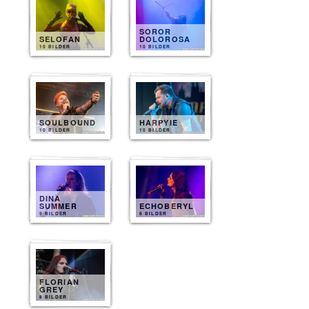
SOROR
SELOFAN
DOLOROSA
10 BILDER
10 BILDER
SOULBOUND
HARPYIE
10 BILDER
10 BILDER
DINA
SUMMER
ECHOBERYL
9 BILDER
8 BILDER
FLORIAN
GREY
8 BILDER