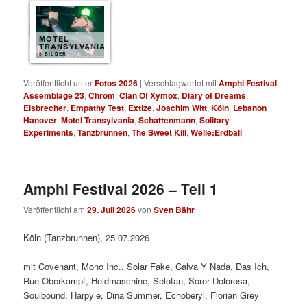
MOTEL
TRANSYLVANIA
8 BILDER
Veröffentlicht unter
Fotos 2026
|
Verschlagwortet mit
Amphi Festival
,
Assemblage 23
,
Chrom
,
Clan Of Xymox
,
Diary of Dreams
,
Eisbrecher
,
Empathy Test
,
Extize
,
Joachim Witt
,
Köln
,
Lebanon
Hanover
,
Motel Transylvania
,
Schattenmann
,
Solitary
Experiments
,
Tanzbrunnen
,
The Sweet Kill
,
Welle:Erdball
Amphi Festival 2026 – Teil 1
Veröffentlicht am
29. Juli 2026
von
Sven Bähr
Köln (Tanzbrunnen), 25.07.2026
mit Covenant, Mono Inc., Solar Fake, Calva Y Nada, Das Ich,
Rue Oberkampf, Heldmaschine, Selofan, Soror Dolorosa,
Soulbound, Harpyie, Dina Summer, Echoberyl, Florian Grey