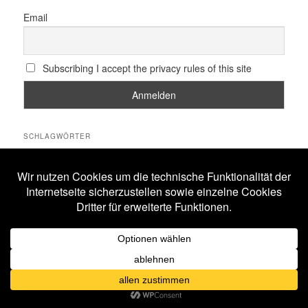
Email
Subscribing I accept the privacy rules of this site
SCHLAGWÖRTER
All Will Know
Amphi Festival
Alestorm
ASP
Corona
Coppelius
Blutengel
Corvus Corax
Feuerschwanz
Eisbrecher
Faun
Dornenreich
Ensiferum
Frankfurt
Harakiri For The Sky
Hexentanz Festival
Hämatom
Hildesheim
Leipzig
Köln
Letzte Instanz
In Extremo
Lord Of The Lost
M'era Luna Festival