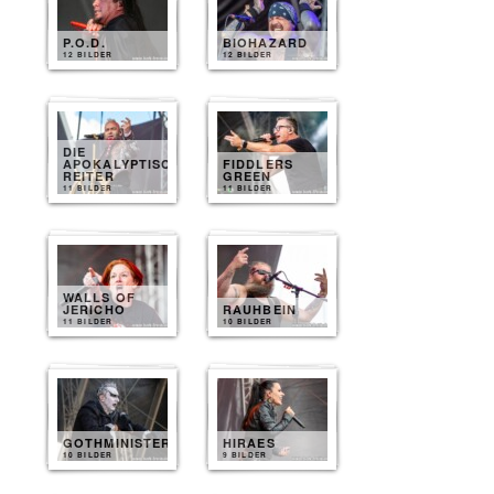
P.O.D.
BIOHAZARD
12 BILDER
12 BILDER
DIE
APOKALYPTISCHEN
FIDDLERS
REITER
GREEN
11 BILDER
11 BILDER
WALLS OF
JERICHO
RAUHBEIN
11 BILDER
10 BILDER
GOTHMINISTER
HIRAES
10 BILDER
9 BILDER