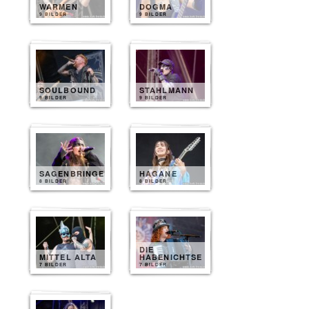
WARMEN
DOGMA
9 BILDER
9 BILDER
SOULBOUND
STAHLMANN
9 BILDER
9 BILDER
SAGENBRINGER
HAGANE
8 BILDER
8 BILDER
DIE
MITTEL ALTA
HABENICHTSE
7 BILDER
7 BILDER