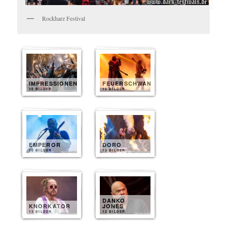
Rockharz Festival
IMPRESSIONEN
FEUERSCHWANZ
20 BILDER
15 BILDER
EMPEROR
DORO
10 BILDER
13 BILDER
DANKO
KNORKATOR
JONES
13 BILDER
12 BILDER