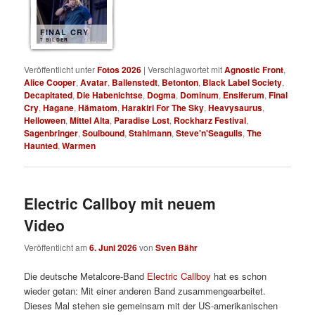
FINAL CRY
7 BILDER
Veröffentlicht unter
Fotos 2026
|
Verschlagwortet mit
Agnostic Front
,
Alice Cooper
,
Avatar
,
Ballenstedt
,
Betonton
,
Black Label Society
,
Decapitated
,
Die Habenichtse
,
Dogma
,
Dominum
,
Ensiferum
,
Final
Cry
,
Hagane
,
Hämatom
,
Harakiri For The Sky
,
Heavysaurus
,
Helloween
,
Mittel Alta
,
Paradise Lost
,
Rockharz Festival
,
Sagenbringer
,
Soulbound
,
Stahlmann
,
Steve'n'Seagulls
,
The
Haunted
,
Warmen
Electric Callboy mit neuem
Video
Veröffentlicht am
6. Juni 2026
von
Sven Bähr
Die deutsche Metalcore-Band
Electric Callboy
hat es schon
wieder getan: Mit einer anderen Band zusammengearbeitet.
Dieses Mal stehen sie gemeinsam mit der US-amerikanischen