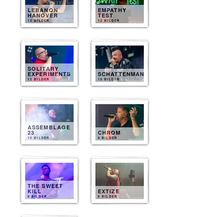
LEBANON
EMPATHY
HANOVER
TEST
12 BILDER
12 BILDER
SOLITARY
EXPERIMENTS
SCHATTENMANN
12 BILDER
10 BILDER
ASSEMBLAGE
23
CHROM
10 BILDER
8 BILDER
THE SWEET
KILL
EXTIZE
8 BILDER
8 BILDER