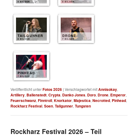
9 BILDER
8 BILDER
TAILGUNNER
DRONE
8 BILDER
7 BILDER
PINHEAD
7 BILDER
Veröffentlicht unter
Fotos 2026
|
Verschlagwortet mit
Annisokay
,
Artillery
,
Ballenstedt
,
Crypta
,
Danko Jones
,
Doro
,
Drone
,
Emperor
,
Feuerschwanz
,
Finntroll
,
Knorkator
,
Majestica
,
Necrotted
,
Pinhead
,
Rockharz Festival
,
Soen
,
Tailgunner
,
Tungsten
Rockharz Festival 2026 – Teil