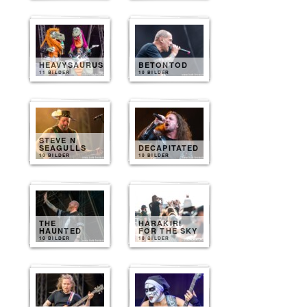
HEAVYSAURUS
BETONTOD
11 BILDER
10 BILDER
STEVE N
SEAGULLS
DECAPITATED
10 BILDER
10 BILDER
THE
HARAKIRI
HAUNTED
FOR THE SKY
10 BILDER
10 BILDER