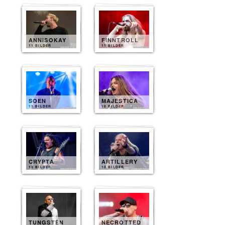
ANNISOKAY
FINNTROLL
11 BILDER
11 BILDER
SOEN
MAJESTICA
11 BILDER
10 BILDER
CRYPTA
ARTILLERY
10 BILDER
10 BILDER
TUNGSTEN
NECROTTED