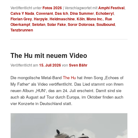
Veröffentlicht unter
Fotos 2026
|
Verschlagwortet mit
Amphi Festival
,
Calva Y Nada
,
Covenant
,
Das Ich
,
Dina Summer
,
Echoberyl
,
Florian Grey
,
Harpyie
,
Heldmaschine
,
Köln
,
Mono Inc.
,
Rue
Oberkampf
,
Selofan
,
Solar Fake
,
Soror Dolorosa
,
Soulbound
,
Tanzbrunnen
The Hu mit neuem Video
Veröffentlicht am
15. Juli 2026
von
Sven Bähr
Die mongolische Metal-Band
The Hu
hat ihren Song „Echoes of
My Father“ als Video veröffentlicht. Das Lied stammt von ihrem
neuen Album „HUN“, das am 24. Juli erscheint. Damit sind sie
auch ab August auf Tour durch Europa, im Oktober finden auch
vier Konzerte in Deutschland statt.