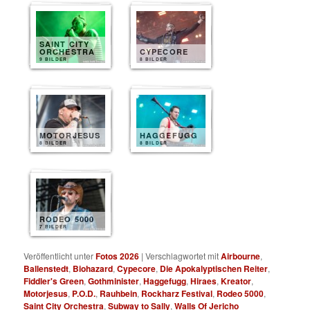
SAINT CITY
ORCHESTRA
CYPECORE
9 BILDER
8 BILDER
MOTORJESUS
HAGGEFUGG
8 BILDER
8 BILDER
RODEO 5000
7 BILDER
Veröffentlicht unter
Fotos 2026
|
Verschlagwortet mit
Airbourne
,
Ballenstedt
,
Biohazard
,
Cypecore
,
Die Apokalyptischen Reiter
,
Fiddler's Green
,
Gothminister
,
Haggefugg
,
Hiraes
,
Kreator
,
Motorjesus
,
P.O.D.
,
Rauhbein
,
Rockharz Festival
,
Rodeo 5000
,
Saint City Orchestra
,
Subway to Sally
,
Walls Of Jericho