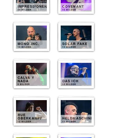
IMPRESSIONEN
COVENANT
12 BILDER
15 BILDER
MONO INC.
SOLAR FAKE
14 BILDER
13 BILDER
CALVA Y
NADA
DAS ICH
9 BILDER
12 BILDER
RUE
OBERKAMPF
HELDMASCHINE
12 BILDER
11 BILDER