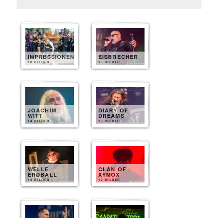
IMPRESSIONEN
EISBRECHER
10 BILDER
15 BILDER
JOACHIM
DIARY OF
WITT
DREAMS
14 BILDER
13 BILDER
WELLE
CLAN OF
ERDBALL
XYMOX
13 BILDER
12 BILDER