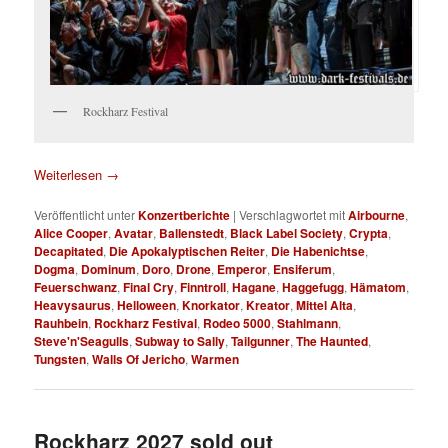
Rockharz Festival
Weiterlesen
→
Veröffentlicht unter
Konzertberichte
|
Verschlagwortet mit
Airbourne
,
Alice Cooper
,
Avatar
,
Ballenstedt
,
Black Label Society
,
Crypta
,
Decapitated
,
Die Apokalyptischen Reiter
,
Die Habenichtse
,
Dogma
,
Dominum
,
Doro
,
Drone
,
Emperor
,
Ensiferum
,
Feuerschwanz
,
Final Cry
,
Finntroll
,
Hagane
,
Haggefugg
,
Hämatom
,
Heavysaurus
,
Helloween
,
Knorkator
,
Kreator
,
Mittel Alta
,
Rauhbein
,
Rockharz Festival
,
Rodeo 5000
,
Stahlmann
,
Steve'n'Seagulls
,
Subway to Sally
,
Tailgunner
,
The Haunted
,
Tungsten
,
Walls Of Jericho
,
Warmen
Rockharz 2027 sold out