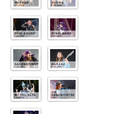
WARMEN
DOGMA
9 BILDER
9 BILDER
SOULBOUND
STAHLMANN
9 BILDER
9 BILDER
SAGENBRINGER
HAGANE
8 BILDER
8 BILDER
DIE
MITTEL ALTA
HABENICHTSE
7 BILDER
7 BILDER