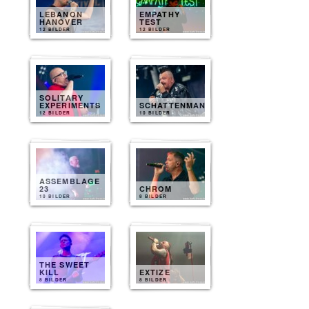
LEBANON
EMPATHY
HANOVER
TEST
12 BILDER
12 BILDER
SOLITARY
EXPERIMENTS
SCHATTENMANN
12 BILDER
10 BILDER
ASSEMBLAGE
23
CHROM
10 BILDER
8 BILDER
THE SWEET
KILL
EXTIZE
8 BILDER
8 BILDER