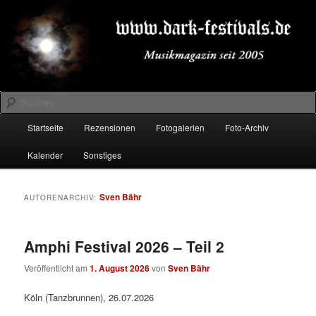
Zum
Zum
Musikmagazin seit 2005
primären
sekundären
Inhalt
Inhalt
springen
springen
DARK-FESTIVALS.DE
Suchen
Hauptmenü
Startseite
Rezensionen
Fotogalerien
Foto-Archiv
Kalender
Sonstiges
Sven Bähr
AUTORENARCHIV:
Amphi Festival 2026 – Teil 2
Veröffentlicht am
1. August 2026
von
Sven Bähr
Köln (Tanzbrunnen), 26.07.2026