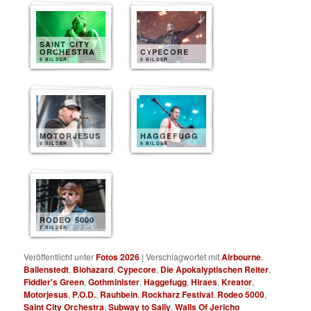
SAINT CITY
ORCHESTRA
CYPECORE
9 BILDER
8 BILDER
MOTORJESUS
HAGGEFUGG
8 BILDER
8 BILDER
RODEO 5000
7 BILDER
Veröffentlicht unter
Fotos 2026
|
Verschlagwortet mit
Airbourne
,
Ballenstedt
,
Biohazard
,
Cypecore
,
Die Apokalyptischen Reiter
,
Fiddler's Green
,
Gothminister
,
Haggefugg
,
Hiraes
,
Kreator
,
Motorjesus
,
P.O.D.
,
Rauhbein
,
Rockharz Festival
,
Rodeo 5000
,
Saint City Orchestra
,
Subway to Sally
,
Walls Of Jericho