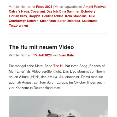
Veröffentlicht unter
Fotos 2026
|
Verschlagwortet mit
Amphi Festival
,
Calva Y Nada
,
Covenant
,
Das Ich
,
Dina Summer
,
Echoberyl
,
Florian Grey
,
Harpyie
,
Heldmaschine
,
Köln
,
Mono Inc.
,
Rue
Oberkampf
,
Selofan
,
Solar Fake
,
Soror Dolorosa
,
Soulbound
,
Tanzbrunnen
The Hu mit neuem Video
Veröffentlicht am
15. Juli 2026
von
Sven Bähr
Die mongolische Metal-Band
The Hu
hat ihren Song „Echoes of
My Father“ als Video veröffentlicht. Das Lied stammt von ihrem
neuen Album „HUN“, das am 24. Juli erscheint. Damit sind sie
auch ab August auf Tour durch Europa, im Oktober finden auch
vier Konzerte in Deutschland statt.