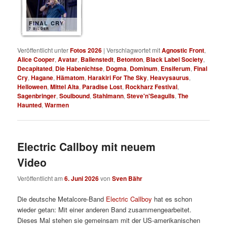
FINAL CRY
7 BILDER
Veröffentlicht unter
Fotos 2026
|
Verschlagwortet mit
Agnostic Front
,
Alice Cooper
,
Avatar
,
Ballenstedt
,
Betonton
,
Black Label Society
,
Decapitated
,
Die Habenichtse
,
Dogma
,
Dominum
,
Ensiferum
,
Final
Cry
,
Hagane
,
Hämatom
,
Harakiri For The Sky
,
Heavysaurus
,
Helloween
,
Mittel Alta
,
Paradise Lost
,
Rockharz Festival
,
Sagenbringer
,
Soulbound
,
Stahlmann
,
Steve'n'Seagulls
,
The
Haunted
,
Warmen
Electric Callboy mit neuem
Video
Veröffentlicht am
6. Juni 2026
von
Sven Bähr
Die deutsche Metalcore-Band
Electric Callboy
hat es schon
wieder getan: Mit einer anderen Band zusammengearbeitet.
Dieses Mal stehen sie gemeinsam mit der US-amerikanischen