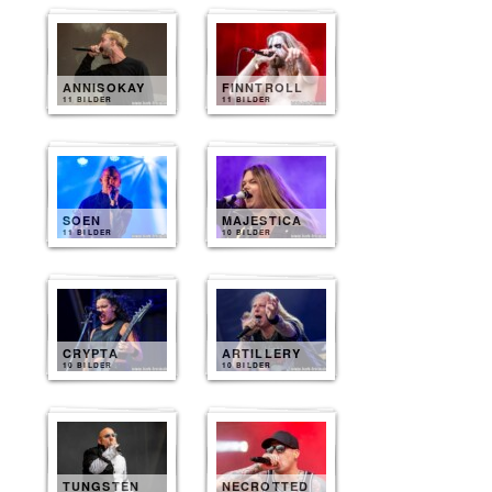
ANNISOKAY
FINNTROLL
11 BILDER
11 BILDER
SOEN
MAJESTICA
11 BILDER
10 BILDER
CRYPTA
ARTILLERY
10 BILDER
10 BILDER
TUNGSTEN
NECROTTED