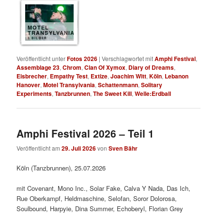
MOTEL
TRANSYLVANIA
8 BILDER
Veröffentlicht unter
Fotos 2026
|
Verschlagwortet mit
Amphi Festival
,
Assemblage 23
,
Chrom
,
Clan Of Xymox
,
Diary of Dreams
,
Eisbrecher
,
Empathy Test
,
Extize
,
Joachim Witt
,
Köln
,
Lebanon
Hanover
,
Motel Transylvania
,
Schattenmann
,
Solitary
Experiments
,
Tanzbrunnen
,
The Sweet Kill
,
Welle:Erdball
Amphi Festival 2026 – Teil 1
Veröffentlicht am
29. Juli 2026
von
Sven Bähr
Köln (Tanzbrunnen), 25.07.2026
mit Covenant, Mono Inc., Solar Fake, Calva Y Nada, Das Ich,
Rue Oberkampf, Heldmaschine, Selofan, Soror Dolorosa,
Soulbound, Harpyie, Dina Summer, Echoberyl, Florian Grey