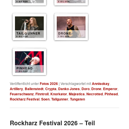
9 BILDER
8 BILDER
TAILGUNNER
DRONE
8 BILDER
7 BILDER
PINHEAD
7 BILDER
Veröffentlicht unter
Fotos 2026
|
Verschlagwortet mit
Annisokay
,
Artillery
,
Ballenstedt
,
Crypta
,
Danko Jones
,
Doro
,
Drone
,
Emperor
,
Feuerschwanz
,
Finntroll
,
Knorkator
,
Majestica
,
Necrotted
,
Pinhead
,
Rockharz Festival
,
Soen
,
Tailgunner
,
Tungsten
Rockharz Festival 2026 – Teil