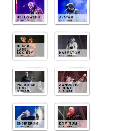
HELLOWEEN
AVATAR
15 BILDER
13 BILDER
BLACK
LABEL
SOCIETY
HAEMATOM
13 BILDER
12 BILDER
PARADISE
AGNOSTIC
LOST
FRONT
12 BILDER
12 BILDER
ENSIFERUM
DOMINUM
12 BILDER
11 BILDER