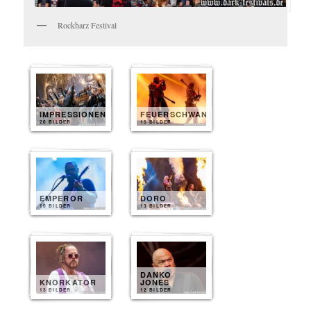
Rockharz Festival
IMPRESSIONEN
FEUERSCHWANZ
20 BILDER
15 BILDER
EMPEROR
DORO
10 BILDER
13 BILDER
DANKO
KNORKATOR
JONES
13 BILDER
12 BILDER