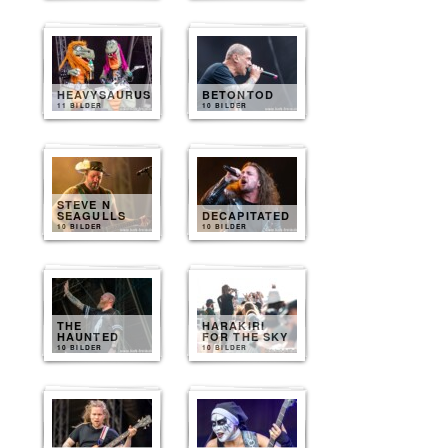
HEAVYSAURUS
BETONTOD
11 BILDER
10 BILDER
STEVE N
SEAGULLS
DECAPITATED
10 BILDER
10 BILDER
THE
HARAKIRI
HAUNTED
FOR THE SKY
10 BILDER
10 BILDER