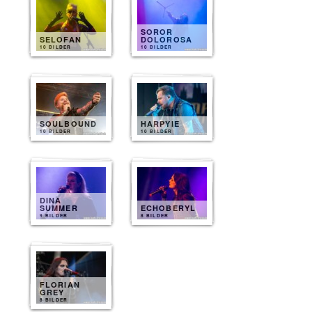
SOROR
SELOFAN
DOLOROSA
10 BILDER
10 BILDER
SOULBOUND
HARPYIE
10 BILDER
10 BILDER
DINA
SUMMER
ECHOBERYL
9 BILDER
8 BILDER
FLORIAN
GREY
8 BILDER