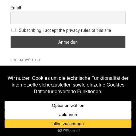
Email
Subscribing I accept the privacy rules of this site
SCHLAGWÖRTER
All Will Know
Amphi Festival
Alestorm
ASP
Corona
Coppelius
Blutengel
Corvus Corax
Feuerschwanz
Eisbrecher
Faun
Dornenreich
Ensiferum
Frankfurt
Harakiri For The Sky
Hexentanz Festival
Hämatom
Hildesheim
Leipzig
Köln
Letzte Instanz
In Extremo
Lord Of The Lost
M'era Luna Festival