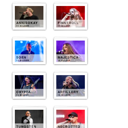
ANNISOKAY
FINNTROLL
11 BILDER
11 BILDER
SOEN
MAJESTICA
11 BILDER
10 BILDER
CRYPTA
ARTILLERY
10 BILDER
10 BILDER
TUNGSTEN
NECROTTED