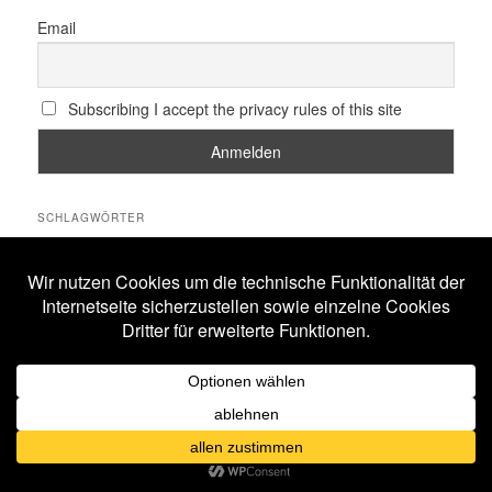
Email
Subscribing I accept the privacy rules of this site
SCHLAGWÖRTER
All Will Know
Amphi Festival
Alestorm
ASP
Corona
Coppelius
Blutengel
Corvus Corax
Feuerschwanz
Eisbrecher
Faun
Dornenreich
Ensiferum
Frankfurt
Harakiri For The Sky
Hexentanz Festival
Hämatom
Hildesheim
Leipzig
Köln
Letzte Instanz
In Extremo
Lord Of The Lost
M'era Luna Festival