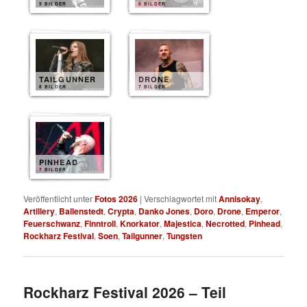
9 BILDER
8 BILDER
TAILGUNNER
DRONE
8 BILDER
7 BILDER
PINHEAD
7 BILDER
Veröffentlicht unter
Fotos 2026
|
Verschlagwortet mit
Annisokay
,
Artillery
,
Ballenstedt
,
Crypta
,
Danko Jones
,
Doro
,
Drone
,
Emperor
,
Feuerschwanz
,
Finntroll
,
Knorkator
,
Majestica
,
Necrotted
,
Pinhead
,
Rockharz Festival
,
Soen
,
Tailgunner
,
Tungsten
Rockharz Festival 2026 – Teil