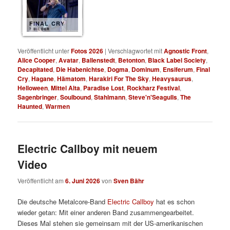
FINAL CRY
7 BILDER
Veröffentlicht unter
Fotos 2026
|
Verschlagwortet mit
Agnostic Front
,
Alice Cooper
,
Avatar
,
Ballenstedt
,
Betonton
,
Black Label Society
,
Decapitated
,
Die Habenichtse
,
Dogma
,
Dominum
,
Ensiferum
,
Final
Cry
,
Hagane
,
Hämatom
,
Harakiri For The Sky
,
Heavysaurus
,
Helloween
,
Mittel Alta
,
Paradise Lost
,
Rockharz Festival
,
Sagenbringer
,
Soulbound
,
Stahlmann
,
Steve'n'Seagulls
,
The
Haunted
,
Warmen
Electric Callboy mit neuem
Video
Veröffentlicht am
6. Juni 2026
von
Sven Bähr
Die deutsche Metalcore-Band
Electric Callboy
hat es schon
wieder getan: Mit einer anderen Band zusammengearbeitet.
Dieses Mal stehen sie gemeinsam mit der US-amerikanischen