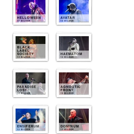
HELLOWEEN
AVATAR
15 BILDER
13 BILDER
BLACK
LABEL
SOCIETY
HAEMATOM
13 BILDER
12 BILDER
PARADISE
AGNOSTIC
LOST
FRONT
12 BILDER
12 BILDER
ENSIFERUM
DOMINUM
12 BILDER
11 BILDER