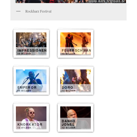
Rockharz Festival
IMPRESSIONEN
FEUERSCHWANZ
20 BILDER
15 BILDER
EMPEROR
DORO
10 BILDER
13 BILDER
DANKO
KNORKATOR
JONES
13 BILDER
12 BILDER