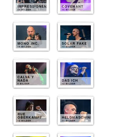
IMPRESSIONEN
COVENANT
12 BILDER
15 BILDER
MONO INC.
SOLAR FAKE
14 BILDER
13 BILDER
CALVA Y
NADA
DAS ICH
9 BILDER
12 BILDER
RUE
OBERKAMPF
HELDMASCHINE
12 BILDER
11 BILDER