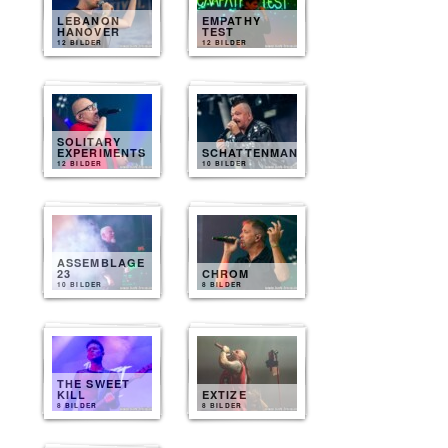
LEBANON
EMPATHY
HANOVER
TEST
12 BILDER
12 BILDER
SOLITARY
EXPERIMENTS
SCHATTENMANN
12 BILDER
10 BILDER
ASSEMBLAGE
23
CHROM
10 BILDER
8 BILDER
THE SWEET
KILL
EXTIZE
8 BILDER
8 BILDER