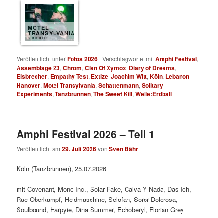
MOTEL
TRANSYLVANIA
8 BILDER
Veröffentlicht unter
Fotos 2026
|
Verschlagwortet mit
Amphi Festival
,
Assemblage 23
,
Chrom
,
Clan Of Xymox
,
Diary of Dreams
,
Eisbrecher
,
Empathy Test
,
Extize
,
Joachim Witt
,
Köln
,
Lebanon
Hanover
,
Motel Transylvania
,
Schattenmann
,
Solitary
Experiments
,
Tanzbrunnen
,
The Sweet Kill
,
Welle:Erdball
Amphi Festival 2026 – Teil 1
Veröffentlicht am
29. Juli 2026
von
Sven Bähr
Köln (Tanzbrunnen), 25.07.2026
mit Covenant, Mono Inc., Solar Fake, Calva Y Nada, Das Ich,
Rue Oberkampf, Heldmaschine, Selofan, Soror Dolorosa,
Soulbound, Harpyie, Dina Summer, Echoberyl, Florian Grey