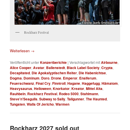
Rockharz Festival
Weiterlesen
→
Veröffentlicht unter
Konzertberichte
|
Verschlagwortet mit
Airbourne
,
Alice Cooper
,
Avatar
,
Ballenstedt
,
Black Label Society
,
Crypta
,
Decapitated
,
Die Apokalyptischen Reiter
,
Die Habenichtse
,
Dogma
,
Dominum
,
Doro
,
Drone
,
Emperor
,
Ensiferum
,
Feuerschwanz
,
Final Cry
,
Finntroll
,
Hagane
,
Haggefugg
,
Hämatom
,
Heavysaurus
,
Helloween
,
Knorkator
,
Kreator
,
Mittel Alta
,
Rauhbein
,
Rockharz Festival
,
Rodeo 5000
,
Stahlmann
,
Steve'n'Seagulls
,
Subway to Sally
,
Tailgunner
,
The Haunted
,
Tungsten
,
Walls Of Jericho
,
Warmen
Rockharz 2027 sold out