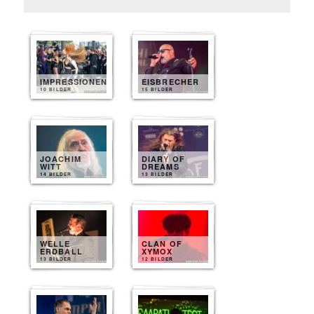
IMPRESSIONEN
EISBRECHER
10 BILDER
15 BILDER
JOACHIM
DIARY OF
WITT
DREAMS
14 BILDER
13 BILDER
WELLE
CLAN OF
ERDBALL
XYMOX
13 BILDER
12 BILDER