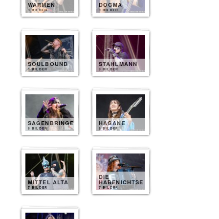
WARMEN
DOGMA
9 BILDER
9 BILDER
SOULBOUND
STAHLMANN
9 BILDER
9 BILDER
SAGENBRINGER
HAGANE
8 BILDER
8 BILDER
DIE
MITTEL ALTA
HABENICHTSE
7 BILDER
7 BILDER