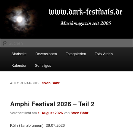
Zum
Zum
Musikmagazin seit 2005
primären
sekundären
Inhalt
Inhalt
springen
springen
DARK-FESTIVALS.DE
Suchen
Hauptmenü
Startseite
Rezensionen
Fotogalerien
Foto-Archiv
Kalender
Sonstiges
Sven Bähr
AUTORENARCHIV:
Amphi Festival 2026 – Teil 2
Veröffentlicht am
1. August 2026
von
Sven Bähr
Köln (Tanzbrunnen), 26.07.2026