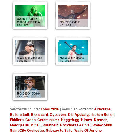
SAINT CITY
ORCHESTRA
CYPECORE
9 BILDER
8 BILDER
MOTORJESUS
HAGGEFUGG
8 BILDER
8 BILDER
RODEO 5000
7 BILDER
Veröffentlicht unter
Fotos 2026
|
Verschlagwortet mit
Airbourne
,
Ballenstedt
,
Biohazard
,
Cypecore
,
Die Apokalyptischen Reiter
,
Fiddler's Green
,
Gothminister
,
Haggefugg
,
Hiraes
,
Kreator
,
Motorjesus
,
P.O.D.
,
Rauhbein
,
Rockharz Festival
,
Rodeo 5000
,
Saint City Orchestra
,
Subway to Sally
,
Walls Of Jericho