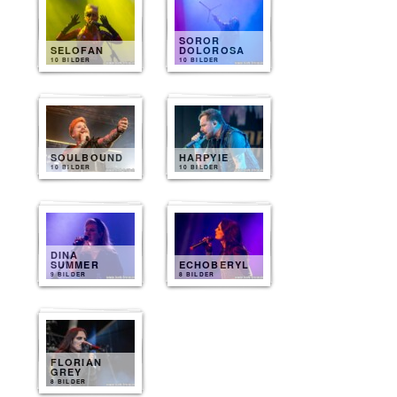
SOROR
SELOFAN
DOLOROSA
10 BILDER
10 BILDER
SOULBOUND
HARPYIE
10 BILDER
10 BILDER
DINA
SUMMER
ECHOBERYL
9 BILDER
8 BILDER
FLORIAN
GREY
8 BILDER