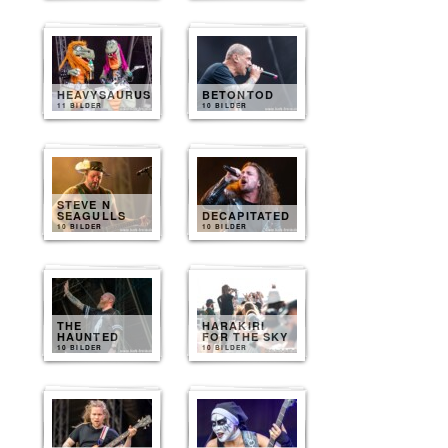
HEAVYSAURUS
BETONTOD
11 BILDER
10 BILDER
STEVE N
SEAGULLS
DECAPITATED
10 BILDER
10 BILDER
THE
HARAKIRI
HAUNTED
FOR THE SKY
10 BILDER
10 BILDER