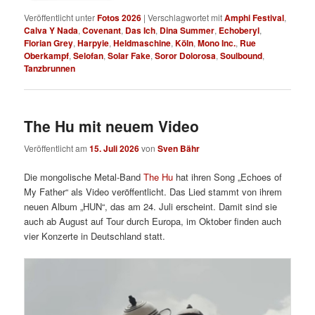
Veröffentlicht unter
Fotos 2026
|
Verschlagwortet mit
Amphi Festival
,
Calva Y Nada
,
Covenant
,
Das Ich
,
Dina Summer
,
Echoberyl
,
Florian Grey
,
Harpyie
,
Heldmaschine
,
Köln
,
Mono Inc.
,
Rue
Oberkampf
,
Selofan
,
Solar Fake
,
Soror Dolorosa
,
Soulbound
,
Tanzbrunnen
The Hu mit neuem Video
Veröffentlicht am
15. Juli 2026
von
Sven Bähr
Die mongolische Metal-Band
The Hu
hat ihren Song „Echoes of
My Father“ als Video veröffentlicht. Das Lied stammt von ihrem
neuen Album „HUN“, das am 24. Juli erscheint. Damit sind sie
auch ab August auf Tour durch Europa, im Oktober finden auch
vier Konzerte in Deutschland statt.