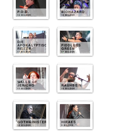
P.O.D.
BIOHAZARD
12 BILDER
12 BILDER
DIE
APOKALYPTISCHEN
FIDDLERS
REITER
GREEN
11 BILDER
11 BILDER
WALLS OF
JERICHO
RAUHBEIN
11 BILDER
10 BILDER
GOTHMINISTER
HIRAES
10 BILDER
9 BILDER