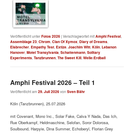
MOTEL
TRANSYLVANIA
8 BILDER
Veröffentlicht unter
Fotos 2026
|
Verschlagwortet mit
Amphi Festival
,
Assemblage 23
,
Chrom
,
Clan Of Xymox
,
Diary of Dreams
,
Eisbrecher
,
Empathy Test
,
Extize
,
Joachim Witt
,
Köln
,
Lebanon
Hanover
,
Motel Transylvania
,
Schattenmann
,
Solitary
Experiments
,
Tanzbrunnen
,
The Sweet Kill
,
Welle:Erdball
Amphi Festival 2026 – Teil 1
Veröffentlicht am
29. Juli 2026
von
Sven Bähr
Köln (Tanzbrunnen), 25.07.2026
mit Covenant, Mono Inc., Solar Fake, Calva Y Nada, Das Ich,
Rue Oberkampf, Heldmaschine, Selofan, Soror Dolorosa,
Soulbound, Harpyie, Dina Summer, Echoberyl, Florian Grey