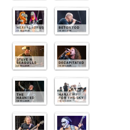
HEAVYSAURUS
BETONTOD
11 BILDER
10 BILDER
STEVE N
SEAGULLS
DECAPITATED
10 BILDER
10 BILDER
THE
HARAKIRI
HAUNTED
FOR THE SKY
10 BILDER
10 BILDER