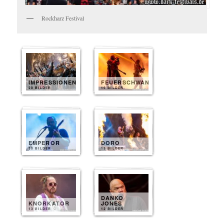
Rockharz Festival
IMPRESSIONEN
FEUERSCHWANZ
20 BILDER
15 BILDER
EMPEROR
DORO
10 BILDER
13 BILDER
DANKO
KNORKATOR
JONES
13 BILDER
12 BILDER