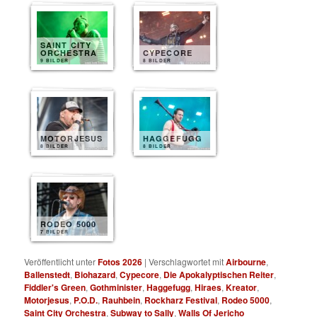
SAINT CITY
ORCHESTRA
CYPECORE
9 BILDER
8 BILDER
MOTORJESUS
HAGGEFUGG
8 BILDER
8 BILDER
RODEO 5000
7 BILDER
Veröffentlicht unter
Fotos 2026
|
Verschlagwortet mit
Airbourne
,
Ballenstedt
,
Biohazard
,
Cypecore
,
Die Apokalyptischen Reiter
,
Fiddler's Green
,
Gothminister
,
Haggefugg
,
Hiraes
,
Kreator
,
Motorjesus
,
P.O.D.
,
Rauhbein
,
Rockharz Festival
,
Rodeo 5000
,
Saint City Orchestra
,
Subway to Sally
,
Walls Of Jericho