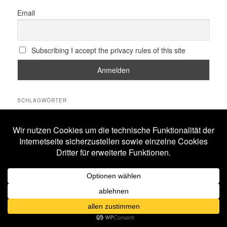
Email
Subscribing I accept the privacy rules of this site
SCHLAGWÖRTER
All Will Know
Amphi Festival
Alestorm
ASP
Corona
Coppelius
Blutengel
Corvus Corax
Feuerschwanz
Eisbrecher
Faun
Dornenreich
Ensiferum
Frankfurt
Harakiri For The Sky
Hexentanz Festival
Hämatom
Hildesheim
Leipzig
Köln
Letzte Instanz
In Extremo
Lord Of The Lost
M'era Luna Festival