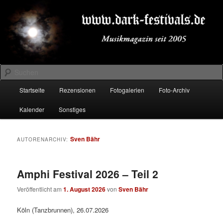
Zum
Zum
Musikmagazin seit 2005
primären
sekundären
Inhalt
Inhalt
springen
springen
DARK-FESTIVALS.DE
Suchen
Hauptmenü
Startseite
Rezensionen
Fotogalerien
Foto-Archiv
Kalender
Sonstiges
Sven Bähr
AUTORENARCHIV:
Amphi Festival 2026 – Teil 2
Veröffentlicht am
1. August 2026
von
Sven Bähr
Köln (Tanzbrunnen), 26.07.2026