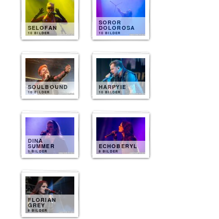
SOROR
SELOFAN
DOLOROSA
10 BILDER
10 BILDER
SOULBOUND
HARPYIE
10 BILDER
10 BILDER
DINA
SUMMER
ECHOBERYL
9 BILDER
8 BILDER
FLORIAN
GREY
8 BILDER