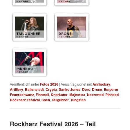
9 BILDER
8 BILDER
TAILGUNNER
DRONE
8 BILDER
7 BILDER
PINHEAD
7 BILDER
Veröffentlicht unter
Fotos 2026
|
Verschlagwortet mit
Annisokay
,
Artillery
,
Ballenstedt
,
Crypta
,
Danko Jones
,
Doro
,
Drone
,
Emperor
,
Feuerschwanz
,
Finntroll
,
Knorkator
,
Majestica
,
Necrotted
,
Pinhead
,
Rockharz Festival
,
Soen
,
Tailgunner
,
Tungsten
Rockharz Festival 2026 – Teil