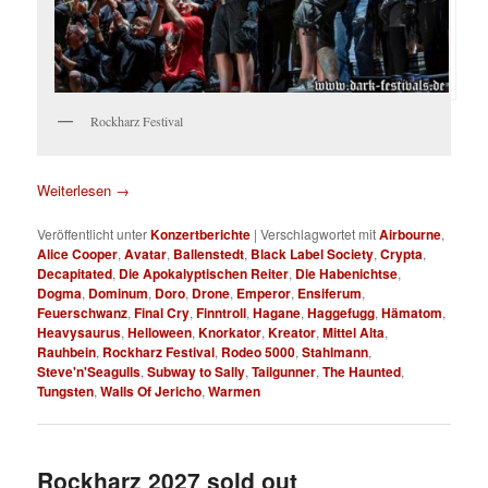
Rockharz Festival
Weiterlesen
→
Veröffentlicht unter
Konzertberichte
|
Verschlagwortet mit
Airbourne
,
Alice Cooper
,
Avatar
,
Ballenstedt
,
Black Label Society
,
Crypta
,
Decapitated
,
Die Apokalyptischen Reiter
,
Die Habenichtse
,
Dogma
,
Dominum
,
Doro
,
Drone
,
Emperor
,
Ensiferum
,
Feuerschwanz
,
Final Cry
,
Finntroll
,
Hagane
,
Haggefugg
,
Hämatom
,
Heavysaurus
,
Helloween
,
Knorkator
,
Kreator
,
Mittel Alta
,
Rauhbein
,
Rockharz Festival
,
Rodeo 5000
,
Stahlmann
,
Steve'n'Seagulls
,
Subway to Sally
,
Tailgunner
,
The Haunted
,
Tungsten
,
Walls Of Jericho
,
Warmen
Rockharz 2027 sold out