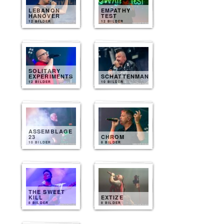
LEBANON
EMPATHY
HANOVER
TEST
12 BILDER
12 BILDER
SOLITARY
EXPERIMENTS
SCHATTENMANN
12 BILDER
10 BILDER
ASSEMBLAGE
23
CHROM
10 BILDER
8 BILDER
THE SWEET
KILL
EXTIZE
8 BILDER
8 BILDER