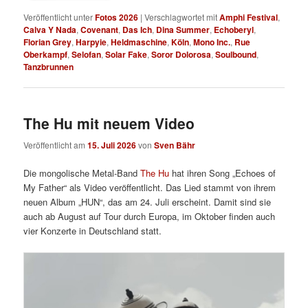
Veröffentlicht unter
Fotos 2026
|
Verschlagwortet mit
Amphi Festival
,
Calva Y Nada
,
Covenant
,
Das Ich
,
Dina Summer
,
Echoberyl
,
Florian Grey
,
Harpyie
,
Heldmaschine
,
Köln
,
Mono Inc.
,
Rue
Oberkampf
,
Selofan
,
Solar Fake
,
Soror Dolorosa
,
Soulbound
,
Tanzbrunnen
The Hu mit neuem Video
Veröffentlicht am
15. Juli 2026
von
Sven Bähr
Die mongolische Metal-Band
The Hu
hat ihren Song „Echoes of
My Father“ als Video veröffentlicht. Das Lied stammt von ihrem
neuen Album „HUN“, das am 24. Juli erscheint. Damit sind sie
auch ab August auf Tour durch Europa, im Oktober finden auch
vier Konzerte in Deutschland statt.