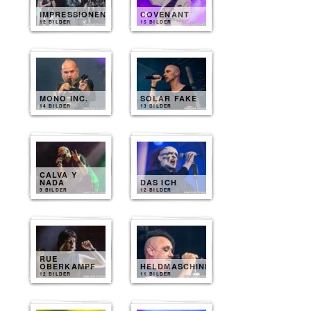
IMPRESSIONEN
COVENANT
12 BILDER
15 BILDER
MONO INC.
SOLAR FAKE
14 BILDER
13 BILDER
CALVA Y
NADA
DAS ICH
9 BILDER
12 BILDER
RUE
OBERKAMPF
HELDMASCHINE
12 BILDER
11 BILDER