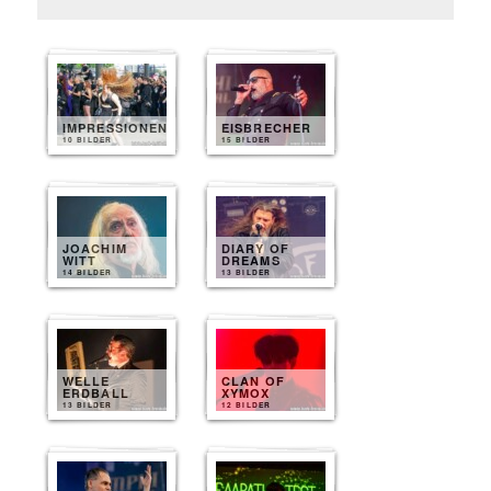
IMPRESSIONEN
EISBRECHER
10 BILDER
15 BILDER
JOACHIM
DIARY OF
WITT
DREAMS
14 BILDER
13 BILDER
WELLE
CLAN OF
ERDBALL
XYMOX
13 BILDER
12 BILDER