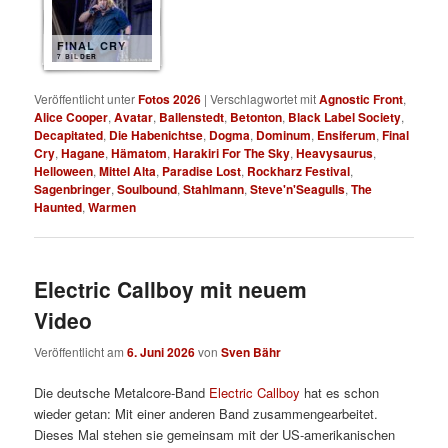
FINAL CRY
7 BILDER
Veröffentlicht unter
Fotos 2026
|
Verschlagwortet mit
Agnostic Front
,
Alice Cooper
,
Avatar
,
Ballenstedt
,
Betonton
,
Black Label Society
,
Decapitated
,
Die Habenichtse
,
Dogma
,
Dominum
,
Ensiferum
,
Final
Cry
,
Hagane
,
Hämatom
,
Harakiri For The Sky
,
Heavysaurus
,
Helloween
,
Mittel Alta
,
Paradise Lost
,
Rockharz Festival
,
Sagenbringer
,
Soulbound
,
Stahlmann
,
Steve'n'Seagulls
,
The
Haunted
,
Warmen
Electric Callboy mit neuem
Video
Veröffentlicht am
6. Juni 2026
von
Sven Bähr
Die deutsche Metalcore-Band
Electric Callboy
hat es schon
wieder getan: Mit einer anderen Band zusammengearbeitet.
Dieses Mal stehen sie gemeinsam mit der US-amerikanischen