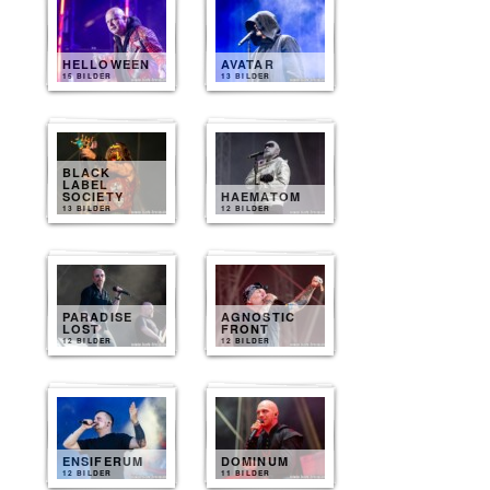
HELLOWEEN
AVATAR
15 BILDER
13 BILDER
BLACK
LABEL
SOCIETY
HAEMATOM
13 BILDER
12 BILDER
PARADISE
AGNOSTIC
LOST
FRONT
12 BILDER
12 BILDER
ENSIFERUM
DOMINUM
12 BILDER
11 BILDER