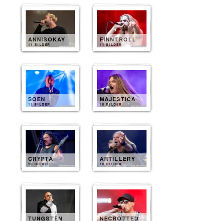
ANNISOKAY
FINNTROLL
11 BILDER
11 BILDER
SOEN
MAJESTICA
11 BILDER
10 BILDER
CRYPTA
ARTILLERY
10 BILDER
10 BILDER
TUNGSTEN
NECROTTED