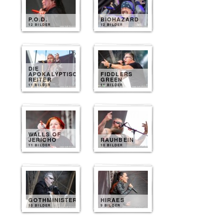
P.O.D.
BIOHAZARD
12 BILDER
12 BILDER
DIE
APOKALYPTISCHEN
FIDDLERS
REITER
GREEN
11 BILDER
11 BILDER
WALLS OF
JERICHO
RAUHBEIN
11 BILDER
10 BILDER
GOTHMINISTER
HIRAES
10 BILDER
9 BILDER