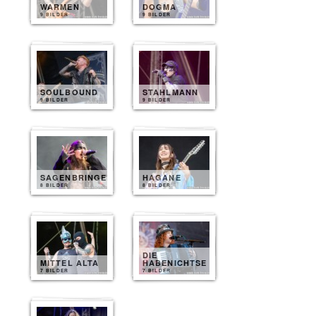
WARMEN
DOGMA
9 BILDER
9 BILDER
SOULBOUND
STAHLMANN
9 BILDER
9 BILDER
SAGENBRINGER
HAGANE
8 BILDER
8 BILDER
DIE
MITTEL ALTA
HABENICHTSE
7 BILDER
7 BILDER