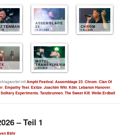
ASSEMBLAGE
ATTENMANN
23
CHROM
DER
10 BILDER
8 BILDER
MOTEL
ZE
TRANSYLVANIA
ER
8 BILDER
chlagwortet mit
Amphi Festival
,
Assemblage 23
,
Chrom
,
Clan Of
er
,
Empathy Test
,
Extize
,
Joachim Witt
,
Köln
,
Lebanon Hanover
,
,
Solitary Experiments
,
Tanzbrunnen
,
The Sweet Kill
,
Welle:Erdball
026 – Teil 1
ven Bähr