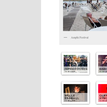
Amphi Festival
IMPRESSIONEN
EIS
10 BILDER
15 BIL
WELLE
CLA
ERDBALL
XYM
13 BILDER
12 BIL