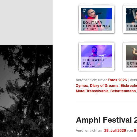
SOLITARY
EXPERIMENTS
SCH
12 BILDER
10 BIL
THE SWEET
KILL
EXTI
8 BILDER
8 BILD
Veröffentlicht unter
Fotos 2026
|
Vers
Xymox
,
Diary of Dreams
,
Eisbrech
Motel Transylvania
,
Schattenmann
Amphi Festival 2
Veröffentlicht am
29. Juli 2026
von
S