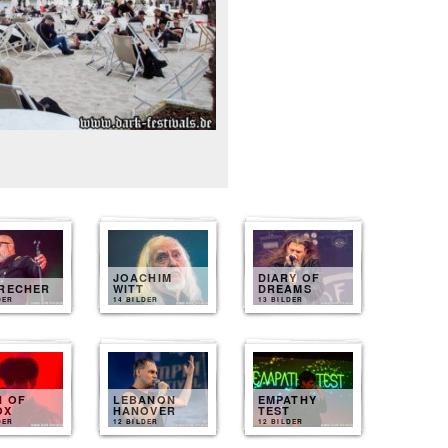
JOACHIM
DIARY OF
BRECHER
WITT
DREAMS
DER
14 BILDER
13 BILDER
N OF
LEBANON
EMPATHY
OX
HANOVER
TEST
DER
12 BILDER
12 BILDER