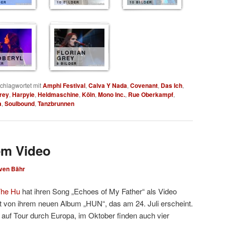
DER
10 BILDER
10 BILDER
FLORIAN
OBERYL
GREY
ER
8 BILDER
chlagwortet mit
Amphi Festival
,
Calva Y Nada
,
Covenant
,
Das Ich
,
Grey
,
Harpyie
,
Heldmaschine
,
Köln
,
Mono Inc.
,
Rue Oberkampf
,
a
,
Soulbound
,
Tanzbrunnen
em Video
ven Bähr
he Hu
hat ihren Song „Echoes of My Father“ als Video
mt von ihrem neuen Album „HUN“, das am 24. Juli erscheint.
 auf Tour durch Europa, im Oktober finden auch vier