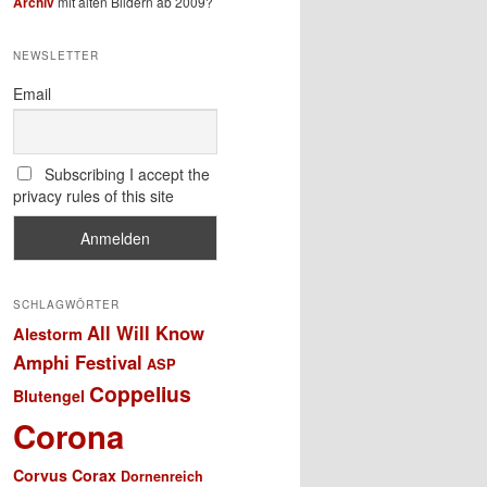
Archiv
mit alten Bildern ab 2009?
NEWSLETTER
Email
Subscribing I accept the
privacy rules of this site
SCHLAGWÖRTER
All Will Know
Alestorm
Amphi Festival
ASP
Coppelius
Blutengel
Corona
Corvus Corax
Dornenreich