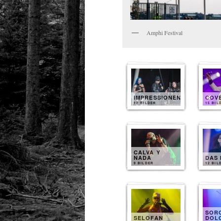
Amphi Festival
IMPRESSIONEN
COV
12 BILDER
15 BIL
CALVA Y
NADA
DAS 
9 BILDER
12 BIL
SOR
SELOFAN
DOL