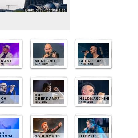
ENANT
MONO INC.
SOLAR FAKE
DER
14 BILDER
13 BILDER
RUE
ICH
OBERKAMPF
HELDMASCHINE
DER
12 BILDER
11 BILDER
OR
OROSA
SOULBOUND
HARPYIE