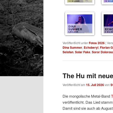
10 BILDER
10 BIL
DINA
SUMMER
ECH
9 BILDER
8 BILD
Veröffentlicht unter
Fotos 2026
|
Vers
Dina Summer
,
Echoberyl
,
Florian 
Selofan
,
Solar Fake
,
Soror Doloros
The Hu mit neu
Veröffentlicht am
15. Juli 2026
von
S
Die mongolische Metal-Band
T
veröffentlicht. Das Lied stam
Damit sind sie auch ab August