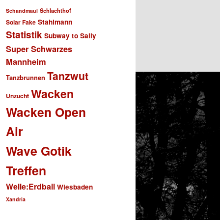
Schlachthof
Schandmaul
Stahlmann
Solar Fake
Statistik
Subway to Sally
Super Schwarzes
Mannheim
Tanzwut
Tanzbrunnen
Wacken
Unzucht
Wacken Open
Air
Wave Gotik
Treffen
Welle:Erdball
Wiesbaden
Xandria