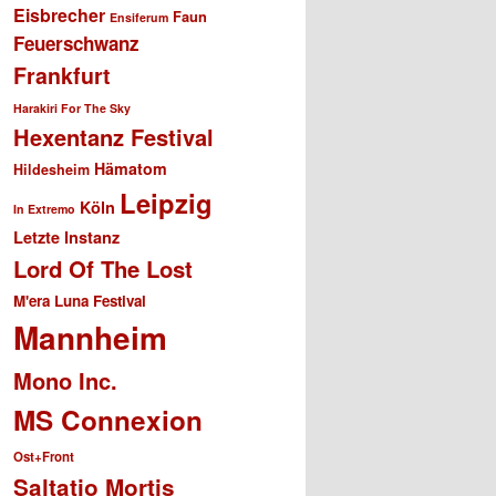
Eisbrecher
Faun
Ensiferum
Feuerschwanz
Frankfurt
Harakiri For The Sky
Hexentanz Festival
Hämatom
Hildesheim
Leipzig
Köln
In Extremo
Letzte Instanz
Lord Of The Lost
M'era Luna Festival
Mannheim
Mono Inc.
MS Connexion
Ost+Front
Saltatio Mortis