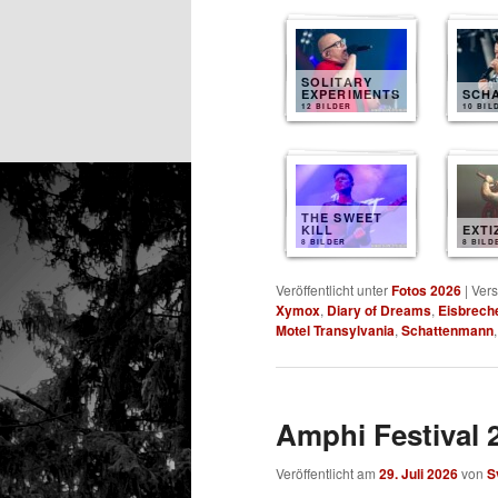
SOLITARY
EXPERIMENTS
SCH
12 BILDER
10 BIL
THE SWEET
KILL
EXTI
8 BILDER
8 BILD
Veröffentlicht unter
Fotos 2026
|
Vers
Xymox
,
Diary of Dreams
,
Eisbrech
Motel Transylvania
,
Schattenmann
Amphi Festival 2
Veröffentlicht am
29. Juli 2026
von
S