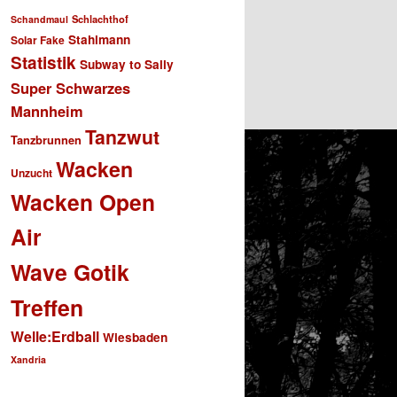
Schlachthof
Schandmaul
Stahlmann
Solar Fake
Statistik
Subway to Sally
Super Schwarzes
Mannheim
Tanzwut
Tanzbrunnen
Wacken
Unzucht
Wacken Open
Air
Wave Gotik
Treffen
Welle:Erdball
Wiesbaden
Xandria