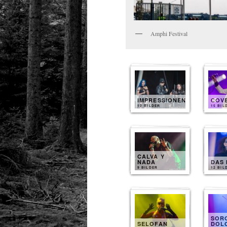
Amphi Festival
IMPRESSIONEN
COV
12 BILDER
15 BIL
CALVA Y
NADA
DAS 
9 BILDER
12 BIL
SOR
SELOFAN
DOL