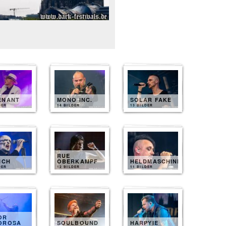
ENANT
MONO INC.
SOLAR FAKE
DER
14 BILDER
13 BILDER
RUE
ICH
OBERKAMPF
HELDMASCHINE
DER
12 BILDER
11 BILDER
OR
OROSA
SOULBOUND
HARPYIE