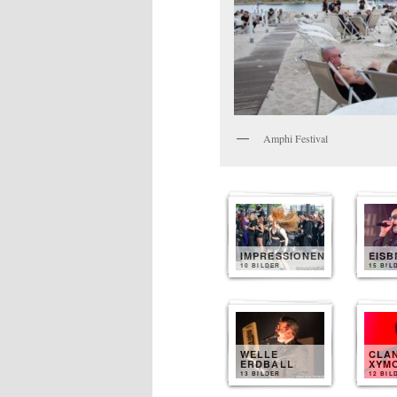
Amphi Festival
IMPRESSIONEN
EIS
10 BILDER
15 BIL
WELLE
CLA
ERDBALL
XYM
13 BILDER
12 BIL