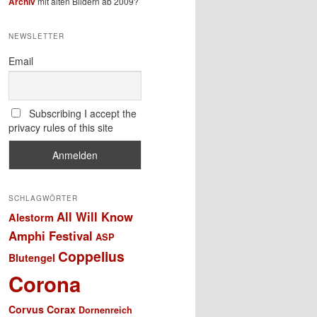
Archiv
mit alten Bildern ab 2009?
NEWSLETTER
Email
Subscribing I accept the
privacy rules of this site
SCHLAGWÖRTER
All Will Know
Alestorm
Amphi Festival
ASP
Coppelius
Blutengel
Corona
Corvus Corax
Dornenreich