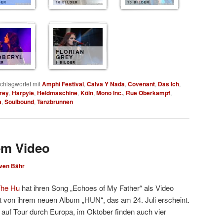
DER
10 BILDER
10 BILDER
FLORIAN
OBERYL
GREY
ER
8 BILDER
chlagwortet mit
Amphi Festival
,
Calva Y Nada
,
Covenant
,
Das Ich
,
Grey
,
Harpyie
,
Heldmaschine
,
Köln
,
Mono Inc.
,
Rue Oberkampf
,
a
,
Soulbound
,
Tanzbrunnen
em Video
ven Bähr
he Hu
hat ihren Song „Echoes of My Father“ als Video
mt von ihrem neuen Album „HUN“, das am 24. Juli erscheint.
 auf Tour durch Europa, im Oktober finden auch vier