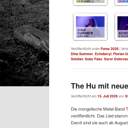
10 BILDER
10 BIL
DINA
SUMMER
ECH
9 BILDER
8 BILD
Veröffentlicht unter
Fotos 2026
|
Vers
Dina Summer
,
Echoberyl
,
Florian 
Selofan
,
Solar Fake
,
Soror Doloros
The Hu mit neu
Veröffentlicht am
15. Juli 2026
von
S
Die mongolische Metal-Band
T
veröffentlicht. Das Lied stam
Damit sind sie auch ab August