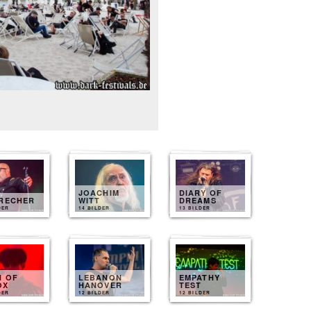
JOACHIM
DIARY OF
BRECHER
WITT
DREAMS
DER
14 BILDER
13 BILDER
N OF
LEBANON
EMPATHY
OX
HANOVER
TEST
DER
12 BILDER
12 BILDER