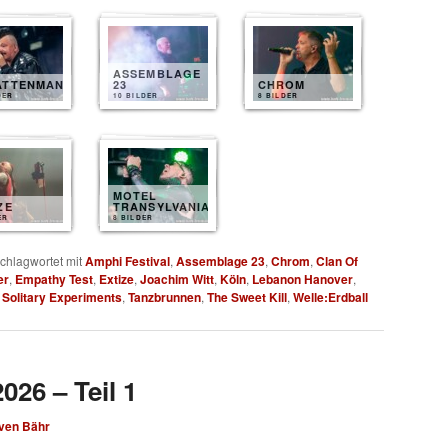
ASSEMBLAGE
ATTENMANN
23
CHROM
DER
10 BILDER
8 BILDER
MOTEL
ZE
TRANSYLVANIA
ER
8 BILDER
chlagwortet mit
Amphi Festival
,
Assemblage 23
,
Chrom
,
Clan Of
er
,
Empathy Test
,
Extize
,
Joachim Witt
,
Köln
,
Lebanon Hanover
,
,
Solitary Experiments
,
Tanzbrunnen
,
The Sweet Kill
,
Welle:Erdball
026 – Teil 1
ven Bähr