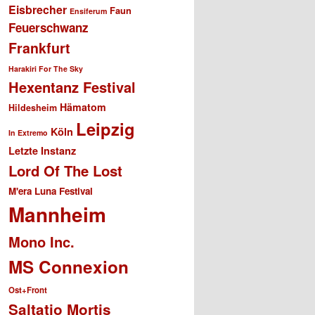
Eisbrecher
Faun
Ensiferum
Feuerschwanz
Frankfurt
Harakiri For The Sky
Hexentanz Festival
Hämatom
Hildesheim
Leipzig
Köln
In Extremo
Letzte Instanz
Lord Of The Lost
M'era Luna Festival
Mannheim
Mono Inc.
MS Connexion
Ost+Front
Saltatio Mortis