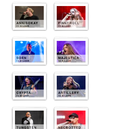
ANNISOKAY
FINNTROLL
11 BILDER
11 BILDER
SOEN
MAJESTICA
11 BILDER
10 BILDER
CRYPTA
ARTILLERY
10 BILDER
10 BILDER
TUNGSTEN
NECROTTED