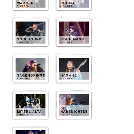
WARMEN
DOGMA
9 BILDER
9 BILDER
SOULBOUND
STAHLMANN
9 BILDER
9 BILDER
SAGENBRINGER
HAGANE
8 BILDER
8 BILDER
DIE
MITTEL ALTA
HABENICHTSE
7 BILDER
7 BILDER