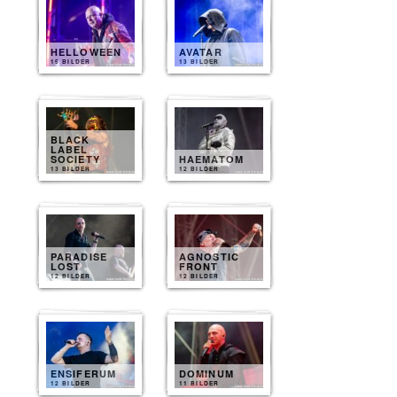
HELLOWEEN
AVATAR
15 BILDER
13 BILDER
BLACK
LABEL
SOCIETY
HAEMATOM
13 BILDER
12 BILDER
PARADISE
AGNOSTIC
LOST
FRONT
12 BILDER
12 BILDER
ENSIFERUM
DOMINUM
12 BILDER
11 BILDER