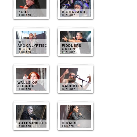
P.O.D.
BIOHAZARD
12 BILDER
12 BILDER
DIE
APOKALYPTISCHEN
FIDDLERS
REITER
GREEN
11 BILDER
11 BILDER
WALLS OF
JERICHO
RAUHBEIN
11 BILDER
10 BILDER
GOTHMINISTER
HIRAES
10 BILDER
9 BILDER