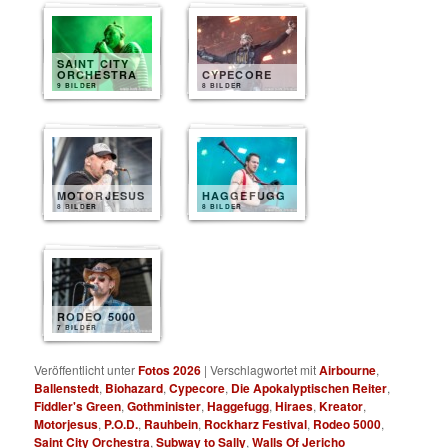
SAINT CITY
ORCHESTRA
CYPECORE
9 BILDER
8 BILDER
MOTORJESUS
HAGGEFUGG
8 BILDER
8 BILDER
RODEO 5000
7 BILDER
Veröffentlicht unter
Fotos 2026
|
Verschlagwortet mit
Airbourne
,
Ballenstedt
,
Biohazard
,
Cypecore
,
Die Apokalyptischen Reiter
,
Fiddler's Green
,
Gothminister
,
Haggefugg
,
Hiraes
,
Kreator
,
Motorjesus
,
P.O.D.
,
Rauhbein
,
Rockharz Festival
,
Rodeo 5000
,
Saint City Orchestra
,
Subway to Sally
,
Walls Of Jericho