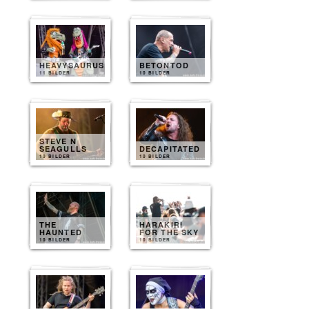
HEAVYSAURUS
BETONTOD
11 BILDER
10 BILDER
STEVE N
SEAGULLS
DECAPITATED
10 BILDER
10 BILDER
THE
HARAKIRI
HAUNTED
FOR THE SKY
10 BILDER
10 BILDER