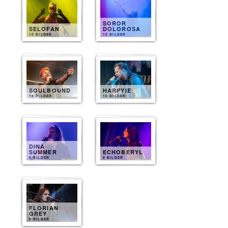
SOROR
SELOFAN
DOLOROSA
10 BILDER
10 BILDER
SOULBOUND
HARPYIE
10 BILDER
10 BILDER
DINA
SUMMER
ECHOBERYL
9 BILDER
8 BILDER
FLORIAN
GREY
8 BILDER