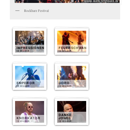
Rockharz Festival
IMPRESSIONEN
FEUERSCHWANZ
20 BILDER
15 BILDER
EMPEROR
DORO
10 BILDER
13 BILDER
DANKO
KNORKATOR
JONES
13 BILDER
12 BILDER