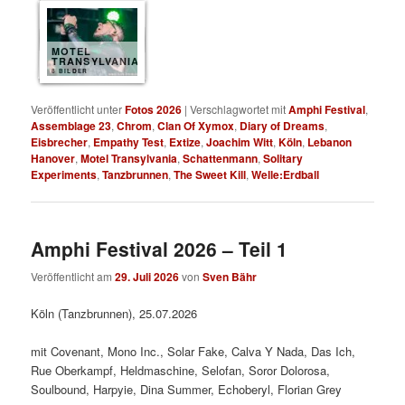
MOTEL
TRANSYLVANIA
8 BILDER
Veröffentlicht unter
Fotos 2026
|
Verschlagwortet mit
Amphi Festival
,
Assemblage 23
,
Chrom
,
Clan Of Xymox
,
Diary of Dreams
,
Eisbrecher
,
Empathy Test
,
Extize
,
Joachim Witt
,
Köln
,
Lebanon
Hanover
,
Motel Transylvania
,
Schattenmann
,
Solitary
Experiments
,
Tanzbrunnen
,
The Sweet Kill
,
Welle:Erdball
Amphi Festival 2026 – Teil 1
Veröffentlicht am
29. Juli 2026
von
Sven Bähr
Köln (Tanzbrunnen), 25.07.2026
mit Covenant, Mono Inc., Solar Fake, Calva Y Nada, Das Ich,
Rue Oberkampf, Heldmaschine, Selofan, Soror Dolorosa,
Soulbound, Harpyie, Dina Summer, Echoberyl, Florian Grey