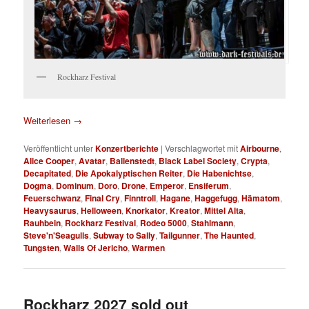
Rockharz Festival
Weiterlesen
→
Veröffentlicht unter
Konzertberichte
|
Verschlagwortet mit
Airbourne
,
Alice Cooper
,
Avatar
,
Ballenstedt
,
Black Label Society
,
Crypta
,
Decapitated
,
Die Apokalyptischen Reiter
,
Die Habenichtse
,
Dogma
,
Dominum
,
Doro
,
Drone
,
Emperor
,
Ensiferum
,
Feuerschwanz
,
Final Cry
,
Finntroll
,
Hagane
,
Haggefugg
,
Hämatom
,
Heavysaurus
,
Helloween
,
Knorkator
,
Kreator
,
Mittel Alta
,
Rauhbein
,
Rockharz Festival
,
Rodeo 5000
,
Stahlmann
,
Steve'n'Seagulls
,
Subway to Sally
,
Tailgunner
,
The Haunted
,
Tungsten
,
Walls Of Jericho
,
Warmen
Rockharz 2027 sold out