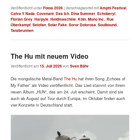
Veröffentlicht unter
Fotos 2026
|
Verschlagwortet mit
Amphi Festival
,
Calva Y Nada
,
Covenant
,
Das Ich
,
Dina Summer
,
Echoberyl
,
Florian Grey
,
Harpyie
,
Heldmaschine
,
Köln
,
Mono Inc.
,
Rue
Oberkampf
,
Selofan
,
Solar Fake
,
Soror Dolorosa
,
Soulbound
,
Tanzbrunnen
The Hu mit neuem Video
Veröffentlicht am
15. Juli 2026
von
Sven Bähr
Die mongolische Metal-Band
The Hu
hat ihren Song „Echoes of
My Father“ als Video veröffentlicht. Das Lied stammt von ihrem
neuen Album „HUN“, das am 24. Juli erscheint. Damit sind sie
auch ab August auf Tour durch Europa, im Oktober finden auch
vier Konzerte in Deutschland statt.