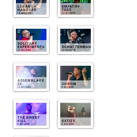
LEBANON
EMPATHY
HANOVER
TEST
12 BILDER
12 BILDER
SOLITARY
EXPERIMENTS
SCHATTENMANN
12 BILDER
10 BILDER
ASSEMBLAGE
23
CHROM
10 BILDER
8 BILDER
THE SWEET
KILL
EXTIZE
8 BILDER
8 BILDER