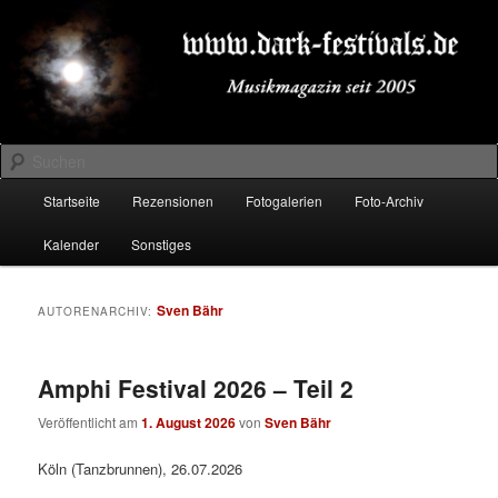
Zum
Zum
Musikmagazin seit 2005
primären
sekundären
Inhalt
Inhalt
springen
springen
DARK-FESTIVALS.DE
Suchen
Hauptmenü
Startseite
Rezensionen
Fotogalerien
Foto-Archiv
Kalender
Sonstiges
Sven Bähr
AUTORENARCHIV:
Amphi Festival 2026 – Teil 2
Veröffentlicht am
1. August 2026
von
Sven Bähr
Köln (Tanzbrunnen), 26.07.2026