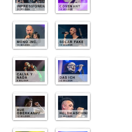
IMPRESSIONEN
COVENANT
12 BILDER
15 BILDER
MONO INC.
SOLAR FAKE
14 BILDER
13 BILDER
CALVA Y
NADA
DAS ICH
9 BILDER
12 BILDER
RUE
OBERKAMPF
HELDMASCHINE
12 BILDER
11 BILDER