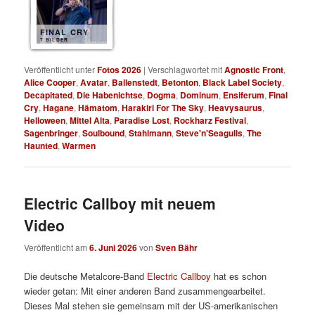
FINAL CRY
7 BILDER
Veröffentlicht unter
Fotos 2026
|
Verschlagwortet mit
Agnostic Front
,
Alice Cooper
,
Avatar
,
Ballenstedt
,
Betonton
,
Black Label Society
,
Decapitated
,
Die Habenichtse
,
Dogma
,
Dominum
,
Ensiferum
,
Final
Cry
,
Hagane
,
Hämatom
,
Harakiri For The Sky
,
Heavysaurus
,
Helloween
,
Mittel Alta
,
Paradise Lost
,
Rockharz Festival
,
Sagenbringer
,
Soulbound
,
Stahlmann
,
Steve'n'Seagulls
,
The
Haunted
,
Warmen
Electric Callboy mit neuem
Video
Veröffentlicht am
6. Juni 2026
von
Sven Bähr
Die deutsche Metalcore-Band
Electric Callboy
hat es schon
wieder getan: Mit einer anderen Band zusammengearbeitet.
Dieses Mal stehen sie gemeinsam mit der US-amerikanischen