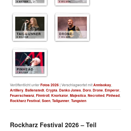
9 BILDER
8 BILDER
TAILGUNNER
DRONE
8 BILDER
7 BILDER
PINHEAD
7 BILDER
Veröffentlicht unter
Fotos 2026
|
Verschlagwortet mit
Annisokay
,
Artillery
,
Ballenstedt
,
Crypta
,
Danko Jones
,
Doro
,
Drone
,
Emperor
,
Feuerschwanz
,
Finntroll
,
Knorkator
,
Majestica
,
Necrotted
,
Pinhead
,
Rockharz Festival
,
Soen
,
Tailgunner
,
Tungsten
Rockharz Festival 2026 – Teil