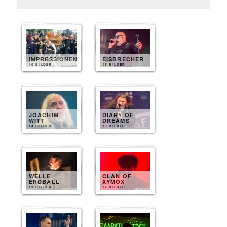
IMPRESSIONEN
EISBRECHER
10 BILDER
15 BILDER
JOACHIM
DIARY OF
WITT
DREAMS
14 BILDER
13 BILDER
WELLE
CLAN OF
ERDBALL
XYMOX
13 BILDER
12 BILDER