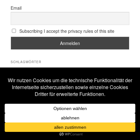
Email
Subscribing I accept the privacy rules of this site
SCHLAGWÖRTER
All Will Know
Amphi Festival
Alestorm
ASP
Corona
Coppelius
Blutengel
Corvus Corax
Feuerschwanz
Eisbrecher
Faun
Dornenreich
Ensiferum
Frankfurt
Harakiri For The Sky
Hexentanz Festival
Hämatom
Hildesheim
Leipzig
Köln
Letzte Instanz
In Extremo
Lord Of The Lost
M'era Luna Festival