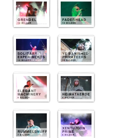
GRENDEL
FADERHEAD
12 BILDER
10 BILDER
SOLITARY
YE BANISHED
EXPERIMENTS
PRIVATEERS
10 BILDER
10 BILDER
ELEGANT
MACHINERY
HEIMATAERDE
8 BILDER
8 BILDER
XENTURION
RUMMELSNUFF
PRIME
7 BILDER
6 BILDER