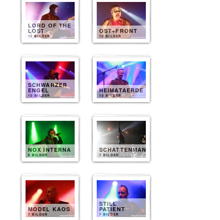
LORD OF THE
LOST
OST+FRONT
12 BILDER
10 BILDER
SCHWARZER
ENGEL
HEIMATAERDE
10 BILDER
10 BILDER
NOX INTERNA
SCHATTENMANN
8 BILDER
7 BILDER
STILL
MODEL KAOS
PATIENT
7 BILDER
7 BILDER