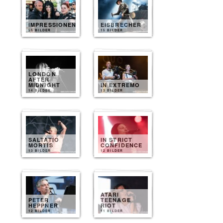
IMPRESSIONEN
EISBRECHER
55 BILDER
15 BILDER
LONDON
AFTER
MIDNIGHT
IN EXTREMO
14 BILDER
13 BILDER
SALTATIO
IN STRICT
MORTIS
CONFIDENCE
13 BILDER
12 BILDER
ATARI
PETER
TEENAGE
HEPPNER
RIOT
12 BILDER
11 BILDER