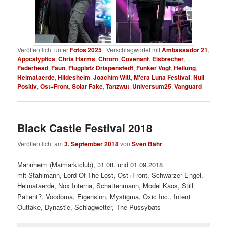
Veröffentlicht unter
Fotos 2025
|
Verschlagwortet mit
Ambassador 21
,
Apocalyptica
,
Chris Harms
,
Chrom
,
Covenant
,
Eisbrecher
,
Faderhead
,
Faun
,
Flugplatz Drispenstedt
,
Funker Vogt
,
Heilung
,
Heimataerde
,
Hildesheim
,
Joachim Witt
,
M'era Luna Festival
,
Null
Positiv
,
Ost+Front
,
Solar Fake
,
Tanzwut
,
Universum25
,
Vanguard
Black Castle Festival 2018
Veröffentlicht am
3. September 2018
von
Sven Bähr
Mannheim (Maimarktclub), 31.08. und 01.09.2018
mit Stahlmann, Lord Of The Lost, Ost+Front, Schwarzer Engel,
Heimataerde, Nox Interna, Schattenmann, Model Kaos, Still
Patient?, Voodoma, Eigensinn, Mystigma, Oxic Inc., Intent
Outtake, Dynastie, Schlagwetter, The Pussybats