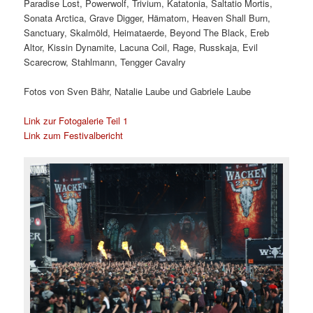
Paradise Lost, Powerwolf, Trivium, Katatonia, Saltatio Mortis,
Sonata Arctica, Grave Digger, Hämatom, Heaven Shall Burn,
Sanctuary, Skalmöld, Heimataerde, Beyond The Black, Ereb
Altor, Kissin Dynamite, Lacuna Coil, Rage, Russkaja, Evil
Scarecrow, Stahlmann, Tengger Cavalry
Fotos von Sven Bähr, Natalie Laube und Gabriele Laube
Link zur Fotogalerie Teil 1
Link zum Festivalbericht