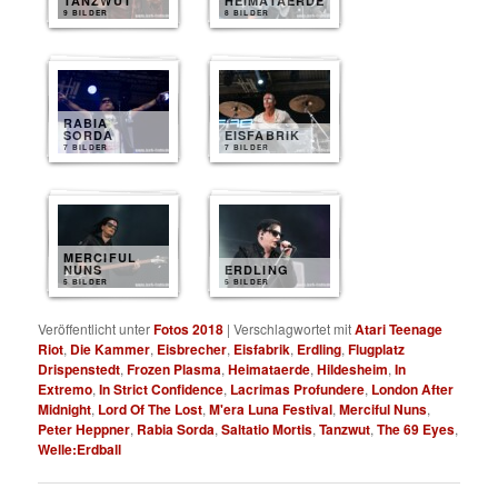
TANZWUT
HEIMATAERDE
9 BILDER
8 BILDER
RABIA
SORDA
EISFABRIK
7 BILDER
7 BILDER
MERCIFUL
NUNS
ERDLING
5 BILDER
5 BILDER
Veröffentlicht unter
Fotos 2018
|
Verschlagwortet mit
Atari Teenage
Riot
,
Die Kammer
,
Eisbrecher
,
Eisfabrik
,
Erdling
,
Flugplatz
Drispenstedt
,
Frozen Plasma
,
Heimataerde
,
Hildesheim
,
In
Extremo
,
In Strict Confidence
,
Lacrimas Profundere
,
London After
Midnight
,
Lord Of The Lost
,
M'era Luna Festival
,
Merciful Nuns
,
Peter Heppner
,
Rabia Sorda
,
Saltatio Mortis
,
Tanzwut
,
The 69 Eyes
,
Welle:Erdball