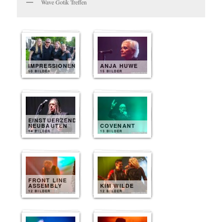
Wave Gotik Treffen
IMPRESSIONEN
ANJA HUWE
50 BILDER
15 BILDER
EINSTUERZENDE
NEUBAUTEN
COVENANT
14 BILDER
13 BILDER
FRONT LINE
ASSEMBLY
KIM WILDE
12 BILDER
12 BILDER