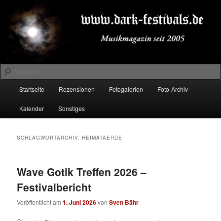
Zum
Zum
Musikmagazin seit 2005
primären
sekundären
Inhalt
Inhalt
springen
springen
DARK-FESTIVALS.DE
Suchen
Hauptmenü
Startseite
Rezensionen
Fotogalerien
Foto-Archiv
Kalender
Sonstiges
SCHLAGWORTARCHIV:
HEIMATAERDE
Wave Gotik Treffen 2026 –
Festivalbericht
Veröffentlicht am
1. Juni 2026
von
Sven Bähr