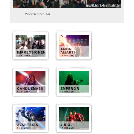
Wacken Open Air
AMON
IMPRESSIONEN
AMARTH
44 BILDER
15 BILDER
CANDLEMASS
EMPEROR
15 BILDER
15 BILDER
AVANTASIA
J.B.O.
14 BILDER
14 BILDER