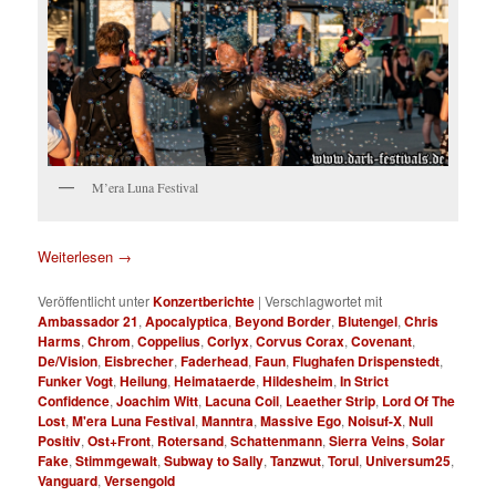
M’era Luna Festival
Weiterlesen
→
Veröffentlicht unter
Konzertberichte
|
Verschlagwortet mit
Ambassador 21
,
Apocalyptica
,
Beyond Border
,
Blutengel
,
Chris
Harms
,
Chrom
,
Coppelius
,
Corlyx
,
Corvus Corax
,
Covenant
,
De/Vision
,
Eisbrecher
,
Faderhead
,
Faun
,
Flughafen Drispenstedt
,
Funker Vogt
,
Heilung
,
Heimataerde
,
Hildesheim
,
In Strict
Confidence
,
Joachim Witt
,
Lacuna Coil
,
Leaether Strip
,
Lord Of The
Lost
,
M'era Luna Festival
,
Manntra
,
Massive Ego
,
Noisuf-X
,
Null
Positiv
,
Ost+Front
,
Rotersand
,
Schattenmann
,
Sierra Veins
,
Solar
Fake
,
Stimmgewalt
,
Subway to Sally
,
Tanzwut
,
Torul
,
Universum25
,
Vanguard
,
Versengold