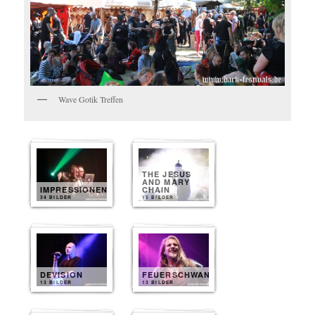
Wave Gotik Treffen
THE JESUS
AND MARY
IMPRESSIONEN
CHAIN
34 BILDER
15 BILDER
DEVISION
FEUERSCHWANZ
13 BILDER
13 BILDER