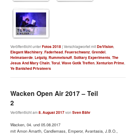
TORUL
6 BILDER
Veröffentlicht unter
Fotos 2018
|
Verschlagwortet mit
De/Vision
,
Elegant Machinery
,
Faderhead
,
Feuerschwanz
,
Grendel
,
Heimataerde
,
Leipzig
,
Rummelsnuff
,
Solitary Experiments
,
The
Jesus And Mary Chain
,
Torul
,
Wave Gotik Treffen
,
Xenturion Prime
,
Ye Banished Privateers
Wacken Open Air 2017 – Teil
2
Veröffentlicht am
8. August 2017
von
Sven Bähr
Wacken, 04. und 05.08.2017
mit Amon Amarth, Candlemass, Emperor, Avantasia, J.B.O.,