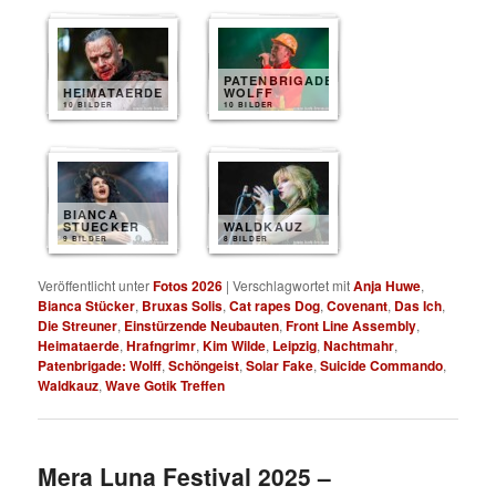
PATENBRIGADE
HEIMATAERDE
WOLFF
10 BILDER
10 BILDER
BIANCA
STUECKER
WALDKAUZ
9 BILDER
8 BILDER
Veröffentlicht unter
Fotos 2026
|
Verschlagwortet mit
Anja Huwe
,
Bianca Stücker
,
Bruxas Solis
,
Cat rapes Dog
,
Covenant
,
Das Ich
,
Die Streuner
,
Einstürzende Neubauten
,
Front Line Assembly
,
Heimataerde
,
Hrafngrimr
,
Kim Wilde
,
Leipzig
,
Nachtmahr
,
Patenbrigade: Wolff
,
Schöngeist
,
Solar Fake
,
Suicide Commando
,
Waldkauz
,
Wave Gotik Treffen
Mera Luna Festival 2025 –