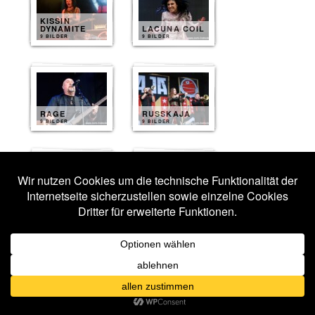
KISSIN
DYNAMITE
LACUNA COIL
9 BILDER
9 BILDER
RAGE
RUSSKAJA
9 BILDER
9 BILDER
EVIL
SCARECROW
STAHLMANN
9 BILDER
7 BILDER
TENGGER
CAVALRY
7 BILDER