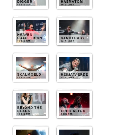
DIGGER
HAEMATOM
10 BILDER
10 BILDER
HEAVEN
SHALL BURN
SANCTUARY
10 BILDER
10 BILDER
SKALMOELD
HEIMATAERDE
10 BILDER
12 BILDER
BEYOND THE
BLACK
EREB ALTOR
10 BILDER
9 BILDER