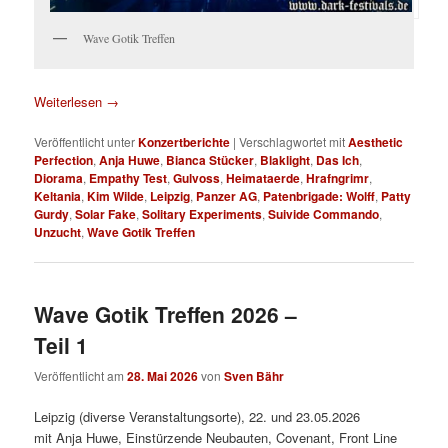
Wave Gotik Treffen
Weiterlesen
→
Veröffentlicht unter
Konzertberichte
|
Verschlagwortet mit
Aesthetic
Perfection
,
Anja Huwe
,
Bianca Stücker
,
Blaklight
,
Das Ich
,
Diorama
,
Empathy Test
,
Gulvoss
,
Heimataerde
,
Hrafngrimr
,
Keltania
,
Kim Wilde
,
Leipzig
,
Panzer AG
,
Patenbrigade: Wolff
,
Patty
Gurdy
,
Solar Fake
,
Solitary Experiments
,
Suivide Commando
,
Unzucht
,
Wave Gotik Treffen
Wave Gotik Treffen 2026 –
Teil 1
Veröffentlicht am
28. Mai 2026
von
Sven Bähr
Leipzig (diverse Veranstaltungsorte), 22. und 23.05.2026
mit Anja Huwe, Einstürzende Neubauten, Covenant, Front Line