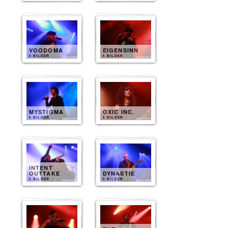
VOODOMA
EIGENSINN
6 BILDER
6 BILDER
MYSTIGMA
OXIC INC.
6 BILDER
5 BILDER
INTENT
OUTTAKE
DYNASTIE
5 BILDER
5 BILDER