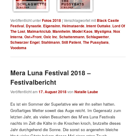
THE
SCHLAGWETTER
PUSSYBATS
5 BILDER
5 BILDER
Veröffentlicht unter
Fotos 2018
|
Verschlagwortet mit
Black Castle
Festival
,
Dynastie
,
Eigensinn
,
Heimataerde
,
Intent Outtake
,
Lord Of
The Lost
,
Maimarktclub
,
Mannheim
,
Model Kaos
,
Mystigma
,
Nox
Interna
,
Ost+Front
,
Oxic Inc
,
Schattenmann
,
Schlagwetter
,
Schwarzer Engel
,
Stahlmann
,
Still Patient
,
The Pussybats
,
Voodoma
Mera Luna Festival 2018 –
Festivalbericht
Veröffentlicht am
17. August 2018
von
Natalie Laube
Es ist ein Sommer der Superlative wie wir ihn selten hatten.
Großartiges Wetter soweit das Auge reicht. Im Gegensatz zum
letzten Jahr, als vielen Besuchern des M’era Luna Festivals
nachts im Zelt die Kälte in die Knochen kroch, brutzelte dieses
Jahr durchgehend die Sonne. Die sonst so angenehm bleiche
Haut vieler Gäste bekam dieses Mal einen roten Touch.