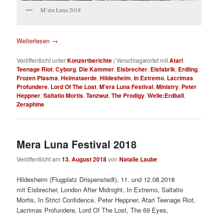
M’era Luna 2018
Weiterlesen
→
Veröffentlicht unter
Konzertberichte
|
Verschlagwortet mit
Atari
Teenage Riot
,
Cyborg
,
Die Kammer
,
Eisbrecher
,
Eisfabrik
,
Erdling
,
Frozen Plasma
,
Heimataerde
,
Hildesheim
,
In Extremo
,
Lacrimas
Profundere
,
Lord Of The Lost
,
M'era Luna Festival
,
Ministry
,
Peter
Heppner
,
Saltatio Mortis
,
Tanzwut
,
The Prodigy
,
Welle:Erdball
,
Zeraphine
Mera Luna Festival 2018
Veröffentlicht am
13. August 2018
von
Natalie Laube
Hildesheim (Flugplatz Drispenstedt), 11. und 12.08.2018
mit Eisbrecher, London After Midnight, In Extremo, Saltatio
Mortis, In Strict Confidence, Peter Heppner, Atari Teenage Riot,
Lacrimas Profundere, Lord Of The Lost, The 69 Eyes,