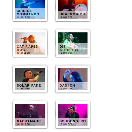
SUICIDE
COMMANDO
HRAFNGRIMR
12 BILDER
12 BILDER
CAT RAPES
DIE
DOG
STREUNER
12 BILDER
12 BILDER
SOLAR FAKE
DAS ICH
11 BILDER
11 BILDER
NACHTMAHR
SCHOENGEIST
10 BILDER
10 BILDER