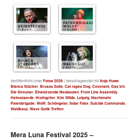
PATENBRIGADE
HEIMATAERDE
WOLFF
10 BILDER
10 BILDER
BIANCA
STUECKER
WALDKAUZ
9 BILDER
8 BILDER
Veröffentlicht unter
Fotos 2026
|
Verschlagwortet mit
Anja Huwe
,
Bianca Stücker
,
Bruxas Solis
,
Cat rapes Dog
,
Covenant
,
Das Ich
,
Die Streuner
,
Einstürzende Neubauten
,
Front Line Assembly
,
Heimataerde
,
Hrafngrimr
,
Kim Wilde
,
Leipzig
,
Nachtmahr
,
Patenbrigade: Wolff
,
Schöngeist
,
Solar Fake
,
Suicide Commando
,
Waldkauz
,
Wave Gotik Treffen
Mera Luna Festival 2025 –