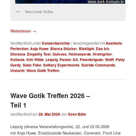
Wave Gotik Treffen
Weiterlesen
→
Veröffentlicht unter
Konzertberichte
|
Verschlagwortet mit
Aesthetic
Perfection
,
Anja Huwe
,
Bianca Stücker
,
Blaklight
,
Das Ich
,
Diorama
,
Empathy Test
,
Gulvoss
,
Heimataerde
,
Hrafngrimr
,
Keltania
,
Kim Wilde
,
Leipzig
,
Panzer AG
,
Patenbrigade: Wolff
,
Patty
Gurdy
,
Solar Fake
,
Solitary Experiments
,
Suivide Commando
,
Unzucht
,
Wave Gotik Treffen
Wave Gotik Treffen 2026 –
Teil 1
Veröffentlicht am
28. Mai 2026
von
Sven Bähr
Leipzig (diverse Veranstaltungsorte), 22. und 23.05.2026
mit Anja Huwe, Einstürzende Neubauten, Covenant, Front Line