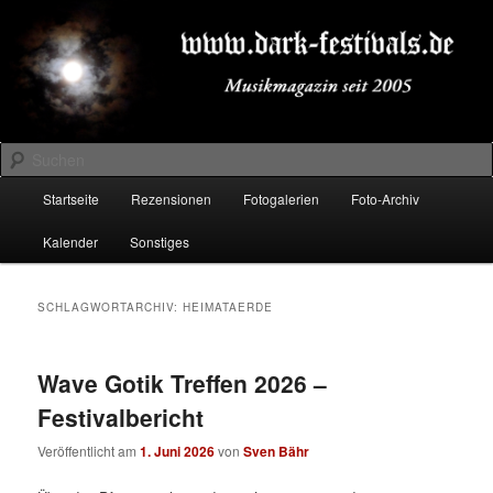
Zum
Zum
Musikmagazin seit 2005
primären
sekundären
Inhalt
Inhalt
springen
springen
DARK-FESTIVALS.DE
Suchen
Hauptmenü
Startseite
Rezensionen
Fotogalerien
Foto-Archiv
Kalender
Sonstiges
SCHLAGWORTARCHIV:
HEIMATAERDE
Wave Gotik Treffen 2026 –
Festivalbericht
Veröffentlicht am
1. Juni 2026
von
Sven Bähr