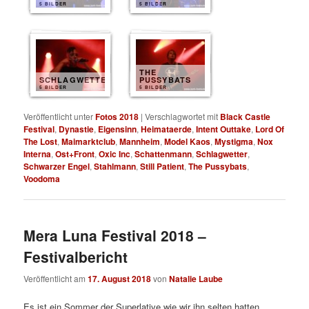
5 BILDER
5 BILDER
THE
SCHLAGWETTER
PUSSYBATS
5 BILDER
5 BILDER
Veröffentlicht unter
Fotos 2018
|
Verschlagwortet mit
Black Castle
Festival
,
Dynastie
,
Eigensinn
,
Heimataerde
,
Intent Outtake
,
Lord Of
The Lost
,
Maimarktclub
,
Mannheim
,
Model Kaos
,
Mystigma
,
Nox
Interna
,
Ost+Front
,
Oxic Inc
,
Schattenmann
,
Schlagwetter
,
Schwarzer Engel
,
Stahlmann
,
Still Patient
,
The Pussybats
,
Voodoma
Mera Luna Festival 2018 –
Festivalbericht
Veröffentlicht am
17. August 2018
von
Natalie Laube
Es ist ein Sommer der Superlative wie wir ihn selten hatten.