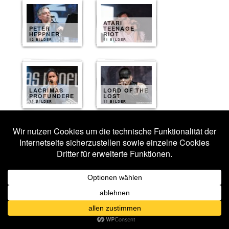
ATARI
PETER
TEENAGE
HEPPNER
RIOT
12 BILDER
11 BILDER
LACRIMAS
LORD OF THE
PROFUNDERE
LOST
11 BILDER
11 BILDER
WELLE
THE 69 EYES
ERDBALL
11 BILDER
11 BILDER
FROZEN
DIE KAMMER
PLASMA
9 BILDER
9 BILDER