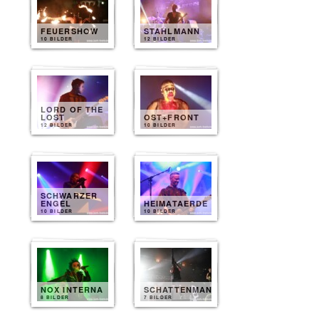
FEUERSHOW
STAHLMANN
10 BILDER
12 BILDER
LORD OF THE
LOST
OST+FRONT
12 BILDER
10 BILDER
SCHWARZER
ENGEL
HEIMATAERDE
10 BILDER
10 BILDER
NOX INTERNA
SCHATTENMANN
8 BILDER
7 BILDER