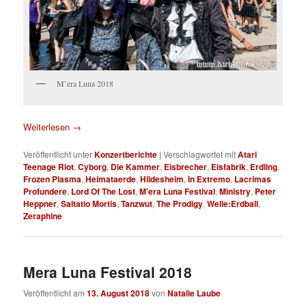
M’era Luna 2018
Weiterlesen
→
Veröffentlicht unter
Konzertberichte
|
Verschlagwortet mit
Atari
Teenage Riot
,
Cyborg
,
Die Kammer
,
Eisbrecher
,
Eisfabrik
,
Erdling
,
Frozen Plasma
,
Heimataerde
,
Hildesheim
,
In Extremo
,
Lacrimas
Profundere
,
Lord Of The Lost
,
M'era Luna Festival
,
Ministry
,
Peter
Heppner
,
Saltatio Mortis
,
Tanzwut
,
The Prodigy
,
Welle:Erdball
,
Zeraphine
Mera Luna Festival 2018
Veröffentlicht am
13. August 2018
von
Natalie Laube