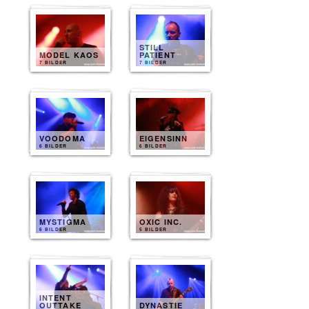
STILL
MODEL KAOS
PATIENT
7 BILDER
7 BILDER
VOODOMA
EIGENSINN
6 BILDER
6 BILDER
MYSTIGMA
OXIC INC.
6 BILDER
5 BILDER
INTENT
OUTTAKE
DYNASTIE