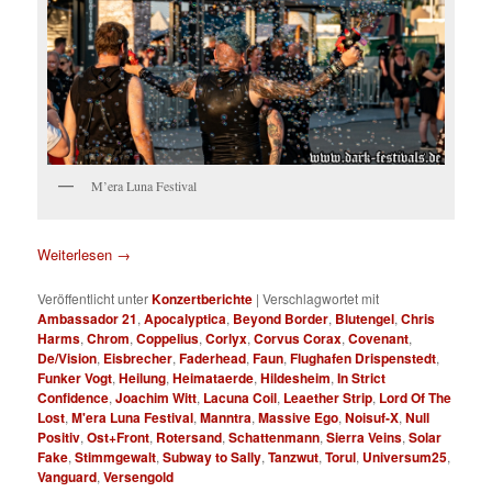
M’era Luna Festival
Weiterlesen
→
Veröffentlicht unter
Konzertberichte
|
Verschlagwortet mit
Ambassador 21
,
Apocalyptica
,
Beyond Border
,
Blutengel
,
Chris
Harms
,
Chrom
,
Coppelius
,
Corlyx
,
Corvus Corax
,
Covenant
,
De/Vision
,
Eisbrecher
,
Faderhead
,
Faun
,
Flughafen Drispenstedt
,
Funker Vogt
,
Heilung
,
Heimataerde
,
Hildesheim
,
In Strict
Confidence
,
Joachim Witt
,
Lacuna Coil
,
Leaether Strip
,
Lord Of The
Lost
,
M'era Luna Festival
,
Manntra
,
Massive Ego
,
Noisuf-X
,
Null
Positiv
,
Ost+Front
,
Rotersand
,
Schattenmann
,
Sierra Veins
,
Solar
Fake
,
Stimmgewalt
,
Subway to Sally
,
Tanzwut
,
Torul
,
Universum25
,
Vanguard
,
Versengold