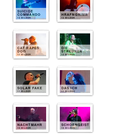
SUICIDE
COMMANDO
HRAFNGRIMR
12 BILDER
12 BILDER
CAT RAPES
DIE
DOG
STREUNER
12 BILDER
12 BILDER
SOLAR FAKE
DAS ICH
11 BILDER
11 BILDER
NACHTMAHR
SCHOENGEIST
10 BILDER
10 BILDER