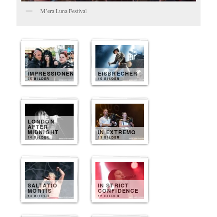
M’era Luna Festival
IMPRESSIONEN
EISBRECHER
55 BILDER
15 BILDER
LONDON
AFTER
MIDNIGHT
IN EXTREMO
14 BILDER
13 BILDER
SALTATIO
IN STRICT
MORTIS
CONFIDENCE
13 BILDER
12 BILDER