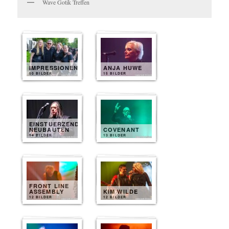
Wave Gotik Treffen
IMPRESSIONEN
ANJA HUWE
50 BILDER
15 BILDER
EINSTUERZENDE
NEUBAUTEN
COVENANT
14 BILDER
13 BILDER
FRONT LINE
ASSEMBLY
KIM WILDE
12 BILDER
12 BILDER