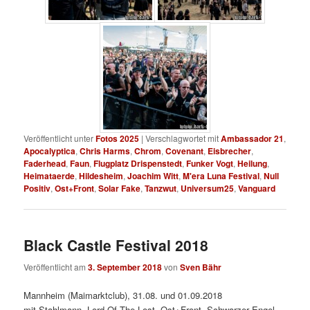
Veröffentlicht unter
Fotos 2025
|
Verschlagwortet mit
Ambassador 21
,
Apocalyptica
,
Chris Harms
,
Chrom
,
Covenant
,
Eisbrecher
,
Faderhead
,
Faun
,
Flugplatz Drispenstedt
,
Funker Vogt
,
Heilung
,
Heimataerde
,
Hildesheim
,
Joachim Witt
,
M'era Luna Festival
,
Null
Positiv
,
Ost+Front
,
Solar Fake
,
Tanzwut
,
Universum25
,
Vanguard
Black Castle Festival 2018
Veröffentlicht am
3. September 2018
von
Sven Bähr
Mannheim (Maimarktclub), 31.08. und 01.09.2018
mit Stahlmann, Lord Of The Lost, Ost+Front, Schwarzer Engel,