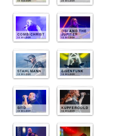
30 BILDER
20 BILDER
OSI AND THE
COMBICHRIST
JUPITER
15 BILDER
12 BILDER
STAHLMANN
EISENFUNK
12 BILDER
10 BILDER
SITD
KUPFERGOLD
10 BILDER
10 BILDER