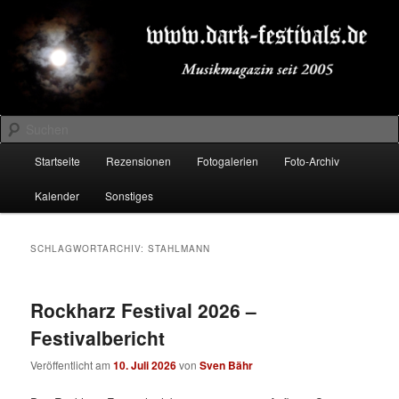
Zum
Zum
Musikmagazin seit 2005
primären
sekundären
Inhalt
Inhalt
springen
springen
DARK-FESTIVALS.DE
Suchen
Hauptmenü
Startseite
Rezensionen
Fotogalerien
Foto-Archiv
Kalender
Sonstiges
SCHLAGWORTARCHIV:
STAHLMANN
Rockharz Festival 2026 –
Festivalbericht
Veröffentlicht am
10. Juli 2026
von
Sven Bähr