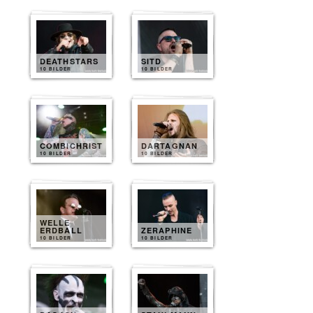
DEATHSTARS
SITD
10 BILDER
10 BILDER
COMBICHRIST
DARTAGNAN
10 BILDER
10 BILDER
WELLE
ERDBALL
ZERAPHINE
10 BILDER
10 BILDER