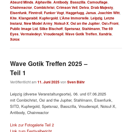
Absurd Minds
,
Alphaville
,
Antibody
,
Basszilla
,
Camouflage
,
Chainreactor
,
Combichrist
,
Crimson Veil
,
Delva
,
Drab Majesty
,
Eisenfunk
,
Finntroll
,
Funker Vogt
,
Haggefugg
,
Janus
,
Joachim Witt
,
Kite
,
Klangstabil
,
Kupfergold
,
L’Âme Immortelle
,
Leipzig
,
Letzte
Instanz
,
New Model Army
,
Noisuf-X
,
Osi an the Jupiter
,
Ost+Front
,
Public Image Ltd
,
Silke Bischoff
,
Spetsnaz
,
Stahlmann
,
The 69
Eyes
,
Vermaledeyt
,
Vroudenspil
,
Wave Gotik Treffen
,
Xandria
,
Xotox
Wave Gotik Treffen 2025 –
Teil 1
Veröffentlicht am
11. Juni 2025
von
Sven Bähr
Leipzig (diverse Veranstaltungsorte), 06. und 07.06.2025
mit Combichrist, Osi and the Jupiter, Stahlmann, Eisenfunk,
SITD, Kupfergold, Spetsnaz, Basszilla, Vroudenspil, Noisuf-X,
Antibody, Chainreactor
Link zur Fotogalerie Teil 2
Link zum Festivalbericht