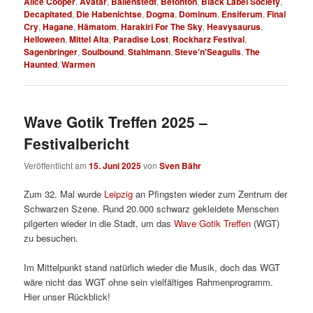
Alice Cooper
,
Avatar
,
Ballenstedt
,
Betonton
,
Black Label Society
,
Decapitated
,
Die Habenichtse
,
Dogma
,
Dominum
,
Ensiferum
,
Final
Cry
,
Hagane
,
Hämatom
,
Harakiri For The Sky
,
Heavysaurus
,
Helloween
,
Mittel Alta
,
Paradise Lost
,
Rockharz Festival
,
Sagenbringer
,
Soulbound
,
Stahlmann
,
Steve'n'Seagulls
,
The
Haunted
,
Warmen
Wave Gotik Treffen 2025 –
Festivalbericht
Veröffentlicht am
15. Juni 2025
von
Sven Bähr
Zum 32. Mal wurde
Leipzig
an Pfingsten wieder zum Zentrum der
Schwarzen Szene. Rund 20.000 schwarz gekleidete Menschen
pilgerten wieder in die Stadt, um das
Wave Gotik Treffen
(WGT)
zu besuchen.
Im Mittelpunkt stand natürlich wieder die Musik, doch das WGT
wäre nicht das WGT ohne sein vielfältiges Rahmenprogramm.
Hier unser Rückblick!