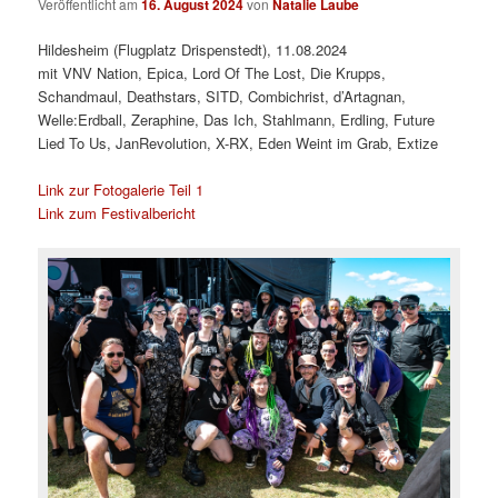
Veröffentlicht am
16. August 2024
von
Natalie Laube
Hildesheim (Flugplatz Drispenstedt), 11.08.2024
mit VNV Nation, Epica, Lord Of The Lost, Die Krupps,
Schandmaul, Deathstars, SITD, Combichrist, d’Artagnan,
Welle:Erdball, Zeraphine, Das Ich, Stahlmann, Erdling, Future
Lied To Us, JanRevolution, X-RX, Eden Weint im Grab, Extize
Link zur Fotogalerie Teil 1
Link zum Festivalbericht