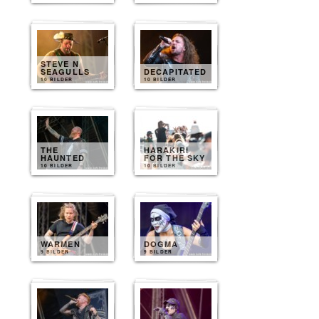
STEVE N
SEAGULLS
DECAPITATED
10 BILDER
10 BILDER
THE
HARAKIRI
HAUNTED
FOR THE SKY
10 BILDER
10 BILDER
WARMEN
DOGMA
9 BILDER
9 BILDER