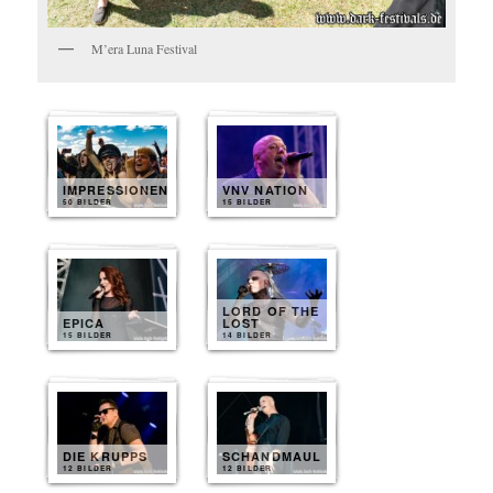
M’era Luna Festival
IMPRESSIONEN
VNV NATION
50 BILDER
15 BILDER
LORD OF THE
EPICA
LOST
15 BILDER
14 BILDER
DIE KRUPPS
SCHANDMAUL
12 BILDER
12 BILDER