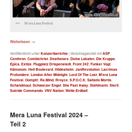
M’era Luna Festival
Weiterlesen
→
Veröffentlicht unter
Konzertberichte
|
Verschlagwortet mit
ASP
,
Centhron
,
Combichrist
,
Deathstars
,
Deine Lakaien
,
Die Krupps
,
Epica
,
Extize
,
Flugplatz Drispenstedt
,
Front 242
,
Funker Vogt
,
Hämatom
,
Hell Boulevard
,
Hildesheim
,
JanRevolution
,
Lacrimas
Profundere
,
London After Midnight
,
Lord Of The Lost
,
M'era Luna
Festival
,
Oomph!
,
Re.Mind
,
Rroyce
,
S.P.O.C.K
,
Saltatio Mortis
,
Schandmaul
,
Schwarzer Engel
,
She Past Away
,
Stahlmann
,
Steril
,
Suicide Commando
,
VNV Nation
,
Welle:Erdball
Mera Luna Festival 2024 –
Teil 2