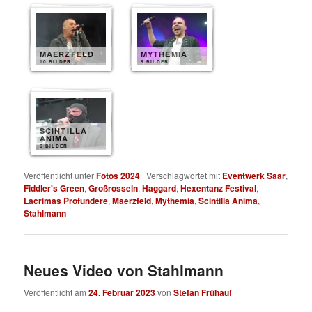
MAERZFELD
MYTHEMIA
10 BILDER
8 BILDER
SCINTILLA
ANIMA
6 BILDER
Veröffentlicht unter
Fotos 2024
|
Verschlagwortet mit
Eventwerk Saar
,
Fiddler's Green
,
Großrosseln
,
Haggard
,
Hexentanz Festival
,
Lacrimas Profundere
,
Maerzfeld
,
Mythemia
,
Scintilla Anima
,
Stahlmann
Neues Video von Stahlmann
Veröffentlicht am
24. Februar 2023
von
Stefan Frühauf