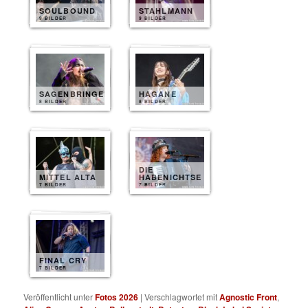
SOULBOUND
STAHLMANN
9 BILDER
9 BILDER
SAGENBRINGER
HAGANE
8 BILDER
8 BILDER
DIE
MITTEL ALTA
HABENICHTSE
7 BILDER
7 BILDER
FINAL CRY
7 BILDER
Veröffentlicht unter
Fotos 2026
|
Verschlagwortet mit
Agnostic Front
,