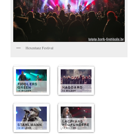
Hexentanz Festival
FIDDLERS
GREEN
HAGGARD
15 BILDER
15 BILDER
LACRIMAS
STAHLMANN
PROFUNDERE
12 BILDER
12 BILDER