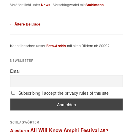
Veröffentlicht unter
News
|
Verschlagwortet mit
Stahlmann
Beitragsnavigation
←
Ältere Beiträge
Kennt ihr schon unser
Foto-Archiv
mit alten Bildern ab 2009?
NEWSLETTER
Email
Subscribing I accept the privacy rules of this site
SCHLAGWÖRTER
All Will Know
Amphi Festival
Alestorm
ASP