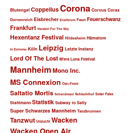
Corona
Coppelius
Blutengel
Corvus Corax
Feuerschwanz
Eisbrecher
Faun
Dornenreich
Ensiferum
Frankfurt
Harakiri For The Sky
Hexentanz Festival
Hämatom
Hildesheim
Leipzig
Köln
Letzte Instanz
In Extremo
Lord Of The Lost
M'era Luna Festival
Mannheim
Mono Inc.
MS Connexion
Ost+Front
Saltatio Mortis
Solar Fake
Schlachthof
Schandmaul
Statistik
Stahlmann
Subway to Sally
Super Schwarzes Mannheim
Tanzbrunnen
Wacken
Tanzwut
Unzucht
Wacken Open Air