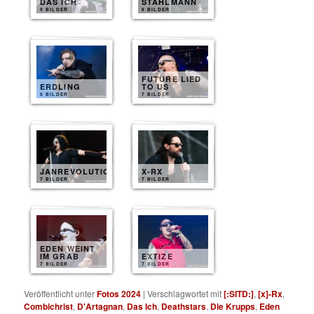
DAS ICH
STAHLMANN
9 BILDER
8 BILDER
FUTURE LIED
ERDLING
TO US
8 BILDER
7 BILDER
JANREVOLUTION
X-RX
7 BILDER
7 BILDER
EDEN WEINT
IM GRAB
EXTIZE
7 BILDER
7 BILDER
Veröffentlicht unter
Fotos 2024
|
Verschlagwortet mit
[:SITD:]
,
[x]-Rx
,
Combichrist
,
D'Artagnan
,
Das Ich
,
Deathstars
,
Die Krupps
,
Eden