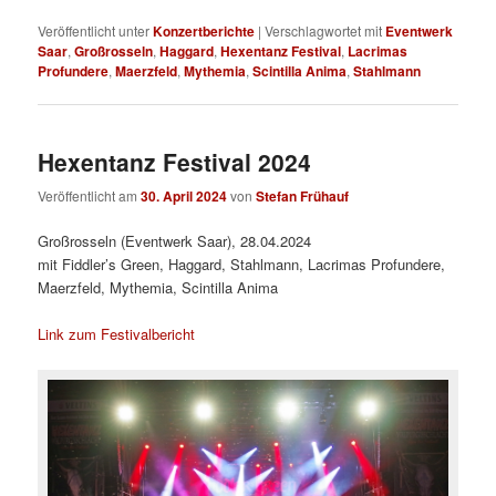
Veröffentlicht unter
Konzertberichte
|
Verschlagwortet mit
Eventwerk
Saar
,
Großrosseln
,
Haggard
,
Hexentanz Festival
,
Lacrimas
Profundere
,
Maerzfeld
,
Mythemia
,
Scintilla Anima
,
Stahlmann
Hexentanz Festival 2024
Veröffentlicht am
30. April 2024
von
Stefan Frühauf
Großrosseln (Eventwerk Saar), 28.04.2024
mit Fiddler’s Green, Haggard, Stahlmann, Lacrimas Profundere,
Maerzfeld, Mythemia, Scintilla Anima
Link zum Festivalbericht