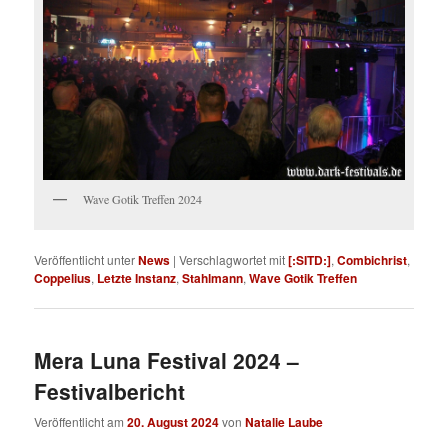
Wave Gotik Treffen 2024
Veröffentlicht unter
News
|
Verschlagwortet mit
[:SITD:]
,
Combichrist
,
Coppelius
,
Letzte Instanz
,
Stahlmann
,
Wave Gotik Treffen
Mera Luna Festival 2024 –
Festivalbericht
Veröffentlicht am
20. August 2024
von
Natalie Laube