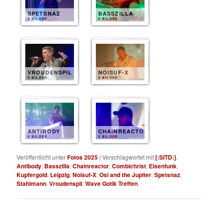
SPETSNAZ
BASSZILLA
9 BILDER
9 BILDER
VROUDENSPIL
NOISUF-X
9 BILDER
8 BILDER
ANTIBODY
CHAINREACTOR
6 BILDER
5 BILDER
Veröffentlicht unter
Fotos 2025
|
Verschlagwortet mit
[:SITD:]
,
Antibody
,
Basszilla
,
Chainreactor
,
Combichrist
,
Eisenfunk
,
Kupfergold
,
Leipzig
,
Noisuf-X
,
Osi and the Jupiter
,
Spetsnaz
,
Stahlmann
,
Vroudenspil
,
Wave Gotik Treffen