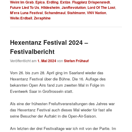
Weint Im Grab
,
Epica
,
Erdling
,
Extize
,
Flugplatz Drispenstedt
,
Future Lied To Us
,
Hildesheim
,
JanRevolution
,
Lord Of The Lost
,
M'era Luna Festival
,
Schandmaul
,
Stahlmann
,
VNV Nation
,
Welle:Erdball
,
Zeraphine
Hexentanz Festival 2024 –
Festivalbericht
Veröffentlicht am
1. Mai 2024
von
Stefan Frühauf
Vom 26. bis zum 28. April ging im Saarland wieder das
Hexentanz Festival über die Bühne. Die 16. Auflage des
bekannten Open Airs fand zum zweiten Mal in Folge im
Eventwerk Saar in Großrosseln statt.
Als eine der frühesten Freiluftveranstaltungen des Jahres war
das Hexentanz Festival auch dieses Mal wieder für fast alle
seine Besucher der Auftakt in die Open-Air-Saison.
Am letzten der drei Festivaltage war ich mit von der Partie. Im