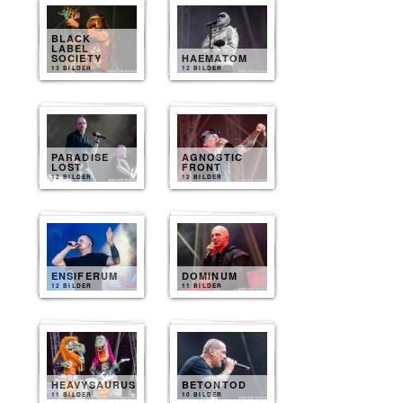
BLACK
LABEL
SOCIETY
HAEMATOM
13 BILDER
12 BILDER
PARADISE
AGNOSTIC
LOST
FRONT
12 BILDER
12 BILDER
ENSIFERUM
DOMINUM
12 BILDER
11 BILDER
HEAVYSAURUS
BETONTOD
11 BILDER
10 BILDER