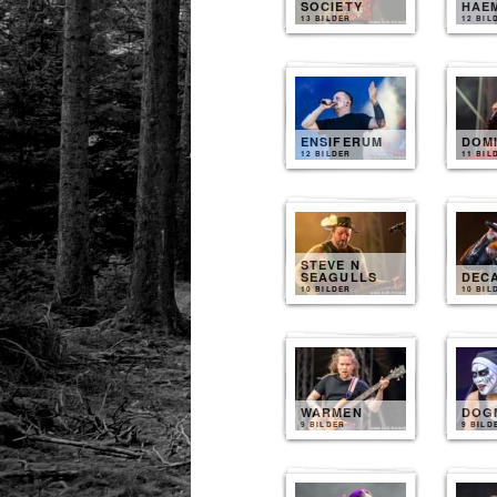
SOCIETY
HAE
13 BILDER
12 BIL
ENSIFERUM
DOM
12 BILDER
11 BIL
STEVE N
SEAGULLS
DEC
10 BILDER
10 BIL
WARMEN
DOG
9 BILDER
9 BILD