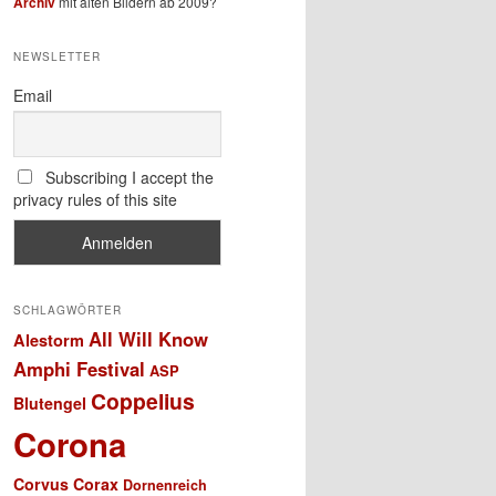
Archiv
mit alten Bildern ab 2009?
NEWSLETTER
Email
Subscribing I accept the
privacy rules of this site
SCHLAGWÖRTER
All Will Know
Alestorm
Amphi Festival
ASP
Coppelius
Blutengel
Corona
Corvus Corax
Dornenreich