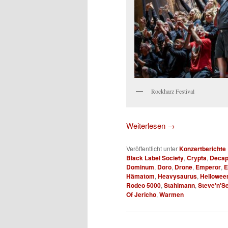
Rockharz Festival
Weiterlesen
→
Veröffentlicht unter
Konzertberichte
Black Label Society
,
Crypta
,
Decap
Dominum
,
Doro
,
Drone
,
Emperor
,
E
Hämatom
,
Heavysaurus
,
Hellowee
Rodeo 5000
,
Stahlmann
,
Steve'n'S
Of Jericho
,
Warmen