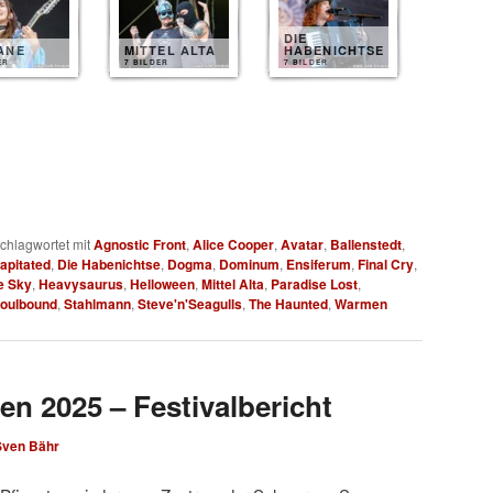
DIE
ANE
MITTEL ALTA
HABENICHTSE
ER
7 BILDER
7 BILDER
chlagwortet mit
Agnostic Front
,
Alice Cooper
,
Avatar
,
Ballenstedt
,
apitated
,
Die Habenichtse
,
Dogma
,
Dominum
,
Ensiferum
,
Final Cry
,
e Sky
,
Heavysaurus
,
Helloween
,
Mittel Alta
,
Paradise Lost
,
oulbound
,
Stahlmann
,
Steve'n'Seagulls
,
The Haunted
,
Warmen
en 2025 – Festivalbericht
Sven Bähr