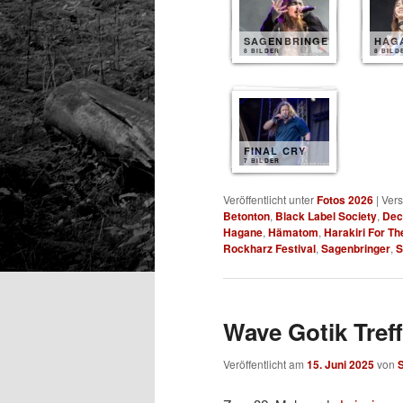
SAGENBRINGER
HAG
8 BILDER
8 BILD
FINAL CRY
7 BILDER
Veröffentlicht unter
Fotos 2026
|
Vers
Betonton
,
Black Label Society
,
Dec
Hagane
,
Hämatom
,
Harakiri For Th
Rockharz Festival
,
Sagenbringer
,
S
Wave Gotik Treff
Veröffentlicht am
15. Juni 2025
von