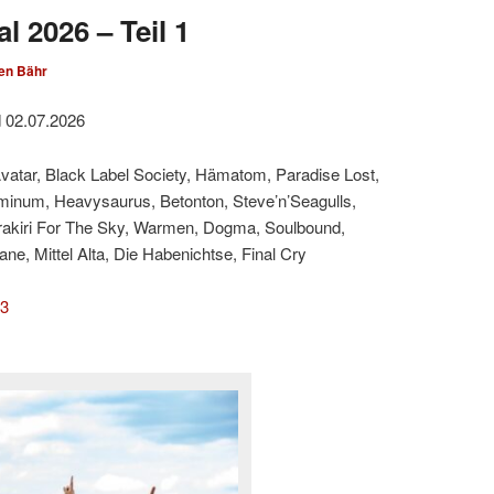
l 2026 – Teil 1
en Bähr
d 02.07.2026
Avatar, Black Label Society, Hämatom, Paradise Lost,
minum, Heavysaurus, Betonton, Steve’n’Seagulls,
rakiri For The Sky, Warmen, Dogma, Soulbound,
e, Mittel Alta, Die Habenichtse, Final Cry
 3