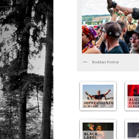
Rockharz Festival
ALIC
IMPRESSIONEN
COO
40 BILDER
15 BIL
BLACK
LABEL