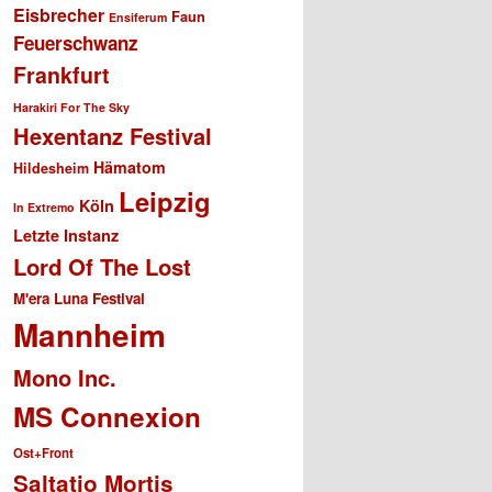
Eisbrecher
Faun
Ensiferum
Feuerschwanz
Frankfurt
Harakiri For The Sky
Hexentanz Festival
Hämatom
Hildesheim
Leipzig
Köln
In Extremo
Letzte Instanz
Lord Of The Lost
M'era Luna Festival
Mannheim
Mono Inc.
MS Connexion
Ost+Front
Saltatio Mortis