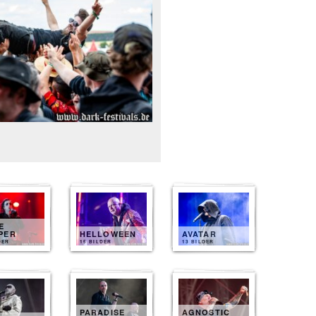
E
PER
HELLOWEEN
AVATAR
DER
15 BILDER
13 BILDER
PARADISE
AGNOSTIC