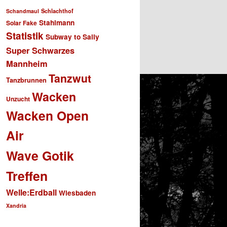
Schlachthof
Schandmaul
Stahlmann
Solar Fake
Statistik
Subway to Sally
Super Schwarzes
Mannheim
Tanzwut
Tanzbrunnen
Wacken
Unzucht
Wacken Open
Air
Wave Gotik
Treffen
Welle:Erdball
Wiesbaden
Xandria