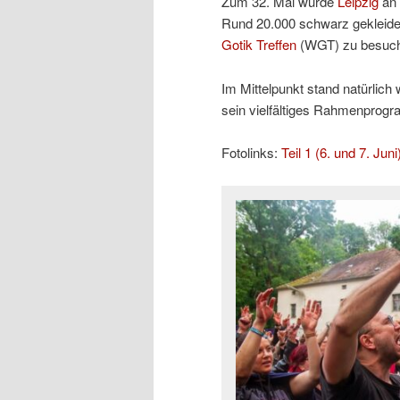
Zum 32. Mal wurde
Leipzig
an 
Rund 20.000 schwarz gekleidet
Gotik Treffen
(WGT) zu besuc
Im Mittelpunkt stand natürlic
sein vielfältiges Rahmenprogr
Fotolinks:
Teil 1 (6. und 7. Juni