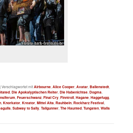
|
Verschlagwortet mit
Airbourne
,
Alice Cooper
,
Avatar
,
Ballenstedt
,
itated
,
Die Apokalyptischen Reiter
,
Die Habenichtse
,
Dogma
,
nsiferum
,
Feuerschwanz
,
Final Cry
,
Finntroll
,
Hagane
,
Haggefugg
,
n
,
Knorkator
,
Kreator
,
Mittel Alta
,
Rauhbein
,
Rockharz Festival
,
eagulls
,
Subway to Sally
,
Tailgunner
,
The Haunted
,
Tungsten
,
Walls