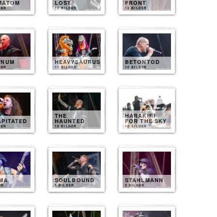
MATOM
LOST
FRONT
DER
12 BILDER
12 BILDER
INUM
HEAVYSAURUS
BETONTOD
DER
11 BILDER
10 BILDER
THE
HARAKIRI
APITATED
HAUNTED
FOR THE SKY
DER
10 BILDER
10 BILDER
MA
SOULBOUND
STAHLMANN
ER
9 BILDER
9 BILDER