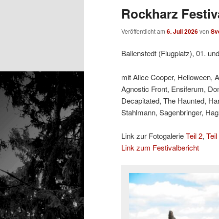
Rockharz Festiva
Veröffentlicht am
6. Juli 2026
von
Sv
Ballenstedt (Flugplatz), 01. un
mit Alice Cooper, Helloween, 
Agnostic Front, Ensiferum, Do
Decapitated, The Haunted, Ha
Stahlmann, Sagenbringer, Hagan
Link zur Fotogalerie
Teil 2
,
Teil
Link zum Festivalbericht