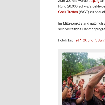
Zum 32. Mal wurde
Leipzig
an 
Rund 20.000 schwarz gekleidet
Gotik Treffen
(WGT) zu besuc
Im Mittelpunkt stand natürlic
sein vielfältiges Rahmenprogr
Fotolinks:
Teil 1 (6. und 7. Juni