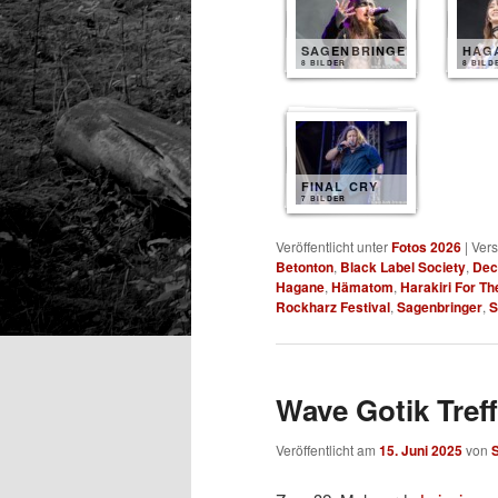
SAGENBRINGER
HAG
8 BILDER
8 BILD
FINAL CRY
7 BILDER
Veröffentlicht unter
Fotos 2026
|
Vers
Betonton
,
Black Label Society
,
Dec
Hagane
,
Hämatom
,
Harakiri For Th
Rockharz Festival
,
Sagenbringer
,
S
Wave Gotik Treff
Veröffentlicht am
15. Juni 2025
von