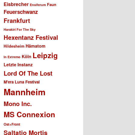
Eisbrecher
Faun
Ensiferum
Feuerschwanz
Frankfurt
Harakiri For The Sky
Hexentanz Festival
Hämatom
Hildesheim
Leipzig
Köln
In Extremo
Letzte Instanz
Lord Of The Lost
M'era Luna Festival
Mannheim
Mono Inc.
MS Connexion
Ost+Front
Saltatio Mortis