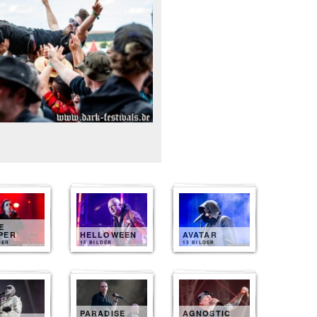
E
PER
HELLOWEEN
AVATAR
DER
15 BILDER
13 BILDER
PARADISE
AGNOSTIC