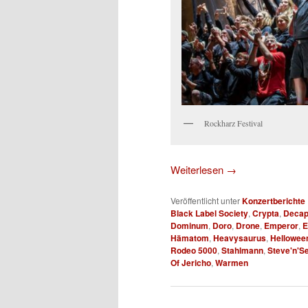
Rockharz Festival
Weiterlesen
→
Veröffentlicht unter
Konzertberichte
Black Label Society
,
Crypta
,
Decap
Dominum
,
Doro
,
Drone
,
Emperor
,
E
Hämatom
,
Heavysaurus
,
Hellowee
Rodeo 5000
,
Stahlmann
,
Steve'n'S
Of Jericho
,
Warmen