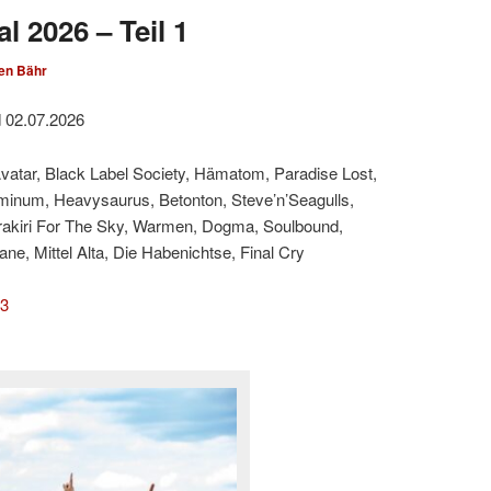
l 2026 – Teil 1
en Bähr
d 02.07.2026
Avatar, Black Label Society, Hämatom, Paradise Lost,
minum, Heavysaurus, Betonton, Steve’n’Seagulls,
rakiri For The Sky, Warmen, Dogma, Soulbound,
e, Mittel Alta, Die Habenichtse, Final Cry
 3