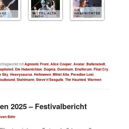
DIE
ANE
MITTEL ALTA
HABENICHTSE
ER
7 BILDER
7 BILDER
chlagwortet mit
Agnostic Front
,
Alice Cooper
,
Avatar
,
Ballenstedt
,
apitated
,
Die Habenichtse
,
Dogma
,
Dominum
,
Ensiferum
,
Final Cry
,
e Sky
,
Heavysaurus
,
Helloween
,
Mittel Alta
,
Paradise Lost
,
oulbound
,
Stahlmann
,
Steve'n'Seagulls
,
The Haunted
,
Warmen
en 2025 – Festivalbericht
Sven Bähr