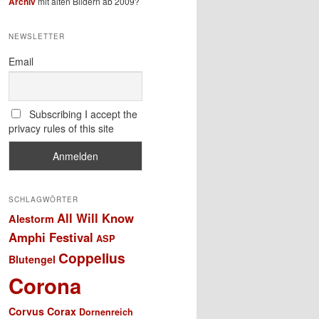
Archiv
mit alten Bildern ab 2009?
NEWSLETTER
Email
Subscribing I accept the
privacy rules of this site
SCHLAGWÖRTER
All Will Know
Alestorm
Amphi Festival
ASP
Coppelius
Blutengel
Corona
Corvus Corax
Dornenreich