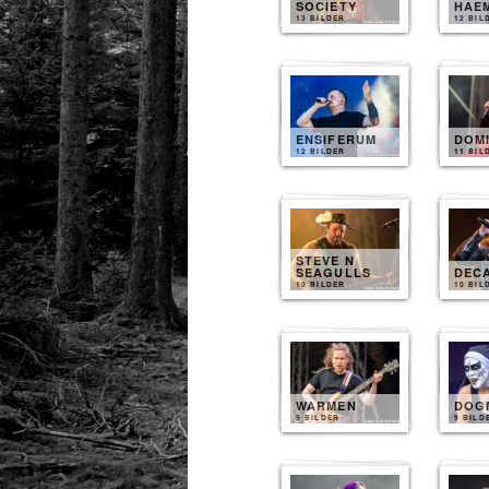
SOCIETY
HAE
13 BILDER
12 BIL
ENSIFERUM
DOM
12 BILDER
11 BIL
STEVE N
SEAGULLS
DEC
10 BILDER
10 BIL
WARMEN
DOG
9 BILDER
9 BILD