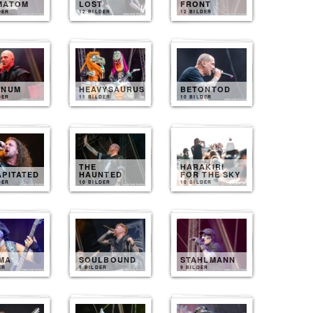
MATOM
LOST
FRONT
DER
12 BILDER
12 BILDER
INUM
HEAVYSAURUS
BETONTOD
DER
11 BILDER
10 BILDER
THE
HARAKIRI
APITATED
HAUNTED
FOR THE SKY
DER
10 BILDER
10 BILDER
MA
SOULBOUND
STAHLMANN
ER
9 BILDER
9 BILDER