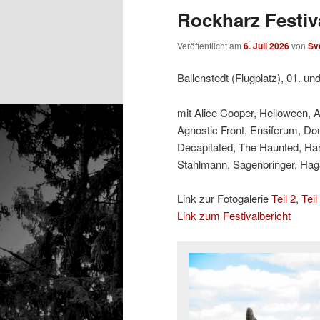
Rockharz Festiva
Veröffentlicht am
6. Juli 2026
von
Sv
Ballenstedt (Flugplatz), 01. un
mit Alice Cooper, Helloween, 
Agnostic Front, Ensiferum, Do
Decapitated, The Haunted, Ha
Stahlmann, Sagenbringer, Hagan
Link zur Fotogalerie
Teil 2
,
Teil
Link zum Festivalbericht