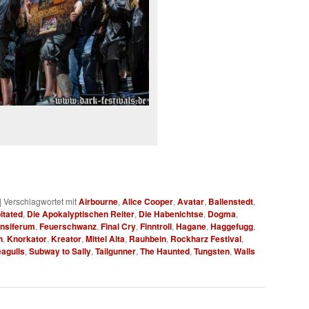
|
Verschlagwortet mit
Airbourne
,
Alice Cooper
,
Avatar
,
Ballenstedt
,
itated
,
Die Apokalyptischen Reiter
,
Die Habenichtse
,
Dogma
,
nsiferum
,
Feuerschwanz
,
Final Cry
,
Finntroll
,
Hagane
,
Haggefugg
,
n
,
Knorkator
,
Kreator
,
Mittel Alta
,
Rauhbein
,
Rockharz Festival
,
eagulls
,
Subway to Sally
,
Tailgunner
,
The Haunted
,
Tungsten
,
Walls