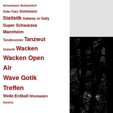
Schlachthof
Schandmaul
Stahlmann
Solar Fake
Statistik
Subway to Sally
Super Schwarzes
Mannheim
Tanzwut
Tanzbrunnen
Wacken
Unzucht
Wacken Open
Air
Wave Gotik
Treffen
Welle:Erdball
Wiesbaden
Xandria