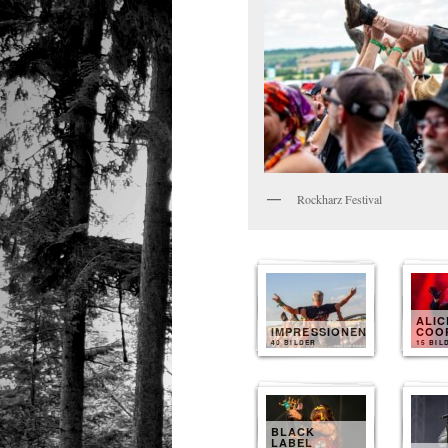
Rockharz Festival
ALIC
IMPRESSIONEN
COO
40 BILDER
15 BIL
BLACK
LABEL