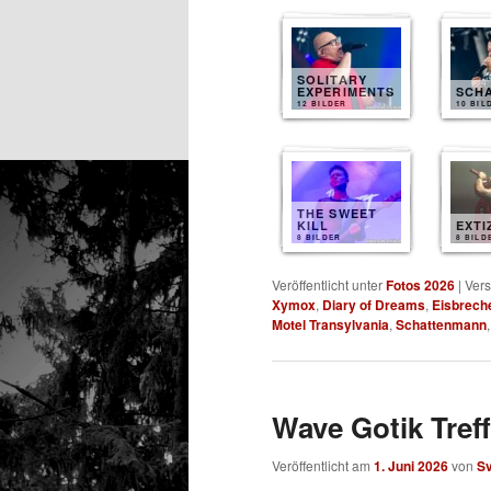
SOLITARY
EXPERIMENTS
SCH
12 BILDER
10 BIL
THE SWEET
KILL
EXTI
8 BILDER
8 BILD
Veröffentlicht unter
Fotos 2026
|
Vers
Xymox
,
Diary of Dreams
,
Eisbrech
Motel Transylvania
,
Schattenmann
Wave Gotik Treff
Veröffentlicht am
1. Juni 2026
von
S