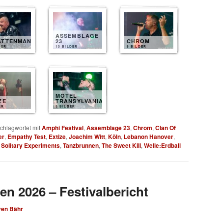
ASSEMBLAGE
ATTENMANN
23
CHROM
DER
10 BILDER
8 BILDER
MOTEL
ZE
TRANSYLVANIA
ER
8 BILDER
chlagwortet mit
Amphi Festival
,
Assemblage 23
,
Chrom
,
Clan Of
er
,
Empathy Test
,
Extize
,
Joachim Witt
,
Köln
,
Lebanon Hanover
,
,
Solitary Experiments
,
Tanzbrunnen
,
The Sweet Kill
,
Welle:Erdball
en 2026 – Festivalbericht
ven Bähr