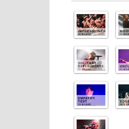
IMPRESSIONEN
MOO
30 BILDER
14 BIL
SOLITARY
EXPERIMENTS
UNZ
12 BILDER
11 BIL
EMPATHY
TEST
VOG
10 BILDER
10 BIL