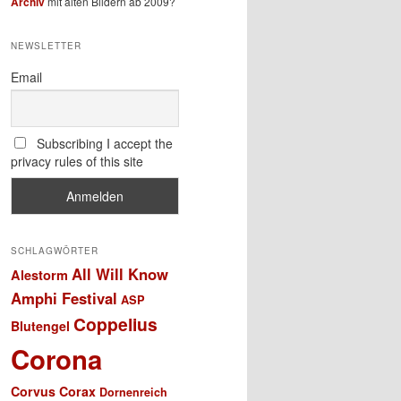
Archiv
mit alten Bildern ab 2009?
NEWSLETTER
Email
Subscribing I accept the
privacy rules of this site
SCHLAGWÖRTER
All Will Know
Alestorm
Amphi Festival
ASP
Coppelius
Blutengel
Corona
Corvus Corax
Dornenreich