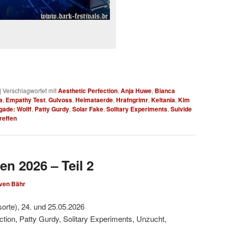
|
Verschlagwortet mit
Aesthetic Perfection
,
Anja Huwe
,
Bianca
a
,
Empathy Test
,
Gulvoss
,
Heimataerde
,
Hrafngrimr
,
Keltania
,
Kim
gade: Wolff
,
Patty Gurdy
,
Solar Fake
,
Solitary Experiments
,
Suivide
reffen
en 2026 – Teil 2
ven Bähr
sorte), 24. und 25.05.2026
ction, Patty Gurdy, Solitary Experiments, Unzucht,