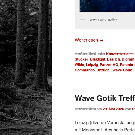
Wave Gotik Treffen
Weiterlesen
→
Veröffentlicht unter
Konzertberichte
Stücker
,
Blaklight
,
Das Ich
,
Dioram
Wilde
,
Leipzig
,
Panzer AG
,
Patenbri
Commando
,
Unzucht
,
Wave Gotik T
Wave Gotik Treff
Veröffentlicht am
29. Mai 2026
von
S
Leipzig (diverse Veranstaltung
mit Moonspell, Aesthetic Perfe