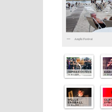
Amphi Festival
IMPRESSIONEN
EIS
10 BILDER
15 BIL
WELLE
CLA
ERDBALL
XYM
13 BILDER
12 BIL