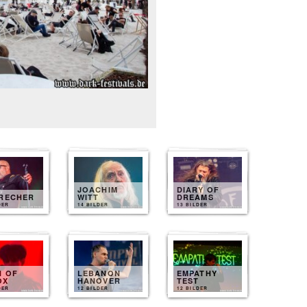
JOACHIM
DIARY OF
BRECHER
WITT
DREAMS
DER
14 BILDER
13 BILDER
N OF
LEBANON
EMPATHY
OX
HANOVER
TEST
DER
12 BILDER
12 BILDER