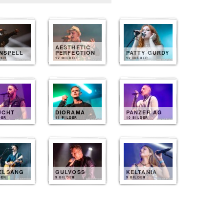
AESTHETIC
NSPELL
PERFECTION
PATTY GURDY
DER
12 BILDER
12 BILDER
UCHT
DIORAMA
PANZER AG
DER
11 BILDER
10 BILDER
ELSANG
GULVOSS
KELTANIA
DER
9 BILDER
9 BILDER