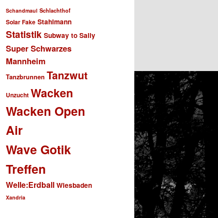
Schlachthof
Schandmaul
Stahlmann
Solar Fake
Statistik
Subway to Sally
Super Schwarzes
Mannheim
Tanzwut
Tanzbrunnen
Wacken
Unzucht
Wacken Open
Air
Wave Gotik
Treffen
Welle:Erdball
Wiesbaden
Xandria