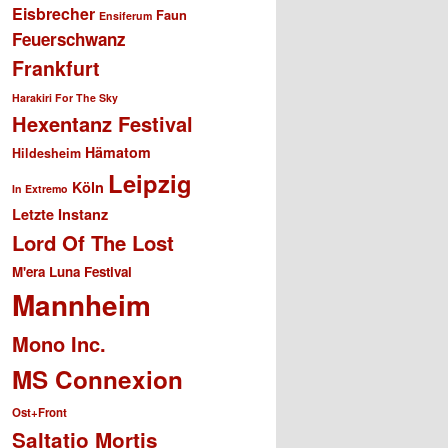
Eisbrecher
Faun
Ensiferum
Feuerschwanz
Frankfurt
Harakiri For The Sky
Hexentanz Festival
Hämatom
Hildesheim
Leipzig
Köln
In Extremo
Letzte Instanz
Lord Of The Lost
M'era Luna Festival
Mannheim
Mono Inc.
MS Connexion
Ost+Front
Saltatio Mortis