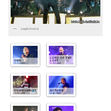
Amphi Festival
LORD OF THE
OMD
LOST
13 BILDER
13 BILDER
COMBICHRIST
ACTORS
13 BILDER
10 BILDER