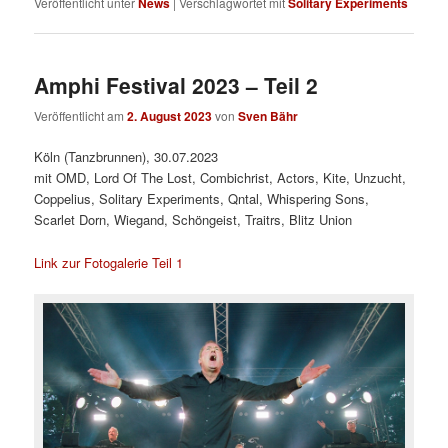
Veröffentlicht unter
News
|
Verschlagwortet mit
Solitary Experiments
Amphi Festival 2023 – Teil 2
Veröffentlicht am
2. August 2023
von
Sven Bähr
Köln (Tanzbrunnen), 30.07.2023
mit OMD, Lord Of The Lost, Combichrist, Actors, Kite, Unzucht,
Coppelius, Solitary Experiments, Qntal, Whispering Sons,
Scarlet Dorn, Wiegand, Schöngeist, Traitrs, Blitz Union
Link zur Fotogalerie Teil 1