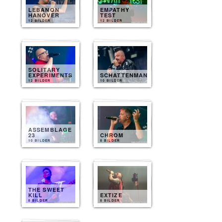
LEBANON
EMPATHY
HANOVER
TEST
12 BILDER
12 BILDER
SOLITARY
EXPERIMENTS
SCHATTENMANN
12 BILDER
10 BILDER
ASSEMBLAGE
23
CHROM
10 BILDER
8 BILDER
THE SWEET
KILL
EXTIZE
8 BILDER
8 BILDER