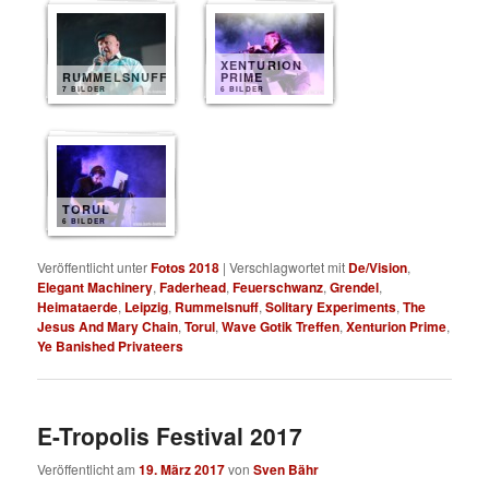
XENTURION
RUMMELSNUFF
PRIME
7 BILDER
6 BILDER
TORUL
6 BILDER
Veröffentlicht unter
Fotos 2018
|
Verschlagwortet mit
De/Vision
,
Elegant Machinery
,
Faderhead
,
Feuerschwanz
,
Grendel
,
Heimataerde
,
Leipzig
,
Rummelsnuff
,
Solitary Experiments
,
The
Jesus And Mary Chain
,
Torul
,
Wave Gotik Treffen
,
Xenturion Prime
,
Ye Banished Privateers
E-Tropolis Festival 2017
Veröffentlicht am
19. März 2017
von
Sven Bähr