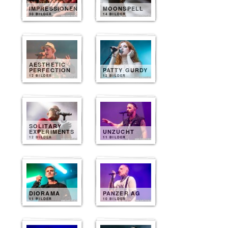
IMPRESSIONEN
MOONSPELL
30 BILDER
14 BILDER
AESTHETIC
PERFECTION
PATTY GURDY
12 BILDER
12 BILDER
SOLITARY
EXPERIMENTS
UNZUCHT
12 BILDER
11 BILDER
DIORAMA
PANZER AG
11 BILDER
10 BILDER