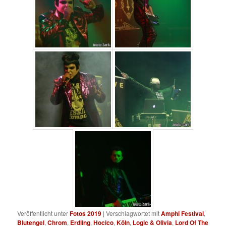
Veröffentlicht unter
Fotos 2019
|
Verschlagwortet mit
Amphi Festival
,
Blutengel
,
Chrom
,
Erdling
,
Hocico
,
Köln
,
Logic & Olivia
,
Lord Of The