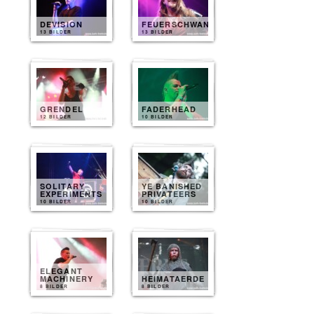
DEVISION
FEUERSCHWANZ
13 BILDER
13 BILDER
GRENDEL
FADERHEAD
12 BILDER
10 BILDER
SOLITARY
YE BANISHED
EXPERIMENTS
PRIVATEERS
10 BILDER
10 BILDER
ELEGANT
MACHINERY
HEIMATAERDE
8 BILDER
8 BILDER