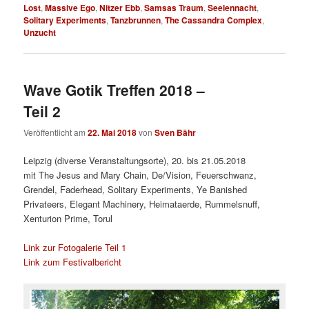
Lost
,
Massive Ego
,
Nitzer Ebb
,
Samsas Traum
,
Seelennacht
,
Solitary Experiments
,
Tanzbrunnen
,
The Cassandra Complex
,
Unzucht
Wave Gotik Treffen 2018 –
Teil 2
Veröffentlicht am
22. Mai 2018
von
Sven Bähr
Leipzig (diverse Veranstaltungsorte), 20. bis 21.05.2018
mit The Jesus and Mary Chain, De/Vision, Feuerschwanz,
Grendel, Faderhead, Solitary Experiments, Ye Banished
Privateers, Elegant Machinery, Heimataerde, Rummelsnuff,
Xenturion Prime, Torul
Link zur Fotogalerie Teil 1
Link zum Festivalbericht