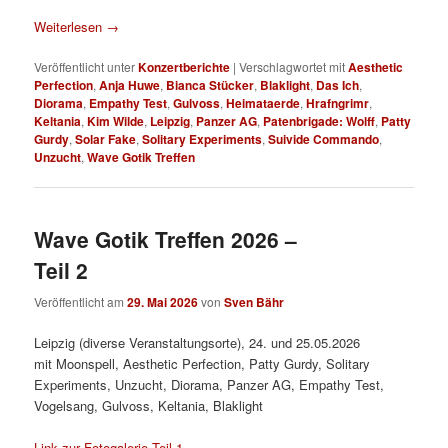
Weiterlesen
→
Veröffentlicht unter
Konzertberichte
|
Verschlagwortet mit
Aesthetic
Perfection
,
Anja Huwe
,
Bianca Stücker
,
Blaklight
,
Das Ich
,
Diorama
,
Empathy Test
,
Gulvoss
,
Heimataerde
,
Hrafngrimr
,
Keltania
,
Kim Wilde
,
Leipzig
,
Panzer AG
,
Patenbrigade: Wolff
,
Patty
Gurdy
,
Solar Fake
,
Solitary Experiments
,
Suivide Commando
,
Unzucht
,
Wave Gotik Treffen
Wave Gotik Treffen 2026 –
Teil 2
Veröffentlicht am
29. Mai 2026
von
Sven Bähr
Leipzig (diverse Veranstaltungsorte), 24. und 25.05.2026
mit Moonspell, Aesthetic Perfection, Patty Gurdy, Solitary
Experiments, Unzucht, Diorama, Panzer AG, Empathy Test,
Vogelsang, Gulvoss, Keltania, Blaklight
Link zur Fotogalerie Teil 1