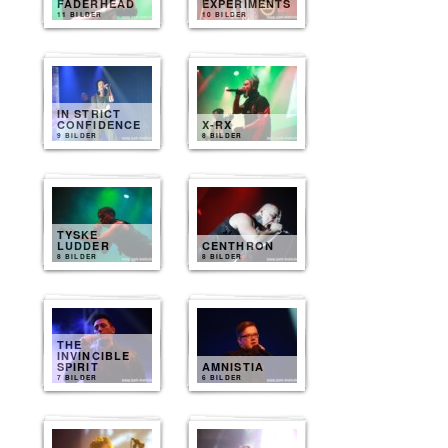
FADERHEAD
EXPERIMENTS
11 BILDER
10 BILDER
IN STRICT
CONFIDENCE
X-RX
9 BILDER
8 BILDER
TYSKE
LUDDER
CENTHRON
8 BILDER
8 BILDER
THE
INVINCIBLE
SPIRIT
AMNISTIA
7 BILDER
6 BILDER