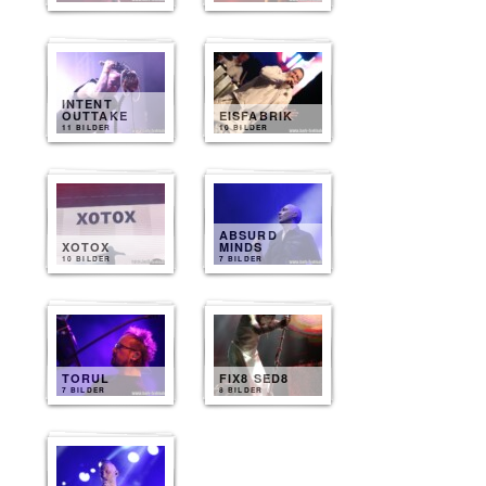
INTENT
OUTTAKE
EISFABRIK
11 BILDER
10 BILDER
ABSURD
XOTOX
MINDS
10 BILDER
7 BILDER
TORUL
FIX8 SED8
7 BILDER
8 BILDER