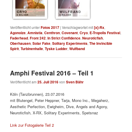
CRYO
WULFBAND
6 BILDER
5 BILDER
Veröffentlicht unter
Fotos 2017
|
Verschlagwortet mit
[x]-Rx
,
Agonoize
,
Amnistia
,
Centhron
,
Covenant
,
Cryo
,
E-Tropolis Festival
,
Faderhead
,
Front 242
,
In Strict Confidence
,
Neuroticfish
,
Oberhausen
,
Solar Fake
,
Solitary Experiments
,
The Invincible
Spirit
,
Turbinenhalle
,
Tyske Ludder
,
Wulfband
Amphi Festival 2016 – Teil 1
Veröffentlicht am
25. Juli 2016
von
Sven Bähr
Köln (Tanzbrunnen), 23.07.2016
mit Blutengel, Peter Heppner, Tarja, Mono Inc., Megaherz,
Aesthetic Perfection, Ewigheim, Dive, Angels and Agony,
Neuroticfish, X-RX, Solitary Experiments, Spetsnaz
Link zur Fotogalerie Teil 2