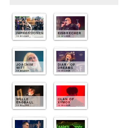
IMPRESSIONEN
EISBRECHER
10 BILDER
15 BILDER
JOACHIM
DIARY OF
WITT
DREAMS
14 BILDER
13 BILDER
WELLE
CLAN OF
ERDBALL
XYMOX
13 BILDER
12 BILDER