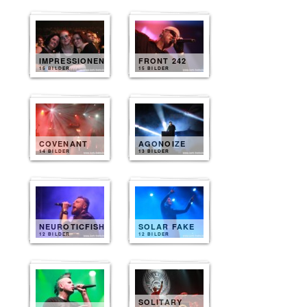
IMPRESSIONEN
FRONT 242
15 BILDER
15 BILDER
COVENANT
AGONOIZE
14 BILDER
13 BILDER
NEUROTICFISH
SOLAR FAKE
12 BILDER
12 BILDER
SOLITARY