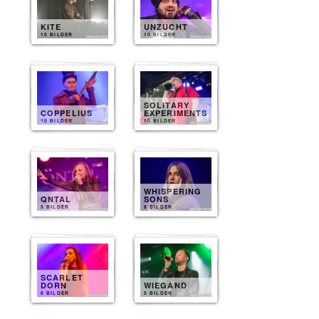
KITE
UNZUCHT
10 BILDER
10 BILDER
SOLITARY
COPPELIUS
EXPERIMENTS
10 BILDER
10 BILDER
WHISPERING
QNTAL
SONS
9 BILDER
8 BILDER
SCARLET
DORN
WIEGAND
8 BILDER
8 BILDER