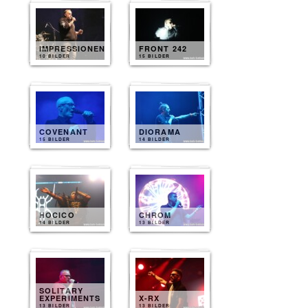
IMPRESSIONEN
FRONT 242
10 BILDER
15 BILDER
COVENANT
DIORAMA
15 BILDER
14 BILDER
HOCICO
CHROM
14 BILDER
13 BILDER
SOLITARY
EXPERIMENTS
X-RX
13 BILDER
13 BILDER