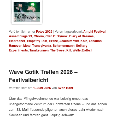
MOTEL
TRANSYLVANIA
8 BILDER
Veröffentlicht unter
Fotos 2026
|
Verschlagwortet mit
Amphi Festival
,
Assemblage 23
,
Chrom
,
Clan Of Xymox
,
Diary of Dreams
,
Eisbrecher
,
Empathy Test
,
Extize
,
Joachim Witt
,
Köln
,
Lebanon
Hanover
,
Motel Transylvania
,
Schattenmann
,
Solitary
Experiments
,
Tanzbrunnen
,
The Sweet Kill
,
Welle:Erdball
Wave Gotik Treffen 2026 –
Festivalbericht
Veröffentlicht am
1. Juni 2026
von
Sven Bähr
Über das Pfingstwochenende war Leipzig erneut das
unangefochtene Zentrum der Schwarzen Szene – und das schon
zum 33. Mal! Tausende pilgerten auch dieses Jahr wieder nach
Sachsen und färbten ganz Leipzig schwarz.