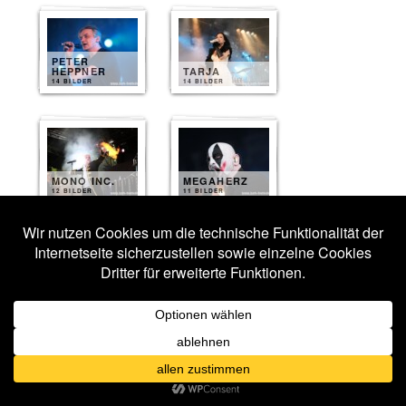
PETER
HEPPNER
TARJA
14 BILDER
14 BILDER
MONO INC.
MEGAHERZ
12 BILDER
11 BILDER
AESTHETIC
PERFECTION
EWIGHEIM
10 BILDER
10 BILDER
ANGELS AND
DIVE
AGONY