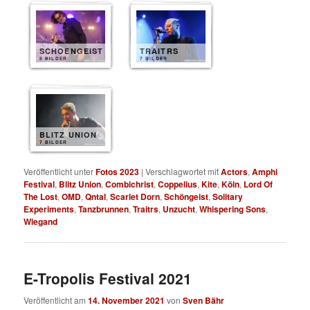
SCHOENGEIST
TRAITRS
8 BILDER
7 BILDER
BLITZ UNION
7 BILDER
Veröffentlicht unter
Fotos 2023
|
Verschlagwortet mit
Actors
,
Amphi
Festival
,
Blitz Union
,
Combichrist
,
Coppelius
,
Kite
,
Köln
,
Lord Of
The Lost
,
OMD
,
Qntal
,
Scarlet Dorn
,
Schöngeist
,
Solitary
Experiments
,
Tanzbrunnen
,
Traitrs
,
Unzucht
,
Whispering Sons
,
Wiegand
E-Tropolis Festival 2021
Veröffentlicht am
14. November 2021
von
Sven Bähr