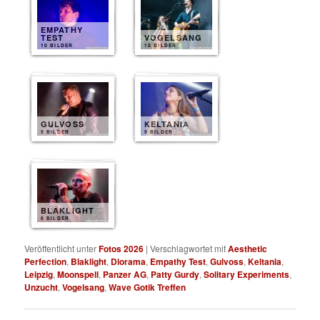
EMPATHY
TEST
VOGELSANG
10 BILDER
10 BILDER
GULVOSS
KELTANIA
9 BILDER
9 BILDER
BLAKLIGHT
8 BILDER
Veröffentlicht unter
Fotos 2026
|
Verschlagwortet mit
Aesthetic
Perfection
,
Blaklight
,
Diorama
,
Empathy Test
,
Gulvoss
,
Keltania
,
Leipzig
,
Moonspell
,
Panzer AG
,
Patty Gurdy
,
Solitary Experiments
,
Unzucht
,
Vogelsang
,
Wave Gotik Treffen