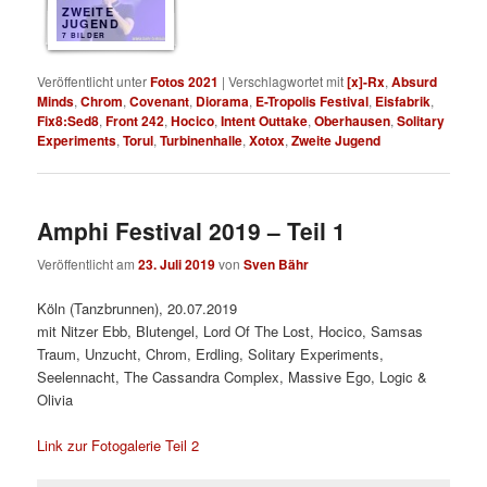
ZWEITE
JUGEND
7 BILDER
Veröffentlicht unter
Fotos 2021
|
Verschlagwortet mit
[x]-Rx
,
Absurd
Minds
,
Chrom
,
Covenant
,
Diorama
,
E-Tropolis Festival
,
Eisfabrik
,
Fix8:Sed8
,
Front 242
,
Hocico
,
Intent Outtake
,
Oberhausen
,
Solitary
Experiments
,
Torul
,
Turbinenhalle
,
Xotox
,
Zweite Jugend
Amphi Festival 2019 – Teil 1
Veröffentlicht am
23. Juli 2019
von
Sven Bähr
Köln (Tanzbrunnen), 20.07.2019
mit Nitzer Ebb, Blutengel, Lord Of The Lost, Hocico, Samsas
Traum, Unzucht, Chrom, Erdling, Solitary Experiments,
Seelennacht, The Cassandra Complex, Massive Ego, Logic &
Olivia
Link zur Fotogalerie Teil 2