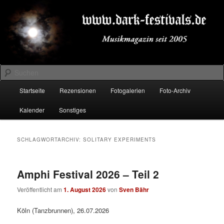
Zum
Zum
Musikmagazin seit 2005
primären
sekundären
Inhalt
Inhalt
springen
springen
DARK-FESTIVALS.DE
Suchen
Hauptmenü
Startseite
Rezensionen
Fotogalerien
Foto-Archiv
Kalender
Sonstiges
SCHLAGWORTARCHIV:
SOLITARY EXPERIMENTS
Amphi Festival 2026 – Teil 2
Veröffentlicht am
1. August 2026
von
Sven Bähr
Köln (Tanzbrunnen), 26.07.2026