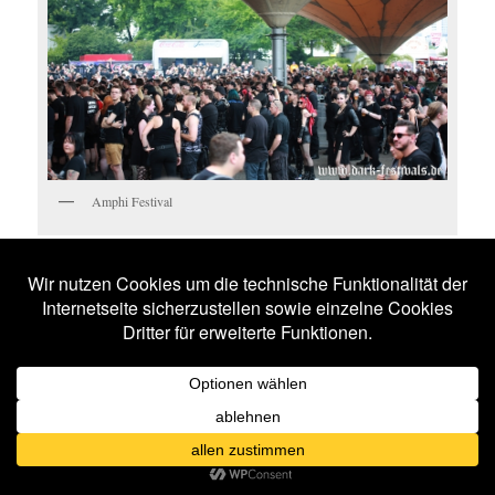
Amphi Festival
IMPRESSIONEN
BLUTENGEL
15 BILDER
15 BILDER
PETER
HEPPNER
TARJA
14 BILDER
14 BILDER