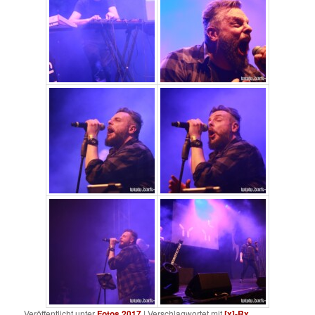
Veröffentlicht unter
Fotos 2017
|
Verschlagwortet mit
[x]-Rx
,