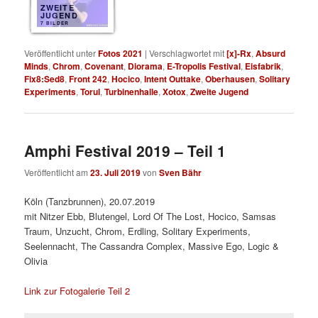
ZWEITE
JUGEND
7 BILDER
Veröffentlicht unter
Fotos 2021
|
Verschlagwortet mit
[x]-Rx
,
Absurd
Minds
,
Chrom
,
Covenant
,
Diorama
,
E-Tropolis Festival
,
Eisfabrik
,
Fix8:Sed8
,
Front 242
,
Hocico
,
Intent Outtake
,
Oberhausen
,
Solitary
Experiments
,
Torul
,
Turbinenhalle
,
Xotox
,
Zweite Jugend
Amphi Festival 2019 – Teil 1
Veröffentlicht am
23. Juli 2019
von
Sven Bähr
Köln (Tanzbrunnen), 20.07.2019
mit Nitzer Ebb, Blutengel, Lord Of The Lost, Hocico, Samsas
Traum, Unzucht, Chrom, Erdling, Solitary Experiments,
Seelennacht, The Cassandra Complex, Massive Ego, Logic &
Olivia
Link zur Fotogalerie Teil 2