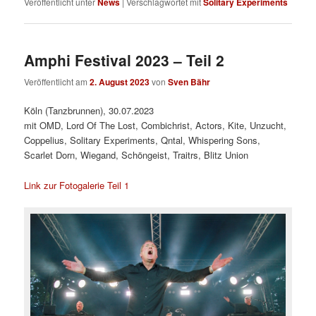
Veröffentlicht unter
News
|
Verschlagwortet mit
Solitary Experiments
Amphi Festival 2023 – Teil 2
Veröffentlicht am
2. August 2023
von
Sven Bähr
Köln (Tanzbrunnen), 30.07.2023
mit OMD, Lord Of The Lost, Combichrist, Actors, Kite, Unzucht,
Coppelius, Solitary Experiments, Qntal, Whispering Sons,
Scarlet Dorn, Wiegand, Schöngeist, Traitrs, Blitz Union
Link zur Fotogalerie Teil 1