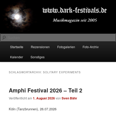
Zum
Zum
Musikmagazin seit 2005
primären
sekundären
Inhalt
Inhalt
springen
springen
DARK-FESTIVALS.DE
Suchen
Hauptmenü
Startseite
Rezensionen
Fotogalerien
Foto-Archiv
Kalender
Sonstiges
SCHLAGWORTARCHIV:
SOLITARY EXPERIMENTS
Amphi Festival 2026 – Teil 2
Veröffentlicht am
1. August 2026
von
Sven Bähr
Köln (Tanzbrunnen), 26.07.2026