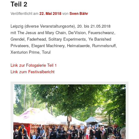
Teil 2
Veröffentlicht am
22. Mai 2018
von
Sven Bähr
Leipzig (diverse Veranstaltungsorte), 20. bis 21.05.2018
mit The Jesus and Mary Chain, De/Vision, Feuerschwanz,
Grendel, Faderhead, Solitary Experiments, Ye Banished
Privateers, Elegant Machinery, Heimataerde, Rummelsnuff,
Xenturion Prime, Torul
Link zur Fotogalerie Teil 1
Link zum Festivalbericht