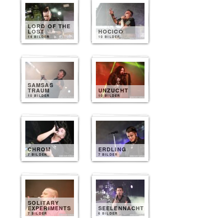
LORD OF THE
LOST
HOCICO
14 BILDER
10 BILDER
SAMSAS
TRAUM
UNZUCHT
10 BILDER
10 BILDER
CHROM
ERDLING
7 BILDER
7 BILDER
SOLITARY
EXPERIMENTS
SEELENNACHT
7 BILDER
6 BILDER