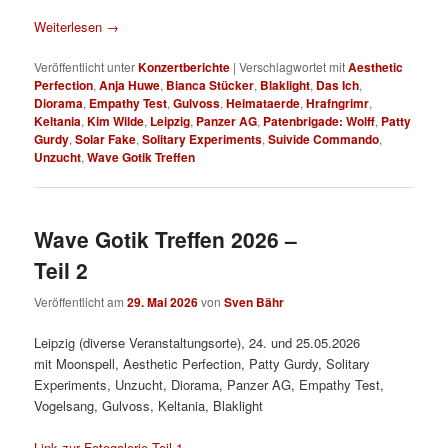
Weiterlesen
→
Veröffentlicht unter
Konzertberichte
|
Verschlagwortet mit
Aesthetic
Perfection
,
Anja Huwe
,
Bianca Stücker
,
Blaklight
,
Das Ich
,
Diorama
,
Empathy Test
,
Gulvoss
,
Heimataerde
,
Hrafngrimr
,
Keltania
,
Kim Wilde
,
Leipzig
,
Panzer AG
,
Patenbrigade: Wolff
,
Patty
Gurdy
,
Solar Fake
,
Solitary Experiments
,
Suivide Commando
,
Unzucht
,
Wave Gotik Treffen
Wave Gotik Treffen 2026 –
Teil 2
Veröffentlicht am
29. Mai 2026
von
Sven Bähr
Leipzig (diverse Veranstaltungsorte), 24. und 25.05.2026
mit Moonspell, Aesthetic Perfection, Patty Gurdy, Solitary
Experiments, Unzucht, Diorama, Panzer AG, Empathy Test,
Vogelsang, Gulvoss, Keltania, Blaklight
Link zur Fotogalerie Teil 1