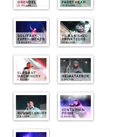
GRENDEL
FADERHEAD
12 BILDER
10 BILDER
SOLITARY
YE BANISHED
EXPERIMENTS
PRIVATEERS
10 BILDER
10 BILDER
ELEGANT
MACHINERY
HEIMATAERDE
8 BILDER
8 BILDER
XENTURION
RUMMELSNUFF
PRIME
7 BILDER
6 BILDER