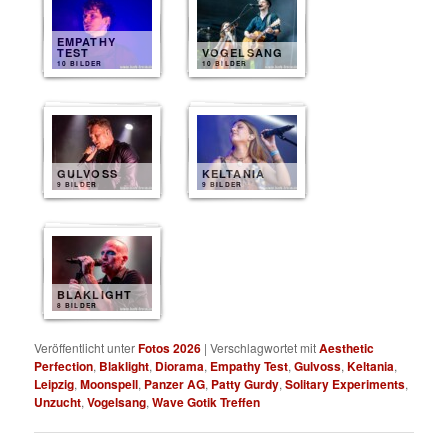
EMPATHY
TEST
VOGELSANG
10 BILDER
10 BILDER
GULVOSS
KELTANIA
9 BILDER
9 BILDER
BLAKLIGHT
8 BILDER
Veröffentlicht unter
Fotos 2026
|
Verschlagwortet mit
Aesthetic
Perfection
,
Blaklight
,
Diorama
,
Empathy Test
,
Gulvoss
,
Keltania
,
Leipzig
,
Moonspell
,
Panzer AG
,
Patty Gurdy
,
Solitary Experiments
,
Unzucht
,
Vogelsang
,
Wave Gotik Treffen