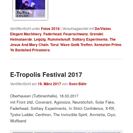
TORUL
6 BILDER
Veröffentlicht unter
Fotos 2018
|
Verschlagwortet mit
De/Vision
,
Elegant Machinery
,
Faderhead
,
Feuerschwanz
,
Grendel
,
Heimataerde
,
Leipzig
,
Rummelsnuff
,
Solitary Experiments
,
The
Jesus And Mary Chain
,
Torul
,
Wave Gotik Treffen
,
Xenturion Prime
,
Ye Banished Privateers
E-Tropolis Festival 2017
Veröffentlicht am
19. März 2017
von
Sven Bähr
Oberhausen (Turbinenhalle), 18.03.2017
mit Front 242, Covenant, Agonoize, Neuroticfish, Solar Fake,
Faderhead, Solitary Experiments, In Strict Confidence, X-RX,
Tyske Ludder, Centhron, The Invincible Spirit, Amnistia, Cryo,
Wulfband