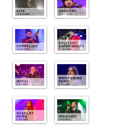
KITE
UNZUCHT
10 BILDER
10 BILDER
SOLITARY
COPPELIUS
EXPERIMENTS
10 BILDER
10 BILDER
WHISPERING
QNTAL
SONS
9 BILDER
8 BILDER
SCARLET
DORN
WIEGAND
8 BILDER
8 BILDER