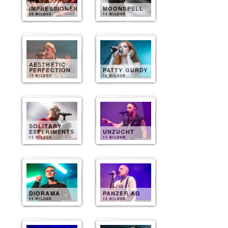
IMPRESSIONEN
MOONSPELL
30 BILDER
14 BILDER
AESTHETIC
PERFECTION
PATTY GURDY
12 BILDER
12 BILDER
SOLITARY
EXPERIMENTS
UNZUCHT
12 BILDER
11 BILDER
DIORAMA
PANZER AG
11 BILDER
10 BILDER