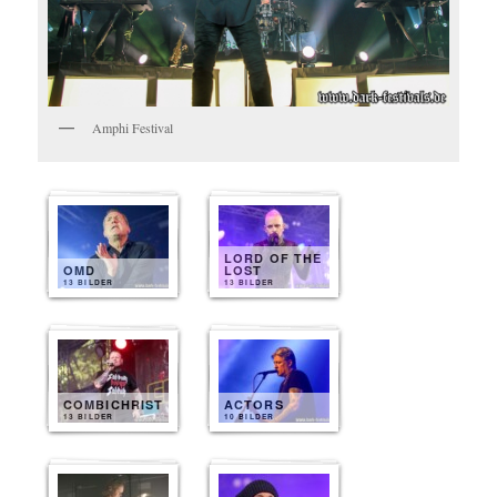
Amphi Festival
LORD OF THE
OMD
LOST
13 BILDER
13 BILDER
COMBICHRIST
ACTORS
13 BILDER
10 BILDER