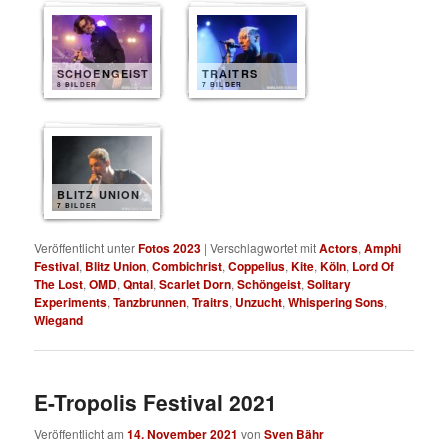
SCHOENGEIST
TRAITRS
8 BILDER
7 BILDER
BLITZ UNION
7 BILDER
Veröffentlicht unter
Fotos 2023
|
Verschlagwortet mit
Actors
,
Amphi
Festival
,
Blitz Union
,
Combichrist
,
Coppelius
,
Kite
,
Köln
,
Lord Of
The Lost
,
OMD
,
Qntal
,
Scarlet Dorn
,
Schöngeist
,
Solitary
Experiments
,
Tanzbrunnen
,
Traitrs
,
Unzucht
,
Whispering Sons
,
Wiegand
E-Tropolis Festival 2021
Veröffentlicht am
14. November 2021
von
Sven Bähr