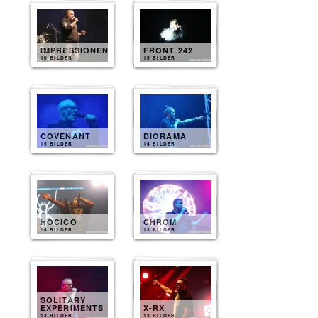
IMPRESSIONEN
FRONT 242
10 BILDER
15 BILDER
COVENANT
DIORAMA
15 BILDER
14 BILDER
HOCICO
CHROM
14 BILDER
13 BILDER
SOLITARY
EXPERIMENTS
X-RX
13 BILDER
13 BILDER