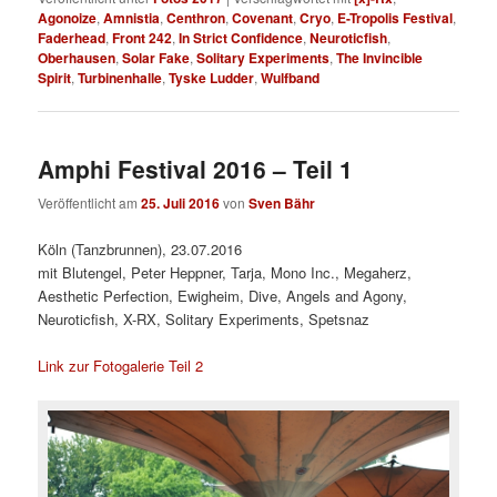
Agonoize
,
Amnistia
,
Centhron
,
Covenant
,
Cryo
,
E-Tropolis Festival
,
Faderhead
,
Front 242
,
In Strict Confidence
,
Neuroticfish
,
Oberhausen
,
Solar Fake
,
Solitary Experiments
,
The Invincible
Spirit
,
Turbinenhalle
,
Tyske Ludder
,
Wulfband
Amphi Festival 2016 – Teil 1
Veröffentlicht am
25. Juli 2016
von
Sven Bähr
Köln (Tanzbrunnen), 23.07.2016
mit Blutengel, Peter Heppner, Tarja, Mono Inc., Megaherz,
Aesthetic Perfection, Ewigheim, Dive, Angels and Agony,
Neuroticfish, X-RX, Solitary Experiments, Spetsnaz
Link zur Fotogalerie Teil 2