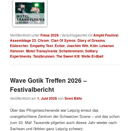
MOTEL
TRANSYLVANIA
8 BILDER
Veröffentlicht unter
Fotos 2026
|
Verschlagwortet mit
Amphi Festival
,
Assemblage 23
,
Chrom
,
Clan Of Xymox
,
Diary of Dreams
,
Eisbrecher
,
Empathy Test
,
Extize
,
Joachim Witt
,
Köln
,
Lebanon
Hanover
,
Motel Transylvania
,
Schattenmann
,
Solitary
Experiments
,
Tanzbrunnen
,
The Sweet Kill
,
Welle:Erdball
Wave Gotik Treffen 2026 –
Festivalbericht
Veröffentlicht am
1. Juni 2026
von
Sven Bähr
Über das Pfingstwochenende war Leipzig erneut das
unangefochtene Zentrum der Schwarzen Szene – und das schon
zum 33. Mal! Tausende pilgerten auch dieses Jahr wieder nach
Sachsen und färbten ganz Leipzig schwarz.