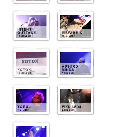
INTENT
OUTTAKE
EISFABRIK
11 BILDER
10 BILDER
ABSURD
XOTOX
MINDS
10 BILDER
7 BILDER
TORUL
FIX8 SED8
7 BILDER
8 BILDER