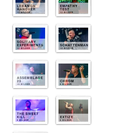
LEBANON
EMPATHY
HANOVER
TEST
12 BILDER
12 BILDER
SOLITARY
EXPERIMENTS
SCHATTENMANN
12 BILDER
10 BILDER
ASSEMBLAGE
23
CHROM
10 BILDER
8 BILDER
THE SWEET
KILL
EXTIZE
8 BILDER
8 BILDER