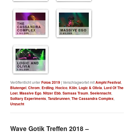
THE
CASSANDRA
COMPLEX
MASSIVE EGO
5 BILDER
5 BILDER
LOGIC AND
OLIVIA
5 BILDER
Veröffentlicht unter
Fotos 2019
|
Verschlagwortet mit
Amphi Festival
,
Blutengel
,
Chrom
,
Erdling
,
Hocico
,
Köln
,
Logic & Olivia
,
Lord Of The
Lost
,
Massive Ego
,
Nitzer Ebb
,
Samsas Traum
,
Seelennacht
,
Solitary Experiments
,
Tanzbrunnen
,
The Cassandra Complex
,
Unzucht
Wave Gotik Treffen 2018 –