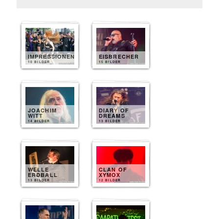
IMPRESSIONEN
EISBRECHER
10 BILDER
15 BILDER
JOACHIM
DIARY OF
WITT
DREAMS
14 BILDER
13 BILDER
WELLE
CLAN OF
ERDBALL
XYMOX
13 BILDER
12 BILDER