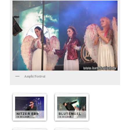
Amphi Festival
NITZER EBB
BLUTENGEL
14 BILDER
14 BILDER