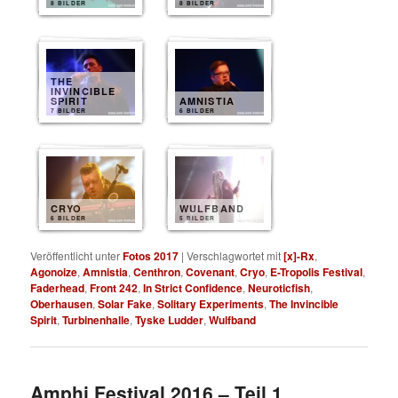
8 BILDER
8 BILDER
THE
INVINCIBLE
SPIRIT
AMNISTIA
7 BILDER
6 BILDER
CRYO
WULFBAND
6 BILDER
5 BILDER
Veröffentlicht unter
Fotos 2017
|
Verschlagwortet mit
[x]-Rx
,
Agonoize
,
Amnistia
,
Centhron
,
Covenant
,
Cryo
,
E-Tropolis Festival
,
Faderhead
,
Front 242
,
In Strict Confidence
,
Neuroticfish
,
Oberhausen
,
Solar Fake
,
Solitary Experiments
,
The Invincible
Spirit
,
Turbinenhalle
,
Tyske Ludder
,
Wulfband
Amphi Festival 2016 – Teil 1