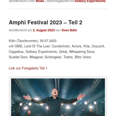
Veröffentlicht unter
News
|
Verschlagwortet mit
Solitary Experiments
Amphi Festival 2023 – Teil 2
Veröffentlicht am
2. August 2023
von
Sven Bähr
Köln (Tanzbrunnen), 30.07.2023
mit OMD, Lord Of The Lost, Combichrist, Actors, Kite, Unzucht,
Coppelius, Solitary Experiments, Qntal, Whispering Sons,
Scarlet Dorn, Wiegand, Schöngeist, Traitrs, Blitz Union
Link zur Fotogalerie Teil 1