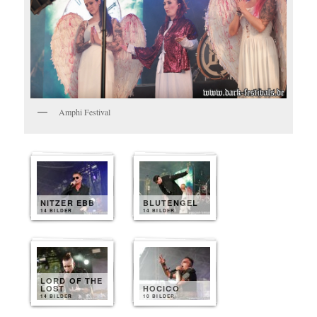
Amphi Festival
NITZER EBB
BLUTENGEL
14 BILDER
14 BILDER
LORD OF THE
LOST
HOCICO
14 BILDER
10 BILDER