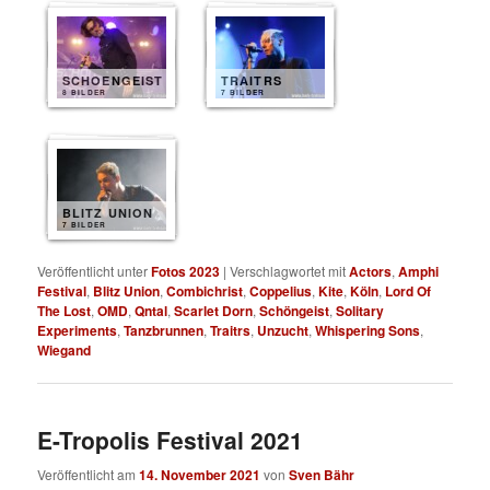
SCHOENGEIST
TRAITRS
8 BILDER
7 BILDER
BLITZ UNION
7 BILDER
Veröffentlicht unter
Fotos 2023
|
Verschlagwortet mit
Actors
,
Amphi
Festival
,
Blitz Union
,
Combichrist
,
Coppelius
,
Kite
,
Köln
,
Lord Of
The Lost
,
OMD
,
Qntal
,
Scarlet Dorn
,
Schöngeist
,
Solitary
Experiments
,
Tanzbrunnen
,
Traitrs
,
Unzucht
,
Whispering Sons
,
Wiegand
E-Tropolis Festival 2021
Veröffentlicht am
14. November 2021
von
Sven Bähr