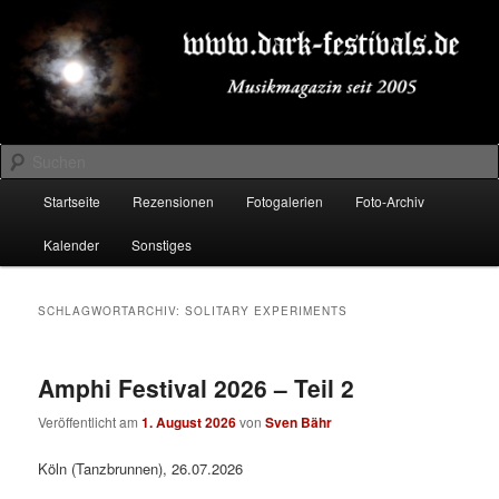
Zum
Zum
Musikmagazin seit 2005
primären
sekundären
Inhalt
Inhalt
springen
springen
DARK-FESTIVALS.DE
Suchen
Hauptmenü
Startseite
Rezensionen
Fotogalerien
Foto-Archiv
Kalender
Sonstiges
SCHLAGWORTARCHIV:
SOLITARY EXPERIMENTS
Amphi Festival 2026 – Teil 2
Veröffentlicht am
1. August 2026
von
Sven Bähr
Köln (Tanzbrunnen), 26.07.2026