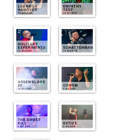
LEBANON
EMPATHY
HANOVER
TEST
12 BILDER
12 BILDER
SOLITARY
EXPERIMENTS
SCHATTENMANN
12 BILDER
10 BILDER
ASSEMBLAGE
23
CHROM
10 BILDER
8 BILDER
THE SWEET
KILL
EXTIZE
8 BILDER
8 BILDER