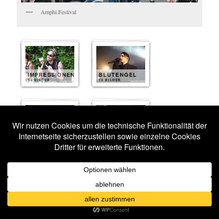
Amphi Festival
IMPRESSIONEN
BLUTENGEL
15 BILDER
15 BILDER
PETER
HEPPNER
TARJA
14 BILDER
14 BILDER
MONO INC.
MEGAHERZ
12 BILDER
11 BILDER