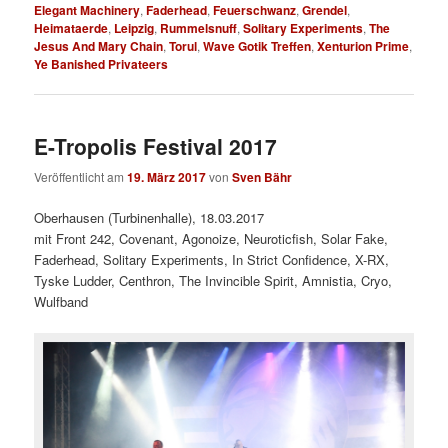
Elegant Machinery
,
Faderhead
,
Feuerschwanz
,
Grendel
,
Heimataerde
,
Leipzig
,
Rummelsnuff
,
Solitary Experiments
,
The
Jesus And Mary Chain
,
Torul
,
Wave Gotik Treffen
,
Xenturion Prime
,
Ye Banished Privateers
E-Tropolis Festival 2017
Veröffentlicht am
19. März 2017
von
Sven Bähr
Oberhausen (Turbinenhalle), 18.03.2017
mit Front 242, Covenant, Agonoize, Neuroticfish, Solar Fake,
Faderhead, Solitary Experiments, In Strict Confidence, X-RX,
Tyske Ludder, Centhron, The Invincible Spirit, Amnistia, Cryo,
Wulfband