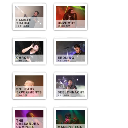
SAMSAS
TRAUM
UNZUCHT
10 BILDER
10 BILDER
CHROM
ERDLING
7 BILDER
7 BILDER
SOLITARY
EXPERIMENTS
SEELENNACHT
7 BILDER
6 BILDER
THE
CASSANDRA
COMPLEX
MASSIVE EGO