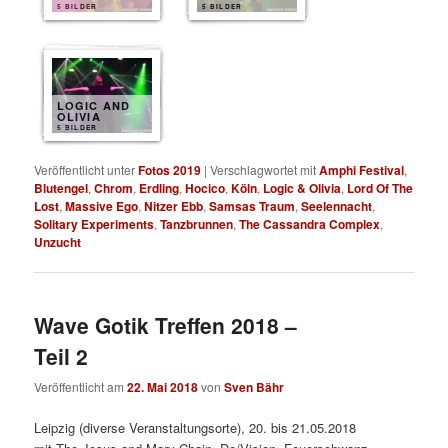
5 BILDER
5 BILDER
LOGIC AND
OLIVIA
5 BILDER
Veröffentlicht unter
Fotos 2019
|
Verschlagwortet mit
Amphi Festival
,
Blutengel
,
Chrom
,
Erdling
,
Hocico
,
Köln
,
Logic & Olivia
,
Lord Of The
Lost
,
Massive Ego
,
Nitzer Ebb
,
Samsas Traum
,
Seelennacht
,
Solitary Experiments
,
Tanzbrunnen
,
The Cassandra Complex
,
Unzucht
Wave Gotik Treffen 2018 –
Teil 2
Veröffentlicht am
22. Mai 2018
von
Sven Bähr
Leipzig (diverse Veranstaltungsorte), 20. bis 21.05.2018