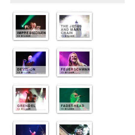
THE JESUS
AND MARY
IMPRESSIONEN
CHAIN
34 BILDER
15 BILDER
DEVISION
FEUERSCHWANZ
13 BILDER
13 BILDER
GRENDEL
FADERHEAD
12 BILDER
10 BILDER