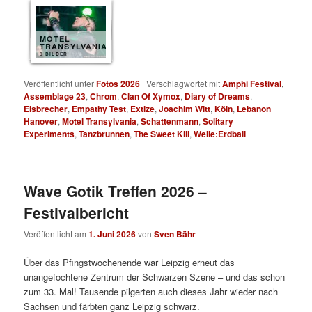
MOTEL
TRANSYLVANIA
8 BILDER
Veröffentlicht unter
Fotos 2026
|
Verschlagwortet mit
Amphi Festival
,
Assemblage 23
,
Chrom
,
Clan Of Xymox
,
Diary of Dreams
,
Eisbrecher
,
Empathy Test
,
Extize
,
Joachim Witt
,
Köln
,
Lebanon
Hanover
,
Motel Transylvania
,
Schattenmann
,
Solitary
Experiments
,
Tanzbrunnen
,
The Sweet Kill
,
Welle:Erdball
Wave Gotik Treffen 2026 –
Festivalbericht
Veröffentlicht am
1. Juni 2026
von
Sven Bähr
Über das Pfingstwochenende war Leipzig erneut das
unangefochtene Zentrum der Schwarzen Szene – und das schon
zum 33. Mal! Tausende pilgerten auch dieses Jahr wieder nach
Sachsen und färbten ganz Leipzig schwarz.