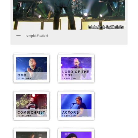
Amphi Festival
LORD OF THE
OMD
LOST
13 BILDER
13 BILDER
COMBICHRIST
ACTORS
13 BILDER
10 BILDER