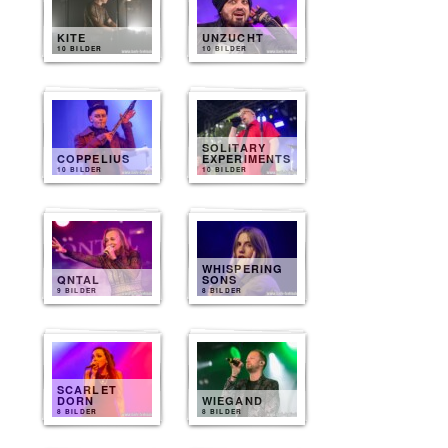
KITE
UNZUCHT
10 BILDER
10 BILDER
SOLITARY
COPPELIUS
EXPERIMENTS
10 BILDER
10 BILDER
WHISPERING
QNTAL
SONS
9 BILDER
8 BILDER
SCARLET
DORN
WIEGAND
8 BILDER
8 BILDER