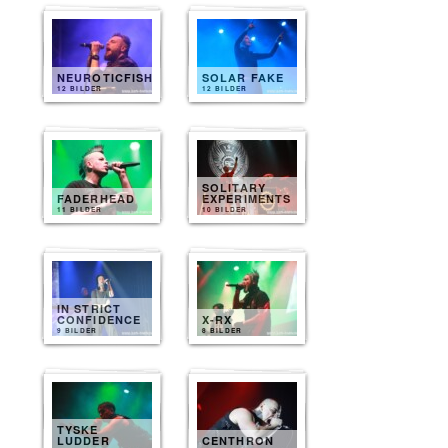
NEUROTICFISH
SOLAR FAKE
12 BILDER
12 BILDER
SOLITARY
FADERHEAD
EXPERIMENTS
11 BILDER
10 BILDER
IN STRICT
CONFIDENCE
X-RX
9 BILDER
8 BILDER
TYSKE
LUDDER
CENTHRON