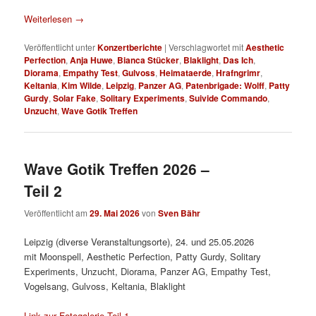
Weiterlesen
→
Veröffentlicht unter
Konzertberichte
|
Verschlagwortet mit
Aesthetic
Perfection
,
Anja Huwe
,
Bianca Stücker
,
Blaklight
,
Das Ich
,
Diorama
,
Empathy Test
,
Gulvoss
,
Heimataerde
,
Hrafngrimr
,
Keltania
,
Kim Wilde
,
Leipzig
,
Panzer AG
,
Patenbrigade: Wolff
,
Patty
Gurdy
,
Solar Fake
,
Solitary Experiments
,
Suivide Commando
,
Unzucht
,
Wave Gotik Treffen
Wave Gotik Treffen 2026 –
Teil 2
Veröffentlicht am
29. Mai 2026
von
Sven Bähr
Leipzig (diverse Veranstaltungsorte), 24. und 25.05.2026
mit Moonspell, Aesthetic Perfection, Patty Gurdy, Solitary
Experiments, Unzucht, Diorama, Panzer AG, Empathy Test,
Vogelsang, Gulvoss, Keltania, Blaklight
Link zur Fotogalerie Teil 1