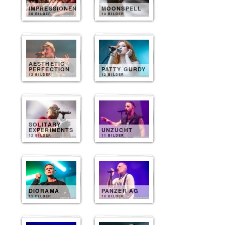
IMPRESSIONEN
MOONSPELL
30 BILDER
14 BILDER
AESTHETIC
PERFECTION
PATTY GURDY
12 BILDER
12 BILDER
SOLITARY
EXPERIMENTS
UNZUCHT
12 BILDER
11 BILDER
DIORAMA
PANZER AG
11 BILDER
10 BILDER