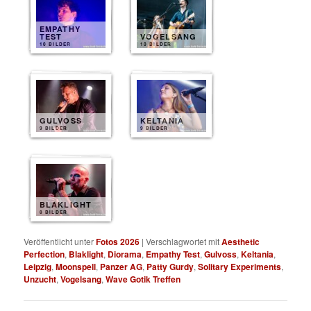
EMPATHY
TEST
VOGELSANG
10 BILDER
10 BILDER
GULVOSS
KELTANIA
9 BILDER
9 BILDER
BLAKLIGHT
8 BILDER
Veröffentlicht unter
Fotos 2026
|
Verschlagwortet mit
Aesthetic
Perfection
,
Blaklight
,
Diorama
,
Empathy Test
,
Gulvoss
,
Keltania
,
Leipzig
,
Moonspell
,
Panzer AG
,
Patty Gurdy
,
Solitary Experiments
,
Unzucht
,
Vogelsang
,
Wave Gotik Treffen