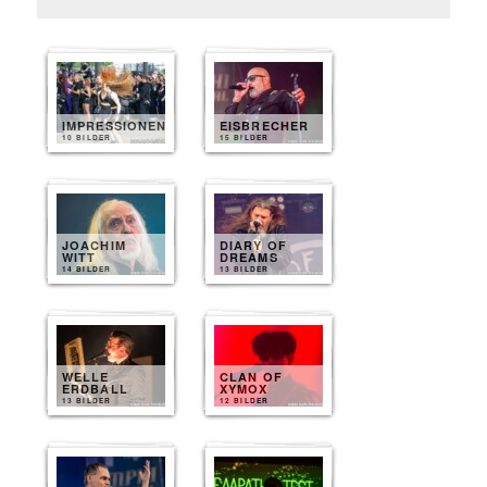
IMPRESSIONEN
EISBRECHER
10 BILDER
15 BILDER
JOACHIM
DIARY OF
WITT
DREAMS
14 BILDER
13 BILDER
WELLE
CLAN OF
ERDBALL
XYMOX
13 BILDER
12 BILDER