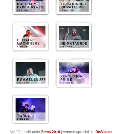
SOLITARY
YE BANISHED
EXPERIMENTS
PRIVATEERS
10 BILDER
10 BILDER
ELEGANT
MACHINERY
HEIMATAERDE
8 BILDER
8 BILDER
XENTURION
RUMMELSNUFF
PRIME
7 BILDER
6 BILDER
TORUL
6 BILDER
Veröffentlicht unter
Fotos 2018
|
Verschlagwortet mit
De/Vision
,