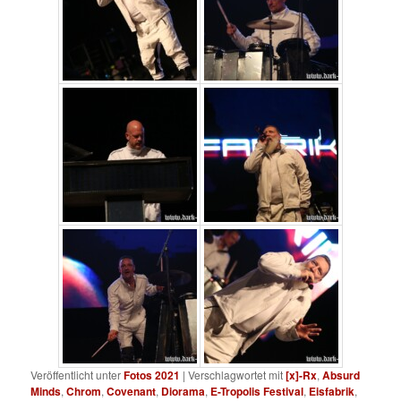
Veröffentlicht unter
Fotos 2021
|
Verschlagwortet mit
[x]-Rx
,
Absurd
Minds
,
Chrom
,
Covenant
,
Diorama
,
E-Tropolis Festival
,
Eisfabrik
,